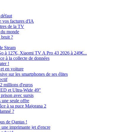
 défaut
e vos factures d'IA
itres de la TV
ne du monde
 bruit ?
de Steam
o à 127€, Xiaomi TV A Pro 43 2026 à 249€...
ce à la collecte de données
ater !
et en voiture
ive sur les smartphones de ses élites
ctif
2 millions d'euros
LED et Ultra-Wide 49"
prison avec sursis
 une seule offre
âce à sa puce Majorana 2
ndamné ?
bus de Qantas !
une imprimante jet d'encre