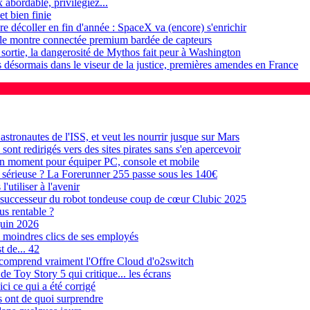
x abordable, privilégiez...
t bien finie
ère décoller en fin d'année : SpaceX va (encore) s'enrichir
elle montre connectée premium bardée de capteurs
 sortie, la dangerosité de Mythos fait peur à Washington
désormais dans le viseur de la justice, premières amendes en France
stronautes de l'ISS, et veut les nourrir jusque sur Mars
nt redirigés vers des sites pirates sans s'en apercevoir
on moment pour équiper PC, console et mobile
 sérieuse ? La Forerunner 255 passe sous les 140€
'utiliser à l'avenir
uccesseur du robot tondeuse coup de cœur Clubic 2025
us rentable ?
juin 2026
s moindres clics de ses employés
t de... 42
comprend vraiment l'Offre Cloud d'o2switch
e Toy Story 5 qui critique... les écrans
ci ce qui a été corrigé
s ont de quoi surprendre