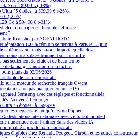
ck Noir à 89,90 € (-18%)
o Ultra "5 étoiles" à 399,99 € (-26%)
00 € (-22%)
 128 Go à 504,98 € (-31%)
eil électroménager est bien plus efficace
ment ?
eils photo Realishot par AGFAPHOTO
ier réparation 100 % féminin se tiendra à Paris le 13 juin
té et dépression, mais pas à n'importe quelle dose
en moins, mais ils se trompent sur un chiffre
e pas seulement de pluie et de beau temps
de de la marge sans alourdir la facture
s bons plans du 03/06/2026
 abordable de notre comparatif
ule sur le moteur de recherche français Qwant
cumentaires à ne pas manquer en juin 2026
 appareil Samsung avec ces réglages et fonctionnalités
 dès l’arrivée à l’étranger
 Ultra "5 étoiles" à 499,99 €
oquer les menaces avant qu’elles ne frappent
26 destinations internationales avec ce forfait mobile !
lone numérique pour l'animer dans des vidéos IA
port qualité / prix de notre comparatif
riques éligibles chez Renault, Peugeot, Citroën et les autres constructeur