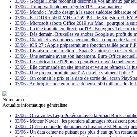
03/06
-
Google Home reconnaît désormais vos animaux par leu
03/06
-
Trump va finalement réguler l'IA... à sa manière
03/06
-
Mondo : l’audio design à la sauce suédoise débarque of
03/06
-
Kit DDR5 5600 MHz à 259,99€ : le Kingston FURY Be
03/06
-
Microsoft sabote Office 2019 sur Mac : pourquoi la suite n
03/06
-
La télé traduite en direct par l'IA, Bouygues Telecom te
03/06
-
Dès demain, Bruxelles va snober Google au profit du 
03/06
-
Claude et vos données personnelles : comprendre la coll
03/06
-
iOS 27 : Apple préparerait une fonction taillée pour l’i
03/06
-
Livraison, construction... SpaceX autorisée à tester Star
03/06
-
Une semaine avant son lancement, Euro-Office accuei
03/06
-
Le fabricant de l'iPhone a peut-être trouvé la meilleure 
03/06
-
Elle commande un site internet et veut se rétracter, la ju
03/06
-
Une preuve produite par l'IA est-elle vraiment fiable ?
03/06
-
On connait le prix et la date de sortie de l'écran Pla
03/06
-
Anthropic : une entreprise dépense 500 millions de doll
Numerama
Actualité informatique généraliste
03/06
-
On a vu les Lego Pokémon avec la Smart Brick : oubli
03/06
-
Moteur Navier : les premiers allumages réussissent pour
03/06
-
Qu’est-ce que le phénomène climatique El Niño et quels 
03/06
-
Un data center ne puisant pas plus d’eau qu’un restauran