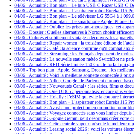
04/06
-
Actualité : Bon plan – Le hub USB-C Razer USB-C Do
04/06
-
Actualité : Bon plan – L'aspirateur robot Eureka J15 Pr
04/06
-
Actualité : Bon plan – Le téléviseur LG 55G4 à 1 099,
04/06
-
Actualité : Bon plan – Le smartphone Apple iPhone 16
03/06
-
Actualité : Oubliez les prises anti-moustiques, cet appar
03/06
-
Dossier : Quelles alternatives à Norton choisir efficace
03/06
-
Colorés et subtilement vintage : découvrez les appar
03/06
-
Actualité : Repair women : la troisième édition de l’atel
03/06
-
Actualité : Café : la science confirme qu'il combat anxié
03/06
-
Actualité : Streaming : les Français dépensent de moins 
03/06
-
Actualité : La nouvelle station météo SwitchBot ne parl
03/06
-
Actualité : RED Série limitée 150 Go : le forfait qui gar
03/06
-
Top bon plan : Apple, Samsung, Dreame... les meilleur
03/06
-
Actualité : Voici la meilleure sonnette connectée à prix
03/06
-
Actualité : Adieu, Google : le Parlement européen basc
03/06
-
Actualité : Nouveautés Canal+ : les séries, films et do
03/06
-
Actualité : One UI 8.5 : personnalisez encore plus votre
03/06
-
Actualité : Holafly : l’eSIM qui évite la coupure Internet
03/06
-
Actualité : Bon plan – L'aspirateur robot Eureka J15 Pro
03/06
-
Actualité : Avast : une protection en promotion pour bl
03/06
-
Actualité : Voyagez connectés sans vous limiter depuis 1
03/06
-
Actualité : Google Gemini peut désormais créer votre c
03/06
-
Actualité : Cette centrale vapeur présente le meilleur rap
03/06
-
Actualité : Leasing social 2026 : voici les voitures élect