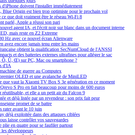
dans quelques jours
es d'iPhone doivent l'installer immédiatement
 Blue Origin est bien trop optimiste pour le prochain vol
 ce que doit vraiment être le réseau Wi-Fi 8
 parlé, Apple a réussi son pari
 nouvel agent IA, et l'écrit noir sur blanc dans un document interne
ED, mais reste en Z2 Extreme
330 Hz avec ce nouvel écran Alienware
vez encore jamais tenu entre les mains
e française obtient la qualification SecNumCloud de l'ANSSI
ts et des batteries externes ultrafines pour alléger le sac
Î, Ô, Û, Œ) sur PC, Mac ou smartphone ?
s d'IA
machine de guerre au Computex
n premier OLED et une avalanche de MiniLED
ce que vaut la Xiaomi TV Box S 3e génération en ce moment
k Qrevo S Pro en fait beaucoup pour moins de 600 euros
utilisable, et elle a un petit air du Falcon 9
et déjà listée par un revendeur : son prix fait peur
seigne promet de se battre
rater avant le 10 juin
ay déjà exploitée dans des attaques ciblées
ous laisse contrôler vos sauvegardes
 plie en quatre pour se faufiler partout
 les développeurs