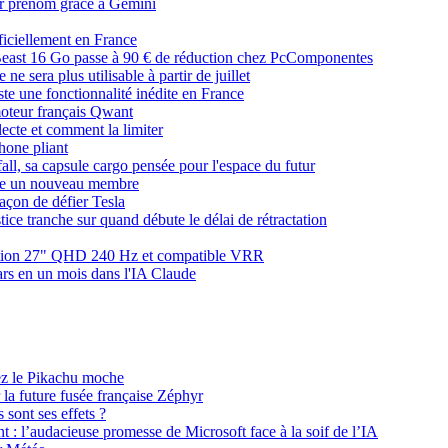
r prénom grâce à Gemini
ficiellement en France
ast 16 Go passe à 90 € de réduction chez PcComponentes
e sera plus utilisable à partir de juillet
ste une fonctionnalité inédite en France
moteur français Qwant
ecte et comment la limiter
Phone pliant
fall, sa capsule cargo pensée pour l'espace du futur
lle un nouveau membre
façon de défier Tesla
stice tranche sur quand débute le délai de rétractation
yStation 27" QHD 240 Hz et compatible VRR
ars en un mois dans l'IA Claude
ez le Pikachu moche
 la future fusée française Zéphyr
sont ses effets ?
t : l’audacieuse promesse de Microsoft face à la soif de l’IA