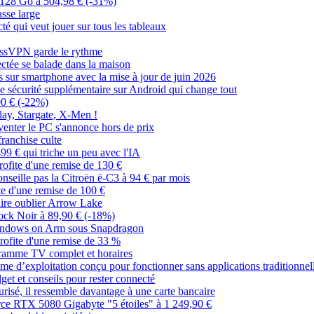
 128 Go à 504,98 € (-31%)
asse large
é qui veut jouer sur tous les tableaux
ressVPN garde le rythme
ectée se balade dans la maison
es sur smartphone avec la mise à jour de juin 2026
ne sécurité supplémentaire sur Android qui change tout
00 € (-22%)
lay, Stargate, X-Men !
venter le PC s'annonce hors de prix
franchise culte
99 € qui triche un peu avec l'IA
ofite d'une remise de 130 €
onseille pas la Citroën ë-C3 à 94 € par mois
te d'une remise de 100 €
faire oublier Arrow Lake
ck Noir à 89,90 € (-18%)
Windows on Arm sous Snapdragon
ofite d'une remise de 33 %
ramme TV complet et horaires
e d’exploitation conçu pour fonctionner sans applications traditionnel
et et conseils pour rester connecté
sécurisé, il ressemble davantage à une carte bancaire
rce RTX 5080 Gigabyte "5 étoiles" à 1 249,90 €