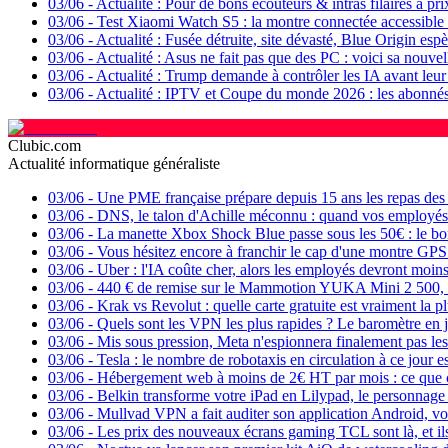
03/06
-
Actualité : Pour de bons écouteurs & intras filaires à pri
03/06
-
Test Xiaomi Watch S5 : la montre connectée accessible e
03/06
-
Actualité : Fusée détruite, site dévasté, Blue Origin esp
03/06
-
Actualité : Asus ne fait pas que des PC : voici sa nouv
03/06
-
Actualité : Trump demande à contrôler les IA avant leur
03/06
-
Actualité : IPTV et Coupe du monde 2026 : les abonnés 
Clubic.com
Actualité informatique généraliste
03/06
-
Une PME française prépare depuis 15 ans les repas des a
03/06
-
DNS, le talon d'Achille méconnu : quand vos employés so
03/06
-
La manette Xbox Shock Blue passe sous les 50€ : le b
03/06
-
Vous hésitez encore à franchir le cap d'une montre GPS
03/06
-
Uber : l'IA coûte cher, alors les employés devront moins l
03/06
-
440 € de remise sur le Mammotion YUKA Mini 2 500, s
03/06
-
Krak vs Revolut : quelle carte gratuite est vraiment la pl
03/06
-
Quels sont les VPN les plus rapides ? Le baromètre en 
03/06
-
Mis sous pression, Meta n'espionnera finalement pas le
03/06
-
Tesla : le nombre de robotaxis en circulation à ce jour es
03/06
-
Hébergement web à moins de 2€ HT par mois : ce que 
03/06
-
Belkin transforme votre iPad en Lilypad, le personnage d
03/06
-
Mullvad VPN a fait auditer son application Android, voi
03/06
-
Les prix des nouveaux écrans gaming TCL sont là, et il