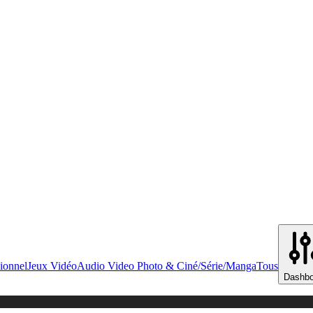
ionnel
Jeux Vidéo
Audio Video Photo & Ciné/Série/Manga
Tous
Dashbo