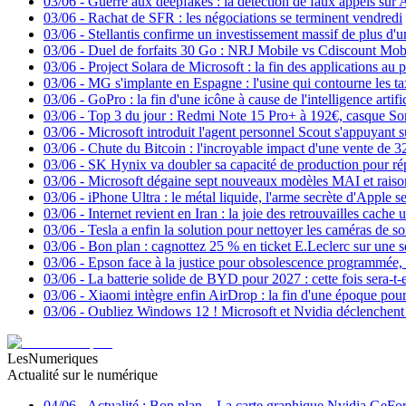
03/06
-
Guerre aux deepfakes : la détection de faux appels sur
03/06
-
Rachat de SFR : les négociations se terminent vendredi
03/06
-
Stellantis confirme un investissement massif de plus d'
03/06
-
Duel de forfaits 30 Go : NRJ Mobile vs Cdiscount Mob
03/06
-
Project Solara de Microsoft : la fin des applications au p
03/06
-
MG s'implante en Espagne : l'usine qui contourne les t
03/06
-
GoPro : la fin d'une icône à cause de l'intelligence artific
03/06
-
Top 3 du jour : Redmi Note 15 Pro+ à 192€, casque
03/06
-
Microsoft introduit l'agent personnel Scout s'appuyant
03/06
-
Chute du Bitcoin : l'incroyable impact d'une vente de 
03/06
-
SK Hynix va doubler sa capacité de production pour rép
03/06
-
Microsoft dégaine sept nouveaux modèles MAI et rais
03/06
-
iPhone Ultra : le métal liquide, l'arme secrète d'Apple se
03/06
-
Internet revient en Iran : la joie des retrouvailles cache
03/06
-
Tesla a enfin la solution pour nettoyer les caméras de s
03/06
-
Bon plan : cagnottez 25 % en ticket E.Leclerc sur une 
03/06
-
Epson face à la justice pour obsolescence programmée,
03/06
-
La batterie solide de BYD pour 2027 : cette fois sera-t-e
03/06
-
Xiaomi intègre enfin AirDrop : la fin d'une époque pou
03/06
-
Oubliez Windows 12 ! Microsoft et Nvidia déclenchent
LesNumeriques
Actualité sur le numérique
04/06
-
Actualité : Bon plan – La carte graphique Nvidia GeFo