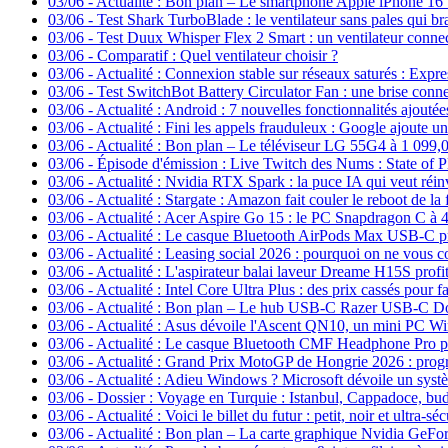
03/06
-
Actualité : Bon plan – Le smartphone Apple iPhone 16
03/06
-
Test Shark TurboBlade : le ventilateur sans pales qui br
03/06
-
Test Duux Whisper Flex 2 Smart : un ventilateur connect
03/06
-
Comparatif : Quel ventilateur choisir ?
03/06
-
Actualité : Connexion stable sur réseaux saturés : Exp
03/06
-
Test SwitchBot Battery Circulator Fan : une brise conn
03/06
-
Actualité : Android : 7 nouvelles fonctionnalités ajouté
03/06
-
Actualité : Fini les appels frauduleux : Google ajoute u
03/06
-
Actualité : Bon plan – Le téléviseur LG 55G4 à 1 099,
03/06
-
Épisode d'émission : Live Twitch des Nums : State of P
03/06
-
Actualité : Nvidia RTX Spark : la puce IA qui veut réin
03/06
-
Actualité : Stargate : Amazon fait couler le reboot de la 
03/06
-
Actualité : Acer Aspire Go 15 : le PC Snapdragon C à 4
03/06
-
Actualité : Le casque Bluetooth AirPods Max USB-C pr
03/06
-
Actualité : Leasing social 2026 : pourquoi on ne vous c
03/06
-
Actualité : L'aspirateur balai laveur Dreame H15S profi
03/06
-
Actualité : Intel Core Ultra Plus : des prix cassés pour 
03/06
-
Actualité : Bon plan – Le hub USB-C Razer USB-C Do
03/06
-
Actualité : Asus dévoile l'Ascent QN10, un mini PC 
03/06
-
Actualité : Le casque Bluetooth CMF Headphone Pro pr
03/06
-
Actualité : Grand Prix MotoGP de Hongrie 2026 : prog
03/06
-
Actualité : Adieu Windows ? Microsoft dévoile un systèm
03/06
-
Dossier : Voyage en Turquie : Istanbul, Cappadoce, budg
03/06
-
Actualité : Voici le billet du futur : petit, noir et ultra-
03/06
-
Actualité : Bon plan – La carte graphique Nvidia GeFo