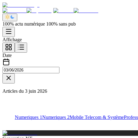
100% actu numérique 100% sans pub
Affichage
Date
Articles du
3 juin 2026
Numeriques 1
Numeriques 2
Mobile Telecom & Système
Profess