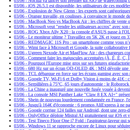
03/06
-
Noctua va lancer son premier kit AiO de watercooling 
03/06
-
iOS 26.5.1 est disponible, les utilisateurs de ces modèl
03/06
-
Explosion de New Glenn : les experts sont catégoriques,
03/06
-
Orange travaille, en coulisses, à convaincre le monde de
03/06
-
MacBook Neo vs MacBook Air : les chiffres de vente ont
03/06
-
Microsoft veut "rendre les utilisateurs accros" avec son
03/06
-
ROG Xbox Ally X20 : la console d'ASUS passe à l'OL
03/06
-
Le moniteur ultime ? Travaillez en 5K 2K et jouez en 
03/06
-
REDMAGIC 11S Pro : un smartphone comme vous n’en a
03/06
-
Wimi face à Microsoft et Google, la suite collaborativ
03/06
-
Ugreen Nexode Air et MagFlow Air : des chargeurs compac
03/06
-
Comment faire les majuscules accentuées (À, É, È, Ç, 
03/06
-
Pourquoi l'Europe mise gros sur ses futures gigafactorie
03/06
-
680 Hz sur un écran QD-OLED 4K : MSI dévoile une 
03/06
-
TCL débarque en force sur les écrans gaming avec so
03/06
-
Google TV, Wi-Fi 6 et Dolby Vision à moins de 41€ : 
03/06
-
Serpillières à 75°C, 65 jours d'autonomie : le Roboroc
03/06
-
La Chine a inauguré une nouvelle fusée vouée à devenir ré
03/06
-
La console MSI Panther Lake "Claw 8 EX AI+" présentée 
03/06
-
Shein de nouveau lourdement condamnée en France, l'en
03/06
-
Jusqu'à 164€ d'économie : 6 promos AliExpress à ne pas 
03/06
-
Google corrige 124 failles sur Android, dont une zero-d
03/06
-
OnlyOffice déploie Mistral AI gratuitement sur iOS et v
03/06
-
Test Tineco Floor One i7 Fold : l'aspirateur-laveur qui se
03/06
-
Windows 11 se rapproche encore de Linux pour séduire