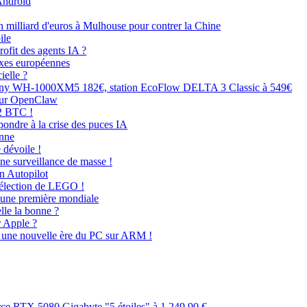
 Android
un milliard d'euros à Mulhouse pour contrer la Chine
ile
rofit des agents IA ?
axes européennes
ielle ?
 Sony WH-1000XM5 182€, station EcoFlow DELTA 3 Classic à 549€
 sur OpenClaw
32 BTC !
ondre à la crise des puces IA
onne
 dévoile !
 une surveillance de masse !
on Autopilot
sélection de LEGO !
 une première mondiale
lle la bonne ?
r Apple ?
 une nouvelle ère du PC sur ARM !
rce RTX 5080 Gigabyte "5 étoiles" à 1 249,90 €