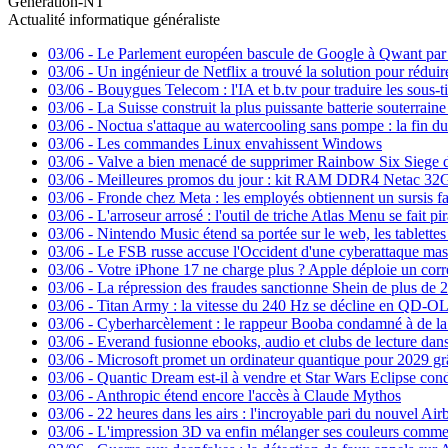
Generation-NT
Actualité informatique généraliste
03/06
-
Le Parlement européen bascule de Google à Qwant par
03/06
-
Un ingénieur de Netflix a trouvé la solution pour réduir
03/06
-
Bouygues Telecom : l'IA et b.tv pour traduire les sous-t
03/06
-
La Suisse construit la plus puissante batterie souterrai
03/06
-
Noctua s'attaque au watercooling sans pompe : la fin du
03/06
-
Les commandes Linux envahissent Windows
03/06
-
Valve a bien menacé de supprimer Rainbow Six Siege 
03/06
-
Meilleures promos du jour : kit RAM DDR4 Netac 32G
03/06
-
Fronde chez Meta : les employés obtiennent un sursis fa
03/06
-
L'arroseur arrosé : l'outil de triche Atlas Menu se fait pir
03/06
-
Nintendo Music étend sa portée sur le web, les tablettes 
03/06
-
Le FSB russe accuse l'Occident d'une cyberattaque mass
03/06
-
Votre iPhone 17 ne charge plus ? Apple déploie un corre
03/06
-
La répression des fraudes sanctionne Shein de plus de 2
03/06
-
Titan Army : la vitesse du 240 Hz se décline en QD-O
03/06
-
Cyberharcèlement : le rappeur Booba condamné à de la 
03/06
-
Everand fusionne ebooks, audio et clubs de lecture dans
03/06
-
Microsoft promet un ordinateur quantique pour 2029 gr
03/06
-
Quantic Dream est-il à vendre et Star Wars Eclipse co
03/06
-
Anthropic étend encore l'accès à Claude Mythos
03/06
-
22 heures dans les airs : l'incroyable pari du nouvel Air
03/06
-
L'impression 3D va enfin mélanger ses couleurs comme 