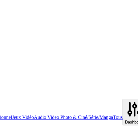
ionnel
Jeux Vidéo
Audio Video Photo & Ciné/Série/Manga
Tous
Dashbo