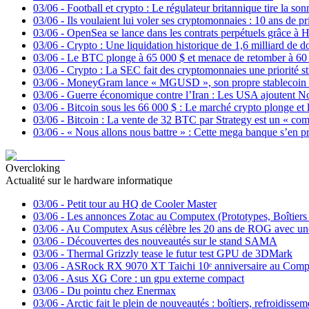
03/06
-
Football et crypto : Le régulateur britannique tire la so
03/06
-
Ils voulaient lui voler ses cryptomonnaies : 10 ans de p
03/06
-
OpenSea se lance dans les contrats perpétuels grâce à 
03/06
-
Crypto : Une liquidation historique de 1,6 milliard de d
03/06
-
Le BTC plonge à 65 000 $ et menace de retomber à 60 0
03/06
-
Crypto : La SEC fait des cryptomonnaies une priorité s
03/06
-
MoneyGram lance « MGUSD », son propre stablecoin du
03/06
-
Guerre économique contre l’Iran : Les USA ajoutent Nobi
03/06
-
Bitcoin sous les 66 000 $ : Le marché crypto plonge et 
03/06
-
Bitcoin : La vente de 32 BTC par Strategy est un « c
03/06
-
« Nous allons nous battre » : Cette mega banque s’en p
Overcloking
Actualité sur le hardware informatique
03/06
-
Petit tour au HQ de Cooler Master
03/06
-
Les annonces Zotac au Computex (Prototypes, Boîtiers
03/06
-
Au Computex Asus célèbre les 20 ans de ROG avec un
03/06
-
Découvertes des nouveautés sur le stand SAMA
03/06
-
Thermal Grizzly tease le futur test GPU de 3DMark
03/06
-
ASRock RX 9070 XT Taichi 10ᵉ anniversaire au Comp
03/06
-
Asus XG Core : un gpu externe compact
03/06
-
Du pointu chez Enermax
03/06
-
Arctic fait le plein de nouveautés : boîtiers, refroidi