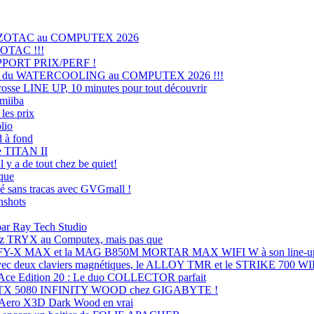
z ZOTAC au COMPUTEX 2026
ZOTAC !!!
PORT PRIX/PERF !
 du WATERCOOLING au COMPUTEX 2026 !!!
 LINE UP, 10 minutes pour tout découvrir
miiba
es prix
lio
 à fond
e TITAN II
y a de tout chez be quiet!
rque
é sans tracas avec GVGmall !
nshots
par Ray Tech Studio
z TRYX au Computex, mais pas que
FY-X MAX et la MAG B850M MORTAR MAX WIFI W à son line-u
c deux claviers magnétiques, le ALLOY TMR et le STRIKE 700 
ce Edition 20 : Le duo COLLECTOR parfait
 RTX 5080 INFINITY WOOD chez GIGABYTE !
Aero X3D Dark Wood en vrai