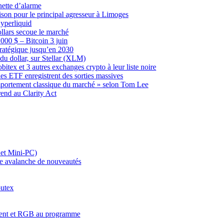
nnette d’alarme
rison pour le principal agresseur à Limoges
Hyperliquid
ollars secoue le marché
00 $ – Bitcoin 3 juin
tratégique jusqu’en 2030
 dollar, sur Stellar (XLM)
tex et 3 autres exchanges crypto à leur liste noire
les ETF enregistrent des sorties massives
omportement classique du marché » selon Tom Lee
rend au Clarity Act
 et Mini-PC)
e avalanche de nouveautés
utex
ssement et RGB au programme