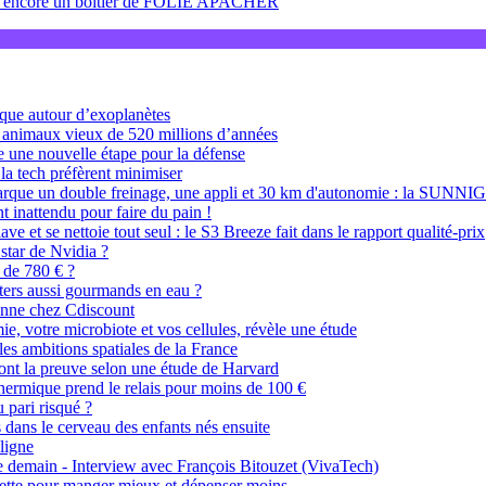
ncore un boitier de FOLIE APACHER
ique autour d’exoplanètes
s animaux vieux de 520 millions d’années
ce une nouvelle étape pour la défense
 la tech préfèrent minimiser
barque un double freinage, une appli et 30 km d'autonomie : la SUNNI
nt inattendu pour faire du pain !
ve et se nettoie tout seul : le S3 Breeze fait dans le rapport qualité-prix
star de Nvidia ?
 de 780 € ?
nters aussi gourmands en eau ?
tonne chez Cdiscount
ie, votre microbiote et vos cellules, révèle une étude
es ambitions spatiales de la France
sont la preuve selon une étude de Harvard
thermique prend le relais pour moins de 100 €
 pari risqué ?
 dans le cerveau des enfants nés ensuite
 ligne
e demain - Interview avec François Bitouzet (VivaTech)
iette pour manger mieux et dépenser moins