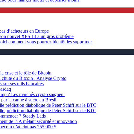
as d’acheteurs en Europe
 son nouvel XPS 13 a un gros problème
 voici comment vous pourrez bientôt les supprimer
a crise et le rôle de Bitcoin
la chute du Bitcoin ! Analyse Crypto
 sur ses rails bancaires
Nasdaq
rump ? Les marchés crypto saignent
par la canne à sucre au Brésil
lle prédiction diabolique de Peter Schiff sur le BTC
lle prédiction diabolique de Peter Schiff sur le BTC
e commencer ? Steady Lads
nt de l’IA mêlant sécurité et innovation
mecoin n’atteint pas 255 000 $