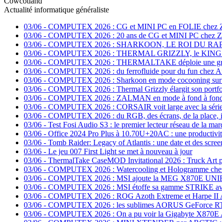
Cowcotland
Actualité informatique généraliste
03/06
-
COMPUTEX 2026 : CG et MINI PC en FOLIE che
03/06
-
COMPUTEX 2026 : 20 ans de CG et MINI PC chez 
03/06
-
COMPUTEX 2026 : SHARKOON, LE ROI DU RAP
03/06
-
COMPUTEX 2026 : THERMAL GRIZZLY, le KING
03/06
-
COMPUTEX 2026 : THERMALTAKE déploie une grosse
03/06
-
COMPUTEX 2026 : du ferrofluide pour du fun chez A
03/06
-
COMPUTEX 2026 : Sharkoon en mode cocooning sur l
03/06
-
COMPUTEX 2026 : Thermal Grizzly élargit son portfo
03/06
-
COMPUTEX 2026 : ZALMAN en mode à fond à fond
03/06
-
COMPUTEX 2026 : CORSAIR voit large avec la séri
03/06
-
COMPUTEX 2026 : du RGB, des écrans, de la place, il 
03/06
-
Test Fosi Audio S3 : le premier lecteur réseau de la ma
03/06
-
Office 2024 Pro Plus à 10.70U+20AC : une productivit
03/06
-
Tomb Raider: Legacy of Atlantis : une date et des scree
03/06
-
Le jeu 007 First Light se met à nouveau à jour
03/06
-
ThermalTake CaseMOD Invitational 2026 : Truck Art 
03/06
-
COMPUTEX 2026 : Watercooling et Hologramme che
03/06
-
COMPUTEX 2026 : MSI ajoute la MEG X870E UNI
03/06
-
COMPUTEX 2026 : MSI étoffe sa gamme STRIKE ave
03/06
-
COMPUTEX 2026 : ROG Azoth Extreme et Harpe II A
03/06
-
COMPUTEX 2026 : les sublimes AORUS GeForce
03/06
-
COMPUTEX 2026 : On a pu voir la Gigabyte X870E 