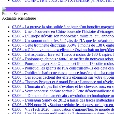
03/06
-
COMPUTEX 2026 : MINI XTENDER par ARCTIC : e
Futura Sciences
Actualité scientifique
03/06
-
La preuve la plus solide à ce jour d’un bouclier magnét
03/06
-
Une découverte en Chine bouscule l’histoire d’étrange
03/06
-
L’Europe dévoile son robot-chien militaire, et il annon
03/06
-
Un rapport pointe les 5 dégâts de l’IA que les géants de
03/06
-
Cette trottinette électrique 350W à moins de 138 € em
03/06
-
« C’était vraiment excellent » : Ötzi cachait un ingrédie
03/06
-
Cet aspirateur lave-sol Tineco à moins de 130 € aspire, la
03/06
-
Espionnage chinois : faut-il se méfier du nouveau robot 
03/06
-
Pourquoi payer 899 € quand cet iPhone 17 coûte moins
03/06
-
Pourquoi les géants de l’IA construisent-ils des data ce
03/06
-
Oubliez le barbecue classique : ce braséro plancha car
03/06
-
Ces épices cachent des effets étonnants sur votre glycém
03/06
-
Thomas Pesquet et Arnaud Prost : l’annonce qui révèle l
03/06
-
L'humain n'a pas fini d'évoluer et les cheveux roux en 
03/06
-
Votre tondeuse déclare forfait ? Cette débroussailleuse 
03/06
-
" Dôme de fer " américain : révolution technologique ou
03/06
-
L'ouragan Sandy de 2012 a laissé des traces inattendues
03/06
-
VPN pour PlayStation : réduire les risques sur le jeu en
03/06
-
VivaTech 2026 : l'innovation d'aujourd'hui, le monde d
03/06
-
Une IA montre qu’il suffit de 3 changements dans l’ass