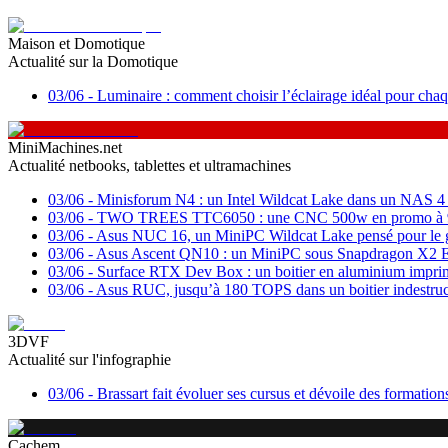
Maison et Domotique
Actualité sur la Domotique
03/06
-
Luminaire : comment choisir l’éclairage idéal pour chaq
MiniMachines.net
Actualité netbooks, tablettes et ultramachines
03/06
-
Minisforum N4 : un Intel Wildcat Lake dans un NAS 4 
03/06
-
TWO TREES TTC6050 : une CNC 500w en promo à 
03/06
-
Asus NUC 16, un MiniPC Wildcat Lake pensé pour le 
03/06
-
Asus Ascent QN10 : un MiniPC sous Snapdragon X2 E
03/06
-
Surface RTX Dev Box : un boitier en aluminium impr
03/06
-
Asus RUC, jusqu’à 180 TOPS dans un boitier indestruc
3DVF
Actualité sur l'infographie
03/06
-
Brassart fait évoluer ses cursus et dévoile des formati
Cachem