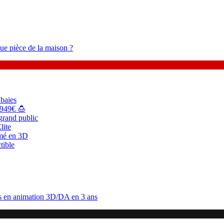
ue pièce de la maison ?
baies
949€ 🍮
grand public
lite
imé en 3D
tible
ons en animation 3D/DA en 3 ans