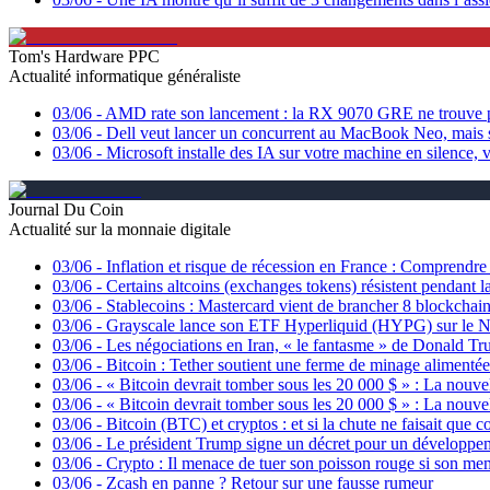
Tom's Hardware PPC
Actualité informatique généraliste
03/06
-
AMD rate son lancement : la RX 9070 GRE ne trouve p
03/06
-
Dell veut lancer un concurrent au MacBook Neo, mais
03/06
-
Microsoft installe des IA sur votre machine en silence,
Journal Du Coin
Actualité sur la monnaie digitale
03/06
-
Inflation et risque de récession en France : Comprendre l
03/06
-
Certains altcoins (exchanges tokens) résistent pendant 
03/06
-
Stablecoins : Mastercard vient de brancher 8 blockchains
03/06
-
Grayscale lance son ETF Hyperliquid (HYPG) sur le 
03/06
-
Les négociations en Iran, « le fantasme » de Donald T
03/06
-
Bitcoin : Tether soutient une ferme de minage alimentée 
03/06
-
« Bitcoin devrait tomber sous les 20 000 $ » : La nouve
03/06
-
« Bitcoin devrait tomber sous les 20 000 $ » : La nouve
03/06
-
Bitcoin (BTC) et cryptos : et si la chute ne faisait qu
03/06
-
Le président Trump signe un décret pour un développeme
03/06
-
Crypto : Il menace de tuer son poisson rouge si son me
03/06
-
Zcash en panne ? Retour sur une fausse rumeur