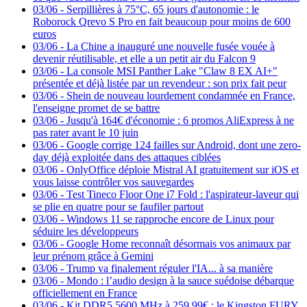
03/06
-
Serpillières à 75°C, 65 jours d'autonomie : le
Roborock Qrevo S Pro en fait beaucoup pour moins de 600
euros
03/06
-
La Chine a inauguré une nouvelle fusée vouée à
devenir réutilisable, et elle a un petit air du Falcon 9
03/06
-
La console MSI Panther Lake "Claw 8 EX AI+"
présentée et déjà listée par un revendeur : son prix fait peur
03/06
-
Shein de nouveau lourdement condamnée en France,
l'enseigne promet de se battre
03/06
-
Jusqu'à 164€ d'économie : 6 promos AliExpress à ne
pas rater avant le 10 juin
03/06
-
Google corrige 124 failles sur Android, dont une zero-
day déjà exploitée dans des attaques ciblées
03/06
-
OnlyOffice déploie Mistral AI gratuitement sur iOS et
vous laisse contrôler vos sauvegardes
03/06
-
Test Tineco Floor One i7 Fold : l'aspirateur-laveur qui
se plie en quatre pour se faufiler partout
03/06
-
Windows 11 se rapproche encore de Linux pour
séduire les développeurs
03/06
-
Google Home reconnaît désormais vos animaux par
leur prénom grâce à Gemini
03/06
-
Trump va finalement réguler l'IA... à sa manière
03/06
-
Mondo : l’audio design à la sauce suédoise débarque
officiellement en France
03/06
-
Kit DDR5 5600 MHz à 259,99€ : le Kingston FURY