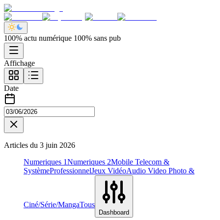
100% actu numérique 100% sans pub
Affichage
Date
Articles du
3 juin 2026
Numeriques 1
Numeriques 2
Mobile Telecom &
Système
Professionnel
Jeux Vidéo
Audio Video Photo &
Ciné/Série/Manga
Tous
Dashboard