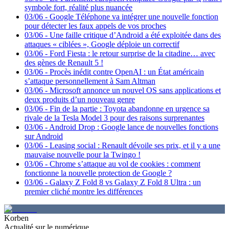
symbole fort, réalité plus nuancée
03/06
-
Google Téléphone va intégrer une nouvelle fonction
pour détecter les faux appels de vos proches
03/06
-
Une faille critique d’Android a été exploitée dans des
attaques « ciblées », Google déploie un correctif
03/06
-
Ford Fiesta : le retour surprise de la citadine… avec
des gènes de Renault 5 !
03/06
-
Procès inédit contre OpenAI : un État américain
s’attaque personnellement à Sam Altman
03/06
-
Microsoft annonce un nouvel OS sans applications et
deux produits d’un nouveau genre
03/06
-
Fin de la partie : Toyota abandonne en urgence sa
rivale de la Tesla Model 3 pour des raisons surprenantes
03/06
-
Android Drop : Google lance de nouvelles fonctions
sur Android
03/06
-
Leasing social : Renault dévoile ses prix, et il y a une
mauvaise nouvelle pour la Twingo !
03/06
-
Chrome s’attaque au vol de cookies : comment
fonctionne la nouvelle protection de Google ?
03/06
-
Galaxy Z Fold 8 vs Galaxy Z Fold 8 Ultra : un
premier cliché montre les différences
Korben
Actualité sur le numérique