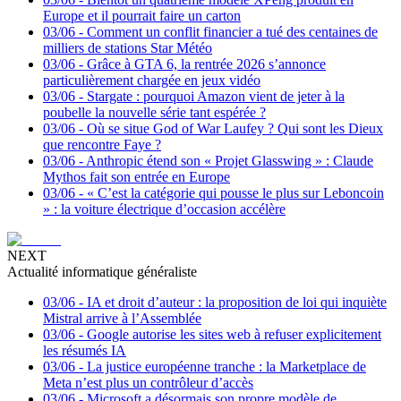
Europe et il pourrait faire un carton
03/06
-
Comment un conflit financier a tué des centaines de
milliers de stations Star Météo
03/06
-
Grâce à GTA 6, la rentrée 2026 s’annonce
particulièrement chargée en jeux vidéo
03/06
-
Stargate : pourquoi Amazon vient de jeter à la
poubelle la nouvelle série tant espérée ?
03/06
-
Où se situe God of War Laufey ? Qui sont les Dieux
que rencontre Faye ?
03/06
-
Anthropic étend son « Projet Glasswing » : Claude
Mythos fait son entrée en Europe
03/06
-
« C’est la catégorie qui pousse le plus sur Leboncoin
» : la voiture électrique d’occasion accélère
NEXT
Actualité informatique généraliste
03/06
-
IA et droit d’auteur : la proposition de loi qui inquiète
Mistral arrive à l’Assemblée
03/06
-
Google autorise les sites web à refuser explicitement
les résumés IA
03/06
-
La justice européenne tranche : la Marketplace de
Meta n’est plus un contrôleur d’accès
03/06
-
Microsoft a désormais son propre modèle de