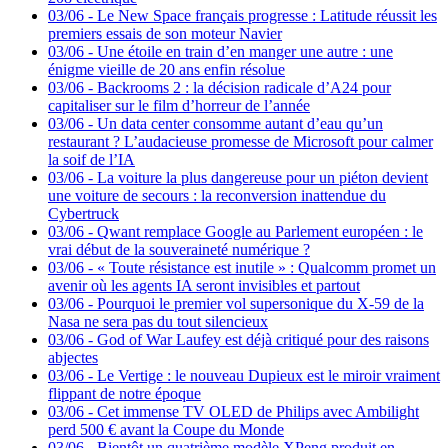
03/06
-
Le New Space français progresse : Latitude réussit les
premiers essais de son moteur Navier
03/06
-
Une étoile en train d’en manger une autre : une
énigme vieille de 20 ans enfin résolue
03/06
-
Backrooms 2 : la décision radicale d’A24 pour
capitaliser sur le film d’horreur de l’année
03/06
-
Un data center consomme autant d’eau qu’un
restaurant ? L’audacieuse promesse de Microsoft pour calmer
la soif de l’IA
03/06
-
La voiture la plus dangereuse pour un piéton devient
une voiture de secours : la reconversion inattendue du
Cybertruck
03/06
-
Qwant remplace Google au Parlement européen : le
vrai début de la souveraineté numérique ?
03/06
-
« Toute résistance est inutile » : Qualcomm promet un
avenir où les agents IA seront invisibles et partout
03/06
-
Pourquoi le premier vol supersonique du X-59 de la
Nasa ne sera pas du tout silencieux
03/06
-
God of War Laufey est déjà critiqué pour des raisons
abjectes
03/06
-
Le Vertige : le nouveau Dupieux est le miroir vraiment
flippant de notre époque
03/06
-
Cet immense TV OLED de Philips avec Ambilight
perd 500 € avant la Coupe du Monde
03/06
-
Bientôt un quatrième modèle XPeng produit en