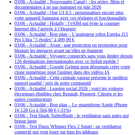
03/06
-
Actualité : Nouveautés Canal+ : les séries, films et
documentaires à ne pas manquer en juin 2026
03/06
-
Actualité : One UI 8.5 : personnalisez encore plus
votre appareil Samsung avec ces réglages et fonctionnalités
03/06
-
Actualité : Holafly : l’eSIM qui évite la coupure
Internet dès l’arrivée à l’étranger
03/06
-
Actualité : Bon plan – L'aspirateur robot Eureka J15
Pro Ultra "5 étoiles" à 499,99 €
03/06
-
Actualité : Avast : une protection en promotion pour
bloquer les menaces avant qu’elles ne frappent
03/06
-
Actualité : Voyagez connectés sans vous limiter depuis
126 destinations internationales avec ce forfait mobile !
03/06
-
Actualité : Google Gemini peut désormais créer votre
clone numérique pour l'animer dans des vidéos IA
03/06
-
Actualité : Cette centrale vapeur présente le meilleur
rapport qualité / prix de notre comparatif
03/06
-
Actualité : Leasing social 2026 : voici les voitures
électriques éligibles chez Renault, Peugeot, Citroën et les
autres constructeurs
03/06
-
Actualité : Bon plan – Le smartphone Apple iPhone
16 128 Go à 504,98 € (-31%)
03/06
-
Test Shark TurboBlade : le ventilateur sans pales qui
brasse large
03/06
-
Test Duux Whisper Flex 2 Smart : un ventilateur
connecté qui veut jouer sur tous les tableaux