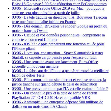
Beast 16 Go passe à 90 € de réduction chez PcComponentes
03/06
-
Microsoft sabote Office 2019 sur Mac : pourquoi la
suite ne sera plus utilisable à partir de juillet
03/06
-
La télé traduite en direct par l'IA, Bouygues Telecom
teste une fonctionnalité inédite en France
03/06
-
Dès demain, Bruxelles va snober Google au profit du
moteur français Qwant
03/06
-
Claude et vos données personnelles : comprendre la
collecte et comment la limiter
03/06
-
iOS 27 : Apple préparerait une fonction taillée pour
l’iPhone pliant
03/06
-
Livraison, construction... SpaceX autorisée à tester
Starfall, sa capsule cargo pensée pour l'espace du futur
03/06
-
Une semaine avant son lancement, Euro-Office
accueille un nouveau membre
03/06
-
Le fabricant de l'iPhone a peut-être trouvé la meilleure
façon de défier Tesla
03/06
-
Elle commande un site internet et veut se rétracter, la
justice tranche sur quand débute le délai de rétractation
03/06
-
Une preuve produite par l'IA est-elle vraiment fiable ?
03/06
-
On connait le prix et la date de sortie de l'écran
PlayStation 27" QHD 240 Hz et compatible VRR
03/06
-
Anthropic : une entreprise dépense 500 millions de
dollars en un mois dans l'IA Claude