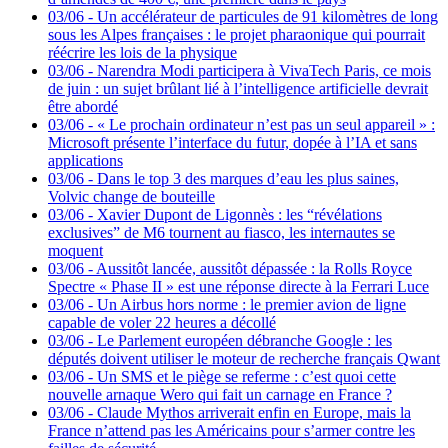
03/06
-
Un accélérateur de particules de 91 kilomètres de long
sous les Alpes françaises : le projet pharaonique qui pourrait
réécrire les lois de la physique
03/06
-
Narendra Modi participera à VivaTech Paris, ce mois
de juin : un sujet brûlant lié à l’intelligence artificielle devrait
être abordé
03/06
-
« Le prochain ordinateur n’est pas un seul appareil » :
Microsoft présente l’interface du futur, dopée à l’IA et sans
applications
03/06
-
Dans le top 3 des marques d’eau les plus saines,
Volvic change de bouteille
03/06
-
Xavier Dupont de Ligonnès : les “révélations
exclusives” de M6 tournent au fiasco, les internautes se
moquent
03/06
-
Aussitôt lancée, aussitôt dépassée : la Rolls Royce
Spectre « Phase II » est une réponse directe à la Ferrari Luce
03/06
-
Un Airbus hors norme : le premier avion de ligne
capable de voler 22 heures a décollé
03/06
-
Le Parlement européen débranche Google : les
députés doivent utiliser le moteur de recherche français Qwant
03/06
-
Un SMS et le piège se referme : c’est quoi cette
nouvelle arnaque Wero qui fait un carnage en France ?
03/06
-
Claude Mythos arriverait enfin en Europe, mais la
France n’attend pas les Américains pour s’armer contre les