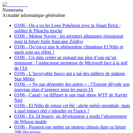
Numerama
Actualité informatique généraliste
03/06
-
On a vu les Lego Pokémon avec la Smart Brick :
oubliez le Pikachu moche
03/06
-
Moteur Navier : les premiers allumages réussissent
pour la future fusée française Zéphyr
03/06
-
Qu’est-ce que le phénomène climatique El Niño et
quels sont ses effets ?
03/06
-
Un data center ne puisant pas plus d’eau qu’un
restaurant : l’audacieuse promesse de Microsoft face à la soif
de l’IA
03/06
-
L’incroyable fiasco qui a tué des milliers de stations
Star Météo
03/06
-
« Ne pas dépendre des autres » : l’Europe dévoile son
nouveau plan d’urgence pour les puces IA
03/06
-
Canal+ va diffuser le one man show WTF de Xavier
Niel
03/06
-
El Niño de retour cet été : alerte météo mondiale, mais
à quel impact réel s’attendre en France ?
03/06
-
En 24 heures, un développeur a rendu l’abonnement
de Whoop inutile
03/06
-
Peugeot ose mettre un moteur chinois dans sa future
208 électrique