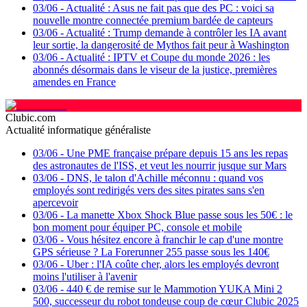
03/06
-
Actualité : Asus ne fait pas que des PC : voici sa
nouvelle montre connectée premium bardée de capteurs
03/06
-
Actualité : Trump demande à contrôler les IA avant
leur sortie, la dangerosité de Mythos fait peur à Washington
03/06
-
Actualité : IPTV et Coupe du monde 2026 : les
abonnés désormais dans le viseur de la justice, premières
amendes en France
Clubic.com
Actualité informatique généraliste
03/06
-
Une PME française prépare depuis 15 ans les repas
des astronautes de l'ISS, et veut les nourrir jusque sur Mars
03/06
-
DNS, le talon d'Achille méconnu : quand vos
employés sont redirigés vers des sites pirates sans s'en
apercevoir
03/06
-
La manette Xbox Shock Blue passe sous les 50€ : le
bon moment pour équiper PC, console et mobile
03/06
-
Vous hésitez encore à franchir le cap d'une montre
GPS sérieuse ? La Forerunner 255 passe sous les 140€
03/06
-
Uber : l'IA coûte cher, alors les employés devront
moins l'utiliser à l'avenir
03/06
-
440 € de remise sur le Mammotion YUKA Mini 2
500, successeur du robot tondeuse coup de cœur Clubic 2025