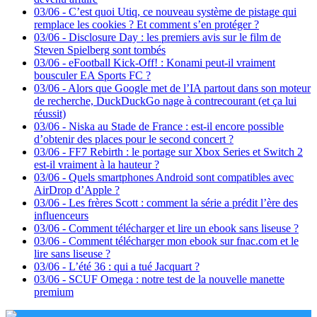
03/06
-
C’est quoi Utiq, ce nouveau système de pistage qui
remplace les cookies ? Et comment s’en protéger ?
03/06
-
Disclosure Day : les premiers avis sur le film de
Steven Spielberg sont tombés
03/06
-
eFootball Kick-Off! : Konami peut-il vraiment
bousculer EA Sports FC ?
03/06
-
Alors que Google met de l’IA partout dans son moteur
de recherche, DuckDuckGo nage à contrecourant (et ça lui
réussit)
03/06
-
Niska au Stade de France : est-il encore possible
d’obtenir des places pour le second concert ?
03/06
-
FF7 Rebirth : le portage sur Xbox Series et Switch 2
est-il vraiment à la hauteur ?
03/06
-
Quels smartphones Android sont compatibles avec
AirDrop d’Apple ?
03/06
-
Les frères Scott : comment la série a prédit l’ère des
influenceurs
03/06
-
Comment télécharger et lire un ebook sans liseuse ?
03/06
-
Comment télécharger mon ebook sur fnac.com et le
lire sans liseuse ?
03/06
-
L’été 36 : qui a tué Jacquart ?
03/06
-
SCUF Omega : notre test de la nouvelle manette
premium