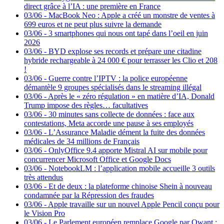
direct grâce à l’IA : une première en France
03/06
-
MacBook Neo : Apple a créé un monstre de ventes à
699 euros et ne peut plus suivre la demande
03/06
-
3 smartphones qui nous ont tapé dans l’oeil en juin
2026
03/06
-
BYD explose ses records et prépare une citadine
hybride rechargeable à 24 000 € pour terrasser les Clio et 208
!
03/06
-
Guerre contre l’IPTV : la police européenne
démantèle 9 groupes spécialisés dans le streaming illégal
03/06
-
Après le « zéro régulation » en matière d’IA, Donald
Trump impose des règles… facultatives
03/06
-
30 minutes sans collecte de données : face aux
contestations, Meta accorde une pause à ses employés
03/06
-
L’Assurance Maladie dément la fuite des données
médicales de 34 millions de Français
03/06
-
OnlyOffice 9.4 apporte Mistral AI sur mobile pour
concurrencer Microsoft Office et Google Docs
03/06
-
NotebookLM : l’application mobile accueille 3 outils
très attendus
03/06
-
Et de deux : la plateforme chinoise Shein à nouveau
condamnée par la Répression des fraudes
03/06
-
Apple travaille sur un nouvel Apple Pencil conçu pour
le Vision Pro
03/06
-
Le Parlement européen remplace Google par Qwant :