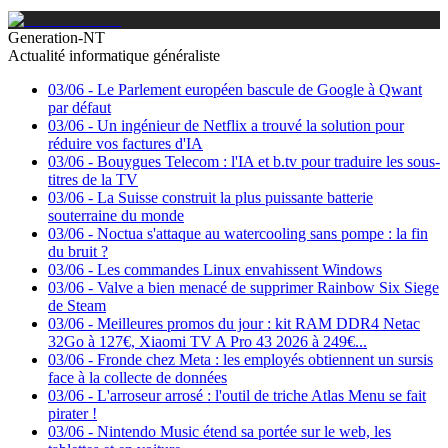
Generation-NT
Actualité informatique généraliste
03/06
-
Le Parlement européen bascule de Google à Qwant
par défaut
03/06
-
Un ingénieur de Netflix a trouvé la solution pour
réduire vos factures d'IA
03/06
-
Bouygues Telecom : l'IA et b.tv pour traduire les sous-
titres de la TV
03/06
-
La Suisse construit la plus puissante batterie
souterraine du monde
03/06
-
Noctua s'attaque au watercooling sans pompe : la fin
du bruit ?
03/06
-
Les commandes Linux envahissent Windows
03/06
-
Valve a bien menacé de supprimer Rainbow Six Siege
de Steam
03/06
-
Meilleures promos du jour : kit RAM DDR4 Netac
32Go à 127€, Xiaomi TV A Pro 43 2026 à 249€...
03/06
-
Fronde chez Meta : les employés obtiennent un sursis
face à la collecte de données
03/06
-
L'arroseur arrosé : l'outil de triche Atlas Menu se fait
pirater !
03/06
-
Nintendo Music étend sa portée sur le web, les