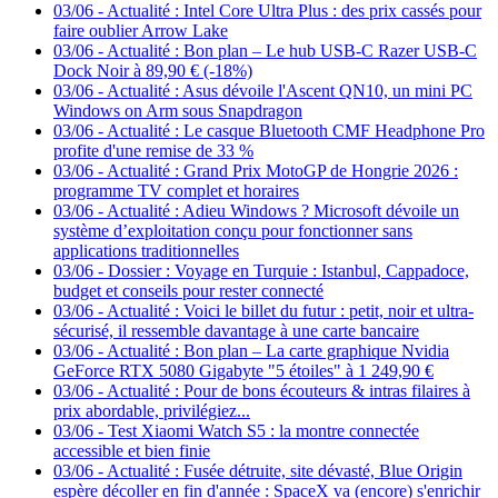
03/06
-
Actualité : Intel Core Ultra Plus : des prix cassés pour
faire oublier Arrow Lake
03/06
-
Actualité : Bon plan – Le hub USB-C Razer USB-C
Dock Noir à 89,90 € (-18%)
03/06
-
Actualité : Asus dévoile l'Ascent QN10, un mini PC
Windows on Arm sous Snapdragon
03/06
-
Actualité : Le casque Bluetooth CMF Headphone Pro
profite d'une remise de 33 %
03/06
-
Actualité : Grand Prix MotoGP de Hongrie 2026 :
programme TV complet et horaires
03/06
-
Actualité : Adieu Windows ? Microsoft dévoile un
système d’exploitation conçu pour fonctionner sans
applications traditionnelles
03/06
-
Dossier : Voyage en Turquie : Istanbul, Cappadoce,
budget et conseils pour rester connecté
03/06
-
Actualité : Voici le billet du futur : petit, noir et ultra-
sécurisé, il ressemble davantage à une carte bancaire
03/06
-
Actualité : Bon plan – La carte graphique Nvidia
GeForce RTX 5080 Gigabyte "5 étoiles" à 1 249,90 €
03/06
-
Actualité : Pour de bons écouteurs & intras filaires à
prix abordable, privilégiez...
03/06
-
Test Xiaomi Watch S5 : la montre connectée
accessible et bien finie
03/06
-
Actualité : Fusée détruite, site dévasté, Blue Origin
espère décoller en fin d'année : SpaceX va (encore) s'enrichir