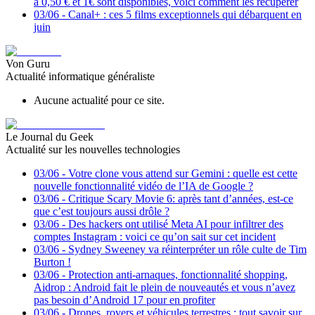
à 0,50 € et 1€ sont disponibles, voici comment les récupérer
03/06
-
Canal+ : ces 5 films exceptionnels qui débarquent en
juin
Von Guru
Actualité informatique généraliste
Aucune actualité pour ce site.
Le Journal du Geek
Actualité sur les nouvelles technologies
03/06
-
Votre clone vous attend sur Gemini : quelle est cette
nouvelle fonctionnalité vidéo de l’IA de Google ?
03/06
-
Critique Scary Movie 6: après tant d’années, est-ce
que c’est toujours aussi drôle ?
03/06
-
Des hackers ont utilisé Meta AI pour infiltrer des
comptes Instagram : voici ce qu’on sait sur cet incident
03/06
-
Sydney Sweeney va réinterpréter un rôle culte de Tim
Burton !
03/06
-
Protection anti-arnaques, fonctionnalité shopping,
Aidrop : Android fait le plein de nouveautés et vous n’avez
pas besoin d’Android 17 pour en profiter
03/06
-
Drones, rovers et véhicules terrestres : tout savoir sur