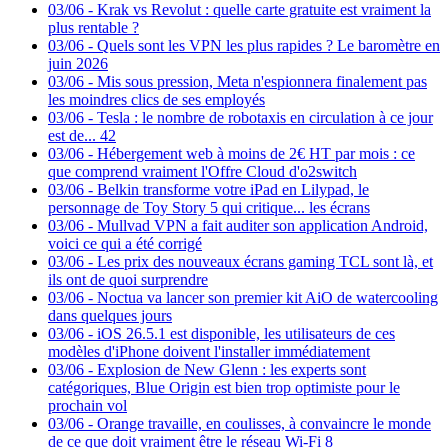
03/06
-
Krak vs Revolut : quelle carte gratuite est vraiment la
plus rentable ?
03/06
-
Quels sont les VPN les plus rapides ? Le baromètre en
juin 2026
03/06
-
Mis sous pression, Meta n'espionnera finalement pas
les moindres clics de ses employés
03/06
-
Tesla : le nombre de robotaxis en circulation à ce jour
est de... 42
03/06
-
Hébergement web à moins de 2€ HT par mois : ce
que comprend vraiment l'Offre Cloud d'o2switch
03/06
-
Belkin transforme votre iPad en Lilypad, le
personnage de Toy Story 5 qui critique... les écrans
03/06
-
Mullvad VPN a fait auditer son application Android,
voici ce qui a été corrigé
03/06
-
Les prix des nouveaux écrans gaming TCL sont là, et
ils ont de quoi surprendre
03/06
-
Noctua va lancer son premier kit AiO de watercooling
dans quelques jours
03/06
-
iOS 26.5.1 est disponible, les utilisateurs de ces
modèles d'iPhone doivent l'installer immédiatement
03/06
-
Explosion de New Glenn : les experts sont
catégoriques, Blue Origin est bien trop optimiste pour le
prochain vol
03/06
-
Orange travaille, en coulisses, à convaincre le monde
de ce que doit vraiment être le réseau Wi-Fi 8