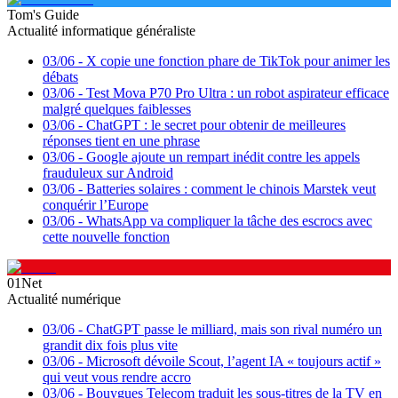
Tom's Guide
Actualité informatique généraliste
03/06
-
X copie une fonction phare de TikTok pour animer les
débats
03/06
-
Test Mova P70 Pro Ultra : un robot aspirateur efficace
malgré quelques faiblesses
03/06
-
ChatGPT : le secret pour obtenir de meilleures
réponses tient en une phrase
03/06
-
Google ajoute un rempart inédit contre les appels
frauduleux sur Android
03/06
-
Batteries solaires : comment le chinois Marstek veut
conquérir l’Europe
03/06
-
WhatsApp va compliquer la tâche des escrocs avec
cette nouvelle fonction
01Net
Actualité numérique
03/06
-
ChatGPT passe le milliard, mais son rival numéro un
grandit dix fois plus vite
03/06
-
Microsoft dévoile Scout, l’agent IA « toujours actif »
qui veut vous rendre accro
03/06
-
Bouygues Telecom traduit les sous-titres de la TV en