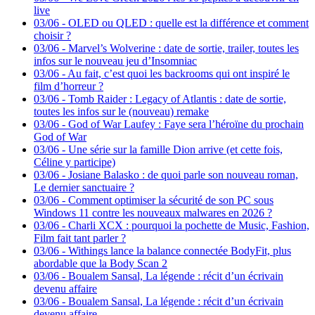
live
03/06
-
OLED ou QLED : quelle est la différence et comment
choisir ?
03/06
-
Marvel’s Wolverine : date de sortie, trailer, toutes les
infos sur le nouveau jeu d’Insomniac
03/06
-
Au fait, c’est quoi les backrooms qui ont inspiré le
film d’horreur ?
03/06
-
Tomb Raider : Legacy of Atlantis : date de sortie,
toutes les infos sur le (nouveau) remake
03/06
-
God of War Laufey : Faye sera l’héroïne du prochain
God of War
03/06
-
Une série sur la famille Dion arrive (et cette fois,
Céline y participe)
03/06
-
Josiane Balasko : de quoi parle son nouveau roman,
Le dernier sanctuaire ?
03/06
-
Comment optimiser la sécurité de son PC sous
Windows 11 contre les nouveaux malwares en 2026 ?
03/06
-
Charli XCX : pourquoi la pochette de Music, Fashion,
Film fait tant parler ?
03/06
-
Withings lance la balance connectée BodyFit, plus
abordable que la Body Scan 2
03/06
-
Boualem Sansal, La légende : récit d’un écrivain
devenu affaire
03/06
-
Boualem Sansal, La légende : récit d’un écrivain
devenu affaire