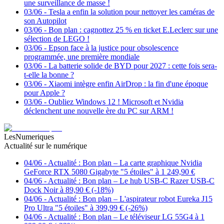
une surveillance de masse !
03/06
-
Tesla a enfin la solution pour nettoyer les caméras de
son Autopilot
03/06
-
Bon plan : cagnottez 25 % en ticket E.Leclerc sur une
sélection de LEGO !
03/06
-
Epson face à la justice pour obsolescence
programmée, une première mondiale
03/06
-
La batterie solide de BYD pour 2027 : cette fois sera-
t-elle la bonne ?
03/06
-
Xiaomi intègre enfin AirDrop : la fin d'une époque
pour Apple ?
03/06
-
Oubliez Windows 12 ! Microsoft et Nvidia
déclenchent une nouvelle ère du PC sur ARM !
LesNumeriques
Actualité sur le numérique
04/06
-
Actualité : Bon plan – La carte graphique Nvidia
GeForce RTX 5080 Gigabyte "5 étoiles" à 1 249,90 €
04/06
-
Actualité : Bon plan – Le hub USB-C Razer USB-C
Dock Noir à 89,90 € (-18%)
04/06
-
Actualité : Bon plan – L'aspirateur robot Eureka J15
Pro Ultra "5 étoiles" à 399,99 € (-26%)
04/06
-
Actualité : Bon plan – Le téléviseur LG 55G4 à 1