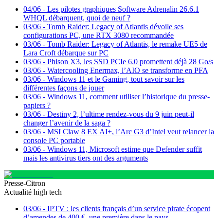
04/06
-
Les pilotes graphiques Software Adrenalin 26.6.1
WHQL débarquent, quoi de neuf ?
03/06
-
Tomb Raider: Legacy of Atlantis dévoile ses
configurations PC, une RTX 3080 recommandée
03/06
-
Tomb Raider: Legacy of Atlantis, le remake UE5 de
Lara Croft débarque sur PC
03/06
-
Phison X3, les SSD PCIe 6.0 promettent déjà 28 Go/s
03/06
-
Watercooling Enermax, l’AIO se transforme en PFA
03/06
-
Windows 11 et le Gaming, tout savoir sur les
différentes façons de jouer
03/06
-
Windows 11, comment utiliser l’historique du presse-
papiers ?
03/06
-
Destiny 2, l’ultime rendez-vous du 9 juin peut-il
changer l’avenir de la saga ?
03/06
-
MSI Claw 8 EX AI+, l’Arc G3 d’Intel veut relancer la
console PC portable
03/06
-
Windows 11, Microsoft estime que Defender suffit
mais les antivirus tiers ont des arguments
Presse-Citron
Actualité high tech
03/06
-
IPTV : les clients français d’un service pirate écopent
d’amendes de 400 €, une première dans le pays