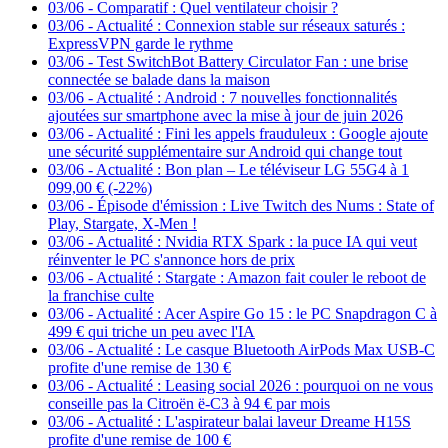
03/06
-
Comparatif : Quel ventilateur choisir ?
03/06
-
Actualité : Connexion stable sur réseaux saturés :
ExpressVPN garde le rythme
03/06
-
Test SwitchBot Battery Circulator Fan : une brise
connectée se balade dans la maison
03/06
-
Actualité : Android : 7 nouvelles fonctionnalités
ajoutées sur smartphone avec la mise à jour de juin 2026
03/06
-
Actualité : Fini les appels frauduleux : Google ajoute
une sécurité supplémentaire sur Android qui change tout
03/06
-
Actualité : Bon plan – Le téléviseur LG 55G4 à 1
099,00 € (-22%)
03/06
-
Épisode d'émission : Live Twitch des Nums : State of
Play, Stargate, X-Men !
03/06
-
Actualité : Nvidia RTX Spark : la puce IA qui veut
réinventer le PC s'annonce hors de prix
03/06
-
Actualité : Stargate : Amazon fait couler le reboot de
la franchise culte
03/06
-
Actualité : Acer Aspire Go 15 : le PC Snapdragon C à
499 € qui triche un peu avec l'IA
03/06
-
Actualité : Le casque Bluetooth AirPods Max USB-C
profite d'une remise de 130 €
03/06
-
Actualité : Leasing social 2026 : pourquoi on ne vous
conseille pas la Citroën ë-C3 à 94 € par mois
03/06
-
Actualité : L'aspirateur balai laveur Dreame H15S
profite d'une remise de 100 €