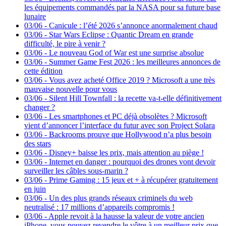
les équipements commandés par la NASA pour sa future base
lunaire
03/06
-
Canicule : l’été 2026 s’annonce anormalement chaud
03/06
-
Star Wars Eclipse : Quantic Dream en grande
difficulté, le pire à venir ?
03/06
-
Le nouveau God of War est une surprise absolue
03/06
-
Summer Game Fest 2026 : les meilleures annonces de
cette édition
03/06
-
Vous avez acheté Office 2019 ? Microsoft a une très
mauvaise nouvelle pour vous
03/06
-
Silent Hill Townfall : la recette va-t-elle définitivement
changer ?
03/06
-
Les smartphones et PC déjà obsolètes ? Microsoft
vient d’annoncer l’interface du futur avec son Project Solara
03/06
-
Backrooms prouve que Hollywood n’a plus besoin
des stars
03/06
-
Disney+ baisse les prix, mais attention au piège !
03/06
-
Internet en danger : pourquoi des drones vont devoir
surveiller les câbles sous-marin ?
03/06
-
Prime Gaming : 15 jeux et + à récupérer gratuitement
en juin
03/06
-
Un des plus grands réseaux criminels du web
neutralisé : 17 millions d’appareils compromis !
03/06
-
Apple revoit à la hausse la valeur de votre ancien
iPhone, vous pouvez revendre le vôtre à un meilleur prix que