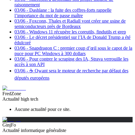
raisonnement
03/06
-
Dashlane : la fuite des coffres-forts rappelle
l’importance du mot de passe maître
03/06
-
Foxconn, Thales et Radiall vont créer une usine de
semiconducteurs près de Bordeaux
03/06
-
Windows 11 récupère les coreutils, findutils et grep
03/06
-
Le décret présidentiel sur l’IA de Donald Trump a été
édulcoré
03/06
-
Snapdragon C : premier coup d’œil sous le capot de la
puce pour PC Windows à 300 dollars
03/06
-
Pour contrer le scraping des IA, Strava verrouille les
accès à son API
03/06
-
☕️ Qwant sera le moteur de recherche par défaut des
députés européens
FredZone
Actualité high tech
Aucune actualité pour ce site.
GinjFo
Actualité informatique généraliste