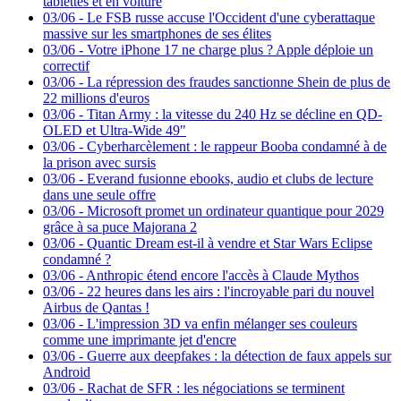
tablettes et en voiture
03/06
-
Le FSB russe accuse l'Occident d'une cyberattaque
massive sur les smartphones de ses élites
03/06
-
Votre iPhone 17 ne charge plus ? Apple déploie un
correctif
03/06
-
La répression des fraudes sanctionne Shein de plus de
22 millions d'euros
03/06
-
Titan Army : la vitesse du 240 Hz se décline en QD-
OLED et Ultra-Wide 49"
03/06
-
Cyberharcèlement : le rappeur Booba condamné à de
la prison avec sursis
03/06
-
Everand fusionne ebooks, audio et clubs de lecture
dans une seule offre
03/06
-
Microsoft promet un ordinateur quantique pour 2029
grâce à sa puce Majorana 2
03/06
-
Quantic Dream est-il à vendre et Star Wars Eclipse
condamné ?
03/06
-
Anthropic étend encore l'accès à Claude Mythos
03/06
-
22 heures dans les airs : l'incroyable pari du nouvel
Airbus de Qantas !
03/06
-
L'impression 3D va enfin mélanger ses couleurs
comme une imprimante jet d'encre
03/06
-
Guerre aux deepfakes : la détection de faux appels sur
Android
03/06
-
Rachat de SFR : les négociations se terminent