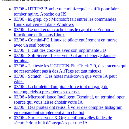
03/06
-
HTTP/2 Bomb : une mini-requête suffit pour faire
tomber nginx, Apache ou IIS
03/06
-
ls, grep, cp : Microsoft fait entrer les commandes
Linux nativement dans Windows
03/06
-
Le petit écran caché dans le capot des Zenbook
fonctionne enfin sous Linux
03/06
-
Ce mini-PC Linux se pilote entièrement en morse,
avec un seul bouton
03/06
-
Il cuit des cookies avec son imprimante 3D
03/06
-
Soft Serve - Le serveur Git auto-hébergé dans le
terminal
03/06
-
J'ai testé les UGREEN FineTrack 2.0, des traceurs qui
ne ressemblent pas à des AirTags (et tant mieux)
03/06
-
Scratch - Des notes markdown que votre IA peut
éditer
03/06
-
La boulette d'un pirate force tout un gang de
rançongiciels à présenter ses excuses
03/06
-
Microsoft lance Intelligent Terminal, un terminal open
source qui vous laisse choisir votre IA
03/06
-
Des pirates ont réussi à voler des comptes Instagram
en demandant simplement à un chatbot
03/06
-
Sur le serveur X.Org, neuf nouvelles failles de
sécurité dont huit débusquées par une IA