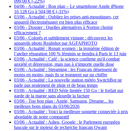
099,00 € (-22%)
04/06
-
Actualité : Bon plan – Le smartphone Apple iPhone
16 128 Go à 504,98 € (-31%)
03/06
-
Actualité : Oubliez les prises anti-moustiques, cet
appareil électroménager est bien plus efficace
03/06
-
Dossier : Quelles alternatives à Norton choisir
efficacement ?
03/06
-
Colorés et subtilement vintage : découvrez les
appareils photo Realishot par AGFAPHOTO
03/06
-
Actualité : Repair women : la troisième édition de
l’atelier réparation 100 % féminin se tiendra à Paris le 13 juin
03/06
-
Actualité : Café : la science confirme qu'il combat
anxiété et dépression, mais pas à n'importe quelle dose
03/06
-
Actualité : Streaming : les Français dépensent de
moins en moins, mais ils se trompent sur un chiffre
03/06
-
Actualité : La nouvelle station météo SwitchBot ne
parle pas seulement de pluie et de beau temps
03/06
-
Actualité : RED Série limitée 150 Go : le forfait qui
garde de la marge sans alourdir la facture
03/06
-
Top bon plan : Apple, Samsung, Dreame... les
meilleurs bons plans du 03/06/2026
03/06
-
Actualité : Voici la meilleure sonnette connectée à prix
abordable de notre comparatif
03/06
-
Actualité : Adieu, Google : le Parlement européen
bascule sur le moteur de recherche français Qwant