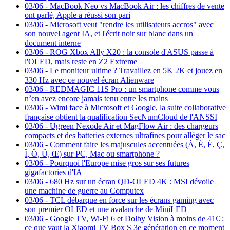
03/06
-
MacBook Neo vs MacBook Air : les chiffres de vente
ont parlé, Apple a réussi son pari
03/06
-
Microsoft veut "rendre les utilisateurs accros" avec
son nouvel agent IA, et l'écrit noir sur blanc dans un
document interne
03/06
-
ROG Xbox Ally X20 : la console d'ASUS passe à
l'OLED, mais reste en Z2 Extreme
03/06
-
Le moniteur ultime ? Travaillez en 5K 2K et jouez en
330 Hz avec ce nouvel écran Alienware
03/06
-
REDMAGIC 11S Pro : un smartphone comme vous
n’en avez encore jamais tenu entre les mains
03/06
-
Wimi face à Microsoft et Google, la suite collaborative
française obtient la qualification SecNumCloud de l'ANSSI
03/06
-
Ugreen Nexode Air et MagFlow Air : des chargeurs
compacts et des batteries externes ultrafines pour alléger le sac
03/06
-
Comment faire les majuscules accentuées (À, É, È, Ç,
Î, Ô, Û, Œ) sur PC, Mac ou smartphone ?
03/06
-
Pourquoi l'Europe mise gros sur ses futures
gigafactories d'IA
03/06
-
680 Hz sur un écran QD-OLED 4K : MSI dévoile
une machine de guerre au Computex
03/06
-
TCL débarque en force sur les écrans gaming avec
son premier OLED et une avalanche de MiniLED
03/06
-
Google TV, Wi-Fi 6 et Dolby Vision à moins de 41€ :
ce que vaut la Xiaomi TV Box S 3e génération en ce moment