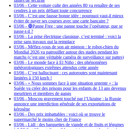
failles de sécurité
03/06
-
Cette voiture culte des années 80 va renaître de ses
cendres à un prix défiant toute concurrence
03/06
-
C’est une fausse bonne idée : pourquoi vaut-il mieux
éviter de payer ses courses avec une carte bancaire ?
03/06
-
🔴Panne Free : une panne touche l’opérateur, que se
passe-t-il ?
03/06
-
La prise électrique classique, c’est terminé : voici la
prise sans travaux qui la remplace
03/06
-
Méfiez-vous de son air mignon : le robot-chien du
Mondial 2026 va patrouiller autour des stades pendant les
matchs (c’est une véritable caméra de surveillance sur pattes)
03/06
-
Le monde face à El Niño : des phénomènes
météorologiques extrêmes attendus cette année
03/06
-
C’est hallucinant : ces autoroutes sont maintenant
limitées à 150 km/h !
03/06
-
« Nous sommes face à une situation urgente » : la
Suède va créer des prisons pour les enfants de 13 ans devenus
meurtriers et membres de gangs
03/06
-
Moscou gravement touché par l’Ukraine : la Russie
annonce une interdiction générale de ses exportations de
kérosène
03/06
-
Des prix imbattables : voici où se trouve le
supermarché le moins cher de France
03/06
-
Lidl : des barquettes de viande et de fruits et légumes