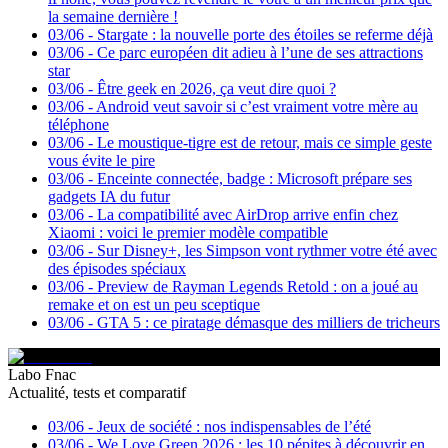
la semaine dernière !
03/06
-
Stargate : la nouvelle porte des étoiles se referme déjà
03/06
-
Ce parc européen dit adieu à l’une de ses attractions
star
03/06
-
Être geek en 2026, ça veut dire quoi ?
03/06
-
Android veut savoir si c’est vraiment votre mère au
téléphone
03/06
-
Le moustique-tigre est de retour, mais ce simple geste
vous évite le pire
03/06
-
Enceinte connectée, badge : Microsoft prépare ses
gadgets IA du futur
03/06
-
La compatibilité avec AirDrop arrive enfin chez
Xiaomi : voici le premier modèle compatible
03/06
-
Sur Disney+, les Simpson vont rythmer votre été avec
des épisodes spéciaux
03/06
-
Preview de Rayman Legends Retold : on a joué au
remake et on est un peu sceptique
03/06
-
GTA 5 : ce piratage démasque des milliers de tricheurs
Labo Fnac
Actualité, tests et comparatif
03/06
-
Jeux de société : nos indispensables de l’été
03/06
-
We Love Green 2026 : les 10 pépites à découvrir en