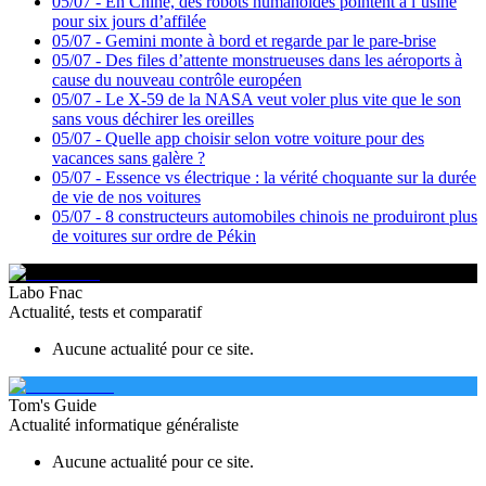
05/07
-
En Chine, des robots humanoïdes pointent à l’usine
pour six jours d’affilée
05/07
-
Gemini monte à bord et regarde par le pare-brise
05/07
-
Des files d’attente monstrueuses dans les aéroports à
cause du nouveau contrôle européen
05/07
-
Le X-59 de la NASA veut voler plus vite que le son
sans vous déchirer les oreilles
05/07
-
Quelle app choisir selon votre voiture pour des
vacances sans galère ?
05/07
-
Essence vs électrique : la vérité choquante sur la durée
de vie de nos voitures
05/07
-
8 constructeurs automobiles chinois ne produiront plus
de voitures sur ordre de Pékin
Labo Fnac
Actualité, tests et comparatif
Aucune actualité pour ce site.
Tom's Guide
Actualité informatique généraliste
Aucune actualité pour ce site.