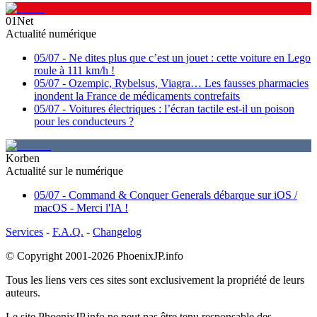
01Net
Actualité numérique
05/07
-
Ne dites plus que c’est un jouet : cette voiture en Lego
roule à 111 km/h !
05/07
-
Ozempic, Rybelsus, Viagra… Les fausses pharmacies
inondent la France de médicaments contrefaits
05/07
-
Voitures électriques : l’écran tactile est-il un poison
pour les conducteurs ?
Korben
Actualité sur le numérique
05/07
-
Command & Conquer Generals débarque sur iOS /
macOS - Merci l'IA !
Services
-
F.A.Q.
-
Changelog
© Copyright 2001-2026
PhoenixJP.info
Tous les liens vers ces sites sont exclusivement la propriété de leurs
auteurs.
Le site
PhoenixJP.info
ne peut pas être tenu responsable des