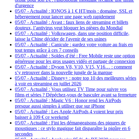
d'urgence
05/07
-
Actualité : IONOS à 1 € HT/mois : domaine, SSL et
hébergement pour lancer une page web rapidement
05/07
-
Actualité : Avast : faux liens de streaming et billets
douteux, l’antivirus veut bloquer les pièges du Mondial
05/07
-
Actualité : Volkswagen, dans une position difficile,
laisse la Chine décider de l'avenir de ses usines
05/07
-
Actualité : Canicule : gardez votre voiture au frais en
tout temps grâce à ces 7 conseils
05/07
-
Actualité : Soldes d’été : Free Mobile reste une option
généreuse pour les gros usages vidéo et partage de connexion
05/07
-
Actualité : Dyson V8, V10, V15, V16… : comment
s’y retrouver dans la nouvelle jungle de la marque
05/07
-
Actualité : Disney+ : notre top 10 des meilleures séries
à voir en streaming en juillet 2026
05/07
-
Actualité : Vous utilisez TV Time pour suivre vos
films et séries ? Dépéchez-vous de basculer avant sa fermeture
05/07
-
Actualité : Magic V6 : Honor rend les AirPods
presque aussi simples à utiliser que sur iPhone
05/07
-
Actualité : Les Apple AirPods 4 voient leur prix
baisser à 109 € ce weekend
05/07
-
Actualité : Fini les démangeaisons des piqures de
moustiques : ce stylo magique fait disparaître la piqûre en 6
secondes