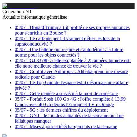
Generation-NT
Actualité informatique généraliste
05/07
-
Donald Trump a-t-il profité de ses propres annonces
pour s'enrichir en Bourse ?
05/07
-
Le carbone peut-il vraiment défier les lois de la
supraconductivité ?
05/07
-
Une batterie qui respire et s'autodétruit : la future
norme pour les objets connectés ?
05/07
-
GJ 3378b : cette exoplanète à 25 années-lumière est-
elle notre meilleure chance de trouver la vie ?
05/07
-
Conflit avec Anthropic : Alibaba prend une mesure
radicale pour Claude
05/07
-
Le Top Gun de l'espace est-il désormais une affaire
privée ?
05/07
-
Cette planète a survécu à la mort de son étoile
05/07
-
Forfait Sosh 100 Go 4G : l'offre complète à 13,99
€/mois avec 40 Go depuis l'Europe et TV d'Orange
05/07
-
5G : les derniers chiffres du déploiement
05/07
-
GNT : le top des actualités de la semaine qu'il ne
fallait pas manquer
05/07
-
Mises à jour et téléchargements de la semaine