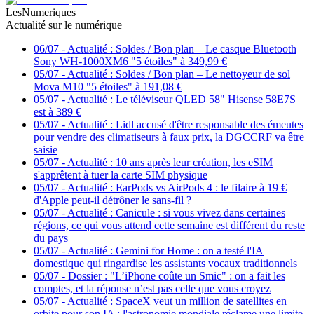
LesNumeriques
Actualité sur le numérique
06/07
-
Actualité : Soldes / Bon plan – Le casque Bluetooth
Sony WH-1000XM6 "5 étoiles" à 349,99 €
05/07
-
Actualité : Soldes / Bon plan – Le nettoyeur de sol
Mova M10 "5 étoiles" à 191,08 €
05/07
-
Actualité : Le téléviseur QLED 58" Hisense 58E7S
est à 389 €
05/07
-
Actualité : Lidl accusé d'être responsable des émeutes
pour vendre des climatiseurs à faux prix, la DGCCRF va être
saisie
05/07
-
Actualité : 10 ans après leur création, les eSIM
s'apprêtent à tuer la carte SIM physique
05/07
-
Actualité : EarPods vs AirPods 4 : le filaire à 19 €
d'Apple peut-il détrôner le sans-fil ?
05/07
-
Actualité : Canicule : si vous vivez dans certaines
régions, ce qui vous attend cette semaine est différent du reste
du pays
05/07
-
Actualité : Gemini for Home : on a testé l'IA
domestique qui ringardise les assistants vocaux traditionnels
05/07
-
Dossier : "L’iPhone coûte un Smic" : on a fait les
comptes, et la réponse n’est pas celle que vous croyez
05/07
-
Actualité : SpaceX veut un million de satellites en
orbite pour son IA : l'astronomie mondiale réclame une limite