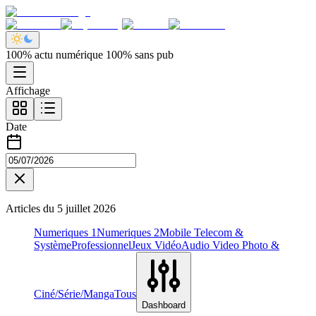
100% actu numérique 100% sans pub
Affichage
Date
Articles du
5 juillet 2026
Numeriques 1
Numeriques 2
Mobile Telecom &
Système
Professionnel
Jeux Vidéo
Audio Video Photo &
Ciné/Série/Manga
Tous
Dashboard