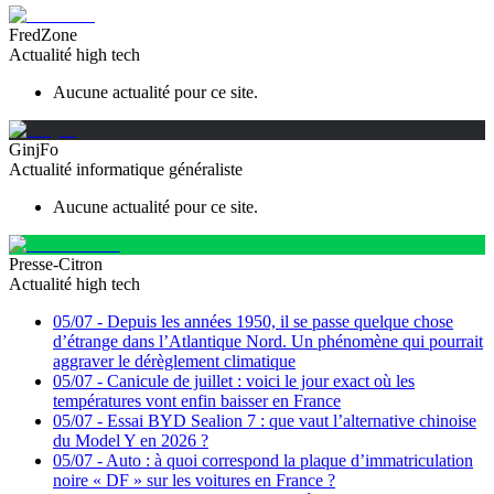
FredZone
Actualité high tech
Aucune actualité pour ce site.
GinjFo
Actualité informatique généraliste
Aucune actualité pour ce site.
Presse-Citron
Actualité high tech
05/07
-
Depuis les années 1950, il se passe quelque chose
d’étrange dans l’Atlantique Nord. Un phénomène qui pourrait
aggraver le dérèglement climatique
05/07
-
Canicule de juillet : voici le jour exact où les
températures vont enfin baisser en France
05/07
-
Essai BYD Sealion 7 : que vaut l’alternative chinoise
du Model Y en 2026 ?
05/07
-
Auto : à quoi correspond la plaque d’immatriculation
noire « DF » sur les voitures en France ?