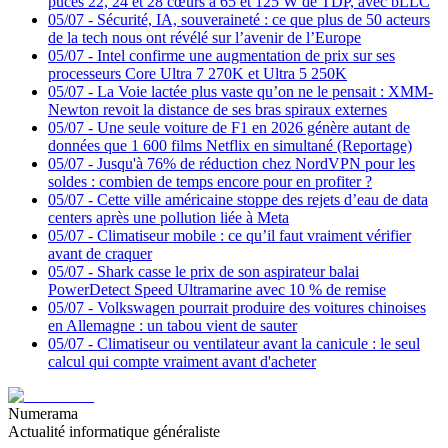
puces 22, 24 et 28 cœurs à 65 et 125 W de TDP, avec bLLC
05/07
-
Sécurité, IA, souveraineté : ce que plus de 50 acteurs
de la tech nous ont révélé sur l’avenir de l’Europe
05/07
-
Intel confirme une augmentation de prix sur ses
processeurs Core Ultra 7 270K et Ultra 5 250K
05/07
-
La Voie lactée plus vaste qu’on ne le pensait : XMM-
Newton revoit la distance de ses bras spiraux externes
05/07
-
Une seule voiture de F1 en 2026 génère autant de
données que 1 600 films Netflix en simultané (Reportage)
05/07
-
Jusqu'à 76% de réduction chez NordVPN pour les
soldes : combien de temps encore pour en profiter ?
05/07
-
Cette ville américaine stoppe des rejets d’eau de data
centers après une pollution liée à Meta
05/07
-
Climatiseur mobile : ce qu’il faut vraiment vérifier
avant de craquer
05/07
-
Shark casse le prix de son aspirateur balai
PowerDetect Speed Ultramarine avec 10 % de remise
05/07
-
Volkswagen pourrait produire des voitures chinoises
en Allemagne : un tabou vient de sauter
05/07
-
Climatiseur ou ventilateur avant la canicule : le seul
calcul qui compte vraiment avant d'acheter
Numerama
Actualité informatique généraliste