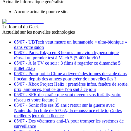
Actualité informatique généraliste
Aucune actualité pour ce site.
Le Journal du Geek
Actualité sur les nouvelles technologies
05/07
-
UBTech veut mettre un humanoïde « ultra-bionique »
dans votre salon
05/07
-
Paris-Tokyo en 3 heures : un avion hypersonique
réussit un premier test à Mach 5 (5 400 km/h) !
05/07
-
À la TV ce soir : 3 films à regarder ce dimanche 5
juillet 2026
05/07
-
Pourquoi la Chine a déversé des tonnes de sable dans
l’océan depuis des années pour créer de nouvelles îles ?
05/07
-
Xbox Project Helix : premières infos, fenêtre de sortie,
prix, annonces, tout ce que l’on sait à ce jour
05/07
-
SFR disparaît : que vont devenir vos forfaits, votre
réseau et votre facture ?
05/07
-
Sonic fête ses 35 ans : retour sur la guerre avec
Nintendo, la chute de SEGA, la renaissance et le top 5 des
meilleurs jeux de la licence
05/07
-
Des vêtements anti-IA pour tromper les systèmes de
surveillance