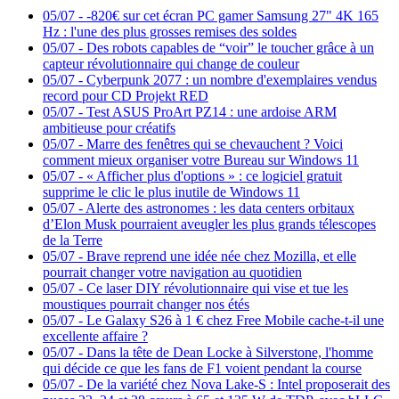
05/07
-
-820€ sur cet écran PC gamer Samsung 27" 4K 165
Hz : l'une des plus grosses remises des soldes
05/07
-
Des robots capables de “voir” le toucher grâce à un
capteur révolutionnaire qui change de couleur
05/07
-
Cyberpunk 2077 : un nombre d'exemplaires vendus
record pour CD Projekt RED
05/07
-
Test ASUS ProArt PZ14 : une ardoise ARM
ambitieuse pour créatifs
05/07
-
Marre des fenêtres qui se chevauchent ? Voici
comment mieux organiser votre Bureau sur Windows 11
05/07
-
« Afficher plus d'options » : ce logiciel gratuit
supprime le clic le plus inutile de Windows 11
05/07
-
Alerte des astronomes : les data centers orbitaux
d’Elon Musk pourraient aveugler les plus grands télescopes
de la Terre
05/07
-
Brave reprend une idée née chez Mozilla, et elle
pourrait changer votre navigation au quotidien
05/07
-
Ce laser DIY révolutionnaire qui vise et tue les
moustiques pourrait changer nos étés
05/07
-
Le Galaxy S26 à 1 € chez Free Mobile cache-t-il une
excellente affaire ?
05/07
-
Dans la tête de Dean Locke à Silverstone, l'homme
qui décide ce que les fans de F1 voient pendant la course
05/07
-
De la variété chez Nova Lake-S : Intel proposerait des