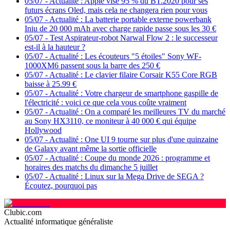
05/07
-
Actualité : Apple vise 95 % du BT.2020 pour ses
futurs écrans Oled, mais cela ne changera rien pour vous
05/07
-
Actualité : La batterie portable externe powerbank
Iniu de 20 000 mAh avec charge rapide passe sous les 30 €
05/07
-
Test Aspirateur-robot Narwal Flow 2 : le successeur
est-il à la hauteur ?
05/07
-
Actualité : Les écouteurs "5 étoiles" Sony WF-
1000XM6 passent sous la barre des 250 €
05/07
-
Actualité : Le clavier filaire Corsair K55 Core RGB
baisse à 25.99 €
05/07
-
Actualité : Votre chargeur de smartphone gaspille de
l'électricité : voici ce que cela vous coûte vraiment
05/07
-
Actualité : On a comparé les meilleures TV du marché
au Sony HX3110, ce moniteur à 40 000 € qui équipe
Hollywood
05/07
-
Actualité : One UI 9 tourne sur plus d'une quinzaine
de Galaxy avant même la sortie officielle
05/07
-
Actualité : Coupe du monde 2026 : programme et
horaires des matchs du dimanche 5 juillet
05/07
-
Actualité : Linux sur la Mega Drive de SEGA ?
Écoutez, pourquoi pas
Clubic.com
Actualité informatique généraliste