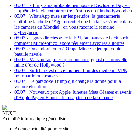
05/07
-
« Il n’y aura probablement pas de Disclosure Day » :
la quête de la vie extraterrestre n’est pas un film hollywoodien
05/07
-
WhatsApp mise sur les pseudos, la gendarmerie
s’attribue la chute d’YggTorrent et une hackeuse s’invite dans
les caméras du Mondial : on vous raconte la semaine
Cyberguerre
05/07
-
Lignes directes avec le FBI, fantasmes de hack back :
comment Microsoft collabore réellement avec les autorités
05/07
-
On a adoré jouer à Orapa Mine : le jeu qui coule la
bataille navale
05/07
-
Mais au fait, c’est quoi une creepypasta, la nouvelle
mine d’or de Hollywood ?
05/07
-
Surfshark est en ce moment l’un des meilleurs VPN
pour partir en vacances
05/07
-
Le paradoxe Trump qui change la donne pour la
voiture électrique
05/07
-
Nouveaux prix Apple, lunettes Meta Glasses et avenir
d’Apple Pay en France : le récap tech de la semaine
NEXT
Actualité informatique généraliste
Aucune actualité pour ce site.