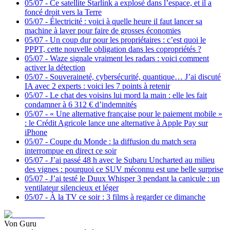
05/07
-
Ce satellite Starlink a explosé dans l’espace, et il a
foncé droit vers la Terre
05/07
-
Électricité : voici à quelle heure il faut lancer sa
machine à laver pour faire de grosses économies
05/07
-
Un coup dur pour les propriétaires : c’est quoi le
PPPT, cette nouvelle obligation dans les copropriétés ?
05/07
-
Waze signale vraiment les radars : voici comment
activer la détection
05/07
-
Souveraineté, cybersécurité, quantique… J’ai discuté
IA avec 2 experts : voici les 7 points à retenir
05/07
-
Le chat des voisins lui mord la main : elle les fait
condamner à 6 312 € d’indemnités
05/07
-
« Une alternative française pour le paiement mobile »
: le Crédit Agricole lance une alternative à Apple Pay sur
iPhone
05/07
-
Coupe du Monde : la diffusion du match sera
interrompue en direct ce soir
05/07
-
J’ai passé 48 h avec le Subaru Uncharted au milieu
des vignes : pourquoi ce SUV méconnu est une belle surprise
05/07
-
J’ai testé le Duux Whisper 3 pendant la canicule : un
ventilateur silencieux et léger
05/07
-
À la TV ce soir : 3 films à regarder ce dimanche
Von Guru