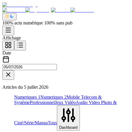
100% actu numérique 100% sans pub
Affichage
Date
Articles du
5 juillet 2026
Numeriques 1
Numeriques 2
Mobile Telecom &
Système
Professionnel
Jeux Vidéo
Audio Video Photo &
Ciné/Série/Manga
Tous
Dashboard