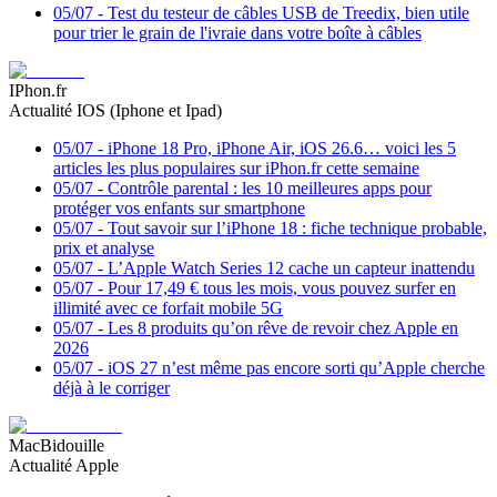
05/07
-
Test du testeur de câbles USB de Treedix, bien utile
pour trier le grain de l'ivraie dans votre boîte à câbles
IPhon.fr
Actualité IOS (Iphone et Ipad)
05/07
-
iPhone 18 Pro, iPhone Air, iOS 26.6… voici les 5
articles les plus populaires sur iPhon.fr cette semaine
05/07
-
Contrôle parental : les 10 meilleures apps pour
protéger vos enfants sur smartphone
05/07
-
Tout savoir sur l’iPhone 18 : fiche technique probable,
prix et analyse
05/07
-
L’Apple Watch Series 12 cache un capteur inattendu
05/07
-
Pour 17,49 € tous les mois, vous pouvez surfer en
illimité avec ce forfait mobile 5G
05/07
-
Les 8 produits qu’on rêve de revoir chez Apple en
2026
05/07
-
iOS 27 n’est même pas encore sorti qu’Apple cherche
déjà à le corriger
MacBidouille
Actualité Apple