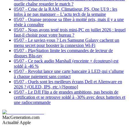
quelle chaîne regarder le match ?
05/07
-
Crise de la RAM, Climatiseur, PS, One UI 9 : les
infos à ne pas manquer – L’actu tech de la semaine
05/07
-
Orange propose sa fibre à moitié prix, mais il y a une
règle à connaître
05/07
-
Nous avons testé trois mini-PC en juillet 2026 : lequel
faut-il choisir pour votre bureau ?
05/07
-
Le saviez-vous ? Les Samsung Galaxy cachent un
menu secret pour booster la connexion Wi-Fi
05/07
-
PlayStation limite les commandes de lecteur de
disques Blu-ray
05/07
-
Ce pack audio Marshall (enceinte + écouteurs) est
soldé à -46 %
05/07
-
Revolut lance une carte bancaire à LED qui s’allume
à chaque paiement sans contact
05/07
-
Quels sont les meilleurs écrans Dell et Alienware en
2026 ? (OLED, IPS, etc.) [Sponso]
05/07
-
Le DJI Flip a de grandes ambitions, pas besoin de
certification et se retrouve soldé à -30% avec deux batteries et
une radiocommande
MacGeneration.com
Actualité Apple