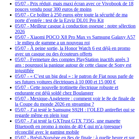
05/07
-
Prix réduit, mais maxi écran avec ce Vivobook de 18
pouces vendu pour 300 euros de moins
05/07
-
Ce boîtier à 250 euros gère toute la sécurité de ma
porte d’entrée : test de la Ezviz DL01 Pro Kit
05/07
-
Meilleur casque à conduction osseuse : notre sélection
2026
05/07
-
Xiaomi POCO X8 Pro Max vs Samsung Galaxy A57
: le milieu de gamme a un nouveau roi
05/07
-
À peine sortie, la Honor Watch 6 est déjà en promo
avec un casque ou des écouteurs offerts
05/07
-
Fermeture des comptes PlayStation inactifs après 3
ans : pourquoi la panique autour de cette clause de Sony est
injustifiée
05/07
-
« C’est un big deal » : le patron de Fiat nous parle de
ses futures voitures électriques à 10 000 et 15 000 €
05/07
-
Cette nouvelle trottinette électrique robuste et
endurante est déjà soldé chez Boulanger
05/07
-
Mexique-Angleterre : comment voir le 8e de finale de
la Coupe du monde 2026 en streaming ?
05/07
-
J’ai testé le Samsung S92H : l’OLED antireflet qui se
regarde même en plein jour
05/07
-
J’ai testé la GXTrust GTX 735G, une manette
Bluetooth en promo à moins de 40 € qui m’a (presque)
réconcilié avec le gaming mobile
05/07
-
Brésil-Norvège en 8es de finale : à quelle heure et sur