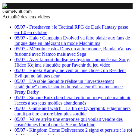
GameKult.com
Actualité des jeux vidéos
05/07
-
Frosthaven : le Tactical RPG de Dark Fantasy passe
en 1.0 en octobre
05/07
-
Halo : Campaign Evolved va faire plaisir aux fans de
longue date en intégrant un mode Machinima
05/07
-
Mémoire cash - Dans un autre monde, Bandai n'a pas
fusionné avec Namco mais avec Sega
05/07
-
Avec la mort du disque physique annoncée par Sony,
Hideo Kojima s'inquiète pour l'avenir du jeu vidéo
05/07
-
Hideki Kamiya ne veut qu'une chose : un Resident
Evil qui ne fait pas peur
05/07
-
L'Arabie Saoudite réalise un "investissement
stratégique" dans le studio du réalisateur d'Umamusume :
Pretty Derby
05/07
-
Square Enix chercherait enfin un moyen de maintenir
l'accès à ses jeux mobiles abandonnés
05/07
-
Game and watch - La fin de Cyberpunk Edgerunners
aurait pu être encore bien plus sordide
05/07
-
Valve arrête une entreprise qui voulait vendre des
cosmétiques Portal pour la Steam Machine
05/07
-
Kingdom Come Deliverance 2 signe et persiste : le roi