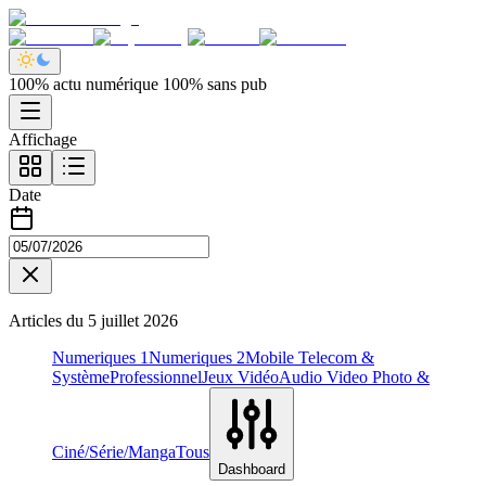
100% actu numérique 100% sans pub
Affichage
Date
Articles du
5 juillet 2026
Numeriques 1
Numeriques 2
Mobile Telecom &
Système
Professionnel
Jeux Vidéo
Audio Video Photo &
Ciné/Série/Manga
Tous
Dashboard