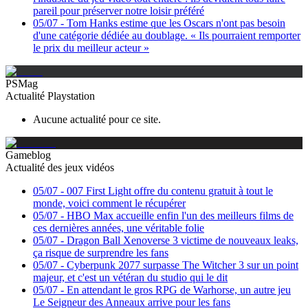
pareil pour préserver notre loisir préféré
05/07
-
Tom Hanks estime que les Oscars n'ont pas besoin
d'une catégorie dédiée au doublage. « Ils pourraient remporter
le prix du meilleur acteur »
PSMag
Actualité Playstation
Aucune actualité pour ce site.
Gameblog
Actualité des jeux vidéos
05/07
-
007 First Light offre du contenu gratuit à tout le
monde, voici comment le récupérer
05/07
-
HBO Max accueille enfin l'un des meilleurs films de
ces dernières années, une véritable folie
05/07
-
Dragon Ball Xenoverse 3 victime de nouveaux leaks,
ça risque de surprendre les fans
05/07
-
Cyberpunk 2077 surpasse The Witcher 3 sur un point
majeur, et c'est un vétéran du studio qui le dit
05/07
-
En attendant le gros RPG de Warhorse, un autre jeu
Le Seigneur des Anneaux arrive pour les fans