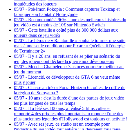
inquiétudes des joueurs
05/07
-
Pokémon Pokopia : Comment capturer Toxizap et
fabriquer son habitat ? Notre guide
05/07
-
Recommandé à 96%, l'une des meilleures histoires du
jeu vidéo est à moins de 10€ sur Nintendo Switch
05/07
-
Cette bataille a coûté plus de 300 000 dollars aux
joueurs dans ce jeu vidéo
05/07
-
Le héros de « Ratatouille » souhaite tourner une suite,
mais à une seule condition pour Pixar : « Qu'elle ait l'énergie
de Terminator 2»
05/07
-
Il y a 26 ans, en refusant de se plier au scénario du
jeu, des joueurs ont déclaré la guerre aux développeurs
05/07
-
Meccha Chameleon : 3 astuces pour être meilleur au
jeu du moment
05/07
-
Licencié, ce développeur de GTA 6 ne veut même
plus y jouer
05/07
-
Chasse au trésor Forza Horizon 6 : où est le coffre de
la région de Sotoyama ?
05/07
-
10 ans : c'est la durée d'une des parties de jeux vidéo
les plus longues de tous les temps
05/07
-
Il a fêté ses 100 ans, a réalisé 5 films cultes et
remporté 4 des prix les plus importants au monde : l'une des
plus anciennes légendes d'Hollywood est toujours en activité !
05/07
-
Avec ses jeux, ce studio est un exemple pour
l'industrie du jeu vidéo tout entière : ils devraient tous faire