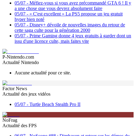
05/07
-
Méfiez-vous si vous avez précommandé GTA 6 ! Il y
a une chose que vous devrez absolument faire
05/07
-
« C'est excellent » La PS5 propose un jeu gratuit
hyper bien noté
05/07
-
Disney+ dévoile de nouvelles images du retour de
cette saga culte pour la génération 2000
05/07
-
Prime Gaming donne 4 jeux gratuits à garder dont un
issu d'une licence culte, mais faites vite
P-Nintendo.com
Actualité Nintendo
Aucune actualité pour ce site.
Factor News
Actualité des jeux vidéos
05/07
-
Turtle Beach Stealth Pro II
NoFrag
Actualité des FPS
06/07
-
NoScope #88 : Dimhaven et retour sur les démos du