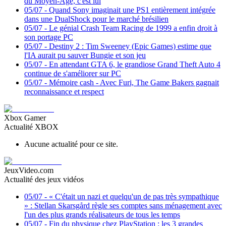
du Moyen-Âge, c'est lui
05/07
-
Quand Sony imaginait une PS1 entièrement intégrée
dans une DualShock pour le marché brésilien
05/07
-
Le génial Crash Team Racing de 1999 a enfin droit à
son portage PC
05/07
-
Destiny 2 : Tim Sweeney (Epic Games) estime que
l'IA aurait pu sauver Bungie et son jeu
05/07
-
En attendant GTA 6, le grandiose Grand Theft Auto 4
continue de s'améliorer sur PC
05/07
-
Mémoire cash - Avec Furi, The Game Bakers gagnait
reconnaissance et respect
Xbox Gamer
Actualité XBOX
Aucune actualité pour ce site.
JeuxVideo.com
Actualité des jeux vidéos
05/07
-
« C'était un nazi et quelqu'un de pas très sympathique
» : Stellan Skarsgård règle ses comptes sans ménagement avec
l'un des plus grands réalisateurs de tous les temps
05/07
-
Fin du physique chez PlayStation : les 3 grandes