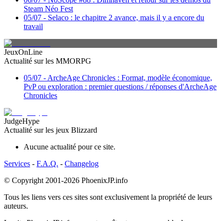
Steam Néo Fest
05/07
-
Selaco : le chapitre 2 avance, mais il y a encore du
travail
JeuxOnLine
Actualité sur les MMORPG
05/07
-
ArcheAge Chronicles : Format, modèle économique,
PvP ou exploration : premier questions / réponses d'ArcheAge
Chronicles
JudgeHype
Actualité sur les jeux Blizzard
Aucune actualité pour ce site.
Services
-
F.A.Q.
-
Changelog
© Copyright 2001-2026
PhoenixJP.info
Tous les liens vers ces sites sont exclusivement la propriété de leurs
auteurs.