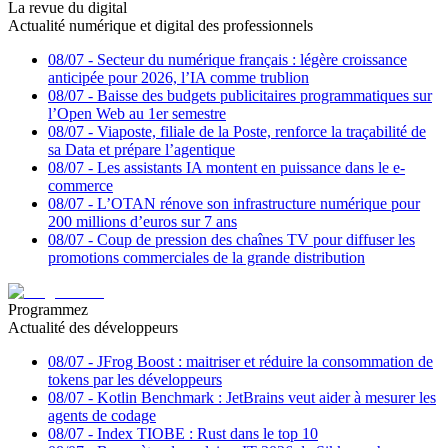
La revue du digital
Actualité numérique et digital des professionnels
08/07
-
Secteur du numérique français : légère croissance
anticipée pour 2026, l’IA comme trublion
08/07
-
Baisse des budgets publicitaires programmatiques sur
l’Open Web au 1er semestre
08/07
-
Viaposte, filiale de la Poste, renforce la traçabilité de
sa Data et prépare l’agentique
08/07
-
Les assistants IA montent en puissance dans le e-
commerce
08/07
-
L’OTAN rénove son infrastructure numérique pour
200 millions d’euros sur 7 ans
08/07
-
Coup de pression des chaînes TV pour diffuser les
promotions commerciales de la grande distribution
Programmez
Actualité des développeurs
08/07
-
JFrog Boost : maitriser et réduire la consommation de
tokens par les développeurs
08/07
-
Kotlin Benchmark : JetBrains veut aider à mesurer les
agents de codage
08/07
-
Index TIOBE : Rust dans le top 10