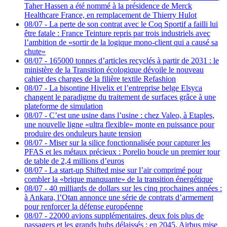
Taher Hassen a été nommé à la présidence de Merck
Healthcare France, en remplacement de Thierry Hulot
08/07
-
La perte de son contrat avec le Coq Sportif a failli lui
être fatale : France Teinture repris par trois industriels avec
l’ambition de «sortir de la logique mono-client qui a causé sa
chute»
08/07
-
165000 tonnes d’articles recyclés à partir de 2031 : le
ministère de la Transition écologique dévoile le nouveau
cahier des charges de la filière textile Refashion
08/07
-
La bisontine Hivelix et l’entreprise belge Elsyca
changent le paradigme du traitement de surfaces grâce à une
plateforme de simulation
08/07
-
C’est une usine dans l’usine : chez Valeo, à Etaples,
une nouvelle ligne «ultra flexible» monte en puissance pour
produire des onduleurs haute tension
08/07
-
Miser sur la silice fonctionnalisée pour capturer les
PFAS et les métaux précieux : Porelio boucle un premier tour
de table de 2,4 millions d’euros
08/07
-
La start-up Shifted mise sur l’air comprimé pour
combler la «brique manquante» de la transition énergétique
08/07
-
40 milliards de dollars sur les cinq prochaines années :
à Ankara, l’Otan annonce une série de contrats d’armement
pour renforcer la défense européenne
08/07
-
22000 avions supplémentaires, deux fois plus de
passagers et les grands hubs délaissés : en 2045, Airbus mise