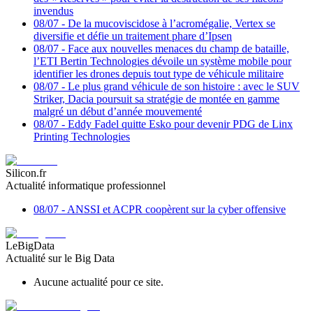
invendus
08/07
-
De la mucoviscidose à l’acromégalie, Vertex se
diversifie et défie un traitement phare d’Ipsen
08/07
-
Face aux nouvelles menaces du champ de bataille,
l’ETI Bertin Technologies dévoile un système mobile pour
identifier les drones depuis tout type de véhicule militaire
08/07
-
Le plus grand véhicule de son histoire : avec le SUV
Striker, Dacia poursuit sa stratégie de montée en gamme
malgré un début d’année mouvementé
08/07
-
Eddy Fadel quitte Esko pour devenir PDG de Linx
Printing Technologies
Silicon.fr
Actualité informatique professionnel
08/07
-
ANSSI et ACPR coopèrent sur la cyber offensive
LeBigData
Actualité sur le Big Data
Aucune actualité pour ce site.