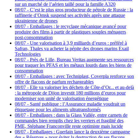
sur un marché de l’aérien taillé pour la famille A320
08/07
-
C’est le plus gros producteur de pétrole de Russie : la
raffinerie d’Omsk suspend ses activités après une attaque
ukrainienne de drones
08/07
-
Emballages : le recyclage mécanique avancé pour
produire des films à partir de plastiques souples ménagers
post-consommation
08/07
-
Une valorisation à 3,9 milliards d’euros : préféré à
Safran, Thales va acheter la pépite des drones marins Exail
Technologies
08/07
-
Près de Lille, Bureau Veritas augmente ses ressources
pour traquer les PFAS et les métaux lourds dans les biens de
consommation
08/07
-
Emballages : avec Techniplast, Coverpla renforce son
offre de flacons de parfum rechargeables
08/07
-
Elle va valoriser les déchets de Côte-d’Or... et au-delà
: la métropole de Dijon investit 180 millions d’euros pour
moderniser son unité de valorisation énergétique
08/07
-
Santé publique : l’Assurance maladie voudrait un
étiquetage pour les aliments ultratransformés
08/07
-
Emballages : dans la Glass Vallée, entre carnets de
commandes bien remplis chez les verriers et fragilité des
PME, Stéphane Franconville reste optimiste mais lucide
08/07
-
Emballages : Guerlain lance la deuxième campagne
des « Réserves » pour éviter la destruction de ses flacons