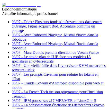
LeMondeInformatique
Actualité informatique professionnel
08/07
-
Telex : Plusieurs fonds s'intéressent aux datacenters
d'Orange, Figma acquiert Bud, Accenture confirme un
piratage
08/07
-
Avec Robostral Navigate, Mistral s'invite dans la
robotique
08/07
-
Avec Robostral Nvaigate, Mistral s'invite dans la
robotique
08/07
-
Marc Dollois prend la direction de Veeam France
08/07
-
Le timide plan de l'UE face aux modèles IA
spécialisés en cybersécurité
08/07
-
Une vieille faille dans l'hyperviseur KVM menace les
serveurs Linux
08/07
-
Les prompts Caveman pour réduire les tokens en
débat
08/07
-
Claude Cowork d'Anthropic disponible pour web et
mobile
08/07
-
La French Tech tue son programme pour l'inclusion
Tremplin
08/07
-
IBM pousse ses z17 ME2/MER et LinuxOne 5
08/07
-
La consommation électrique des datacenters s'envole