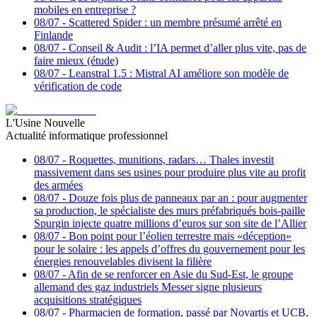
mobiles en entreprise ?
08/07
-
Scattered Spider : un membre présumé arrêté en
Finlande
08/07
-
Conseil & Audit : l’IA permet d’aller plus vite, pas de
faire mieux (étude)
08/07
-
Leanstral 1.5 : Mistral AI améliore son modèle de
vérification de code
L'Usine Nouvelle
Actualité informatique professionnel
08/07
-
Roquettes, munitions, radars… Thales investit
massivement dans ses usines pour produire plus vite au profit
des armées
08/07
-
Douze fois plus de panneaux par an : pour augmenter
sa production, le spécialiste des murs préfabriqués bois-paille
Spurgin injecte quatre millions d’euros sur son site de l’Allier
08/07
-
Bon point pour l’éolien terrestre mais «déception»
pour le solaire : les appels d’offres du gouvernement pour les
énergies renouvelables divisent la filière
08/07
-
Afin de se renforcer en Asie du Sud-Est, le groupe
allemand des gaz industriels Messer signe plusieurs
acquisitions stratégiques
08/07
-
Pharmacien de formation, passé par Novartis et UCB,