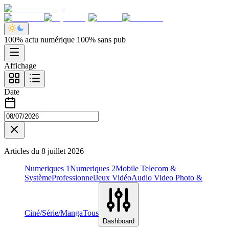
100% actu numérique 100% sans pub
Affichage
Date
Articles du
8 juillet 2026
Numeriques 1
Numeriques 2
Mobile Telecom &
Système
Professionnel
Jeux Vidéo
Audio Video Photo &
Ciné/Série/Manga
Tous
Dashboard