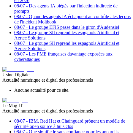
en 2026
08/07
-
Des agents IA piégés par l'injection indirecte de
prompts
08/07
-
Quand les agents IA échappent au contrôle : les leçons
de l'incident Moltbook
08/07
-
Le groupe EFIS passe dans le giron d'Audensiel
08/07
-
Le groupe SII reprend les espganols Airtificial et
Aertec Solutions
08/07
-
Le groupe SII reprend les espagnols Airtificial et
Aertec Solutions
08/07
-
Les PME françaises davantage exposées aux
cyberattaques
Usine Digitale
Actualité numérique et digital des professionnels
Aucune actualité pour ce site.
Le Mag IT
Actualité numérique et digital des professionnels
08/07
-
IBM, Red Hat et Chainguard prônent un modèle de
sécurité open source à huis clos
08/07
-
Que signifie le sans confiance pour les appareils