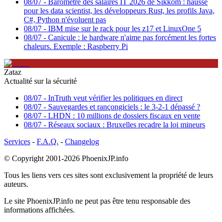
08/07
-
Baromètre des salaires IT 2026 de Sikkom : hausse
pour les data scientist, les développeurs Rust, les profils Java,
C#, Python n'évoluent pas
08/07
-
IBM mise sur le rack pour les z17 et LinuxOne 5
08/07
-
Canicule : le hardware n'aime pas forcément les fortes
chaleurs. Exemple : Raspberry Pi
Zataz
Actualité sur la sécurité
08/07
-
InTruth veut vérifier les politiques en direct
08/07
-
Sauvegardes et rançongiciels : le 3-2-1 dépassé ?
08/07
-
LHDN : 10 millions de dossiers fiscaux en vente
08/07
-
Réseaux sociaux : Bruxelles recadre la loi mineurs
Services
-
F.A.Q.
-
Changelog
© Copyright 2001-2026
PhoenixJP.info
Tous les liens vers ces sites sont exclusivement la propriété de leurs
auteurs.
Le site
PhoenixJP.info
ne peut pas être tenu responsable des
informations affichées.