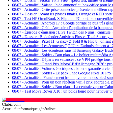
08/07
-
Dossier : Proton VPN Free : speed test, limites et meill
08/07
-
Actualité : Vaiana : bide annoncé au box-office pour le
08/07
-
Actualité : Cette prise connectée présente le meilleur rap
08/07
-
Dossier : Avant les phases finales, Orange et RED sorten
08/07
-
Test HP OmniBook X Flip : un PC portable convertible
08/07
-
Actualité : Android 17 : Google corrige ce bug très gêna
08/07
-
Actualité : Crédit Agricole : l'application de la banque a 
08/07
-
Épisode d'émission : Live Twitch des Nums : canicule, a
08/07
-
Dossier : Bitdefender Antivirus Plus vs Total Security : 
08/07
-
Actualité : Pixel 11, Galaxy Z Fold 8 & Flip 8 : on s
08/07
-
Actualité : Les écouteurs QC Ultra Earbuds chutent à 1
08/07
-
Actualité : Les écouteurs sans fil Samsung Galaxy Buds
08/07
-
Actualité : Soldes / Bon plan – Le boîtier multimédia 
08/07
-
Actualité : Départs en vacances : ce VPN protège tous l
08/07
-
Actualité : Grand Prix MotoGP d'Allemagne 2026 : pr
08/07
-
Actualité : Voitures électriques : batterie garantie à vie,
08/07
-
Actualité : Soldes - Le pack Fnac Google Pixel 10 Pro 
08/07
-
Actualité : "Franchement irritant, voire impossible à s
08/07
-
Actualité : Pour un bon répéteur wifi à prix abordable, pr
08/07
-
Actualité : Soldes / Bon plan – La centrale vapeur Cal
08/07
-
Test Mova Rover X10 : un poids lourd pour nettoyer tou
Clubic.com
Actualité informatique généraliste