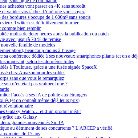
ateur, sans ligne de commande
éries achetées vont passer en 4K sans surcoût
 et valider vos tâches IA où que vous soyez
 des bordures s'occupe de 1 600m² sans soucis
n vieux Twitter est définitivement tournée
it compte bien remplir
oitée moins de deux heures après la publication du patch
 vie avec jusqu'à 70 % de remise
a nouvelle famille de modèles
remier abord, beaucoup moins à l’usage
sa conférence dédiée à ses nouveaux smartphones pliants (et on a déjà
us imposant, selon les dernières fuites
mblés à Toulouse, grâce à une fusée signée SpaceX
cassé chez Amazon pour les soldes
orps sans que vous le remarquiez
de son n’en était pas vraiment une ?
tards
miter l’accès à ses IA de pointe aux étrangers
ilés (et on connaît même déjà leurs prix)
t révolutionnaire
nes Galaxy Watch… et d’un produit inédit
as grâce aux Galaxy
e deux grandes nouveautés Siri IA
optique au détriment de ses concurrents ? L'ARCEP a vérifié
ts aux moins de 15 ans