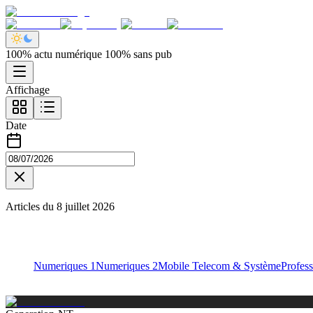
100% actu numérique 100% sans pub
Affichage
Date
Articles du
8 juillet 2026
Numeriques 1
Numeriques 2
Mobile Telecom & Système
Profess