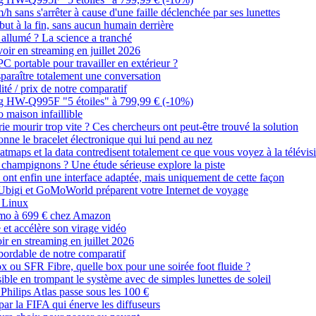
/h sans s'arrêter à cause d'une faille déclenchée par ses lunettes
ut à la fin, sans aucun humain derrière
d allumé ? La science a tranché
 voir en streaming en juillet 2026
C portable pour travailler en extérieur ?
paraître totalement une conversation
lité / prix de notre comparatif
ung HW-Q995F "5 étoiles" à 799,99 € (-10%)
maison infaillible
erie mourir trop vite ? Ces chercheurs ont peut-être trouvé la solution
ne le bracelet électronique qui lui pend au nez
maps et la data contredisent totalement ce que vous voyez à la télévis
s champignons ? Une étude sérieuse explore la piste
ont enfin une interface adaptée, mais uniquement de cette façon
: Ubigi et GoMoWorld préparent votre Internet de voyage
s Linux
omo à 699 € chez Amazon
 et accélère son virage vidéo
oir en streaming en juillet 2026
 abordable de notre comparatif
 ou SFR Fibre, quelle box pour une soirée foot fluide ?
ssible en trompant le système avec de simples lunettes de soleil
 Philips Atlas passe sous les 100 €
ar la FIFA qui énerve les diffuseurs