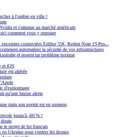
cher à l'ombre en ville !
gate
Nvidia et s'attaque au marché américain
 voici comment vous y opposer
 enceintes connectées Edifier 55€, Redmi Note 15 Pro...
comment automatiser la sécurité de vos infrastructures
Australie et posent un problème toxique
e et iOS
ure est altérée
enfant
d'Apple
ic d'espionnage
t qu'une fausse alerte
ique mais son avenir est en suspens
envole jusqu'à -60 % !
e doute
le projet de loi français
k en Ukraine pour contrer les drones