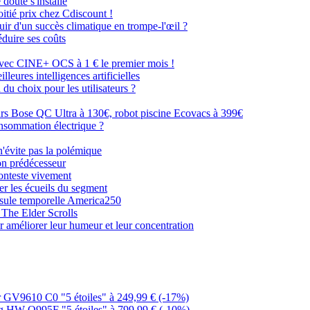
doute s'installe
tié prix chez Cdiscount !
ouir d'un succès climatique en trompe-l'œil ?
éduire ses coûts
avec CINE+ OCS à 1 € le premier mois !
eures intelligences artificielles
du choix pour les utilisateurs ?
urs Bose QC Ultra à 130€, robot piscine Ecovacs à 399€
nsommation électrique ?
'évite pas la polémique
on prédécesseur
 conteste vivement
er les écueils du segment
apsule temporelle America250
 The Elder Scrolls
r améliorer leur humeur et leur concentration
or GV9610 C0 "5 étoiles" à 249,99 € (-17%)
ung HW-Q995F "5 étoiles" à 799,99 € (-10%)