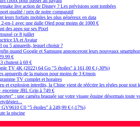
eurs choix pour passer au payant
 remake live action de Disney ? Les prévisions sont tombées
port qualité / prix de notre comparatif
t leurs forfaits mobiles les plus généreux en data
 2-en-1 avec une dalle Oled pour moins de 1000 €
nt des apps sur ses Pixel
toussé ce 8 juillet
ctrice IA et Avatar
3 ou 5 appareils, lequel choisir ?
ait enfin quand Google et Samsung annonceront leurs nouveaux smartpho
29.99 €
3 chutent à 69 €
Apple TV 4K (2022) 64 Go "5 étoiles" à 161,00 € (-30%)
es appareils de la maison pour moins de 3 €/mois
ogramme TV complet et horaires
 feu et explosion interdits, la Chine vient de réécrire les règles pour tout
+ enceinte JBL Grip à 749 €
upporter" : une caméra braquée sur votre visage équipe désormais toute 
ivilégiez...
or GV9610 C0 "5 étoiles" à 249,99 € (-17%)
te la piscine