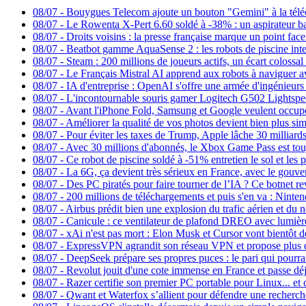
08/07
-
Bouygues Telecom ajoute un bouton "Gemini" à la téléco
08/07
-
Le Rowenta X-Pert 6.60 soldé à -38% : un aspirateur ba
08/07
-
Droits voisins : la presse française marque un point fac
08/07
-
Beatbot gamme AquaSense 2 : les robots de piscine intell
08/07
-
Steam : 200 millions de joueurs actifs, un écart colossa
08/07
-
Le Français Mistral AI apprend aux robots à naviguer 
08/07
-
IA d'entreprise : OpenAI s'offre une armée d'ingénieur
08/07
-
L'incontournable souris gamer Logitech G502 Lightspee
08/07
-
Avant l'iPhone Fold, Samsung et Google veulent occupe
08/07
-
Améliorer la qualité de vos photos devient bien plus sim
08/07
-
Pour éviter les taxes de Trump, Apple lâche 30 milliar
08/07
-
Avec 30 millions d'abonnés, le Xbox Game Pass est toujo
08/07
-
Ce robot de piscine soldé à -51% entretien le sol et les p
08/07
-
La 6G, ça devient très sérieux en France, avec le gouve
08/07
-
Des PC piratés pour faire tourner de l’IA ? Ce botnet 
08/07
-
200 millions de téléchargements et puis s'en va : Ninten
08/07
-
Airbus prédit bien une explosion du trafic aérien et du 
08/07
-
Canicule : ce ventilateur de plafond DREO avec lumièr
08/07
-
xAi n'est pas mort : Elon Musk et Cursor vont bientôt
08/07
-
ExpressVPN agrandit son réseau VPN et propose plus d
08/07
-
DeepSeek prépare ses propres puces : le pari qui pourra
08/07
-
Revolut jouit d'une cote immense en France et passe déjà
08/07
-
Razer certifie son premier PC portable pour Linux... et
08/07
-
Qwant et Waterfox s’allient pour défendre une recherc