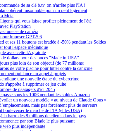
mmande de sa clé b.tv, on n'arrête plus l'IA !
lai cohérent raisonnable pour un petit logement
e à Meta
igents qui vous laisse profiter pleinement de l'été
l avec PlayStation
avec une seule caméra
s pour imposer GPT-5.6
d et ses 11 boutons est bradée à -50% pendant les Soldes
r tout l'espace médiatique
ple avec cette IA gratuite
ds de dollars pour des puces "Made in USA"
urs plus loin de son objectif (de 77 millions)
arois de votre piscine pour lutter contre la canicule
rnement qui lance un appel à projets
revendique une nouvelle étape du cybercrime
do s'apprête à supprimer ce jeu culte
nombre de passagers d'ici 2045
e passe sous les 100€ pendant les soldes Amazon
 dévoiler un nouveau modèle « au niveau de Claude Opus »
’emplacements, mais pas forcément plus de serveurs
it bouleverser le marché de l’IA (et les USA)
 la barre des 8 millions de clients dans le pays
 commence par son Blade le plus puissant
he web plus indépendante