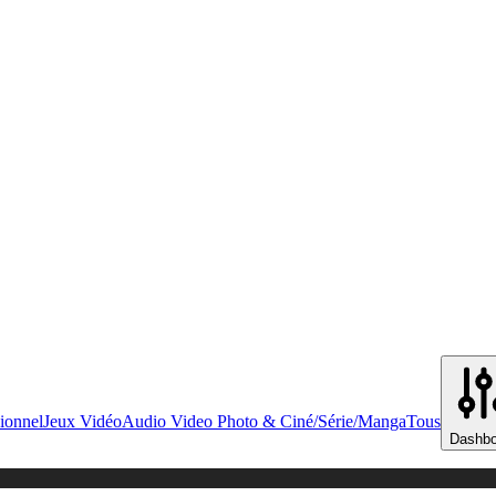
ionnel
Jeux Vidéo
Audio Video Photo & Ciné/Série/Manga
Tous
Dashbo