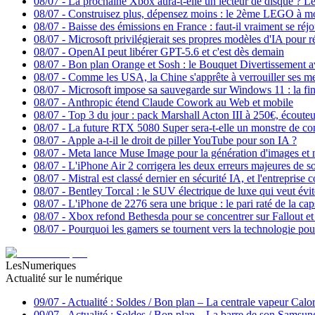
08/07
-
La prochaine Xbox aura-t-elle un lecteur de disque ? Le 
08/07
-
Construisez plus, dépensez moins : le 2ème LEGO à moi
08/07
-
Baisse des émissions en France : faut-il vraiment se réj
08/07
-
Microsoft privilégierait ses propres modèles d'IA pour r
08/07
-
OpenAI peut libérer GPT-5.6 et c'est dès demain
08/07
-
Bon plan Orange et Sosh : le Bouquet Divertissement 
08/07
-
Comme les USA, la Chine s'apprête à verrouiller ses meill
08/07
-
Microsoft impose sa sauvegarde sur Windows 11 : la fin 
08/07
-
Anthropic étend Claude Cowork au Web et mobile
08/07
-
Top 3 du jour : pack Marshall Acton III à 250€, écoute
08/07
-
La future RTX 5080 Super sera-t-elle un monstre de co
08/07
-
Apple a-t-il le droit de piller YouTube pour son IA ?
08/07
-
Meta lance Muse Image pour la génération d'images et n
08/07
-
L'iPhone Air 2 corrigera les deux erreurs majeures de s
08/07
-
Mistral est classé dernier en sécurité IA, et l'entreprise
08/07
-
Bentley Torcal : le SUV électrique de luxe qui veut évit
08/07
-
L'iPhone de 2276 sera une brique : le pari raté de la c
08/07
-
Xbox refond Bethesda pour se concentrer sur Fallout et
08/07
-
Pourquoi les gamers se tournent vers la technologie pou
LesNumeriques
Actualité sur le numérique
09/07
-
Actualité : Soldes / Bon plan – La centrale vapeur Cal
09/07
-
Actualité : Soldes / Bon plan – La barre de son Sams