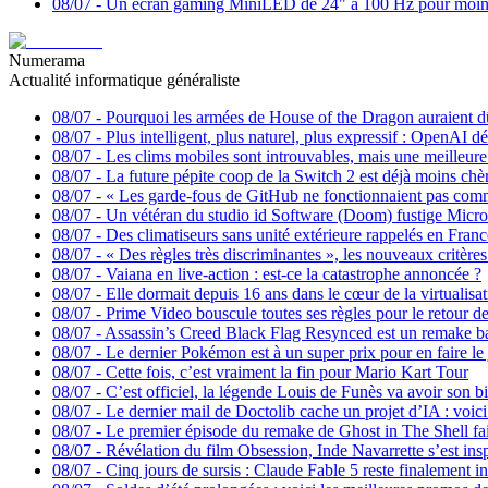
08/07
-
Un écran gaming MiniLED de 24" à 100 Hz pour moins 1
Numerama
Actualité informatique généraliste
08/07
-
Pourquoi les armées de House of the Dragon auraient d
08/07
-
Plus intelligent, plus naturel, plus expressif : Open
08/07
-
Les clims mobiles sont introuvables, mais une meilleure s
08/07
-
La future pépite coop de la Switch 2 est déjà moins c
08/07
-
« Les garde-fous de GitHub ne fonctionnaient pas comme 
08/07
-
Un vétéran du studio id Software (Doom) fustige Micro
08/07
-
Des climatiseurs sans unité extérieure rappelés en Fran
08/07
-
« Des règles très discriminantes », les nouveaux critère
08/07
-
Vaiana en live-action : est-ce la catastrophe annoncée ?
08/07
-
Elle dormait depuis 16 ans dans le cœur de la virtualisat
08/07
-
Prime Video bouscule toutes ses règles pour le retour d
08/07
-
Assassin’s Creed Black Flag Resynced est un remake b
08/07
-
Le dernier Pokémon est à un super prix pour en faire le 
08/07
-
Cette fois, c’est vraiment la fin pour Mario Kart Tour
08/07
-
C’est officiel, la légende Louis de Funès va avoir son b
08/07
-
Le dernier mail de Doctolib cache un projet d’IA : voi
08/07
-
Le premier épisode du remake de Ghost in The Shell fait
08/07
-
Révélation du film Obsession, Inde Navarrette s’est i
08/07
-
Cinq jours de sursis : Claude Fable 5 reste finalement i