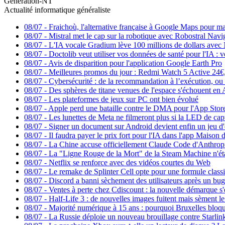
Generation-NT
Actualité informatique généraliste
08/07
-
Fraichoù, l'alternative française à Google Maps pour mar
08/07
-
Mistral met le cap sur la robotique avec Robostral Navi
08/07
-
L'IA vocale Gradium lève 100 millions de dollars avec 
08/07
-
Doctolib veut utiliser vos données de santé pour l'IA :
08/07
-
Avis de disparition pour l'application Google Earth Pro
08/07
-
Meilleures promos du jour : Redmi Watch 5 Active 24€,
08/07
-
Cybersécurité : de la recommandation à l’exécution, ou 
08/07
-
Des sphères de titane venues de l'espace s'échouent en 
08/07
-
Les plateformes de jeux sur PC ont bien évolué
08/07
-
Apple perd une bataille contre le DMA pour l'App Stor
08/07
-
Les lunettes de Meta ne filmeront plus si la LED de capt
08/07
-
Signer un document sur Android devient enfin un jeu d'
08/07
-
Il faudra payer le prix fort pour l'IA dans l'app Maison 
08/07
-
La Chine accuse officiellement Claude Code d'Anthrop
08/07
-
La "Ligne Rouge de la Mort" de la Steam Machine n'étai
08/07
-
Netflix se renforce avec des vidéos courtes du Web
08/07
-
Le remake de Splinter Cell opte pour une formule class
08/07
-
Discord a banni sèchement des utilisateurs après un bug
08/07
-
Ventes à perte chez Cdiscount : la nouvelle démarque s'
08/07
-
Half-Life 3 : de nouvelles images fuitent mais sèment l
08/07
-
Majorité numérique à 15 ans : pourquoi Bruxelles bloque 
08/07
-
La Russie déploie un nouveau brouillage contre Starlin