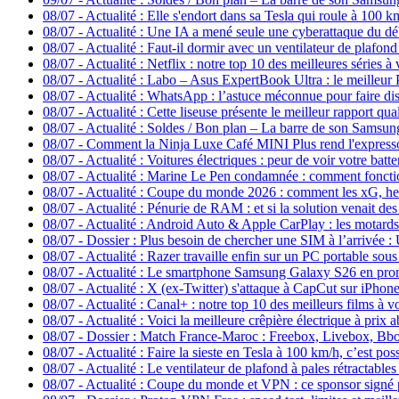
08/07
-
Actualité : Elle s'endort dans sa Tesla qui roule à 100 km
08/07
-
Actualité : Une IA a mené seule une cyberattaque du déb
08/07
-
Actualité : Faut-il dormir avec un ventilateur de plafon
08/07
-
Actualité : Netflix : notre top 10 des meilleures séries à
08/07
-
Actualité : Labo – Asus ExpertBook Ultra : le meilleur P
08/07
-
Actualité : WhatsApp : l’astuce méconnue pour faire dis
08/07
-
Actualité : Cette liseuse présente le meilleur rapport qua
08/07
-
Actualité : Soldes / Bon plan – La barre de son Sams
08/07
-
Comment la Ninja Luxe Café MINI Plus rend l'expresso 
08/07
-
Actualité : Voitures électriques : peur de voir votre batt
08/07
-
Actualité : Marine Le Pen condamnée : comment fonction
08/07
-
Actualité : Coupe du monde 2026 : comment les xG, heat
08/07
-
Actualité : Pénurie de RAM : et si la solution venait de
08/07
-
Actualité : Android Auto & Apple CarPlay : les motards 
08/07
-
Dossier : Plus besoin de chercher une SIM à l’arrivée 
08/07
-
Actualité : Razer travaille enfin sur un PC portable sou
08/07
-
Actualité : Le smartphone Samsung Galaxy S26 en pr
08/07
-
Actualité : X (ex-Twitter) s'attaque à CapCut sur iPhone
08/07
-
Actualité : Canal+ : notre top 10 des meilleurs films à v
08/07
-
Actualité : Voici la meilleure crêpière électrique à prix
08/07
-
Dossier : Match France-Maroc : Freebox, Livebox, Bbox
08/07
-
Actualité : Faire la sieste en Tesla à 100 km/h, c’est po
08/07
-
Actualité : Le ventilateur de plafond à pales rétractables
08/07
-
Actualité : Coupe du monde et VPN : ce sponsor signé p