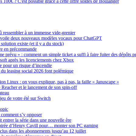
00€ ? C'est possible grâce à cette offre soldes de Boulanger
û ressembler à un immense vide-grenier
AI dévoile deux nouveaux modèles vocaux pour ChatGPT
olution existe (et il y a du stock)
hère en précommande
prévu » : comment un simple ticket a suffi à faire fuiter des dépôts p
soft après les licenciements chez Xbox
ce pour un risque d’incendie
s du leasing social 2026 font polémique
ion Linux : on vous explique, pas à pas, la faille « Januscape »
e Reacher et le lancement de son spin-off
ateau
jeu de votre été sur Switch
iopic
ci comment s’y opposer
 entrer la série dans une nouvelle ère
nspirée d’Henry Cavill pour… monter son PC gaming
nclus dans les abonnements jusqu’au 12 juillet