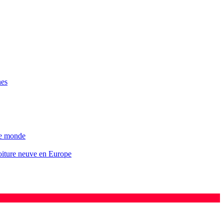
nes
 le monde
voiture neuve en Europe