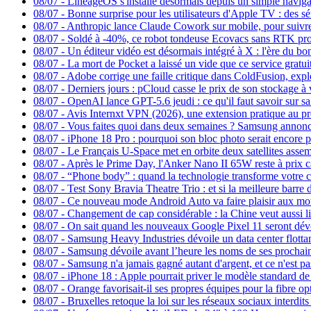
08/07
-
LineageOS s'installe désormais depuis un simple navig
08/07
-
Bonne surprise pour les utilisateurs d'Apple TV : des s
08/07
-
Anthropic lance Claude Cowork sur mobile, pour suivre
08/07
-
Soldé à -40%, ce robot tondeuse Ecovacs sans RTK pro
08/07
-
Un éditeur vidéo est désormais intégré à X : l'ère du bo
08/07
-
La mort de Pocket a laissé un vide que ce service gratu
08/07
-
Adobe corrige une faille critique dans ColdFusion, expl
08/07
-
Derniers jours : pCloud casse le prix de son stockage à
08/07
-
OpenAI lance GPT-5.6 jeudi : ce qu'il faut savoir sur s
08/07
-
Avis Internxt VPN (2026), une extension pratique au p
08/07
-
Vous faites quoi dans deux semaines ? Samsung annonce 
08/07
-
iPhone 18 Pro : pourquoi son bloc photo serait encore pl
08/07
-
Le Français U-Space met en orbite deux satellites asse
08/07
-
Après le Prime Day, l'Anker Nano II 65W reste à prix 
08/07
-
“Phone body” : quand la technologie transforme votre c
08/07
-
Test Sony Bravia Theatre Trio : et si la meilleure barre 
08/07
-
Ce nouveau mode Android Auto va faire plaisir aux mo
08/07
-
Changement de cap considérable : la Chine veut aussi li
08/07
-
On sait quand les nouveaux Google Pixel 11 seront dévo
08/07
-
Samsung Heavy Industries dévoile un data center flottan
08/07
-
Samsung dévoile avant l’heure les noms de ses prochai
08/07
-
Samsung n'a jamais gagné autant d'argent, et ce n'est p
08/07
-
iPhone 18 : Apple pourrait priver le modèle standard d
08/07
-
Orange favorisait-il ses propres équipes pour la fibre 
08/07
-
Bruxelles retoque la loi sur les réseaux sociaux interdi