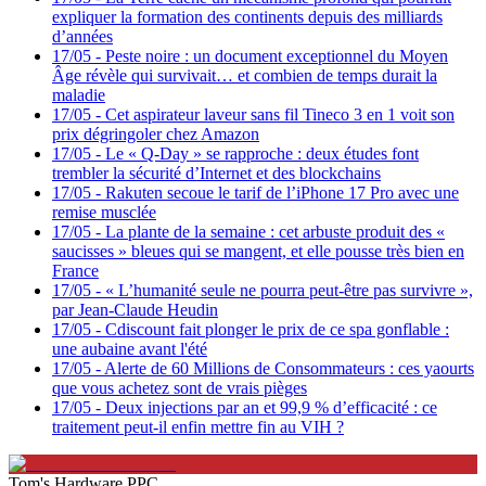
expliquer la formation des continents depuis des milliards
d’années
17/05
-
Peste noire : un document exceptionnel du Moyen
Âge révèle qui survivait… et combien de temps durait la
maladie
17/05
-
Cet aspirateur laveur sans fil Tineco 3 en 1 voit son
prix dégringoler chez Amazon
17/05
-
Le « Q-Day » se rapproche : deux études font
trembler la sécurité d’Internet et des blockchains
17/05
-
Rakuten secoue le tarif de l’iPhone 17 Pro avec une
remise musclée
17/05
-
La plante de la semaine : cet arbuste produit des «
saucisses » bleues qui se mangent, et elle pousse très bien en
France
17/05
-
« L’humanité seule ne pourra peut-être pas survivre »,
par Jean-Claude Heudin
17/05
-
Cdiscount fait plonger le prix de ce spa gonflable :
une aubaine avant l'été
17/05
-
Alerte de 60 Millions de Consommateurs : ces yaourts
que vous achetez sont de vrais pièges
17/05
-
Deux injections par an et 99,9 % d’efficacité : ce
traitement peut-il enfin mettre fin au VIH ?
Tom's Hardware PPC