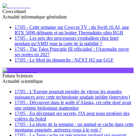
Cowcotland
Actualité informatique généraliste
17/05
-
Cette semaine sur Cowcot TV : du Swift 16 AI, une
RTX 5090 délirante et un boitier Thermaltake ultra RGB
17/05
-
Les prix des processeurs s'emballent chez Intel
pendant qu'AMD joue la carte de la stabilité ?
17/05
-
The Talos Principle III officialisé : l'Anomalie ouvre
ses portes en 2027
17/05
-
Le Mod du dimanche : NZXT H2 par GGF
Futura Sciences
Actualité scientifique
17/05
-
L’Europe pourrait prendre de vitesse les grandes
puissances avec cette technologie spatiale inédite (interview)
17/05
-
Découvert dans le golfe d’Alaska, cet orbe doré avait
une origine biologique inattendue
17/05
-
En décriptant ses secrets, l'IA peut nous protéger des
colères du Soleil
17/05
-
La photo de la semaine : un animal se cache dans cette
montagne enneigée, arriverez-vous à le voir ?
17/05
-
La Terre cache un mécanisme profond qui pourrait