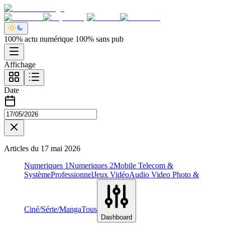
100% actu numérique 100% sans pub
Affichage
Date
Articles du
17 mai 2026
Numeriques 1
Numeriques 2
Mobile Telecom &
Système
Professionnel
Jeux Vidéo
Audio Video Photo &
Ciné/Série/Manga
Tous
Dashboard