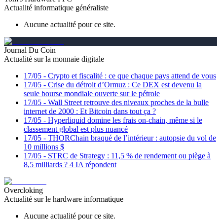
Actualité informatique généraliste
Aucune actualité pour ce site.
Journal Du Coin
Actualité sur la monnaie digitale
17/05
-
Crypto et fiscalité : ce que chaque pays attend de vous
17/05
-
Crise du détroit d’Ormuz : Ce DEX est devenu la
seule bourse mondiale ouverte sur le pétrole
17/05
-
Wall Street retrouve des niveaux proches de la bulle
internet de 2000 : Et Bitcoin dans tout ça ?
17/05
-
Hyperliquid domine les frais on-chain, même si le
classement global est plus nuancé
17/05
-
THORChain braqué de l’intérieur : autopsie du vol de
10 millions $
17/05
-
STRC de Strategy : 11,5 % de rendement ou piège à
8,5 milliards ? 4 IA répondent
Overcloking
Actualité sur le hardware informatique
Aucune actualité pour ce site.