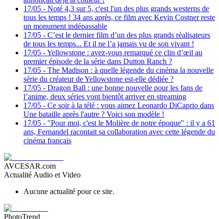
17/05
-
Noté 4,3 sur 5, c'est l'un des plus grands westerns de
tous les temps ! 34 ans après, ce film avec Kevin Costner reste
un monument indépassable
17/05
-
C’est le dernier film d’un des plus grands réalisateurs
de tous les temps... Et il ne l’a jamais vu de son vivant !
17/05
-
Yellowstone : avez-vous remarqué ce clin d’œil au
premier épisode de la série dans Dutton Ranch ?
17/05
-
The Madison : à quelle légende du cinéma la nouvelle
série du créateur de Yellowstone est-elle dédiée ?
17/05
-
Dragon Ball : une bonne nouvelle pour les fans de
l’anime, deux séries vont bientôt arriver en streaming
17/05
-
Ce soir à la télé : vous aimez Leonardo DiCaprio dans
Une bataille après l'autre ? Voici son modèle !
17/05
-
"Pour moi, c'est le Molière de notre époque" : il y a 61
ans, Fernandel racontait sa collaboration avec cette légende du
cinéma français
AVCESAR.com
Actualité Audio et Video
Aucune actualité pour ce site.
PhotoTrend