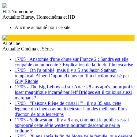
HD-Numerique
Actualité Bluray, Homecinéma et HD
Aucune actualité pour ce site.
AlloCine
Actualité Cinéma et Séries
17/05
-
Anatomie d'une chute sur France 2 : Sandra est-elle
coupable ou innocente ? Explication de la fin du film oscarisé
17/05
-
On l'a oublié, mais il y a 5 ans Jason Statham
remplaçait Albert Dupontel dans un film d'action réalisé par
Guy Ritchie
17/05
-
The Big Lebowski sur Arte : 28 ans après, pourquoi le
loser magnifique incarné par Jeff Bridges est-il toujours aussi
marquant ?
17/05
-
“Faisons Piège de cristal !’” : il y a 35 ans, cette
légende du cinéma avouait détester l'un des meilleurs films
d'action de tous les temps
17/05
-
Yellowstone : il y a 8 ans, comment le public s'est-il
approprié cette série western pourtant descendue par la
critique ?
17/05
-
28 ans après la fin de Notre belle famille, que devient