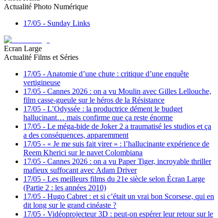
Actualité Photo Numérique
17/05
-
Sunday Links
Ecran Large
Actualité Films et Séries
17/05
-
Anatomie d’une chute : critique d’une enquête
vertigineuse
17/05
-
Cannes 2026 : on a vu Moulin avec Gilles Lellouche,
film casse-gueule sur le héros de la Résistance
17/05
-
L’Odyssée : la productrice dément le budget
hallucinant… mais confirme que ça reste énorme
17/05
-
Le méga-bide de Joker 2 a traumatisé les studios et ça
a des conséquences, apparemment
17/05
-
« Je me suis fait virer » : l’hallucinante expérience de
Reem Kherici sur le navet Colombiana
17/05
-
Cannes 2026 : on a vu Paper Tiger, incroyable thriller
mafieux suffocant avec Adam Driver
17/05
-
Les meilleurs films du 21e siècle selon Écran Large
(Partie 2 : les années 2010)
17/05
-
Hugo Cabret : et si c’était un vrai bon Scorsese, qui en
dit long sur le grand cinéaste ?
17/05
-
Vidéoprojecteur 3D : peut-on espérer leur retour sur le