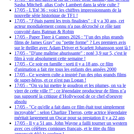
Sasha Mitchell, alias Cody Lambert dans la série culte ?
17/05
-
L'Eté 36 : voici les chiffres impressionnants de la
nouvelle série historique de TF1 !
17/05
-
"J’étais parmi les trois finalistes" : il y a 30 ans, cet
acteur mondialement connu n'a pas décroché ce rôle tant
convoité dans Batman & Robin
17/05
-
Paper Tiger à Cannes 2026 : "l’un des plus grands
films de James Gray" ou "petite forme" ? Les premiers avis
sur le thriller avec Adam Driver et Scarlett Johansson sont là !
17/05
-
"D'une maîtrise ahurissante" : noté 3,9 sur 5, c'est le
film à voir absolument cette semaine !
17/05
-
Ce soir en famille : sorti il y a 18 ans, ce film
d'animation a fait rire tous les enfants des années 2000
17/05
-
Ce western culte a inspiré l'un des plus grands films
de super-héros, et ce n'est pas Logan !
17/05
-
“On va lui mettre le goudron et les plumes, on va le
virer de cette ville !” : ce légendaire producteur de films n’a
pas supporté la critique d’Hollywood de ce chef-d'oeuvre
absolu
17/05
-
"Ce qu'elle a fait dans ce film était tout simplement
incroyable" : selon Charlize Theron, cette actrice légendaire
méritait largement un Oscar pour sa prestation il y a 22 ans
17/05
-
Il y a 51 ans, John Wayne a failli tourner un western
avec ces célèbres comiques français, et le titre du film
annonçait déjà la couleur !