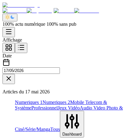
100% actu numérique 100% sans pub
Affichage
Date
Articles du
17 mai 2026
Numeriques 1
Numeriques 2
Mobile Telecom &
Système
Professionnel
Jeux Vidéo
Audio Video Photo &
Ciné/Série/Manga
Tous
Dashboard