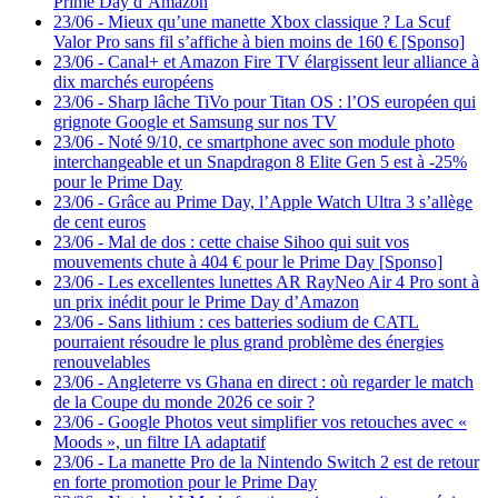
Prime Day d’Amazon
23/06
-
Mieux qu’une manette Xbox classique ? La Scuf
Valor Pro sans fil s’affiche à bien moins de 160 € [Sponso]
23/06
-
Canal+ et Amazon Fire TV élargissent leur alliance à
dix marchés européens
23/06
-
Sharp lâche TiVo pour Titan OS : l’OS européen qui
grignote Google et Samsung sur nos TV
23/06
-
Noté 9/10, ce smartphone avec son module photo
interchangeable et un Snapdragon 8 Elite Gen 5 est à -25%
pour le Prime Day
23/06
-
Grâce au Prime Day, l’Apple Watch Ultra 3 s’allège
de cent euros
23/06
-
Mal de dos : cette chaise Sihoo qui suit vos
mouvements chute à 404 € pour le Prime Day [Sponso]
23/06
-
Les excellentes lunettes AR RayNeo Air 4 Pro sont à
un prix inédit pour le Prime Day d’Amazon
23/06
-
Sans lithium : ces batteries sodium de CATL
pourraient résoudre le plus grand problème des énergies
renouvelables
23/06
-
Angleterre vs Ghana en direct : où regarder le match
de la Coupe du monde 2026 ce soir ?
23/06
-
Google Photos veut simplifier vos retouches avec «
Moods », un filtre IA adaptatif
23/06
-
La manette Pro de la Nintendo Switch 2 est de retour
en forte promotion pour le Prime Day