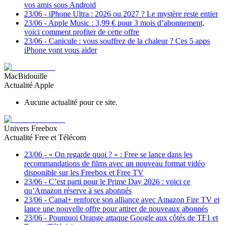
vos amis sous Android
23/06
-
iPhone Ultra : 2026 ou 2027 ? Le mystère reste entier
23/06
-
Apple Music : 3,99 € pour 3 mois d’abonnement,
voici comment profiter de cette offre
23/06
-
Canicule : vous souffrez de la chaleur ? Ces 5 apps
iPhone vont vous aider
MacBidouille
Actualité Apple
Aucune actualité pour ce site.
Univers Freebox
Actualité Free et Télécom
23/06
-
« On regarde quoi ? » : Free se lance dans les
recommandations de films avec un nouveau format vidéo
disponible sur les Freebox et Free TV
23/06
-
C’est parti pour le Prime Day 2026 : voici ce
qu’Amazon réserve à ses abonnés
23/06
-
Canal+ renforce son alliance avec Amazon Fire TV et
lance une nouvelle offre pour attirer de nouveaux abonnés
23/06
-
Pourquoi Orange attaque Google aux côtés de TF1 et