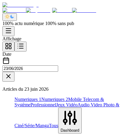
100% actu numérique 100% sans pub
Affichage
Date
Articles du
23 juin 2026
Numeriques 1
Numeriques 2
Mobile Telecom &
Système
Professionnel
Jeux Vidéo
Audio Video Photo &
Ciné/Série/Manga
Tous
Dashboard