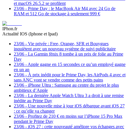
et macOS 26.5.2 se profilent
23/06
-
Prime Day : le MacBook Air M4 avec 24 Go de
RAM et 512 Go de stockage à seulement 999 €
IPhon.fr
Actualité IOS (Iphone et Ipad)
23/06
-
Vie privée : Free, Orange, SFR et Bouygues
inquiètent avec un nouveau système de suivi publicitaire
23/06
-
La Garmin fēnix 8 tombe à un prix de folie au Prime
Day
23/06
-
Apple gagne en 15 secondes ce qu’un employé gagne
en un an
23/06
-
À prix inédit pour le Prime Day, les AirPods 4 avec et
sans ANC vont se vendre comme des petits pains
23/06
-
iPhone Ultra : Samsung au centre du projet le plus
ambitieux d’Apple
23/06
-
La dernière Apple Watch Ultra 3 a droit à une remise
inédite au Prime Day
23/06
-
Une nouvelle mise à jour iOS débarque avant iOS 27
: ce qu’elle va changer
23/06
-
Profitez de 210 € en moins sur l’iPhone 15 Pro Max
pendant le Prime Day
23/06
-
iOS 27 : cette nouveauté améliore vos échanges avec