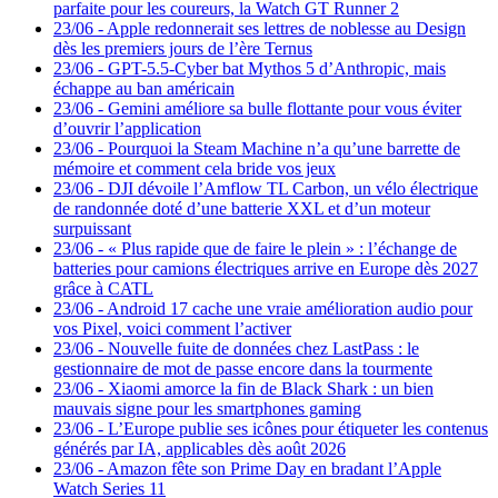
parfaite pour les coureurs, la Watch GT Runner 2
23/06
-
Apple redonnerait ses lettres de noblesse au Design
dès les premiers jours de l’ère Ternus
23/06
-
GPT-5.5-Cyber bat Mythos 5 d’Anthropic, mais
échappe au ban américain
23/06
-
Gemini améliore sa bulle flottante pour vous éviter
d’ouvrir l’application
23/06
-
Pourquoi la Steam Machine n’a qu’une barrette de
mémoire et comment cela bride vos jeux
23/06
-
DJI dévoile l’Amflow TL Carbon, un vélo électrique
de randonnée doté d’une batterie XXL et d’un moteur
surpuissant
23/06
-
« Plus rapide que de faire le plein » : l’échange de
batteries pour camions électriques arrive en Europe dès 2027
grâce à CATL
23/06
-
Android 17 cache une vraie amélioration audio pour
vos Pixel, voici comment l’activer
23/06
-
Nouvelle fuite de données chez LastPass : le
gestionnaire de mot de passe encore dans la tourmente
23/06
-
Xiaomi amorce la fin de Black Shark : un bien
mauvais signe pour les smartphones gaming
23/06
-
L’Europe publie ses icônes pour étiqueter les contenus
générés par IA, applicables dès août 2026
23/06
-
Amazon fête son Prime Day en bradant l’Apple
Watch Series 11