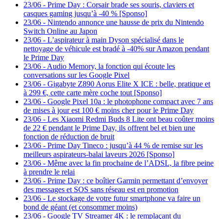
23/06
-
Prime Day : Corsair brade ses souris, claviers et
casques gaming jusqu’à -40 % [Sponso]
23/06
-
Nintendo annonce une hausse de prix du Nintendo
Switch Online au Japon
23/06
-
L’aspirateur à main Dyson spécialisé dans le
nettoyage de véhicule est bradé à -40% sur Amazon pendant
le Prime Day
23/06
-
Audio Memory, la fonction qui écoute les
conversations sur les Google Pixel
23/06
-
Gigabyte Z890 Aorus Elite X ICE : belle, pratique et
à 299 €, cette carte mère coche tout [Sponso]
23/06
-
Google Pixel 10a : le photophone compact avec 7 ans
de mises à jour est 100 € moins cher pour le Prime Day
23/06
-
Les Xiaomi Redmi Buds 8 Lite ont beau coûter moins
de 22 € pendant le Prime Day, ils offrent bel et bien une
fonction de réduction de bruit
23/06
-
Prime Day Tineco : jusqu’à 44 % de remise sur les
meilleurs aspirateurs-balai laveurs 2026 [Sponso]
23/06
-
Même avec la fin prochaine de l’ADSL, la fibre peine
à prendre le relai
23/06
-
Prime Day : ce boîtier Garmin permettant d’envoyer
des messages et SOS sans réseau est en promotion
23/06
-
Le stockage de votre futur smartphone va faire un
bond de géant (et consommer moins)
23/06
-
Google TV Streamer 4K : le remplaçant du