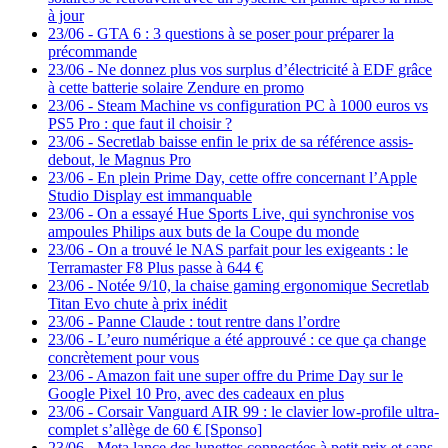
à jour
23/06
-
GTA 6 : 3 questions à se poser pour préparer la
précommande
23/06
-
Ne donnez plus vos surplus d’électricité à EDF grâce
à cette batterie solaire Zendure en promo
23/06
-
Steam Machine vs configuration PC à 1000 euros vs
PS5 Pro : que faut il choisir ?
23/06
-
Secretlab baisse enfin le prix de sa référence assis-
debout, le Magnus Pro
23/06
-
En plein Prime Day, cette offre concernant l’Apple
Studio Display est immanquable
23/06
-
On a essayé Hue Sports Live, qui synchronise vos
ampoules Philips aux buts de la Coupe du monde
23/06
-
On a trouvé le NAS parfait pour les exigeants : le
Terramaster F8 Plus passe à 644 €
23/06
-
Notée 9/10, la chaise gaming ergonomique Secretlab
Titan Evo chute à prix inédit
23/06
-
Panne Claude : tout rentre dans l’ordre
23/06
-
L’euro numérique a été approuvé : ce que ça change
concrètement pour vous
23/06
-
Amazon fait une super offre du Prime Day sur le
Google Pixel 10 Pro, avec des cadeaux en plus
23/06
-
Corsair Vanguard AIR 99 : le clavier low-profile ultra-
complet s’allège de 60 € [Sponso]
23/06
-
Meta lance des lunettes connectées à petit prix et sans