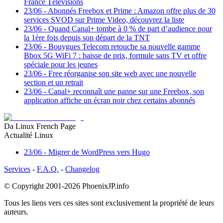
France Télévisions
23/06
-
Abonnés Freebox et Prime : Amazon offre plus de 30
services SVOD sur Prime Video, découvrez la liste
23/06
-
Quand Canal+ tombe à 0 % de part d’audience pour
la 1ère fois depuis son départ de la TNT
23/06
-
Bouygues Telecom retouche sa nouvelle gamme
Bbox 5G WiFi 7 : baisse de prix, formule sans TV et offre
spéciale pour les jeunes
23/06
-
Free réorganise son site web avec une nouvelle
section et un retrait
23/06
-
Canal+ reconnaît une panne sur une Freebox, son
application affiche un écran noir chez certains abonnés
Da Linux French Page
Actualité Linux
23/06
-
Migrer de WordPress vers Hugo
Services
-
F.A.Q.
-
Changelog
© Copyright 2001-2026
PhoenixJP.info
Tous les liens vers ces sites sont exclusivement la propriété de leurs
auteurs.