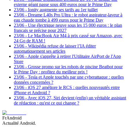
externe géant passe sous 400 euros pour le Prime Day
23/06
-
Ionity augmente ses tarifs au 1er juillet
23/06
-
Dreame L40s Pro Ultra : le robot aspirateur-laveur à
eau chaude tombe à 499 euros pour le Prime Day
23/06
-
Une électrique neuve sous les 15 000 euros : le plan
français se précise pour 2027
23/06
-
Le MacBook Air M4 à prix cassé sur Amazon, avec
24 Go de RAM !
23/06
-
Wikipédia refuse de laisser l’IA éditer
automatiquement ses articles
23/06
-
Apple s'apprête à retirer l'Utilitaire AirPort de l'App
Store
23/06
-
Grosse promo sur les robots de piscine Beatbot pour
le Prime Day : profitez du meilleur prix !
23/06
-
Tesla et Apple touchés par une cyberattaque : quelles
données concernées ?
23/06
-
iOS 27 améliore le RCS : quelles nouveautés entre
iPhone et Android ?
23/06
-
Avec iOS 27, Siri devient (enfin) un véritable assistant
de rédaction : qu'est ce qui change ?
FrAndroid
Actualité Android.