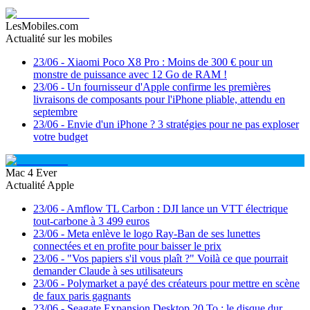
LesMobiles.com
Actualité sur les mobiles
23/06
-
Xiaomi Poco X8 Pro : Moins de 300 € pour un
monstre de puissance avec 12 Go de RAM !
23/06
-
Un fournisseur d'Apple confirme les premières
livraisons de composants pour l'iPhone pliable, attendu en
septembre
23/06
-
Envie d'un iPhone ? 3 stratégies pour ne pas exploser
votre budget
Mac 4 Ever
Actualité Apple
23/06
-
Amflow TL Carbon : DJI lance un VTT électrique
tout-carbone à 3 499 euros
23/06
-
Meta enlève le logo Ray-Ban de ses lunettes
connectées et en profite pour baisser le prix
23/06
-
"Vos papiers s'il vous plaît ?" Voilà ce que pourrait
demander Claude à ses utilisateurs
23/06
-
Polymarket a payé des créateurs pour mettre en scène
de faux paris gagnants
23/06
-
Seagate Expansion Desktop 20 To : le disque dur