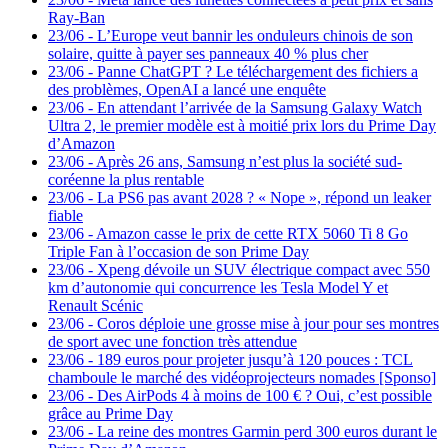
Ray-Ban
23/06
-
L’Europe veut bannir les onduleurs chinois de son
solaire, quitte à payer ses panneaux 40 % plus cher
23/06
-
Panne ChatGPT ? Le téléchargement des fichiers a
des problèmes, OpenAI a lancé une enquête
23/06
-
En attendant l’arrivée de la Samsung Galaxy Watch
Ultra 2, le premier modèle est à moitié prix lors du Prime Day
d’Amazon
23/06
-
Après 26 ans, Samsung n’est plus la société sud-
coréenne la plus rentable
23/06
-
La PS6 pas avant 2028 ? « Nope », répond un leaker
fiable
23/06
-
Amazon casse le prix de cette RTX 5060 Ti 8 Go
Triple Fan à l’occasion de son Prime Day
23/06
-
Xpeng dévoile un SUV électrique compact avec 550
km d’autonomie qui concurrence les Tesla Model Y et
Renault Scénic
23/06
-
Coros déploie une grosse mise à jour pour ses montres
de sport avec une fonction très attendue
23/06
-
189 euros pour projeter jusqu’à 120 pouces : TCL
chamboule le marché des vidéoprojecteurs nomades [Sponso]
23/06
-
Des AirPods 4 à moins de 100 € ? Oui, c’est possible
grâce au Prime Day
23/06
-
La reine des montres Garmin perd 300 euros durant le