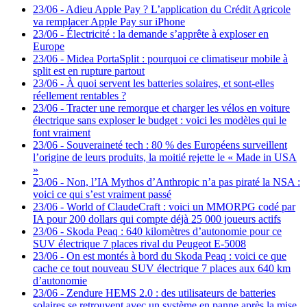
23/06
-
Adieu Apple Pay ? L’application du Crédit Agricole
va remplacer Apple Pay sur iPhone
23/06
-
Électricité : la demande s’apprête à exploser en
Europe
23/06
-
Midea PortaSplit : pourquoi ce climatiseur mobile à
split est en rupture partout
23/06
-
À quoi servent les batteries solaires, et sont-elles
réellement rentables ?
23/06
-
Tracter une remorque et charger les vélos en voiture
électrique sans exploser le budget : voici les modèles qui le
font vraiment
23/06
-
Souveraineté tech : 80 % des Européens surveillent
l’origine de leurs produits, la moitié rejette le « Made in USA
»
23/06
-
Non, l’IA Mythos d’Anthropic n’a pas piraté la NSA :
voici ce qui s’est vraiment passé
23/06
-
World of ClaudeCraft : voici un MMORPG codé par
IA pour 200 dollars qui compte déjà 25 000 joueurs actifs
23/06
-
Skoda Peaq : 640 kilomètres d’autonomie pour ce
SUV électrique 7 places rival du Peugeot E-5008
23/06
-
On est montés à bord du Skoda Peaq : voici ce que
cache ce tout nouveau SUV électrique 7 places aux 640 km
d’autonomie
23/06
-
Zendure HEMS 2.0 : des utilisateurs de batteries
solaires se retrouvent avec un système en panne après la mise