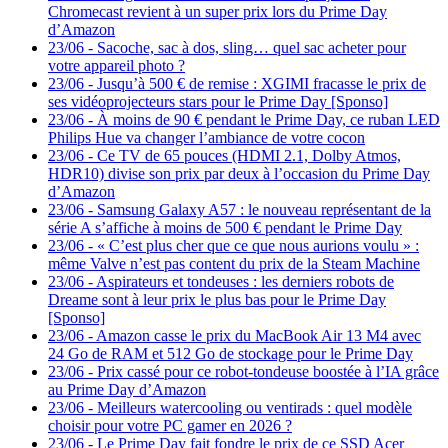
Chromecast revient à un super prix lors du Prime Day
d’Amazon
23/06
-
Sacoche, sac à dos, sling… quel sac acheter pour
votre appareil photo ?
23/06
-
Jusqu’à 500 € de remise : XGIMI fracasse le prix de
ses vidéoprojecteurs stars pour le Prime Day [Sponso]
23/06
-
À moins de 90 € pendant le Prime Day, ce ruban LED
Philips Hue va changer l’ambiance de votre cocon
23/06
-
Ce TV de 65 pouces (HDMI 2.1, Dolby Atmos,
HDR10) divise son prix par deux à l’occasion du Prime Day
d’Amazon
23/06
-
Samsung Galaxy A57 : le nouveau représentant de la
série A s’affiche à moins de 500 € pendant le Prime Day
23/06
-
« C’est plus cher que ce que nous aurions voulu » :
même Valve n’est pas content du prix de la Steam Machine
23/06
-
Aspirateurs et tondeuses : les derniers robots de
Dreame sont à leur prix le plus bas pour le Prime Day
[Sponso]
23/06
-
Amazon casse le prix du MacBook Air 13 M4 avec
24 Go de RAM et 512 Go de stockage pour le Prime Day
23/06
-
Prix cassé pour ce robot-tondeuse boostée à l’IA grâce
au Prime Day d’Amazon
23/06
-
Meilleurs watercooling ou ventirads : quel modèle
choisir pour votre PC gamer en 2026 ?
23/06
-
Le Prime Day fait fondre le prix de ce SSD Acer