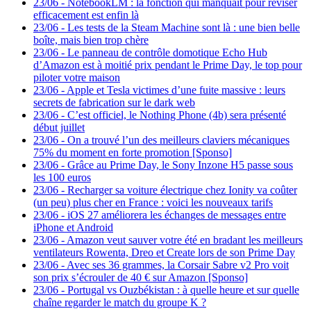
23/06
-
NotebookLM : la fonction qui manquait pour réviser
efficacement est enfin là
23/06
-
Les tests de la Steam Machine sont là : une bien belle
boîte, mais bien trop chère
23/06
-
Le panneau de contrôle domotique Echo Hub
d’Amazon est à moitié prix pendant le Prime Day, le top pour
piloter votre maison
23/06
-
Apple et Tesla victimes d’une fuite massive : leurs
secrets de fabrication sur le dark web
23/06
-
C’est officiel, le Nothing Phone (4b) sera présenté
début juillet
23/06
-
On a trouvé l’un des meilleurs claviers mécaniques
75% du moment en forte promotion [Sponso]
23/06
-
Grâce au Prime Day, le Sony Inzone H5 passe sous
les 100 euros
23/06
-
Recharger sa voiture électrique chez Ionity va coûter
(un peu) plus cher en France : voici les nouveaux tarifs
23/06
-
iOS 27 améliorera les échanges de messages entre
iPhone et Android
23/06
-
Amazon veut sauver votre été en bradant les meilleurs
ventilateurs Rowenta, Dreo et Create lors de son Prime Day
23/06
-
Avec ses 36 grammes, la Corsair Sabre v2 Pro voit
son prix s’écrouler de 40 € sur Amazon [Sponso]
23/06
-
Portugal vs Ouzbékistan : à quelle heure et sur quelle
chaîne regarder le match du groupe K ?