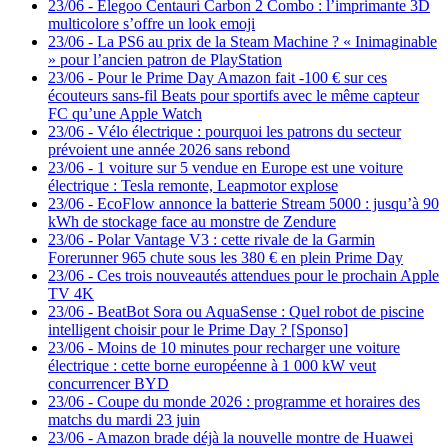
23/06
-
Elegoo Centauri Carbon 2 Combo : l’imprimante 3D
multicolore s’offre un look emoji
23/06
-
La PS6 au prix de la Steam Machine ? « Inimaginable
» pour l’ancien patron de PlayStation
23/06
-
Pour le Prime Day Amazon fait -100 € sur ces
écouteurs sans-fil Beats pour sportifs avec le même capteur
FC qu’une Apple Watch
23/06
-
Vélo électrique : pourquoi les patrons du secteur
prévoient une année 2026 sans rebond
23/06
-
1 voiture sur 5 vendue en Europe est une voiture
électrique : Tesla remonte, Leapmotor explose
23/06
-
EcoFlow annonce la batterie Stream 5000 : jusqu’à 90
kWh de stockage face au monstre de Zendure
23/06
-
Polar Vantage V3 : cette rivale de la Garmin
Forerunner 965 chute sous les 380 € en plein Prime Day
23/06
-
Ces trois nouveautés attendues pour le prochain Apple
TV 4K
23/06
-
BeatBot Sora ou AquaSense : Quel robot de piscine
intelligent choisir pour le Prime Day ? [Sponso]
23/06
-
Moins de 10 minutes pour recharger une voiture
électrique : cette borne européenne à 1 000 kW veut
concurrencer BYD
23/06
-
Coupe du monde 2026 : programme et horaires des
matchs du mardi 23 juin
23/06
-
Amazon brade déjà la nouvelle montre de Huawei