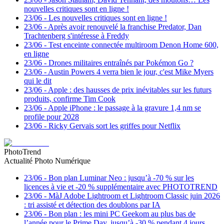
nouvelles critiques sont en ligne !
23/06
-
Les nouvelles critiques sont en ligne !
23/06
-
Après avoir renouvelé la franchise Predator, Dan
Trachtenberg s'intéresse à Freddy
23/06
-
Test enceinte connectée multiroom Denon Home 600,
en ligne
23/06
-
Drones militaires entraînés par Pokémon Go ?
23/06
-
Austin Powers 4 verra bien le jour, c'est Mike Myers
qui le dit
23/06
-
Apple : des hausses de prix inévitables sur les futurs
produits, confirme Tim Cook
23/06
-
Apple iPhone : le passage à la gravure 1,4 nm se
profile pour 2028
23/06
-
Ricky Gervais sort les griffes pour Netflix
PhotoTrend
Actualité Photo Numérique
23/06
-
Bon plan Luminar Neo : jusqu’à -70 % sur les
licences à vie et -20 % supplémentaire avec PHOTOTREND
23/06
-
MàJ Adobe Lightroom et Lightroom Classic juin 2026
: tri assisté et détection des doublons par IA
23/06
-
Bon plan : les mini PC Geekom au plus bas de
l’année pour le Prime Day, jusqu’à -30 % pendant 4 jours