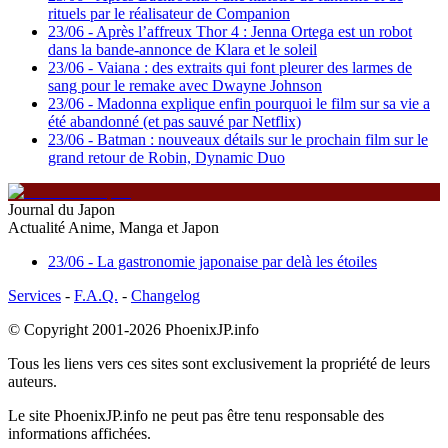
rituels par le réalisateur de Companion
23/06
-
Après l’affreux Thor 4 : Jenna Ortega est un robot
dans la bande-annonce de Klara et le soleil
23/06
-
Vaiana : des extraits qui font pleurer des larmes de
sang pour le remake avec Dwayne Johnson
23/06
-
Madonna explique enfin pourquoi le film sur sa vie a
été abandonné (et pas sauvé par Netflix)
23/06
-
Batman : nouveaux détails sur le prochain film sur le
grand retour de Robin, Dynamic Duo
Journal du Japon
Actualité Anime, Manga et Japon
23/06
-
La gastronomie japonaise par delà les étoiles
Services
-
F.A.Q.
-
Changelog
© Copyright 2001-2026
PhoenixJP.info
Tous les liens vers ces sites sont exclusivement la propriété de leurs
auteurs.
Le site
PhoenixJP.info
ne peut pas être tenu responsable des
informations affichées.