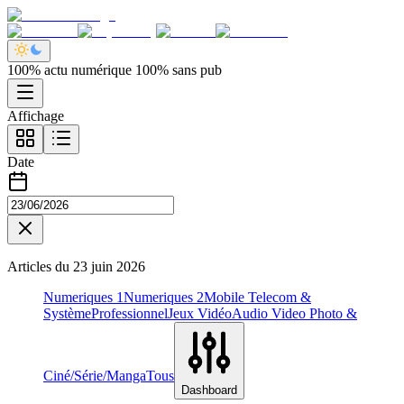
100% actu numérique 100% sans pub
Affichage
Date
Articles du
23 juin 2026
Numeriques 1
Numeriques 2
Mobile Telecom &
Système
Professionnel
Jeux Vidéo
Audio Video Photo &
Ciné/Série/Manga
Tous
Dashboard