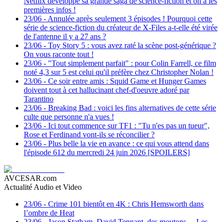
Netflix développe sa grande saga de science-fiction et on a les
premières infos !
23/06
-
Annulée après seulement 3 épisodes ! Pourquoi cette
série de science-fiction du créateur de X-Files a-t-elle été virée
de l'antenne il y a 27 ans ?
23/06
-
Toy Story 5 : vous avez raté la scène post-générique ?
On vous raconte tout !
23/06
-
"Tout simplement parfait" : pour Colin Farrell, ce film
noté 4,3 sur 5 est celui qu'il préfère chez Christopher Nolan !
23/06
-
Ce soir entre amis : Squid Game et Hunger Games
doivent tout à cet hallucinant chef-d'oeuvre adoré par
Tarantino
23/06
-
Breaking Bad : voici les fins alternatives de cette série
culte que personne n'a vues !
23/06
-
Ici tout commence sur TF1 : "Tu n'es pas un tueur",
Rose et Ferdinand vont-ils se réconcilier ?
23/06
-
Plus belle la vie en avance : ce qui vous attend dans
l'épisode 612 du mercredi 24 juin 2026 [SPOILERS]
AVCESAR.com
Actualité Audio et Video
23/06
-
Crime 101 bientôt en 4K : Chris Hemsworth dans
l’ombre de Heat
23/06
-
Jason Statham, David Tennant, des moutons… Les