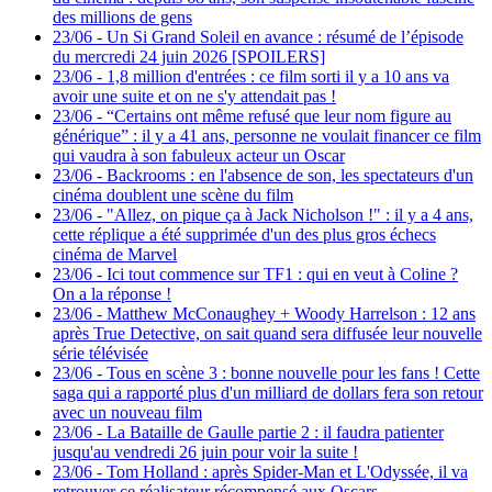
des millions de gens
23/06
-
Un Si Grand Soleil en avance : résumé de l’épisode
du mercredi 24 juin 2026 [SPOILERS]
23/06
-
1,8 million d'entrées : ce film sorti il y a 10 ans va
avoir une suite et on ne s'y attendait pas !
23/06
-
“Certains ont même refusé que leur nom figure au
générique” : il y a 41 ans, personne ne voulait financer ce film
qui vaudra à son fabuleux acteur un Oscar
23/06
-
Backrooms : en l'absence de son, les spectateurs d'un
cinéma doublent une scène du film
23/06
-
"Allez, on pique ça à Jack Nicholson !" : il y a 4 ans,
cette réplique a été supprimée d'un des plus gros échecs
cinéma de Marvel
23/06
-
Ici tout commence sur TF1 : qui en veut à Coline ?
On a la réponse !
23/06
-
Matthew McConaughey + Woody Harrelson : 12 ans
après True Detective, on sait quand sera diffusée leur nouvelle
série télévisée
23/06
-
Tous en scène 3 : bonne nouvelle pour les fans ! Cette
saga qui a rapporté plus d'un milliard de dollars fera son retour
avec un nouveau film
23/06
-
La Bataille de Gaulle partie 2 : il faudra patienter
jusqu'au vendredi 26 juin pour voir la suite !
23/06
-
Tom Holland : après Spider-Man et L'Odyssée, il va
retrouver ce réalisateur récompensé aux Oscars