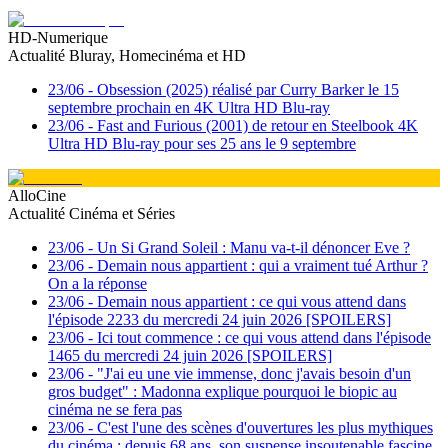
HD-Numerique
Actualité Bluray, Homecinéma et HD
23/06
-
Obsession (2025) réalisé par Curry Barker le 15
septembre prochain en 4K Ultra HD Blu-ray
23/06
-
Fast and Furious (2001) de retour en Steelbook 4K
Ultra HD Blu-ray pour ses 25 ans le 9 septembre
AlloCine
Actualité Cinéma et Séries
23/06
-
Un Si Grand Soleil : Manu va-t-il dénoncer Eve ?
23/06
-
Demain nous appartient : qui a vraiment tué Arthur ?
On a la réponse
23/06
-
Demain nous appartient : ce qui vous attend dans
l'épisode 2233 du mercredi 24 juin 2026 [SPOILERS]
23/06
-
Ici tout commence : ce qui vous attend dans l'épisode
1465 du mercredi 24 juin 2026 [SPOILERS]
23/06
-
"J'ai eu une vie immense, donc j'avais besoin d'un
gros budget" : Madonna explique pourquoi le biopic au
cinéma ne se fera pas
23/06
-
C'est l'une des scènes d'ouvertures les plus mythiques
du cinéma : depuis 68 ans, son suspense insoutenable fascine