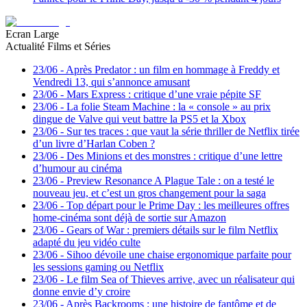
Ecran Large
Actualité Films et Séries
23/06
-
Après Predator : un film en hommage à Freddy et
Vendredi 13, qui s’annonce amusant
23/06
-
Mars Express : critique d’une vraie pépite SF
23/06
-
La folie Steam Machine : la « console » au prix
dingue de Valve qui veut battre la PS5 et la Xbox
23/06
-
Sur tes traces : que vaut la série thriller de Netflix tirée
d’un livre d’Harlan Coben ?
23/06
-
Des Minions et des monstres : critique d’une lettre
d’humour au cinéma
23/06
-
Preview Resonance A Plague Tale : on a testé le
nouveau jeu, et c’est un gros changement pour la saga
23/06
-
Top départ pour le Prime Day : les meilleures offres
home-cinéma sont déjà de sortie sur Amazon
23/06
-
Gears of War : premiers détails sur le film Netflix
adapté du jeu vidéo culte
23/06
-
Sihoo dévoile une chaise ergonomique parfaite pour
les sessions gaming ou Netflix
23/06
-
Le film Sea of Thieves arrive, avec un réalisateur qui
donne envie d’y croire
23/06
-
Après Backrooms : une histoire de fantôme et de