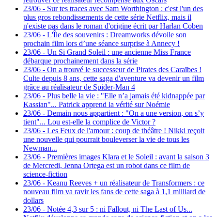
23/06
-
Sur tes traces avec Sam Worthington : c'est l'un des
plus gros rebondissements de cette série Netflix, mais il
n'existe pas dans le roman d'origine écrit par Harlan Coben
23/06
-
L'Île des souvenirs : Dreamworks dévoile son
prochain film lors d’une séance surprise à Annecy !
23/06
-
Un Si Grand Soleil : une ancienne Miss France
débarque prochainement dans la série
23/06
-
On a trouvé le successeur de Pirates des Caraïbes !
Culte depuis 8 ans, cette saga d'aventure va devenir un film
grâce au réalisateur de Spider-Man 4
23/06
-
Plus belle la vie : "Elle n’a jamais été kidnappée par
Kassian"... Patrick apprend la vérité sur Noémie
23/06
-
Demain nous appartient : "On a une version, on s’y
tient"... Lou est-elle la complice de Victor ?
23/06
-
Les Feux de l'amour : coup de théâtre ! Nikki reçoit
une nouvelle qui pourrait bouleverser la vie de tous les
Newman...
23/06
-
Premières images Klara et le Soleil : avant la saison 3
de Mercredi, Jenna Ortega est un robot dans ce film de
science-fiction
23/06
-
Keanu Reeves + un réalisateur de Transformers : ce
nouveau film va ravir les fans de cette saga à 1,1 milliard de
dollars
23/06
-
Notée 4,3 sur 5 : ni Fallout, ni The Last of Us...