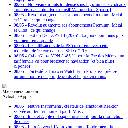
08/05
-
Nouveaux robots tondeuse sans fil, promos et cadeaux
: ne ratez pas notre live exclusif Mammotion [Sponso]
08/05
-
Revolut augmente ses abonnements Premium, Metal
et Ultra : ce qui change
08/05
-
Revolut augmente ses abonnements Premium, Metal
et Ultra : ce qui change
08/05
-
Test du Dell XPS 14 (2026) : toujours bon, mais plus
vraiment remarquable
08/05
-
Les utilisateurs de la PS5 respirent avec cette
réduction de 70 euros sur ce SSD d’1 To
08/05
-
CyberGhost VPN à -85 % pour la fête des Mères : un
tarif jamais vu pour protéger sa navigation (et bien plus)
[Sponso]
08/05
-
J’ai testé la Huawei Watch Fit 5 Pro, aussi précise
qu’une montre de sport, le poids et le prix en moins
MacGeneration.com
Actualité Apple
08/05
-
Native Instruments, créateur de Traktor et Reaktor,
sauvée au dernier moment par InMusic
08/05
-
Intel et Apple ont signé un accord pour la production
de puces
08/05
-
La ruée vers l’IA provoque un effondrement du