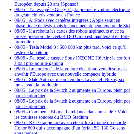
Européen depuis 20 ans [Sponso]
08/05
-
J’ai essayé le Geely E5, la première voiture électrique
du géant chinois vendue en France
08/05
-
AirPods avec caméras intégrées : Apple serait en
phase finale de tests, mais le lancement dépend encore de Siri
08/05
-
Il a rebattu les cartes des robots aspirateurs avec sa
brosse pression : le Deebot T80 Omni est maintenant en forte
promotion
08/05
-
Tesla Model 3 : 600 000 km plus tard, voici ce qu’il
reste de la batterie
08/05
-
J’ai testé le casque Sony INZONE H6 Air : le confort
à tout prix pour le gaming
08/05
-
Le numéro 1 de la voiture électrique veut désormais
envahir l’Europe avec une nouvelle compacte hybride
08/05
-
Slate Auto perd son lien direct avec Jeff Bezos, six
mois avant la production
08/05
-
Le prix de la Switch 2 augmente en Europe, plein pot
pour le plombier
08/05
-
Le prix de la Switch 2 augmente en Europe, plein pot
pour le plombier
08/05
-
Comment JBL met l’ambiance dans un stade ? Voici
les coulisses sonores du BMO Stadium
08/05
-
RED frappe fort avec cette offre à moitié prix sur le
Honor 600 qui s’accompagne d’un forfait 5G 130 Go sans
engagement