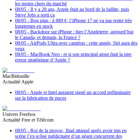
les moins chers du marché
08/05
-
Il y a 28 ans, Apple était au bord de la faillite, puis
Steve Jobs a sorti ça
08/05
-
Bon plan : à 889 €, l’iPhone 17 ne va pas rester très
longtemps en stock
08/05
-
Backdoor sur iPhone : hier l’Angleterre, aujourd’hui
le Canada, et demain, la France ?
08/05
-
AirPods Ultra avec caméras : cette année, Siri aura des
yeux
08/05
-
MacBook Neo : et si son principal atout était la pire
erreur stratégique d’Apple ?
MacBidouille
Actualité Apple
08/05
-
Apple et Intel auraient signé un accord préliminaire
sur la fabrication de puces
Univers Freebox
Actualité Free et Télécom
08/05
-
Roi de la provoc, Iliad attaqué après avoir mis en
scène l’ex-icône publicitaire d’un géant concurrent des