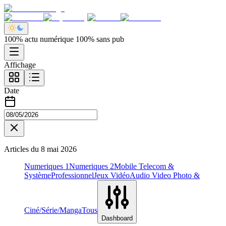
100% actu numérique 100% sans pub
Affichage
Date
Articles du
8 mai 2026
Numeriques 1
Numeriques 2
Mobile Telecom &
Système
Professionnel
Jeux Vidéo
Audio Video Photo &
Ciné/Série/Manga
Tous
Dashboard