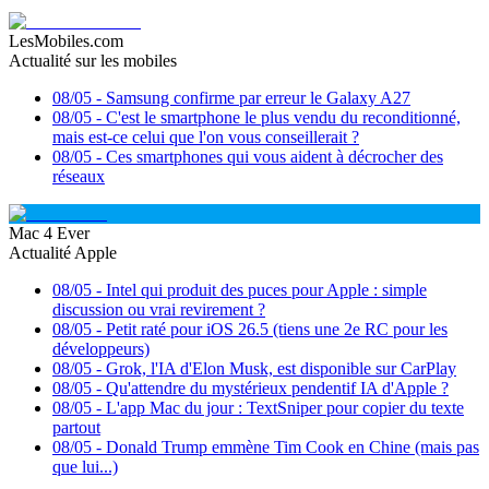
LesMobiles.com
Actualité sur les mobiles
08/05
-
Samsung confirme par erreur le Galaxy A27
08/05
-
C'est le smartphone le plus vendu du reconditionné,
mais est-ce celui que l'on vous conseillerait ?
08/05
-
Ces smartphones qui vous aident à décrocher des
réseaux
Mac 4 Ever
Actualité Apple
08/05
-
Intel qui produit des puces pour Apple : simple
discussion ou vrai revirement ?
08/05
-
Petit raté pour iOS 26.5 (tiens une 2e RC pour les
développeurs)
08/05
-
Grok, l'IA d'Elon Musk, est disponible sur CarPlay
08/05
-
Qu'attendre du mystérieux pendentif IA d'Apple ?
08/05
-
L'app Mac du jour : TextSniper pour copier du texte
partout
08/05
-
Donald Trump emmène Tim Cook en Chine (mais pas
que lui...)