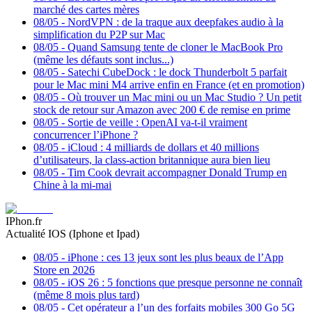
marché des cartes mères
08/05
-
NordVPN : de la traque aux deepfakes audio à la
simplification du P2P sur Mac
08/05
-
Quand Samsung tente de cloner le MacBook Pro
(même les défauts sont inclus...)
08/05
-
Satechi CubeDock : le dock Thunderbolt 5 parfait
pour le Mac mini M4 arrive enfin en France (et en promotion)
08/05
-
Où trouver un Mac mini ou un Mac Studio ? Un petit
stock de retour sur Amazon avec 200 € de remise en prime
08/05
-
Sortie de veille : OpenAI va-t-il vraiment
concurrencer l’iPhone ?
08/05
-
iCloud : 4 milliards de dollars et 40 millions
d’utilisateurs, la class-action britannique aura bien lieu
08/05
-
Tim Cook devrait accompagner Donald Trump en
Chine à la mi-mai
IPhon.fr
Actualité IOS (Iphone et Ipad)
08/05
-
iPhone : ces 13 jeux sont les plus beaux de l’App
Store en 2026
08/05
-
iOS 26 : 5 fonctions que presque personne ne connaît
(même 8 mois plus tard)
08/05
-
Cet opérateur a l’un des forfaits mobiles 300 Go 5G