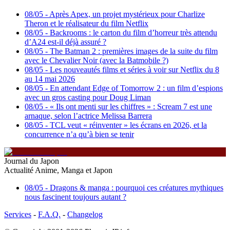
08/05
-
Après Apex, un projet mystérieux pour Charlize
Theron et le réalisateur du film Netflix
08/05
-
Backrooms : le carton du film d’horreur très attendu
d’A24 est-il déjà assuré ?
08/05
-
The Batman 2 : premières images de la suite du film
avec le Chevalier Noir (avec la Batmobile ?)
08/05
-
Les nouveautés films et séries à voir sur Netflix du 8
au 14 mai 2026
08/05
-
En attendant Edge of Tomorrow 2 : un film d’espions
avec un gros casting pour Doug Liman
08/05
-
« Ils ont menti sur les chiffres » : Scream 7 est une
arnaque, selon l’actrice Melissa Barrera
08/05
-
TCL veut « réinventer » les écrans en 2026, et la
concurrence n’a qu’à bien se tenir
Journal du Japon
Actualité Anime, Manga et Japon
08/05
-
Dragons & manga : pourquoi ces créatures mythiques
nous fascinent toujours autant ?
Services
-
F.A.Q.
-
Changelog