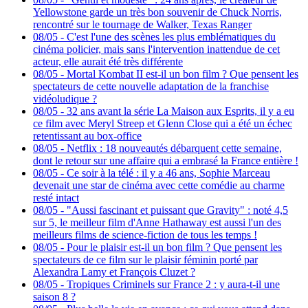
Yellowstone garde un très bon souvenir de Chuck Norris,
rencontré sur le tournage de Walker, Texas Ranger
08/05
-
C'est l'une des scènes les plus emblématiques du
cinéma policier, mais sans l'intervention inattendue de cet
acteur, elle aurait été très différente
08/05
-
Mortal Kombat II est-il un bon film ? Que pensent les
spectateurs de cette nouvelle adaptation de la franchise
vidéoludique ?
08/05
-
32 ans avant la série La Maison aux Esprits, il y a eu
ce film avec Meryl Streep et Glenn Close qui a été un échec
retentissant au box-office
08/05
-
Netflix : 18 nouveautés débarquent cette semaine,
dont le retour sur une affaire qui a embrasé la France entière !
08/05
-
Ce soir à la télé : il y a 46 ans, Sophie Marceau
devenait une star de cinéma avec cette comédie au charme
resté intact
08/05
-
"Aussi fascinant et puissant que Gravity" : noté 4,5
sur 5, le meilleur film d'Anne Hathaway est aussi l'un des
meilleurs films de science-fiction de tous les temps !
08/05
-
Pour le plaisir est-il un bon film ? Que pensent les
spectateurs de ce film sur le plaisir féminin porté par
Alexandra Lamy et François Cluzet ?
08/05
-
Tropiques Criminels sur France 2 : y aura-t-il une
saison 8 ?