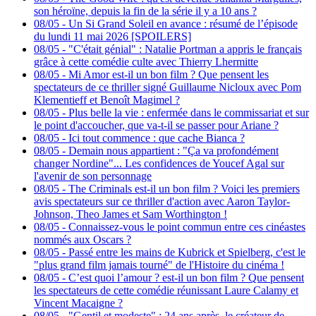
son héroïne, depuis la fin de la série il y a 10 ans ?
08/05
-
Un Si Grand Soleil en avance : résumé de l’épisode
du lundi 11 mai 2026 [SPOILERS]
08/05
-
"C'était génial" : Natalie Portman a appris le français
grâce à cette comédie culte avec Thierry Lhermitte
08/05
-
Mi Amor est-il un bon film ? Que pensent les
spectateurs de ce thriller signé Guillaume Nicloux avec Pom
Klementieff et Benoît Magimel ?
08/05
-
Plus belle la vie : enfermée dans le commissariat et sur
le point d'accoucher, que va-t-il se passer pour Ariane ?
08/05
-
Ici tout commence : que cache Bianca ?
08/05
-
Demain nous appartient : "Ça va profondément
changer Nordine"... Les confidences de Youcef Agal sur
l'avenir de son personnage
08/05
-
The Criminals est-il un bon film ? Voici les premiers
avis spectateurs sur ce thriller d'action avec Aaron Taylor-
Johnson, Theo James et Sam Worthington !
08/05
-
Connaissez-vous le point commun entre ces cinéastes
nommés aux Oscars ?
08/05
-
Passé entre les mains de Kubrick et Spielberg, c'est le
"plus grand film jamais tourné" de l'Histoire du cinéma !
08/05
-
C’est quoi l’amour ? est-il un bon film ? Que pensent
les spectateurs de cette comédie réunissant Laure Calamy et
Vincent Macaigne ?
08/05
-
"Gentil et modeste" : 24 ans après, le créateur de