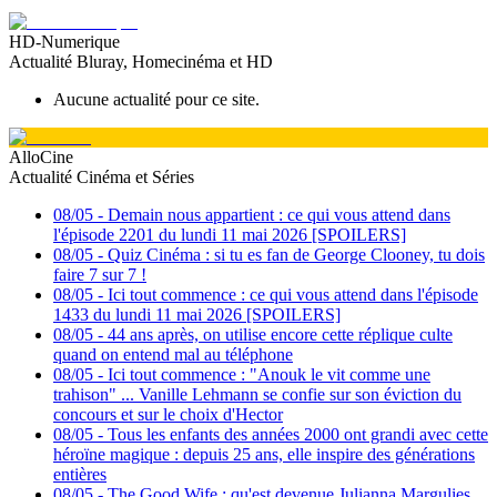
HD-Numerique
Actualité Bluray, Homecinéma et HD
Aucune actualité pour ce site.
AlloCine
Actualité Cinéma et Séries
08/05
-
Demain nous appartient : ce qui vous attend dans
l'épisode 2201 du lundi 11 mai 2026 [SPOILERS]
08/05
-
Quiz Cinéma : si tu es fan de George Clooney, tu dois
faire 7 sur 7 !
08/05
-
Ici tout commence : ce qui vous attend dans l'épisode
1433 du lundi 11 mai 2026 [SPOILERS]
08/05
-
44 ans après, on utilise encore cette réplique culte
quand on entend mal au téléphone
08/05
-
Ici tout commence : "Anouk le vit comme une
trahison" ... Vanille Lehmann se confie sur son éviction du
concours et sur le choix d'Hector
08/05
-
Tous les enfants des années 2000 ont grandi avec cette
héroïne magique : depuis 25 ans, elle inspire des générations
entières
08/05
-
The Good Wife : qu'est devenue Julianna Margulies,