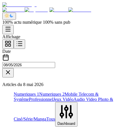
100% actu numérique 100% sans pub
Affichage
Date
Articles du
8 mai 2026
Numeriques 1
Numeriques 2
Mobile Telecom &
Système
Professionnel
Jeux Vidéo
Audio Video Photo &
Ciné/Série/Manga
Tous
Dashboard