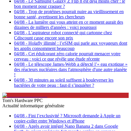
04/08
-
Le Samsung Galaxy Z Flip 8 est déjà moins cher : le
bon moment pour craquer ?
04/08
-
Trop de protéines pourrait nuire au vieillissement en
bonne santé, avertissent les chercheurs
04/08
-
La lumière qui vous atteint en ce moment aurait des
dizaines de milliers d'années : voici pourquoi
04/08
-
L'aspirateur robot connecté qui cartonne chez
Cdiscount casse encore son prix
04/08
-
Holafly illimité : l’eSIM qui parle aux voyageurs dont
les applis consomment beaucoup
04/08
-
Cet édulcorant zéro calorie pourrait menacer votre
cerveau : voici ce que révèle une étude récente
04/08
-
Le télescope James-Webb a détecté l’« eau exotique »
des réacteurs nucléaires dans l'atmosphère d'une autre planète
!
04/08
-
30 minutes au soleil suffisent à bouleverser les
bactéries de votre peau : faut-il s’inquiéter ?
Tom's Hardware PPC
Actualité informatique généraliste
04/08
-
Fini l’exclusivité ? Microsoft demande à Apple un
copier-coller entre Windows et iPhone
04/08
-
Après avoir intégré Nano Banana 2 dans Google