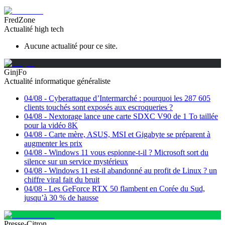
FredZone
Actualité high tech
Aucune actualité pour ce site.
GinjFo
Actualité informatique généraliste
04/08
-
Cyberattaque d’Intermarché : pourquoi les 287 605
clients touchés sont exposés aux escroqueries ?
04/08
-
Nextorage lance une carte SDXC V90 de 1 To taillée
pour la vidéo 8K
04/08
-
Carte mère, ASUS, MSI et Gigabyte se préparent à
augmenter les prix
04/08
-
Windows 11 vous espionne-t-il ? Microsoft sort du
silence sur un service mystérieux
04/08
-
Windows 11 est-il abandonné au profit de Linux ? un
chiffre viral fait du bruit
04/08
-
Les GeForce RTX 50 flambent en Corée du Sud,
jusqu’à 30 % de hausse
Presse-Citron