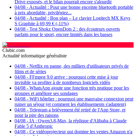
Drive exposés, et le bilan pourrait encore s'alourdir
04/08
-
Actualité : Pour une bonne enceinte bluetooth portable
à prix abordable, privilégiez...
04/08
-
Actualité : Bon plan – Le clavier Logitech MX Keys
S Graphite à 69,99 € (-11%)
04/08
-
Test Shokz OpenDots 2 : des écouteurs ouverts
parfaits pour le sport, encore limités dans les basses
Clubic.com
Actualité informatique généraliste
04/08
-
Netflix en panne, des milliers d'utilisateurs privés de
films et de séries
04/08
-
FFmpeg 9.0 arrive : pourquoi cette mise à jour
invisible va profiter à de nombreux logiciels vidéo
04/08
-
WhatsApp ajoute une fonction très pratique pour les
groupes et améliore ses sondages
04/08
-
WiFi hôtelier : pourquoi une mauvaise connexion peut
ruiner un séjour (et comment les établissements s'adaptent)
04/08
-
Telegram a brièvement été retiré de l'App Store, et
pour la pire des raisons
04/08
-
IA : Qwen3.8-Max, la réplique d'Alibaba à Claude
Fable 5 d'Anthropic
04/08
-
Ce vidéoprojecteur qui domine les ventes Amazon n'a