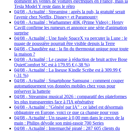
dominent les ventes de voitures électriques en France, mais la
Tesla Model Y reste dans le rétro
04/08
-
Actualité : Streaming : après la pub, la gratuité serait
l'avenir chez Netflix, Disney+ et Paramount+
04/08
-
Actualité : Warhammer 40K (Prime Video) : Henry
Cavill confirme les rumeurs et annonce une série d'animation
surprise
04/08
-
Actualité : Une fusée SpaceX va percuter la Lune : le
nuage de poussière pourrait être visible depuis la Terre
04/08
-
Chaudière gaz : la fin du thermostat unique pour toute
la maison ?
04/08
-
Actualité : Le casque à réduction de bruit active Bose
QuietComfort SC est à 179.95 € (-38 %)
04/08
-
Actualité : La liseuse Kindle Scribe est à 309.99 €
(-31 %)
04/08
-
Actualité : Smartphone Samsung : comment couper
automatiquement vos données mobiles chez vous pour
préserver la batterie
04/08
-
Streaming musical 2026 : comparatif des plateformes
les plus transparentes face à l'IA générative
04/08
-
Actualité : "Généré par IA" : ce label est désormais
obligatoire en Europe, voici ce que ça change pour vous
04/08
-
Actualité : Un rasage à 0,00 mm dans le creux de la
main : Philips dévoile son mini-rasoir 700 Series
04/08
-
Actualité : Intermarché piraté : 287 605 clients du