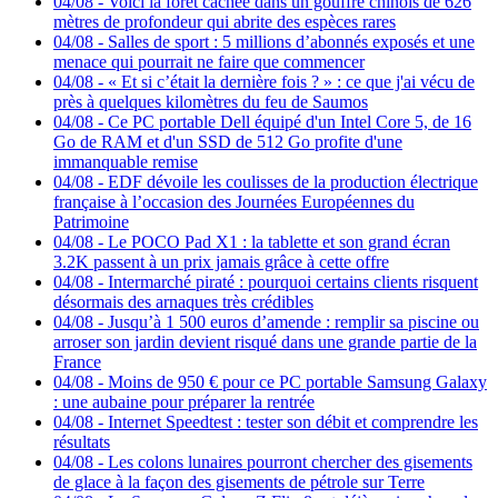
04/08
-
Voici la forêt cachée dans un gouffre chinois de 626
mètres de profondeur qui abrite des espèces rares
04/08
-
Salles de sport : 5 millions d’abonnés exposés et une
menace qui pourrait ne faire que commencer
04/08
-
« Et si c’était la dernière fois ? » : ce que j'ai vécu de
près à quelques kilomètres du feu de Saumos
04/08
-
Ce PC portable Dell équipé d'un Intel Core 5, de 16
Go de RAM et d'un SSD de 512 Go profite d'une
immanquable remise
04/08
-
EDF dévoile les coulisses de la production électrique
française à l’occasion des Journées Européennes du
Patrimoine
04/08
-
Le POCO Pad X1 : la tablette et son grand écran
3.2K passent à un prix jamais grâce à cette offre
04/08
-
Intermarché piraté : pourquoi certains clients risquent
désormais des arnaques très crédibles
04/08
-
Jusqu’à 1 500 euros d’amende : remplir sa piscine ou
arroser son jardin devient risqué dans une grande partie de la
France
04/08
-
Moins de 950 € pour ce PC portable Samsung Galaxy
: une aubaine pour préparer la rentrée
04/08
-
Internet Speedtest : tester son débit et comprendre les
résultats
04/08
-
Les colons lunaires pourront chercher des gisements
de glace à la façon des gisements de pétrole sur Terre