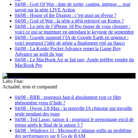
04/08
-
God Of War : date de sortie, casting, intrigue… tout
savoir sur la série LIVE Action
04/08
-
House of the Dragon : c’est quoi un rêveur ?
04/08
-
God of War : la série a déjà retrouvé un Kratos ?
04/08
-
Le prix de l’iPhone 18 Pro risque de vous choquer :
voici ce qui se murmure en attendant le keynote de septembre
04/08
-
Google suspend l’IA de Google Earth en urgence :
voici pourquoi l’idée de génie a finalement viré au fiasco
04/08
-
La Konkr Pocket Advance remet la Game Boy
Advance au goût du jour
04/08
-
Le MacBook Air se fait rare, Apple préfère vendre du
MacBook Pro
Labo Fnac
Actualité, tests et comparatif
04/08
-
RRR : pourquoi faut-il absolument voir ce film
phénomène venu d’Inde ?
04/08
-
Qwen 3.8-Max : la nouvelle IA chinoise qui travaille
seule pendant des jours
04/08
-
Ted Lasso, saison 4 : pourquoi le personnage est-il de
retour après le final de la saison 3 ?
04/08
-
Windows 11 : Microsoft s’attaque enfin au problème
des performances sur 8 Go de RAM