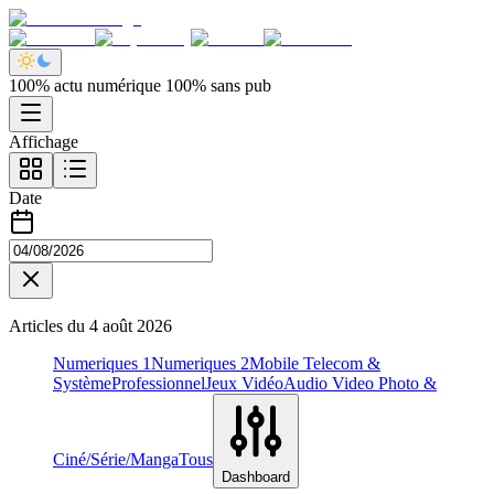
100% actu numérique 100% sans pub
Affichage
Date
Articles du
4 août 2026
Numeriques 1
Numeriques 2
Mobile Telecom &
Système
Professionnel
Jeux Vidéo
Audio Video Photo &
Ciné/Série/Manga
Tous
Dashboard