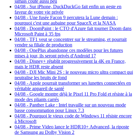
jamais coûté aussi peu
04/08
-
Sur iPhone, DuckDuckGo fait enfin un geste en
faveur de votre vie privée
04/08
-
Une fusée Facon 9 percutera la Lune demain :
pourquoi c'est une aubaine pour SpaceX et la NASA
04/08
-
DoomPaint : le CTO d'Azure fait tourner Doom dans
Microsoft Paint à 35 fps
04/08
-
TF1 veut se concentrer sur le streaming, et pourrait
vendre sa filiale de production
04/08
-
OnePlus abandonne ces modèles pour les futures
mises à jour, ils seront privés d'Android 17
04/08
-
Disney+ rétablit progressivement la 4K en France,
mais le HDR reste absent
04/08
-
DJI Mic Mini 2S : le nouveau micro ultra compact qui
neutralise les bruits de fond
04/08
-
Apple pourrait transformer ses lunettes connectées en
véritable appareil de santé
04/08
-
Google montre déjà le Pixel 11 Pro Fold et résiste à la
mode des pliants carrés
04/08
-
Panther Lake : Intel travaille sur un nouveau mode
basse consommation pour Linux 7.3
04/08
-
Pourquoi le vieux code de Windows 11 résiste encore
à Microsoft
04/08
-
Prime Video lance le HDR10+ Advanced, la riposte
de Samsung au Dolby Vision 2