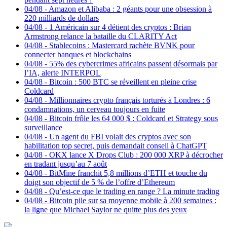
04/08
-
Amazon et Alibaba : 2 géants pour une obsession à
220 milliards de dollars
04/08
-
1 Américain sur 4 détient des cryptos : Brian
Armstrong relance la bataille du CLARITY Act
04/08
-
Stablecoins : Mastercard rachète BVNK pour
connecter banques et blockchains
04/08
-
55% des cybercrimes africains passent désormais par
l’IA, alerte INTERPOL
04/08
-
Bitcoin : 500 BTC se réveillent en pleine crise
Coldcard
04/08
-
Millionnaires crypto français torturés à Londres : 6
condamnations, un cerveau toujours en fuite
04/08
-
Bitcoin frôle les 64 000 $ : Coldcard et Strategy sous
surveillance
04/08
-
Un agent du FBI volait des cryptos avec son
habilitation top secret, puis demandait conseil à ChatGPT
04/08
-
OKX lance X Drops Club : 200 000 XRP à décrocher
en tradant jusqu’au 7 août
04/08
-
BitMine franchit 5,8 millions d’ETH et touche du
doigt son objectif de 5 % de l’offre d’Ethereum
04/08
-
Qu’est-ce que le trading en range ? La minute trading
04/08
-
Bitcoin pile sur sa moyenne mobile à 200 semaines :
la ligne que Michael Saylor ne quitte plus des yeux