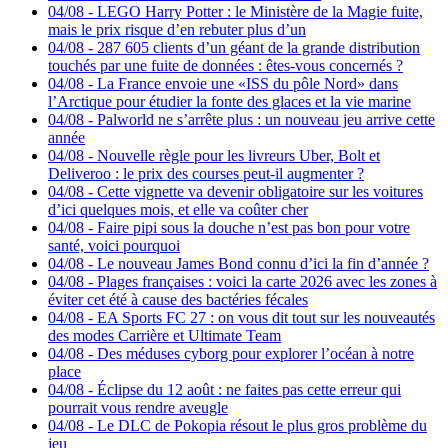
04/08
-
LEGO Harry Potter : le Ministère de la Magie fuite,
mais le prix risque d’en rebuter plus d’un
04/08
-
287 605 clients d’un géant de la grande distribution
touchés par une fuite de données : êtes-vous concernés ?
04/08
-
La France envoie une «ISS du pôle Nord» dans
l’Arctique pour étudier la fonte des glaces et la vie marine
04/08
-
Palworld ne s’arrête plus : un nouveau jeu arrive cette
année
04/08
-
Nouvelle règle pour les livreurs Uber, Bolt et
Deliveroo : le prix des courses peut-il augmenter ?
04/08
-
Cette vignette va devenir obligatoire sur les voitures
d’ici quelques mois, et elle va coûter cher
04/08
-
Faire pipi sous la douche n’est pas bon pour votre
santé, voici pourquoi
04/08
-
Le nouveau James Bond connu d’ici la fin d’année ?
04/08
-
Plages françaises : voici la carte 2026 avec les zones à
éviter cet été à cause des bactéries fécales
04/08
-
EA Sports FC 27 : on vous dit tout sur les nouveautés
des modes Carrière et Ultimate Team
04/08
-
Des méduses cyborg pour explorer l’océan à notre
place
04/08
-
Éclipse du 12 août : ne faites pas cette erreur qui
pourrait vous rendre aveugle
04/08
-
Le DLC de Pokopia résout le plus gros problème du
jeu