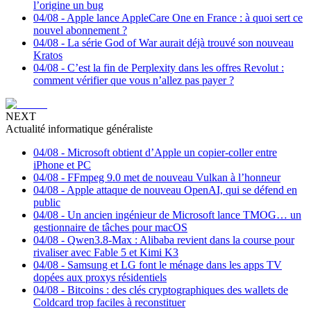
l’origine un bug
04/08
-
Apple lance AppleCare One en France : à quoi sert ce
nouvel abonnement ?
04/08
-
La série God of War aurait déjà trouvé son nouveau
Kratos
04/08
-
C’est la fin de Perplexity dans les offres Revolut :
comment vérifier que vous n’allez pas payer ?
NEXT
Actualité informatique généraliste
04/08
-
Microsoft obtient d’Apple un copier-coller entre
iPhone et PC
04/08
-
FFmpeg 9.0 met de nouveau Vulkan à l’honneur
04/08
-
Apple attaque de nouveau OpenAI, qui se défend en
public
04/08
-
Un ancien ingénieur de Microsoft lance TMOG… un
gestionnaire de tâches pour macOS
04/08
-
Qwen3.8-Max : Alibaba revient dans la course pour
rivaliser avec Fable 5 et Kimi K3
04/08
-
Samsung et LG font le ménage dans les apps TV
dopées aux proxys résidentiels
04/08
-
Bitcoins : des clés cryptographiques des wallets de
Coldcard trop faciles à reconstituer