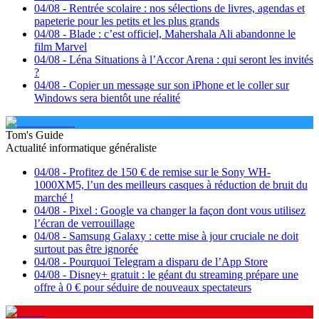
04/08
-
Rentrée scolaire : nos sélections de livres, agendas et
papeterie pour les petits et les plus grands
04/08
-
Blade : c’est officiel, Mahershala Ali abandonne le
film Marvel
04/08
-
Léna Situations à l’Accor Arena : qui seront les invités
?
04/08
-
Copier un message sur son iPhone et le coller sur
Windows sera bientôt une réalité
Tom's Guide
Actualité informatique généraliste
04/08
-
Profitez de 150 € de remise sur le Sony WH-
1000XM5, l’un des meilleurs casques à réduction de bruit du
marché !
04/08
-
Pixel : Google va changer la façon dont vous utilisez
l’écran de verrouillage
04/08
-
Samsung Galaxy : cette mise à jour cruciale ne doit
surtout pas être ignorée
04/08
-
Pourquoi Telegram a disparu de l’App Store
04/08
-
Disney+ gratuit : le géant du streaming prépare une
offre à 0 € pour séduire de nouveaux spectateurs