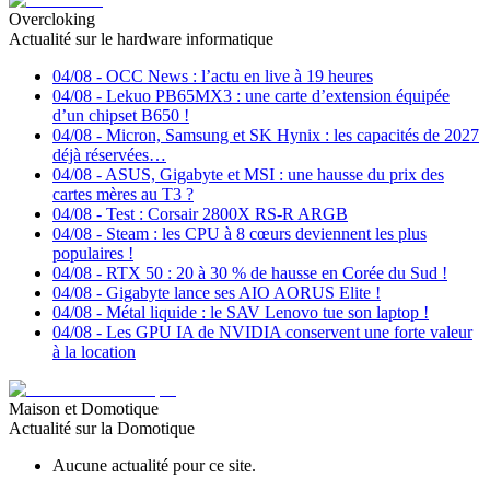
Overcloking
Actualité sur le hardware informatique
04/08
-
OCC News : l’actu en live à 19 heures
04/08
-
Lekuo PB65MX3 : une carte d’extension équipée
d’un chipset B650 !
04/08
-
Micron, Samsung et SK Hynix : les capacités de 2027
déjà réservées…
04/08
-
ASUS, Gigabyte et MSI : une hausse du prix des
cartes mères au T3 ?
04/08
-
Test : Corsair 2800X RS-R ARGB
04/08
-
Steam : les CPU à 8 cœurs deviennent les plus
populaires !
04/08
-
RTX 50 : 20 à 30 % de hausse en Corée du Sud !
04/08
-
Gigabyte lance ses AIO AORUS Elite !
04/08
-
Métal liquide : le SAV Lenovo tue son laptop !
04/08
-
Les GPU IA de NVIDIA conservent une forte valeur
à la location
Maison et Domotique
Actualité sur la Domotique
Aucune actualité pour ce site.