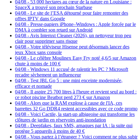
04/08
-
53 000 hectares au cœur de la nature en Louisiane :
SpaceX a trouvé son prochain Starbase
04/08
-
Le site de l’ESA détourné pour faire remonter des
offres IPTV dans Google
04/08
-
Presse-papiers iPhone–Windows : Apple forcée par le
DMA à combler son retard sur Android
04/08
-
Avis Internxt Cleaner (2026), un nettoyeur trop peu
clair pour supprimer sans risque
04/08
-
Votre téléviseur Hisense peut désormais lancer des
jeux Xbox sans console
04/08
-
Le célèbre Moulinex Easy Fry noté 4,6/5 sur Amazon
chute à moins de 100 €
04/08
-
Windows 11 accusé de ralentir les PC ? Microsoft
recadre sèchement un influenceur
04/08
-
Test JBL Go 5 : une mini enceinte modernisée,
efficace et nomade
04/08
-
Il aspire 25 700 litres à l'heure et revient seul au bord :
ce robot piscine Beatbot perd 273 € sur Amazon
04/08
-
Alors que la RAM explose à cause de l'IA, ces
barrettes 32 Go DDR4 restent accessibles avec ce code promo
04/08
-
Voici Cactile, la start-up albigeoise qui transforme les
clôtures de jardin en réservoirs anti-inondation
04/08
-
Deepfakes, faux SMS, arnaques par IA : la suite qui
protège 5 appareils à moins de 40 €
04/08
-
Vous partez à l’étranger ? Voici comment ne plus subir