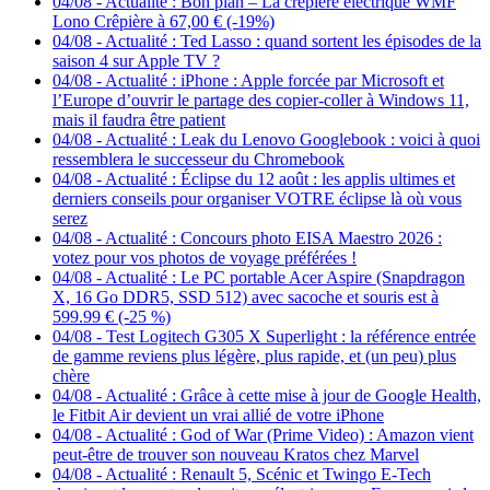
04/08
-
Actualité : Bon plan – La crêpière électrique WMF
Lono Crêpière à 67,00 € (-19%)
04/08
-
Actualité : Ted Lasso : quand sortent les épisodes de la
saison 4 sur Apple TV ?
04/08
-
Actualité : iPhone : Apple forcée par Microsoft et
l’Europe d’ouvrir le partage des copier-coller à Windows 11,
mais il faudra être patient
04/08
-
Actualité : Leak du Lenovo Googlebook : voici à quoi
ressemblera le successeur du Chromebook
04/08
-
Actualité : Éclipse du 12 août : les applis ultimes et
derniers conseils pour organiser VOTRE éclipse là où vous
serez
04/08
-
Actualité : Concours photo EISA Maestro 2026 :
votez pour vos photos de voyage préférées !
04/08
-
Actualité : Le PC portable Acer Aspire (Snapdragon
X, 16 Go DDR5, SSD 512) avec sacoche et souris est à
599.99 € (-25 %)
04/08
-
Test Logitech G305 X Superlight : la référence entrée
de gamme reviens plus légère, plus rapide, et (un peu) plus
chère
04/08
-
Actualité : Grâce à cette mise à jour de Google Health,
le Fitbit Air devient un vrai allié de votre iPhone
04/08
-
Actualité : God of War (Prime Video) : Amazon vient
peut-être de trouver son nouveau Kratos chez Marvel
04/08
-
Actualité : Renault 5, Scénic et Twingo E-Tech