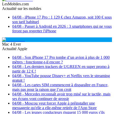
LesMobiles.com
Actualité sur les mobiles
04/08
-
iPhone 17 Pro : 1 129 € chez Amazon, soit 100 € sous
son tarif habituel
04/08
-
Passer à Android en 2026 : 3 smartphones qui ne vous
feront pas regretter l'iPhone
Mac 4 Ever
Actualité Apple
04/08
-
Son iPhone 17 Pro tombe d’un avion à plus de 1 000
mètres : fonctionne-t-il encore ?
04/08
-
Les derniers trackers de UGREEN en super promo à
partir de 12 € !
04/08
-
YouTube pousse Disney+ et Netflix vers le streaming
gratuit !
04/08
-
Les cartes SIM commencent à disparaître en France,
mais pas pour la raison que l’on croit
04/08
-
Mercedes reconnaît avoir trop misé sur le tactile, mais
ses écrans vont continuer de grossir
04/08
-
Moscou veut forcer Apple à préinstaller une
messagerie qu'elle a elle-même retirée de l'App Store
04/08
-
Les jeunes conducteurs risquent 15 000 euros s'ils