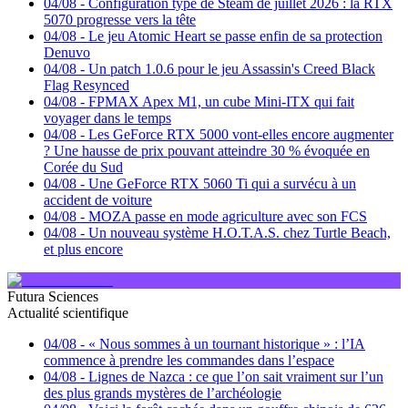
04/08
-
Configuration type de Steam de juillet 2026 : la RTX
5070 progresse vers la tête
04/08
-
Le jeu Atomic Heart se passe enfin de sa protection
Denuvo
04/08
-
Un patch 1.0.6 pour le jeu Assassin's Creed Black
Flag Resynced
04/08
-
FPMAX Apex M1, un cube Mini-ITX qui fait
voyager dans le temps
04/08
-
Les GeForce RTX 5000 vont-elles encore augmenter
? Une hausse de prix pouvant atteindre 30 % évoquée en
Corée du Sud
04/08
-
Une GeForce RTX 5060 Ti qui a survécu à un
accident de voiture
04/08
-
MOZA passe en mode agriculture avec son FCS
04/08
-
Un nouveau système H.O.T.A.S. chez Turtle Beach,
et plus encore
Futura Sciences
Actualité scientifique
04/08
-
« Nous sommes à un tournant historique » : l’IA
commence à prendre les commandes dans l’espace
04/08
-
Lignes de Nazca : ce que l’on sait vraiment sur l’un
des plus grands mystères de l’archéologie