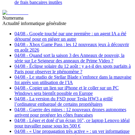
de frais bancaires inutiles
Numerama
Actualité informatique généraliste
04/08
-
Google touché par une première : un agent IA a été
détourné pour en piéger un autre
04/08
-
Xbox Game Pass : les 12 nouveaux jeux à découvrir
en août 2026
04/08
-
Quand sort la saison 3 des Anneaux de pouvoir, la
série sur Le Seigneur des anneaux de Prime Video ?
04/08
-
Éclipse solaire du 12 août : y a-t-il des spots parfaits à
Paris pour observer le phénomène ?
04/08
-
Le studio de Stellar Blade s’enfonce dans la mauvaise
foi après son utilisation de l’IA
04/08
-
Copier un lien sur iPhone et le coller sur un PC
Windows sera bientôt possible en Europe
04/08
-
La version du FSD pour Tesla HW3 a grillé
l’ordinateur embarqué de certains propriétaires
04/08
-
Guerre des mines : 12 nouveaux drones autonomes
arrivent pour protéger les côtes françaises
04/08
-
Léger et doté d’un écran 16″, ce laptop Lenovo idéal
pour travailler passe sous les 500 €
04/08
-
« Une propagation très active » : un ver informatique