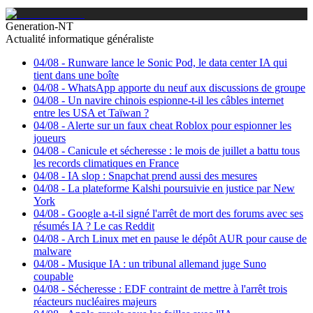
Generation-NT
Actualité informatique généraliste
04/08
-
Runware lance le Sonic Pod, le data center IA qui
tient dans une boîte
04/08
-
WhatsApp apporte du neuf aux discussions de groupe
04/08
-
Un navire chinois espionne-t-il les câbles internet
entre les USA et Taïwan ?
04/08
-
Alerte sur un faux cheat Roblox pour espionner les
joueurs
04/08
-
Canicule et sécheresse : le mois de juillet a battu tous
les records climatiques en France
04/08
-
IA slop : Snapchat prend aussi des mesures
04/08
-
La plateforme Kalshi poursuivie en justice par New
York
04/08
-
Google a-t-il signé l'arrêt de mort des forums avec ses
résumés IA ? Le cas Reddit
04/08
-
Arch Linux met en pause le dépôt AUR pour cause de
malware
04/08
-
Musique IA : un tribunal allemand juge Suno
coupable
04/08
-
Sécheresse : EDF contraint de mettre à l'arrêt trois
réacteurs nucléaires majeurs