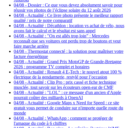
04/08
-
Dossier : Ce que vous devez absolument savoir pour
réussir vos photos de l’éclipse solaire du 12 août 2026
04/08
-
Actualité : Ce livre photo présente le meilleur rapport
qualité / prix de notre comparatif
04/08
-
Actualité : Décathlon : location vs achat de vélo, nous
avons fait le calcul et le résultat est sans appel
04/08
-
Actualité : "On est allés trop loin” : Mercedes
reconnaît que ses voitures ont perdu trop de boutons et veut
faire marche arrière
04/08
-
Thermostat connecté : la solution pour maîtriser votre
facture énergétique
04/08
-
Actualité : Grand Prix MotoGP de Grande-Bretagne
2026 : programme TV complet et horaires
04/08
-
Actualité : Renault 4 E-Tech : le nouvel atout 100 %
électrique de la gendarmerie, restylé pour l’occasion
04/08
-
Actualité : Clip Pro : prix cassé et fiche technique
musclée, tout savoir sur les écouteurs open-ear de CMF
04/08
-
Actualité : "LOL" : ce message d'un ancien d'Apple
pourrait coûter des milliards à OpenAI
04/08
-
Actualité : Google Maps x Need for Speed : ce site
gratuit vous permet de conduire sur n'importe quelle route du
monde
04/08
-
Actualité : WhatsApp : comment se protéger de
l'arnaque du code à 6 chiffres