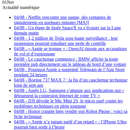
01Net
Actualité numérique
04/08
-
Netflix rencontre une panne, des centaines de
signalements en quelques minutes [MAJ]
04/08
-
Un étage de fusée SpaceX va s’écraser sur la Lune
demain matin
04/08
-
1,2 million de Tesla sous haute surveillance : leur
suspension pourrait entraîner une perte de contrôle
04/08
-
« Apple se trompe » : OpenAI riposte aux accusations
de vol et d’espionnage
04/08
-
Le cauchemar commence : BMW affiche la toute
première pub directement sur le tableau de bord d’une voiture
04/08
-
Pourquoi Apple a supprimé Telegram de l’App Store
pendant 24 heures
04/08
-
Boeing 737 MAX 7 : la fin d’un cauchemar technique
long de sept ans
04/08
-
Après LG, Samsung s’attaque aux applications qui «
détournent la connexion Internet de votre TV »
04/08
-
DJI dévoile le Mic Mini 2S, le micro paré contre les
problèmes techniques en plein tournage
04/08
-
Honor compte bien vendre son Robot Phone : voici sa
fiche technique
04/08
-
« Apple n’a jamais parlé d’un retard » : l’iPhone Ultra
pourrait bien sortir à l’heure