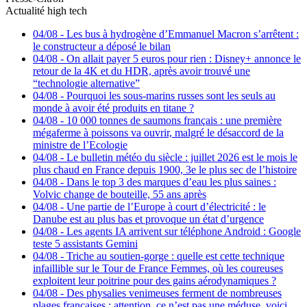
Actualité high tech
04/08
-
Les bus à hydrogène d’Emmanuel Macron s’arrêtent :
le constructeur a déposé le bilan
04/08
-
On allait payer 5 euros pour rien : Disney+ annonce le
retour de la 4K et du HDR, après avoir trouvé une
“technologie alternative”
04/08
-
Pourquoi les sous-marins russes sont les seuls au
monde à avoir été produits en titane ?
04/08
-
10 000 tonnes de saumons français : une première
mégaferme à poissons va ouvrir, malgré le désaccord de la
ministre de l’Ecologie
04/08
-
Le bulletin météo du siècle : juillet 2026 est le mois le
plus chaud en France depuis 1900, 3e le plus sec de l’histoire
04/08
-
Dans le top 3 des marques d’eau les plus saines :
Volvic change de bouteille, 55 ans après
04/08
-
Une partie de l’Europe à court d’électricité : le
Danube est au plus bas et provoque un état d’urgence
04/08
-
Les agents IA arrivent sur téléphone Android : Google
teste 5 assistants Gemini
04/08
-
Triche au soutien-gorge : quelle est cette technique
infaillible sur le Tour de France Femmes, où les coureuses
exploitent leur poitrine pour des gains aérodynamiques ?
04/08
-
Des physalies venimeuses ferment de nombreuses
plages françaises : attention, ce n’est pas une méduse, voici