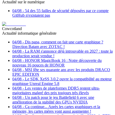
Actualité sur le numérique
04/08
-
54 des 55 failles de sécurité déposées par ce compte
GitHub n'existaient pas
Cowcotland
Actualité informatique généraliste
04/08
-
Dis papa, comment on fait une carte graphique ?
Direction Batam avec ZOTAC !
04/08
-
La RAM s'annonce déjà introuvable en 2027 : toute la
production serait vendue !
04/08
-
HONOR MagicBook 16 : Notre découverte du
nouveau 16 pouces de HONOR
04/08
-
MSI fête ses quarante ans avec les produits DRACO
EPIC EDITION
04/08
-
Le SDK XeSS 3.0.2 ouvre la compatibilité au moteur
graphique Unreal Engine 5.8
04/08
-
Les ventes de plateformes DDR5 restent ultra-
majoritaires malgré des prix toujours très élevés
04/08
-
Un patch pour le jeu Battlefield 6 avec une
amélioration de la stabilité des GPUs NVIDIA
04/08
-
Ça continue... Après les cartes graphiques et la
mémoire, les cartes mères vont aussi augmenter !