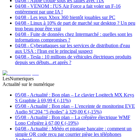
04/08
-
Apple croule sous les failles avec l'IA
04/08
-
VENOM : l'US Air Force a fait voler un F-16
entièrement par une IA !
04/08
-
Les jeux Xbox 360 bientôt jouables sur PC
04/08
-
Linux à 10% de part de marché sur desktop ? Un peu
trop beau pour être vrai
04/08
-
Fuite de données chez Intermarché : quelles sont les
informations compromises ?
04/08
-
Cyberattaques sur les services de distribution d'eau
aux USA : l'Iran est le principal suspect
04/08
-
Tesla : 10 millions de véhicules électriques produits
depuis ses débuts...et après ?
LesNumeriques
Actualité sur le numérique
05/08
-
Actualité : Bon plan – Le clavier Logitech MX Keys
S Graphite à 69,99 € (-11%)
05/08
-
Actualité : Bon plan – L'enceinte de monitoring EVE
Audio SC204 "5 étoiles" à 329,00 € (-15%)
05/08
-
Actualité : Bon plan – La crêpière électrique WMF
Lono Crêpière à 67,00 € (-19%)
04/08
-
Actualité : Météo et piratage bancaire : comment un
simple QR code reçu par courrier piège les téléphones
Android