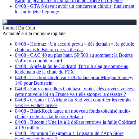
Earth, le géant américain fait marche arrière en urgence
04/08
-
GTA 6 devait avoir un concurrent chinois, finalement,
le studio jette l’éponge
Journal Du Coin
Actualité sur la monnaie digitale
04/08
-
Hormuz : Un accord prévu « dès demain », le pétrole
chute mais le Bitcoin ne vacille pas
04/08
-
CAC 40 au plus haut, SP 500 au sommet : la Bourse
s’offre un double record
04/08
-
Après la faille Coldcard, Bitcoin s’agite comme au
lendemain de la chute de FTX
04/08
-
L’action Circle vaut 38 dollars pour Morgan Stanley,
140 pour Bernstein
04/08
-
Faux conseillers Coinbase, vraies clés privées volées :
cette nouvelle loi en France va-t-elle stopper le désastre ?
04/08
-
Crypto : L’Afrique du Sud veut contrôler les retraits
vers les wallets privés
04/08
-
BlackRock lance un nouveau fonds tokenisé multi-
chaîne, cette fois taillé pour Solana
04/08
-
Bitcoin : Une IA à 2 dollars retrouve la faille Coldcard
à 130 millions
04/08
-
Pourquoi Telegram a-t-il disparu de l’App Store
pendant sept heures ?