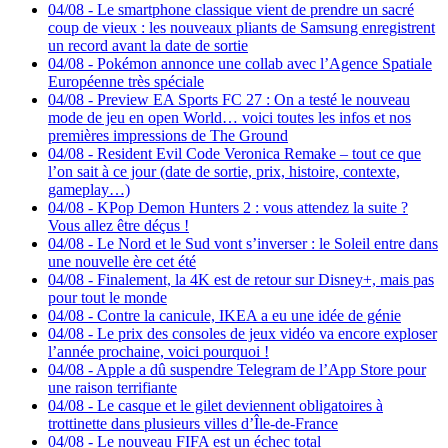
04/08
-
Le smartphone classique vient de prendre un sacré
coup de vieux : les nouveaux pliants de Samsung enregistrent
un record avant la date de sortie
04/08
-
Pokémon annonce une collab avec l’Agence Spatiale
Européenne très spéciale
04/08
-
Preview EA Sports FC 27 : On a testé le nouveau
mode de jeu en open World… voici toutes les infos et nos
premières impressions de The Ground
04/08
-
Resident Evil Code Veronica Remake – tout ce que
l’on sait à ce jour (date de sortie, prix, histoire, contexte,
gameplay…)
04/08
-
KPop Demon Hunters 2 : vous attendez la suite ?
Vous allez être déçus !
04/08
-
Le Nord et le Sud vont s’inverser : le Soleil entre dans
une nouvelle ère cet été
04/08
-
Finalement, la 4K est de retour sur Disney+, mais pas
pour tout le monde
04/08
-
Contre la canicule, IKEA a eu une idée de génie
04/08
-
Le prix des consoles de jeux vidéo va encore exploser
l’année prochaine, voici pourquoi !
04/08
-
Apple a dû suspendre Telegram de l’App Store pour
une raison terrifiante
04/08
-
Le casque et le gilet deviennent obligatoires à
trottinette dans plusieurs villes d’Île-de-France
04/08
-
Le nouveau FIFA est un échec total