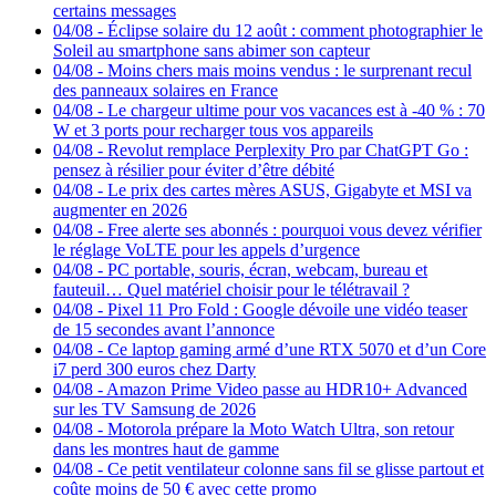
certains messages
04/08
-
Éclipse solaire du 12 août : comment photographier le
Soleil au smartphone sans abimer son capteur
04/08
-
Moins chers mais moins vendus : le surprenant recul
des panneaux solaires en France
04/08
-
Le chargeur ultime pour vos vacances est à -40 % : 70
W et 3 ports pour recharger tous vos appareils
04/08
-
Revolut remplace Perplexity Pro par ChatGPT Go :
pensez à résilier pour éviter d’être débité
04/08
-
Le prix des cartes mères ASUS, Gigabyte et MSI va
augmenter en 2026
04/08
-
Free alerte ses abonnés : pourquoi vous devez vérifier
le réglage VoLTE pour les appels d’urgence
04/08
-
PC portable, souris, écran, webcam, bureau et
fauteuil… Quel matériel choisir pour le télétravail ?
04/08
-
Pixel 11 Pro Fold : Google dévoile une vidéo teaser
de 15 secondes avant l’annonce
04/08
-
Ce laptop gaming armé d’une RTX 5070 et d’un Core
i7 perd 300 euros chez Darty
04/08
-
Amazon Prime Video passe au HDR10+ Advanced
sur les TV Samsung de 2026
04/08
-
Motorola prépare la Moto Watch Ultra, son retour
dans les montres haut de gamme
04/08
-
Ce petit ventilateur colonne sans fil se glisse partout et
coûte moins de 50 € avec cette promo