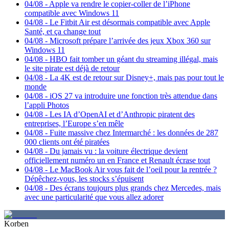
04/08
-
Apple va rendre le copier-coller de l’iPhone
compatible avec Windows 11
04/08
-
Le Fitbit Air est désormais compatible avec Apple
Santé, et ça change tout
04/08
-
Microsoft prépare l’arrivée des jeux Xbox 360 sur
Windows 11
04/08
-
HBO fait tomber un géant du streaming illégal, mais
le site pirate est déjà de retour
04/08
-
La 4K est de retour sur Disney+, mais pas pour tout le
monde
04/08
-
iOS 27 va introduire une fonction très attendue dans
l’appli Photos
04/08
-
Les IA d’OpenAI et d’Anthropic piratent des
entreprises, l’Europe s’en mêle
04/08
-
Fuite massive chez Intermarché : les données de 287
000 clients ont été piratées
04/08
-
Du jamais vu : la voiture électrique devient
officiellement numéro un en France et Renault écrase tout
04/08
-
Le MacBook Air vous fait de l’oeil pour la rentrée ?
Dépêchez-vous, les stocks s’épuisent
04/08
-
Des écrans toujours plus grands chez Mercedes, mais
avec une particularité que vous allez adorer
Korben