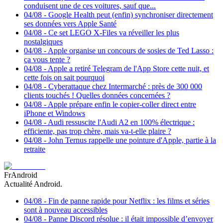
conduisent une de ces voitures, sauf que...
04/08
-
Google Health peut (enfin) synchroniser directement
ses données vers Apple Santé
04/08
-
Ce set LEGO X-Files va réveiller les plus
nostalgiques
04/08
-
Apple organise un concours de sosies de Ted Lasso :
ça vous tente ?
04/08
-
Apple a retiré Telegram de l'App Store cette nuit, et
cette fois on sait pourquoi
04/08
-
Cyberattaque chez Intermarché : près de 300 000
clients touchés ! Quelles données concernées ?
04/08
-
Apple prépare enfin le copier-coller direct entre
iPhone et Windows
04/08
-
Audi ressuscite l'Audi A2 en 100% électrique :
efficiente, pas trop chère, mais va-t-elle plaire ?
04/08
-
John Ternus rappelle une pointure d'Apple, partie à la
retraite
FrAndroid
Actualité Android.
04/08
-
Fin de panne rapide pour Netflix : les films et séries
sont à nouveau accessibles
04/08
-
Panne Discord résolue : il était impossible d’envoyer