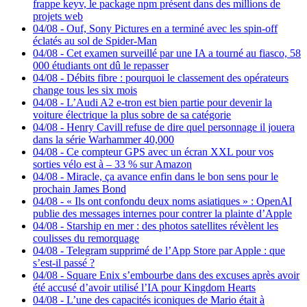
frappe keyv, le package npm présent dans des millions de
projets web
04/08
-
Ouf, Sony Pictures en a terminé avec les spin-off
éclatés au sol de Spider-Man
04/08
-
Cet examen surveillé par une IA a tourné au fiasco, 58
000 étudiants ont dû le repasser
04/08
-
Débits fibre : pourquoi le classement des opérateurs
change tous les six mois
04/08
-
L’Audi A2 e-tron est bien partie pour devenir la
voiture électrique la plus sobre de sa catégorie
04/08
-
Henry Cavill refuse de dire quel personnage il jouera
dans la série Warhammer 40,000
04/08
-
Ce compteur GPS avec un écran XXL pour vos
sorties vélo est à – 33 % sur Amazon
04/08
-
Miracle, ça avance enfin dans le bon sens pour le
prochain James Bond
04/08
-
« Ils ont confondu deux noms asiatiques » : OpenAI
publie des messages internes pour contrer la plainte d’Apple
04/08
-
Starship en mer : des photos satellites révèlent les
coulisses du remorquage
04/08
-
Telegram supprimé de l’App Store par Apple : que
s’est-il passé ?
04/08
-
Square Enix s’embourbe dans des excuses après avoir
été accusé d’avoir utilisé l’IA pour Kingdom Hearts
04/08
-
L’une des capacités iconiques de Mario était à