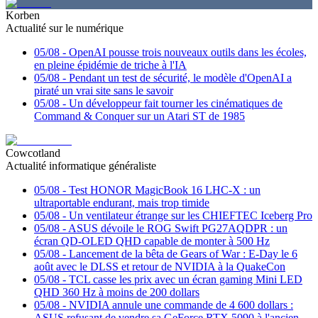
Korben
Actualité sur le numérique
05/08
-
OpenAI pousse trois nouveaux outils dans les écoles,
en pleine épidémie de triche à l'IA
05/08
-
Pendant un test de sécurité, le modèle d'OpenAI a
piraté un vrai site sans le savoir
05/08
-
Un développeur fait tourner les cinématiques de
Command & Conquer sur un Atari ST de 1985
Cowcotland
Actualité informatique généraliste
05/08
-
Test HONOR MagicBook 16 LHC-X : un
ultraportable endurant, mais trop timide
05/08
-
Un ventilateur étrange sur les CHIEFTEC Iceberg Pro
05/08
-
ASUS dévoile le ROG Swift PG27AQDPR : un
écran QD-OLED QHD capable de monter à 500 Hz
05/08
-
Lancement de la bêta de Gears of War : E-Day le 6
août avec le DLSS et retour de NVIDIA à la QuakeCon
05/08
-
TCL casse les prix avec un écran gaming Mini LED
QHD 360 Hz à moins de 200 dollars
05/08
-
NVIDIA annule une commande de 4 600 dollars :
ASUS refusant de vendre sa GeForce RTX 5090 à l'ancien