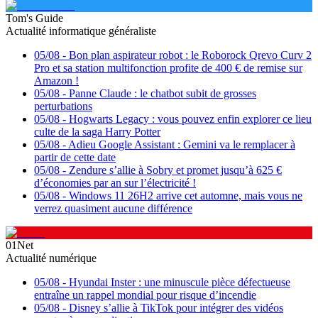
Tom's Guide
Actualité informatique généraliste
05/08
-
Bon plan aspirateur robot : le Roborock Qrevo Curv 2
Pro et sa station multifonction profite de 400 € de remise sur
Amazon !
05/08
-
Panne Claude : le chatbot subit de grosses
perturbations
05/08
-
Hogwarts Legacy : vous pouvez enfin explorer ce lieu
culte de la saga Harry Potter
05/08
-
Adieu Google Assistant : Gemini va le remplacer à
partir de cette date
05/08
-
Zendure s’allie à Sobry et promet jusqu’à 625 €
d’économies par an sur l’électricité !
05/08
-
Windows 11 26H2 arrive cet automne, mais vous ne
verrez quasiment aucune différence
01Net
Actualité numérique
05/08
-
Hyundai Inster : une minuscule pièce défectueuse
entraîne un rappel mondial pour risque d’incendie
05/08
-
Disney s’allie à TikTok pour intégrer des vidéos