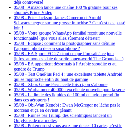
déjà controversé
05/08
-
Amazon lance une chaîne 100 % gratuite pour ses
abonnés Prime Video
05/08
-
Peter Jackson, James Cameron et Arnold
Schwarzenegger sur une grosse franchise ? Ce n’est pas passé
loin !
05/08
-
Votre groupe WhatsApp familial reçoit une nouvelle
fonctionnalité (que vous allez sûrement détester)
05/08
-
Éclipse : comment la photographier sans détruire
l’appareil photo de son smartphone ?
05/08
-
EA Sports FC 27 : tout ce que l’on sait à ce jour
(infos, annonces, date de sortie, open-world The Grounds…)
05/08
-
EA appartient désormais à l’Arabie saoudite et au
gendre de Trump
05/08
-
Test OnePlus Pad 4 : une excellente tablette Android
qui se rapproche enfin du haut de gamme
05/08
-
Xbox Game Pass : cette fois-ci, on s’abonne
05/08
-
Warhammer 40 000 : excellente nouvelle pour la série
05/08
-
La limite des liquides de 100 ml en avion prend fin
dans ces aéroports !
05/08
-
Obi-Wan Kenobi : Ewan McGregor ne lâche pas le
morceau et ça en devient gênant
05/08
-
Ruinés par Trump, des scientifiques lancent un
OnlyFans de marmottes
05/08
-
Pokémon : si vous avez une de ces 10 cartes, c’est le