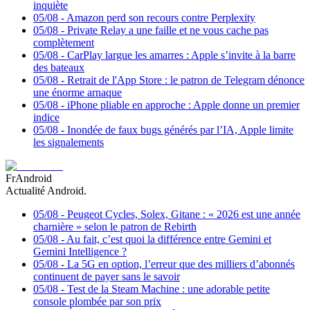
inquiète
05/08
-
Amazon perd son recours contre Perplexity
05/08
-
Private Relay a une faille et ne vous cache pas
complètement
05/08
-
CarPlay largue les amarres : Apple s’invite à la barre
des bateaux
05/08
-
Retrait de l'App Store : le patron de Telegram dénonce
une énorme arnaque
05/08
-
iPhone pliable en approche : Apple donne un premier
indice
05/08
-
Inondée de faux bugs générés par l’IA, Apple limite
les signalements
FrAndroid
Actualité Android.
05/08
-
Peugeot Cycles, Solex, Gitane : « 2026 est une année
charnière » selon le patron de Rebirth
05/08
-
Au fait, c’est quoi la différence entre Gemini et
Gemini Intelligence ?
05/08
-
La 5G en option, l’erreur que des milliers d’abonnés
continuent de payer sans le savoir
05/08
-
Test de la Steam Machine : une adorable petite
console plombée par son prix