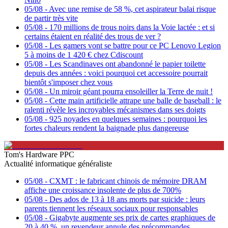
05/08
-
Avec une remise de 58 %, cet aspirateur balai risque
de partir très vite
05/08
-
170 millions de trous noirs dans la Voie lactée : et si
certains étaient en réalité des trous de ver ?
05/08
-
Les gamers vont se battre pour ce PC Lenovo Legion
5 à moins de 1 420 € chez Cdiscount
05/08
-
Les Scandinaves ont abandonné le papier toilette
depuis des années : voici pourquoi cet accessoire pourrait
bientôt s'imposer chez vous
05/08
-
Un miroir géant pourra ensoleiller la Terre de nuit !
05/08
-
Cette main artificielle attrape une balle de baseball : le
ralenti révèle les incroyables mécanismes dans ses doigts
05/08
-
925 noyades en quelques semaines : pourquoi les
fortes chaleurs rendent la baignade plus dangereuse
Tom's Hardware PPC
Actualité informatique généraliste
05/08
-
CXMT : le fabricant chinois de mémoire DRAM
affiche une croissance insolente de plus de 700%
05/08
-
Des ados de 13 à 18 ans morts par suicide : leurs
parents tiennent les réseaux sociaux pour responsables
05/08
-
Gigabyte augmente ses prix de cartes graphiques de
20 à 40 %, un revendeur annule des précommandes