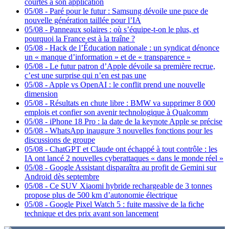
courtes à son application
05/08
-
Paré pour le futur : Samsung dévoile une puce de
nouvelle génération taillée pour l’IA
05/08
-
Panneaux solaires : où s’équipe-t-on le plus, et
pourquoi la France est à la traîne ?
05/08
-
Hack de l’Éducation nationale : un syndicat dénonce
un « manque d’information » et de « transparence »
05/08
-
Le futur patron d’Apple dévoile sa première recrue,
c’est une surprise qui n’en est pas une
05/08
-
Apple vs OpenAI : le conflit prend une nouvelle
dimension
05/08
-
Résultats en chute libre : BMW va supprimer 8 000
emplois et confier son avenir technologique à Qualcomm
05/08
-
iPhone 18 Pro : la date de la keynote Apple se précise
05/08
-
WhatsApp inaugure 3 nouvelles fonctions pour les
discussions de groupe
05/08
-
ChatGPT et Claude ont échappé à tout contrôle : les
IA ont lancé 2 nouvelles cyberattaques « dans le monde réel »
05/08
-
Google Assistant disparaîtra au profit de Gemini sur
Android dès septembre
05/08
-
Ce SUV Xiaomi hybride rechargeable de 3 tonnes
propose plus de 500 km d’autonomie électrique
05/08
-
Google Pixel Watch 5 : fuite massive de la fiche
technique et des prix avant son lancement