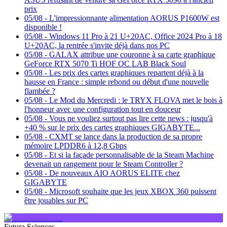
prix
05/08
-
L'impressionnante alimentation AORUS P1600W est
disponible !
05/08
-
Windows 11 Pro à 21 U+20AC, Office 2024 Pro à 18
U+20AC, la rentrée s'invite déjà dans nos PC
05/08
-
GALAX attribue une couronne à sa carte graphique
GeForce RTX 5070 Ti HOF OC LAB Black Soul
05/08
-
Les prix des cartes graphiques repartent déjà à la
hausse en France : simple rebond ou début d'une nouvelle
flambée ?
05/08
-
Le Mod du Mercredi : le TRYX FLOVA met le bois à
l'honneur avec une configuration tout en douceur
05/08
-
Vous ne vouliez surtout pas lire cette news : jusqu'à
+40 % sur le prix des cartes graphiques GIGABYTE...
05/08
-
CXMT se lance dans la production de sa propre
mémoire LPDDR6 à 12,8 Gbps
05/08
-
Et si la façade personnalisable de la Steam Machine
devenait un rangement pour le Steam Controller ?
05/08
-
De nouveaux AIO AORUS ELITE chez
GIGABYTE
05/08
-
Microsoft souhaite que les jeux XBOX 360 puissent
être jouables sur PC
Futura Sciences