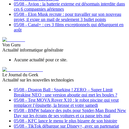
05/08
-
Avion : la batterie externe est désormais interdite dans
ces 6 compagnies aériennes
05/08
-
Elon Musk recrute : pour travailler sur son nouveau
projet, il exige un mail de seulement 3 bullet points
05/08
-
Canal+ : ces 3 films exceptionnels qui débarquent en
août
Von Guru
Actualité informatique généraliste
Aucune actualité pour ce site.
Le Journal du Geek
Actualité sur les nouvelles technologies
05/08
-
Dragon Ball : Sparking ! ZERO – Super Limit
Breaking NEO : une version aboutie qui met les boules ?
05/08
-
Test MOVA Rover X10 : le robot piscine qui veut
remplacer l’épuisette, la brosse et votre samedi
05/08
-
BMW balance des pubs pour Spider-Man Brand New
Day sur les écrans de ses voitures et ça passe très mal
05/08
-
KFC lance le menu le plus bizarre de son histoire
05/08
-
TikTok débarque sur Disney+, avec un partenariat