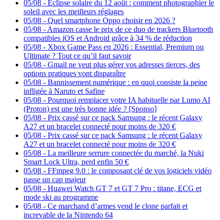
05/08
-
Éclipse solaire du 12 août : comment photographier le
soleil avec les meilleurs réglages
05/08
-
Quel smartphone Oppo choisir en 2026 ?
05/08
-
Amazon casse le prix de ce duo de trackers Bluetooth
compatibles iOS et Android grâce à 34 % de réduction
05/08
-
Xbox Game Pass en 2026 : Essential, Premium ou
Ultimate ? Tout ce qu’il faut savoir
05/08
-
Gmail ne veut plus gérer vos adresses tierces, des
options pratiques vont disparaître
05/08
-
Bannissement numérique : en quoi consiste la peine
infligée à Naruto et Safine
05/08
-
Pourquoi remplacer votre IA habituelle par Lumo AI
(Proton) est une très bonne idée ? [Sponso]
05/08
-
Prix cassé sur ce pack Samsung : le récent Galaxy
A27 et un bracelet connecté pour moins de 320 €
05/08
-
Prix cassé sur ce pack Samsung : le récent Galaxy
A27 et un bracelet connecté pour moins de 320 €
05/08
-
La meilleure serrure connectée du marché, la Nuki
Smart Lock Ultra, perd enfin 50 €
05/08
-
FFmpeg 9.0 : le composant clé de vos logiciels vidéo
passe un cap majeur
05/08
-
Huawei Watch GT 7 et GT 7 Pro : titane, ECG et
mode ski au programme
05/08
-
Ce marchand d’armes vend le clone parfait et
increvable de la Nintendo 64