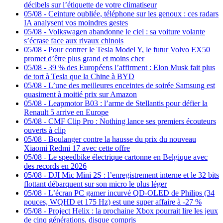
décibels sur l’étiquette de votre climatiseur
05/08
-
Ceinture oubliée, téléphone sur les genoux : ces radars
IA analysent vos moindres gestes
05/08
-
Volkswagen abandonne le ciel : sa voiture volante
s’écrase face aux rivaux chinois
05/08
-
Pour contrer le Tesla Model Y, le futur Volvo EX50
promet d’être plus grand et moins cher
05/08
-
39 % des Européens l’affirment : Elon Musk fait plus
de tort à Tesla que la Chine à BYD
05/08
-
L’une des meilleures enceintes de soirée Samsung est
quasiment à moitié prix sur Amazon
05/08
-
Leapmotor B03 : l’arme de Stellantis pour défier la
Renault 5 arrive en Europe
05/08
-
CMF Clip Pro : Nothing lance ses premiers écouteurs
ouverts à clip
05/08
-
Boulanger contre la hausse du prix du nouveau
Xiaomi Redmi 17 avec cette offre
05/08
-
Le speedbike électrique cartonne en Belgique avec
des records en 2026
05/08
-
DJI Mic Mini 2S : l’enregistrement interne et le 32 bits
flottant débarquent sur son micro le plus léger
05/08
-
L’écran PC gamer incurvé QD-OLED de Philips (34
pouces, WQHD et 175 Hz) est une super affaire à -27 %
05/08
-
Project Helix : la prochaine Xbox pourrait lire les jeux
de cinq générations, disque compris