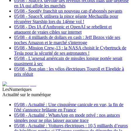
05/08
-
SpaceX dévoile des revenus records mais une dépense
en IA qui affole les marchés
05/08
-
Spotify franchit un nouveau cap d'abonnés payants
05/08
-
SpaceX utilisera la pince géante Mechazilla pour
récupérer Starship lors du 14ème vol !
05/08
-
Des IA d'Anthropic et OpenAI se rebellent et
attaquent de vraies cibles sur internet
05/08
-
4 milliards de dollars en cash : Jeff Bezos vide ses
poches Amazon et le marché s'interroge
05/08
-
Mission Crew-13 : la NASA choisit le Cybertruck de
Tesla pour la sécurité de ses astronautes !
05/08
-
L'arsenal américain de missiles longue portée serait
quasiment à sec
05/08
-
Bon plan : les vélos électriques Touroll et Eleglide à
prix réduit
LesNumeriques
Actualité sur le numérique
05/08
-
Actualité : Une cinquième canicule en vue, la fin de
l'été s'annonce brûlante en France
05/08
-
Actualité : WhatsApp en mode privé : nos astuces
simples pour ne plus laisser aucune trace
05/08
-
Actualité : Voitures électriques : 10,5 milliards d’euros
de bénéfices perdus si l’Europe continue de dépendre de la