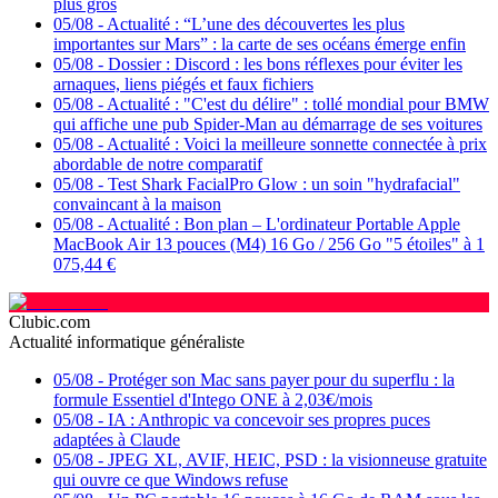
plus gros
05/08
-
Actualité : “L’une des découvertes les plus
importantes sur Mars” : la carte de ses océans émerge enfin
05/08
-
Dossier : Discord : les bons réflexes pour éviter les
arnaques, liens piégés et faux fichiers
05/08
-
Actualité : "C'est du délire" : tollé mondial pour BMW
qui affiche une pub Spider-Man au démarrage de ses voitures
05/08
-
Actualité : Voici la meilleure sonnette connectée à prix
abordable de notre comparatif
05/08
-
Test Shark FacialPro Glow : un soin "hydrafacial"
convaincant à la maison
05/08
-
Actualité : Bon plan – L'ordinateur Portable Apple
MacBook Air 13 pouces (M4) 16 Go / 256 Go "5 étoiles" à 1
075,44 €
Clubic.com
Actualité informatique généraliste
05/08
-
Protéger son Mac sans payer pour du superflu : la
formule Essentiel d'Intego ONE à 2,03€/mois
05/08
-
IA : Anthropic va concevoir ses propres puces
adaptées à Claude
05/08
-
JPEG XL, AVIF, HEIC, PSD : la visionneuse gratuite
qui ouvre ce que Windows refuse