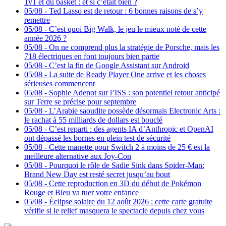
1v1 et du basket : et si c’était bien ?
05/08
-
Ted Lasso est de retour : 6 bonnes raisons de s’y
remettre
05/08
-
C’est quoi Big Walk, le jeu le mieux noté de cette
année 2026 ?
05/08
-
On ne comprend plus la stratégie de Porsche, mais les
718 électriques en font toujours bien partie
05/08
-
C’est la fin de Google Assistant sur Android
05/08
-
La suite de Ready Player One arrive et les choses
sérieuses commencent
05/08
-
Sophie Adenot sur l’ISS : son potentiel retour anticipé
sur Terre se précise pour septembre
05/08
-
L’Arabie saoudite possède désormais Electronic Arts :
le rachat à 55 milliards de dollars est bouclé
05/08
-
C’est reparti : des agents IA d’Anthropic et OpenAI
ont dépassé les bornes en plein test de sécurité
05/08
-
Cette manette pour Switch 2 à moins de 25 € est la
meilleure alternative aux Joy-Con
05/08
-
Pourquoi le rôle de Sadie Sink dans Spider-Man:
Brand New Day est resté secret jusqu’au bout
05/08
-
Cette reproduction en 3D du début de Pokémon
Rouge et Bleu va tuer votre enfance
05/08
-
Éclipse solaire du 12 août 2026 : cette carte gratuite
vérifie si le relief masquera le spectacle depuis chez vous