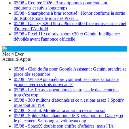
05/08
-
Rentrée 2026 : 3 smartphones pour étudiant,
endurants et suivis longtemps
05/08
-
Smartphone à bras robotisé : Honor confirme la sortie
du Robot Phone le jour des Pixel 11
05/08
-
Galaxy S26 Ultra : Plus de 400 € de remise sur le chef
d'œuvre d'Android
05/08
-
Pixel 11 : coloris, zoom x30 et Gemini Intelligence
dévoilés avant l'annonce officielle
Mac 4 Ever
Actualité Apple
05/08
-
Clap de fin pour Google Assistant : Gemini prendra sa
place dès septembre
05/08
-
WhatsApp améliore vraiment les conversations de
groupe avec ces trois nouveautés
05/08
-
Le Texas suspend tous les projets de data centers :
trop c'est trop
05/08
-
300 millions d'abonnés et ce n'est pas assez ? Spotify
mise tout sur l'IA
05/08
-
Starlink Mobile aura aussi un réseau au sol
05/08
-
Spider-Man abandonne le Xperia pour un Galaxy, et
le placement Samsung se voit beaucoup
05/08
-
SpaceX double son chiffre d’affaires, mais l’IA