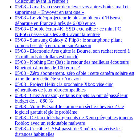
Cdiscount avant la rentrée !
05/08
-
Gmail va cesser de relever vos autres boîtes mail et
supprimera « Envoyer en tant que »
05/08
-
Le vidéoprojecteur le plus ambitieux d’Hisense
débarque en France à près de 6 000 euros
05/08
-
Double écran 4K, SSD extensible : ce mini PC
NiPoGi passe sous les 280€ avant la rentrée
05/08
-
Samsung Galaxy Z Flip8 : le smartphone pliant
compact est déjà en promo sur Amazon
05/08
-
Electronic Arts quitte la Bourse, son rachat record à
55 milliards de dollars est bouclé
05/08
-
Nothing Ear (3a) : le retour des meilleurs écouteurs
Bluetooth à moins de 100 euros ?
05/08
-
Zéro abonnement, zéro câble : cette caméra solaire est
à moitié prix cette été sur Amazon
05/08
-
Project Helix : la prochaine Xbox vise cinq
générations de jeux rétrocompatibles
05/08
-
Chez Amazon, certains projets IA ont dépassé leur
budget de… 860 %
05/08
-
Votre PC souffle comme un sèche-cheveux ? Ce
logiciel gratuit règle le problème
05/08
-
De faux téléchargements de Xeno piègent les joueurs
Roblox avec un redoutable malware
05/08
-
Ce câble USB4 passif de 9 mètres pulvérise les
distances habituelles