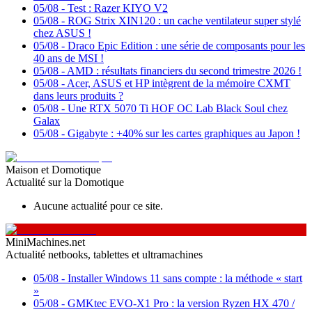
05/08
-
Test : Razer KIYO V2
05/08
-
ROG Strix XIN120 : un cache ventilateur super stylé
chez ASUS !
05/08
-
Draco Epic Edition : une série de composants pour les
40 ans de MSI !
05/08
-
AMD : résultats financiers du second trimestre 2026 !
05/08
-
Acer, ASUS et HP intègrent de la mémoire CXMT
dans leurs produits ?
05/08
-
Une RTX 5070 Ti HOF OC Lab Black Soul chez
Galax
05/08
-
Gigabyte : +40% sur les cartes graphiques au Japon !
Maison et Domotique
Actualité sur la Domotique
Aucune actualité pour ce site.
MiniMachines.net
Actualité netbooks, tablettes et ultramachines
05/08
-
Installer Windows 11 sans compte : la méthode « start
»
05/08
-
GMKtec EVO-X1 Pro : la version Ryzen HX 470 /