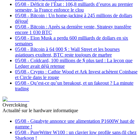
05/08
-
Déficit de l’État : 106,8 milliards d’euros au premier
semestre, la France enfonce le clou
05/08
-
Bitcoin : Un home-jacking à 245 millions de dollars
déjoué
05/08
-
Bitcoin : Après sa dernière vente, Strategy transfère
encore 1 030 BTC
05/08
-
Elon Musk a perdu 600 milliards de dollars en six
semaines
05/08
-
Bitcoin à 64 000 $ : Wall Street et les bourses
asiatiques exultent, BTC reste toujours de marbre
05/08
-
Coldcard, 100 millions de $ plus tard : La leçon que
Ledger avait déjà retenue
05/08
-
Crypto : Cathie Wood et Ark Invest achètent Coinbase
et Circle dans le rouge
05/08
-
Qu’est-ce qu’un breakout, et un fakeout ? La minute
trading
Overcloking
Actualité sur le hardware informatique
05/08
-
Gigabyte annonce une alimentation P1600W haut de
gamme !
05/08
-
PureWriter W100 : un clavier low profile sans-fil chez
Sharkoon !