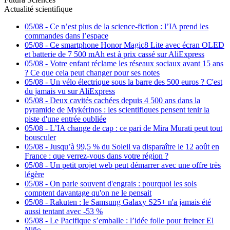
Actualité scientifique
05/08
-
Ce n’est plus de la science-fiction : l’IA prend les
commandes dans l’espace
05/08
-
Ce smartphone Honor Magic8 Lite avec écran OLED
et batterie de 7 500 mAh est à prix cassé sur AliExpress
05/08
-
Votre enfant réclame les réseaux sociaux avant 15 ans
? Ce que cela peut changer pour ses notes
05/08
-
Un vélo électrique sous la barre des 500 euros ? C'est
du jamais vu sur AliExpress
05/08
-
Deux cavités cachées depuis 4 500 ans dans la
pyramide de Mykérinos : les scientifiques pensent tenir la
piste d'une entrée oubliée
05/08
-
L’IA change de cap : ce pari de Mira Murati peut tout
bousculer
05/08
-
Jusqu’à 99,5 % du Soleil va disparaître le 12 août en
France : que verrez-vous dans votre région ?
05/08
-
Un petit projet web peut démarrer avec une offre très
légère
05/08
-
On parle souvent d'engrais : pourquoi les sols
comptent davantage qu'on ne le pensait
05/08
-
Rakuten : le Samsung Galaxy S25+ n'a jamais été
aussi tentant avec -53 %
05/08
-
Le Pacifique s’emballe : l’idée folle pour freiner El
Niño