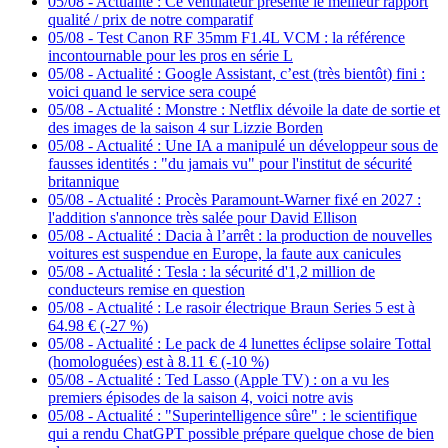
05/08
-
Actualité : Ce ventilateur présente le meilleur rapport
qualité / prix de notre comparatif
05/08
-
Test Canon RF 35mm F1.4L VCM : la référence
incontournable pour les pros en série L
05/08
-
Actualité : Google Assistant, c’est (très bientôt) fini :
voici quand le service sera coupé
05/08
-
Actualité : Monstre : Netflix dévoile la date de sortie et
des images de la saison 4 sur Lizzie Borden
05/08
-
Actualité : Une IA a manipulé un développeur sous de
fausses identités : "du jamais vu" pour l'institut de sécurité
britannique
05/08
-
Actualité : Procès Paramount-Warner fixé en 2027 :
l'addition s'annonce très salée pour David Ellison
05/08
-
Actualité : Dacia à l’arrêt : la production de nouvelles
voitures est suspendue en Europe, la faute aux canicules
05/08
-
Actualité : Tesla : la sécurité d'1,2 million de
conducteurs remise en question
05/08
-
Actualité : Le rasoir électrique Braun Series 5 est à
64.98 € (-27 %)
05/08
-
Actualité : Le pack de 4 lunettes éclipse solaire Tottal
(homologuées) est à 8.11 € (-10 %)
05/08
-
Actualité : Ted Lasso (Apple TV) : on a vu les
premiers épisodes de la saison 4, voici notre avis
05/08
-
Actualité : "Superintelligence sûre" : le scientifique
qui a rendu ChatGPT possible prépare quelque chose de bien