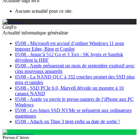
Actualité high tech
Aucune actualité pour ce site.
GinjFo
Actualité informatique généraliste
05/08
-
Microsoft est accusé d’utiliser Windows 11 pour
imposer Edge, Bing et Copilot
05/08
-
Jusqu’à 512 Go et 3 To/s : SK hynix et Sandisk
dévoilent la HBF
05/08
-
Apple préparerait un mois de septembre explosif avec
cinq nouveaux appareils
05/08
-
La NAND QLC à 332 couches promet des SSD plus
gros et rapides
05/08
-
SSD PCIe 6.0, Marvell dévoile un monstre à 16
canaux NAND
05/08
-
Apple va ouvrir le presse-papiers de l’iPhone aux PC
Windows
05/08
-
Les futurs SSD NVMe se préparent aux ordinateurs
quantiques
05/08
-
Attack on Titan 3 tient enfin sa date de sortie !
Presse-Citron