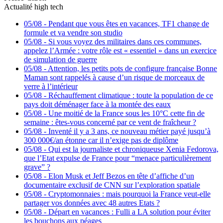
Actualité high tech
05/08
-
Pendant que vous êtes en vacances, TF1 change de
formule et va vendre son studio
05/08
-
Si vous voyez des militaires dans ces communes,
appelez l’Armée : votre rôle est « essentiel » dans un exercice
de simulation de guerre
05/08
-
Attention, les petits pots de configure française Bonne
Maman sont rappelés à cause d’un risque de morceaux de
verre à l’intérieur
05/08
-
Réchauffement climatique : toute la population de ce
pays doit déménager face à la montée des eaux
05/08
-
Une moitié de la France sous les 10°C cette fin de
semaine : êtes-vous concerné par ce vent de fraîcheur ?
05/08
-
Inventé il y a 3 ans, ce nouveau métier payé jusqu’à
300 000€/an étonne car il n’exige pas de diplôme
05/08
-
Qui est la journaliste et chroniqueuse Xenia Fedorova,
que l’Etat expulse de France pour “menace particulièrement
grave” ?
05/08
-
Elon Musk et Jeff Bezos en tête d’affiche d’un
documentaire exclusif de CNN sur l’exploration spatiale
05/08
-
Cryptomonnaies : mais pourquoi la France veut-elle
partager vos données avec 48 autres Etats ?
05/08
-
Départ en vacances : Fulli a LA solution pour éviter
les bouchons aux péages