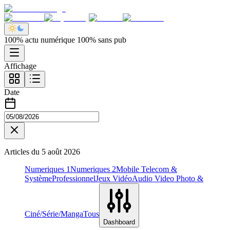
100% actu numérique 100% sans pub
Affichage
Date
Articles du
5 août 2026
Numeriques 1
Numeriques 2
Mobile Telecom &
Système
Professionnel
Jeux Vidéo
Audio Video Photo &
Ciné/Série/Manga
Tous
Dashboard