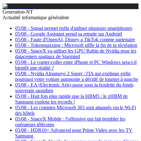
Generation-NT
Actualité informatique généraliste
05/08
-
Signal permet enfin d'utiliser plusieurs smartphones
05/08
-
Google Assistant prend sa retraite sur Android
05/08
-
Faute d'OpenAI, Disney a TikTok comme partenaire
05/08
-
Tokenmaxxing : Microsoft siffle la fin de la récréation
05/08
-
SpaceX va utiliser les GPU Rubin de Nvidia pour les
datacenters spatiaux de Starmind
05/08
-
Le copier-coller entre iPhone et PC Windows sera-t-il
bientôt une réalité ?
05/08
-
Nvidia Alpamayo 2 Super : l'IA qui explique enfin
pourquoi votre voiture autonome a décidé de tourner à gauche
05/08
-
EA (Electronic Arts) passe sous la houlette du fonds
souverain saoudien
05/08
-
Huit fois plus rapide que la HBM5 : le zHBM de
Samsung explose les records !
05/08
-
Les comptes Microsoft 365 sont attaqués via le Wi-Fi
des hôtels
05/08
-
SpaceX Mobile : l'offensive qui fait trembler les
opérateurs télécoms
05/08
-
HDR10+ Advanced pour Prime Video avec les TV
Samsung