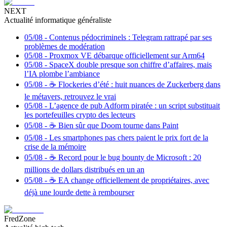
NEXT
Actualité informatique généraliste
05/08
-
Contenus pédocriminels : Telegram rattrapé par ses
problèmes de modération
05/08
-
Proxmox VE débarque officiellement sur Arm64
05/08
-
SpaceX double presque son chiffre d’affaires, mais
l’IA plombe l’ambiance
05/08
-
☕️ Flockeries d’été : huit nuances de Zuckerberg dans
le métavers, retrouvez le vrai
05/08
-
L’agence de pub Adform piratée : un script substituait
les portefeuilles crypto des lecteurs
05/08
-
☕️ Bien sûr que Doom tourne dans Paint
05/08
-
Les smartphones pas chers paient le prix fort de la
crise de la mémoire
05/08
-
☕️ Record pour le bug bounty de Microsoft : 20
millions de dollars distribués en un an
05/08
-
☕️ EA change officiellement de propriétaires, avec
déjà une lourde dette à rembourser
FredZone