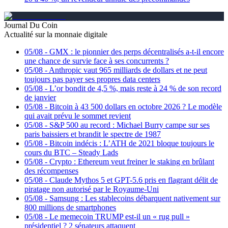
Journal Du Coin
Actualité sur la monnaie digitale
05/08
-
GMX : le pionnier des perps décentralisés a-t-il encore
une chance de survie face à ses concurrents ?
05/08
-
Anthropic vaut 965 milliards de dollars et ne peut
toujours pas payer ses propres data centers
05/08
-
L’or bondit de 4,5 %, mais reste à 24 % de son record
de janvier
05/08
-
Bitcoin à 43 500 dollars en octobre 2026 ? Le modèle
qui avait prévu le sommet revient
05/08
-
S&P 500 au record : Michael Burry campe sur ses
paris baissiers et brandit le spectre de 1987
05/08
-
Bitcoin indécis : L’ATH de 2021 bloque toujours le
cours du BTC – Steady Lads
05/08
-
Crypto : Ethereum veut freiner le staking en brûlant
des récompenses
05/08
-
Claude Mythos 5 et GPT-5.6 pris en flagrant délit de
piratage non autorisé par le Royaume-Uni
05/08
-
Samsung : Les stablecoins débarquent nativement sur
800 millions de smartphones
05/08
-
Le memecoin TRUMP est-il un « rug pull »
présidentiel ? 2 sénateurs attaquent