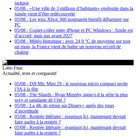
jackpot
05/08
-
«Une ville de 3 millions d’habitants» engloutie dans la
jungle vient d’être redécouverte
05/08
-
Les jeux Xbox 360 pourraient bientôt débarquer sur
PC
05/08
-
Copier-coller entre iPhone et PC Windows : Apple est
d’accord, mais pas avant 2027
05/08
-
Météo historique : avec 24,9 °C de moyenne sur tout
un mois, la France vient de battre un nouveau record de
chaleur
Labo Fnac
Actualité, tests et comparatif
05/08
-
DJI Mic Mini 2S : le nouveau micro compact invite
l’IA à la fête
05/08
-
The Shards : Ryan Murphy signe-t-il la série la plus
sexy et sanglante de l’été ?
05/08
-
La 4K de retour sur Disney+ après des jours
d’incertitude
05/08
-
Rentrée littéraire : pourquoi Ici, maintenant devrait
faire parler à la rentrée ?
05/08
-
Rentrée littéraire : pourquoi Ici, maintenant devrait
faire parler à la rentrée ?