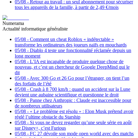
05/08
-
Retour au travail : un seul abonnement pour sécuriser
tous les appareils de la famille, à partir de 2,49 €/mois
Numerama
Actualité informatique généraliste
05/08
-
Comment un cheat Roblox « indétectable »
transforme les ordinateurs des joueurs naïfs en mouchards
05/08
-
Diablo 4 teste une fonctionnalité réclamée depuis un
long moment
05/08
-
L’IA est incapable de produire quelque chose de
nouveau, et c’est un chercheur de Google DeepMind qui le
dit
05/08
-
Avec 300 Go et 26 Go pour l’étranger, on tient l’un
des forfaits de l’été
05/08
-
Crash à 8 700 km/h : quand un accident sur la Lune
devient une aubaine scientifique et questionne le droit
05/08
-
Panne chez Anthropic : Claude est inaccessible pour
de nombreux utilisateurs
05/08
-
« Le problème est résolu » : Elon Musk prétend avoir
réglé l’ultime obstacle du Starship
05/08
-
Si vous ne devez regarder qu’une seule série en août
sur Disney+, c’est Furious
05/08
-
FC 27 dévoile son mode open world avec des matchs