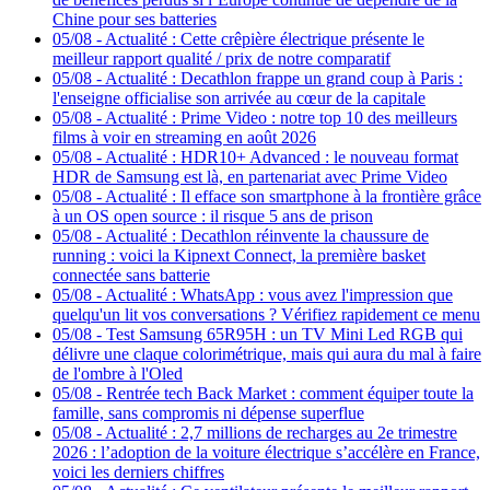
Chine pour ses batteries
05/08
-
Actualité : Cette crêpière électrique présente le
meilleur rapport qualité / prix de notre comparatif
05/08
-
Actualité : Decathlon frappe un grand coup à Paris :
l'enseigne officialise son arrivée au cœur de la capitale
05/08
-
Actualité : Prime Video : notre top 10 des meilleurs
films à voir en streaming en août 2026
05/08
-
Actualité : HDR10+ Advanced : le nouveau format
HDR de Samsung est là, en partenariat avec Prime Video
05/08
-
Actualité : Il efface son smartphone à la frontière grâce
à un OS open source : il risque 5 ans de prison
05/08
-
Actualité : Decathlon réinvente la chaussure de
running : voici la Kipnext Connect, la première basket
connectée sans batterie
05/08
-
Actualité : WhatsApp : vous avez l'impression que
quelqu'un lit vos conversations ? Vérifiez rapidement ce menu
05/08
-
Test Samsung 65R95H : un TV Mini Led RGB qui
délivre une claque colorimétrique, mais qui aura du mal à faire
de l'ombre à l'Oled
05/08
-
Rentrée tech Back Market : comment équiper toute la
famille, sans compromis ni dépense superflue
05/08
-
Actualité : 2,7 millions de recharges au 2e trimestre
2026 : l’adoption de la voiture électrique s’accélère en France,
voici les derniers chiffres