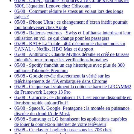
05/08
-
Un PC portable 16 pouces à 16 Go de RAM sous les
500€, l'équation Lenovo chez Cdiscount
05/08
-
Comment réduire le stress au volant lors des longs
trajets ?
05/08
-
iPhone Ultra : ce changement d’écran inédit pourrait
tout bouleverser chez Apple
05/08
-
Batteries externes : Swiss et Lufthansa interdisent leur
utilisation en vol, ce qui change pour les passagers
05/08
-
RAT+ La Totale : 46€ d'économie chaque mois sur
CANAL+, Netflix, HBO Max et du sport
05/08
-
Anthropic : Claude Mythos déraille et créé de fausses
indentités pour tromper les vérifications humaines
05/08
-
Spotify franchit un cap historique avec plus de 300
millions d'abonnés Premium
05/08
-
Google révèle discrètement la vérité sur les
téléchargements de l’IA embarquée dans Chrome
05/08
-
Ce que vaut vraiment la coûteuse barrette LPCAMM2
du Framework Laptop 13 Pro
05/08
-
Canicule : ce climatiseur TCL est encore disponible en
livraison rapide aujourd'hui !
05/08
-
SpaceX, Google, Pentagone : la montée en puissance
discrète du cloud IA de Musk
05/08
-
Samsung et LG bannissent les applications capables
de louer la connexion Internet de votre téléviseur
05/08
-
Ce clavier Logitech passe sous les 70€ chez