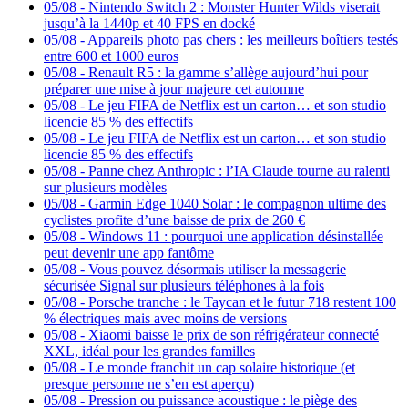
05/08
-
Nintendo Switch 2 : Monster Hunter Wilds viserait
jusqu’à la 1440p et 40 FPS en docké
05/08
-
Appareils photo pas chers : les meilleurs boîtiers testés
entre 600 et 1000 euros
05/08
-
Renault R5 : la gamme s’allège aujourd’hui pour
préparer une mise à jour majeure cet automne
05/08
-
Le jeu FIFA de Netflix est un carton… et son studio
licencie 85 % des effectifs
05/08
-
Le jeu FIFA de Netflix est un carton… et son studio
licencie 85 % des effectifs
05/08
-
Panne chez Anthropic : l’IA Claude tourne au ralenti
sur plusieurs modèles
05/08
-
Garmin Edge 1040 Solar : le compagnon ultime des
cyclistes profite d’une baisse de prix de 260 €
05/08
-
Windows 11 : pourquoi une application désinstallée
peut devenir une app fantôme
05/08
-
Vous pouvez désormais utiliser la messagerie
sécurisée Signal sur plusieurs téléphones à la fois
05/08
-
Porsche tranche : le Taycan et le futur 718 restent 100
% électriques mais avec moins de versions
05/08
-
Xiaomi baisse le prix de son réfrigérateur connecté
XXL, idéal pour les grandes familles
05/08
-
Le monde franchit un cap solaire historique (et
presque personne ne s’en est aperçu)
05/08
-
Pression ou puissance acoustique : le piège des