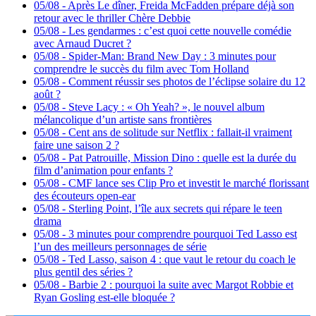
05/08
-
Après Le dîner, Freida McFadden prépare déjà son
retour avec le thriller Chère Debbie
05/08
-
Les gendarmes : c’est quoi cette nouvelle comédie
avec Arnaud Ducret ?
05/08
-
Spider-Man: Brand New Day : 3 minutes pour
comprendre le succès du film avec Tom Holland
05/08
-
Comment réussir ses photos de l’éclipse solaire du 12
août ?
05/08
-
Steve Lacy : « Oh Yeah? », le nouvel album
mélancolique d’un artiste sans frontières
05/08
-
Cent ans de solitude sur Netflix : fallait-il vraiment
faire une saison 2 ?
05/08
-
Pat Patrouille, Mission Dino : quelle est la durée du
film d’animation pour enfants ?
05/08
-
CMF lance ses Clip Pro et investit le marché florissant
des écouteurs open-ear
05/08
-
Sterling Point, l’île aux secrets qui répare le teen
drama
05/08
-
3 minutes pour comprendre pourquoi Ted Lasso est
l’un des meilleurs personnages de série
05/08
-
Ted Lasso, saison 4 : que vaut le retour du coach le
plus gentil des séries ?
05/08
-
Barbie 2 : pourquoi la suite avec Margot Robbie et
Ryan Gosling est-elle bloquée ?