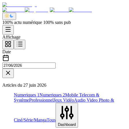
100% actu numérique 100% sans pub
Affichage
Date
Articles du
27 juin 2026
Numeriques 1
Numeriques 2
Mobile Telecom &
Système
Professionnel
Jeux Vidéo
Audio Video Photo &
Ciné/Série/Manga
Tous
Dashboard