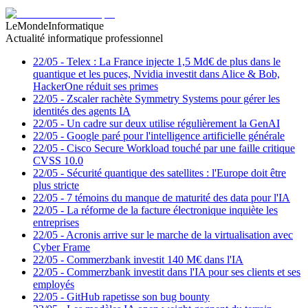
LeMondeInformatique
Actualité informatique professionnel
22/05
-
Telex : La France injecte 1,5 Md€ de plus dans le
quantique et les puces, Nvidia investit dans Alice & Bob,
HackerOne réduit ses primes
22/05
-
Zscaler rachète Symmetry Systems pour gérer les
identités des agents IA
22/05
-
Un cadre sur deux utilise régulièrement la GenAI
22/05
-
Google paré pour l'intelligence artificielle générale
22/05
-
Cisco Secure Workload touché par une faille critique
CVSS 10.0
22/05
-
Sécurité quantique des satellites : l'Europe doit être
plus stricte
22/05
-
7 témoins du manque de maturité des data pour l'IA
22/05
-
La réforme de la facture électronique inquiète les
entreprises
22/05
-
Acronis arrive sur le marche de la virtualisation avec
Cyber Frame
22/05
-
Commerzbank investit 140 M€ dans l'IA
22/05
-
Commerzbank investit dans l'IA pour ses clients et ses
employés
22/05
-
GitHub rapetisse son bug bounty