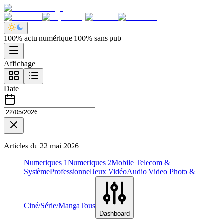
100% actu numérique 100% sans pub
Affichage
Date
Articles du
22 mai 2026
Numeriques 1
Numeriques 2
Mobile Telecom &
Système
Professionnel
Jeux Vidéo
Audio Video Photo &
Ciné/Série/Manga
Tous
Dashboard