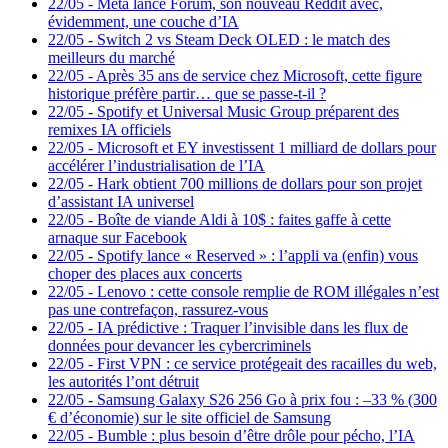
22/05
-
Meta lance Forum, son nouveau Reddit avec,
évidemment, une couche d’IA
22/05
-
Switch 2 vs Steam Deck OLED : le match des
meilleurs du marché
22/05
-
Après 35 ans de service chez Microsoft, cette figure
historique préfère partir… que se passe-t-il ?
22/05
-
Spotify et Universal Music Group préparent des
remixes IA officiels
22/05
-
Microsoft et EY investissent 1 milliard de dollars pour
accélérer l’industrialisation de l’IA
22/05
-
Hark obtient 700 millions de dollars pour son projet
d’assistant IA universel
22/05
-
Boîte de viande Aldi à 10$ : faites gaffe à cette
arnaque sur Facebook
22/05
-
Spotify lance « Reserved » : l’appli va (enfin) vous
choper des places aux concerts
22/05
-
Lenovo : cette console remplie de ROM illégales n’est
pas une contrefaçon, rassurez-vous
22/05
-
IA prédictive : Traquer l’invisible dans les flux de
données pour devancer les cybercriminels
22/05
-
First VPN : ce service protégeait des racailles du web,
les autorités l’ont détruit
22/05
-
Samsung Galaxy S26 256 Go à prix fou : –33 % (300
€ d’économie) sur le site officiel de Samsung
22/05
-
Bumble : plus besoin d’être drôle pour pécho, l’IA