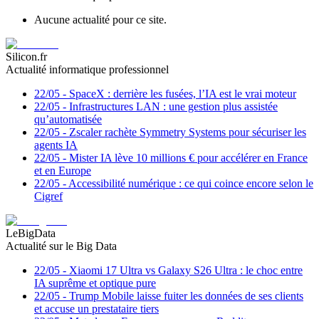
Aucune actualité pour ce site.
Silicon.fr
Actualité informatique professionnel
22/05
-
SpaceX : derrière les fusées, l’IA est le vrai moteur
22/05
-
Infrastructures LAN : une gestion plus assistée
qu’automatisée
22/05
-
Zscaler rachète Symmetry Systems pour sécuriser les
agents IA
22/05
-
Mister IA lève 10 millions € pour accélérer en France
et en Europe
22/05
-
Accessibilité numérique : ce qui coince encore selon le
Cigref
LeBigData
Actualité sur le Big Data
22/05
-
Xiaomi 17 Ultra vs Galaxy S26 Ultra : le choc entre
IA suprême et optique pure
22/05
-
Trump Mobile laisse fuiter les données de ses clients
et accuse un prestataire tiers