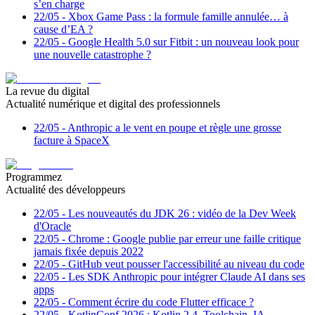
s’en charge
22/05
-
Xbox Game Pass : la formule famille annulée… à
cause d’EA ?
22/05
-
Google Health 5.0 sur Fitbit : un nouveau look pour
une nouvelle catastrophe ?
La revue du digital
Actualité numérique et digital des professionnels
22/05
-
Anthropic a le vent en poupe et règle une grosse
facture à SpaceX
Programmez
Actualité des développeurs
22/05
-
Les nouveautés du JDK 26 : vidéo de la Dev Week
d'Oracle
22/05
-
Chrome : Google publie par erreur une faille critique
jamais fixée depuis 2022
22/05
-
GitHub veut pousser l'accessibilité au niveau du code
22/05
-
Les SDK Anthropic pour intégrer Claude AI dans ses
apps
22/05
-
Comment écrire du code Flutter efficace ?
22/05
-
KotlinConf 2026 : Kotlin 2.4, Toolchain, IA,