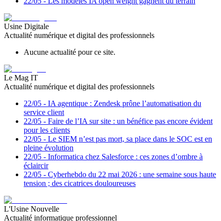
22/05
-
Les modèles IA open weight gagnent du terrain
Usine Digitale
Actualité numérique et digital des professionnels
Aucune actualité pour ce site.
Le Mag IT
Actualité numérique et digital des professionnels
22/05
-
IA agentique : Zendesk prône l’automatisation du
service client
22/05
-
Faire de l’IA sur site : un bénéfice pas encore évident
pour les clients
22/05
-
Le SIEM n’est pas mort, sa place dans le SOC est en
pleine évolution
22/05
-
Informatica chez Salesforce : ces zones d’ombre à
éclaircir
22/05
-
Cyberhebdo du 22 mai 2026 : une semaine sous haute
tension ; des cicatrices douloureuses
L'Usine Nouvelle
Actualité informatique professionnel