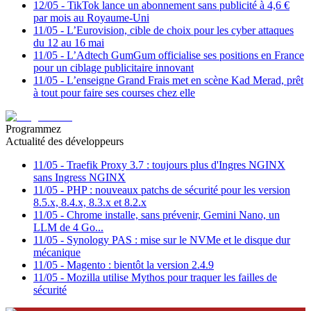
12/05
-
TikTok lance un abonnement sans publicité à 4,6 €
par mois au Royaume-Uni
11/05
-
L’Eurovision, cible de choix pour les cyber attaques
du 12 au 16 mai
11/05
-
L’Adtech GumGum officialise ses positions en France
pour un ciblage publicitaire innovant
11/05
-
L’enseigne Grand Frais met en scène Kad Merad, prêt
à tout pour faire ses courses chez elle
Programmez
Actualité des développeurs
11/05
-
Traefik Proxy 3.7 : toujours plus d'Ingres NGINX
sans Ingress NGINX
11/05
-
PHP : nouveaux patchs de sécurité pour les version
8.5.x, 8.4.x, 8.3.x et 8.2.x
11/05
-
Chrome installe, sans prévenir, Gemini Nano, un
LLM de 4 Go...
11/05
-
Synology PAS : mise sur le NVMe et le disque dur
mécanique
11/05
-
Magento : bientôt la version 2.4.9
11/05
-
Mozilla utilise Mythos pour traquer les failles de
sécurité