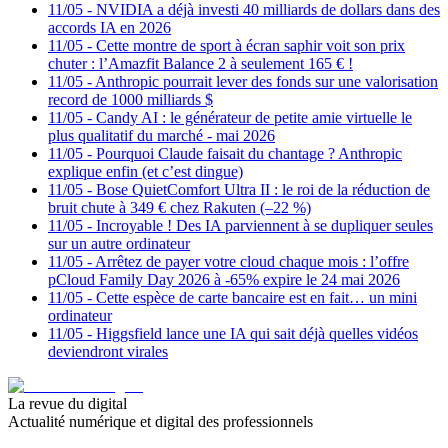
11/05
-
NVIDIA a déjà investi 40 milliards de dollars dans des
accords IA en 2026
11/05
-
Cette montre de sport à écran saphir voit son prix
chuter : l’Amazfit Balance 2 à seulement 165 € !
11/05
-
Anthropic pourrait lever des fonds sur une valorisation
record de 1000 milliards $
11/05
-
Candy AI : le générateur de petite amie virtuelle le
plus qualitatif du marché - mai 2026
11/05
-
Pourquoi Claude faisait du chantage ? Anthropic
explique enfin (et c’est dingue)
11/05
-
Bose QuietComfort Ultra II : le roi de la réduction de
bruit chute à 349 € chez Rakuten (–22 %)
11/05
-
Incroyable ! Des IA parviennent à se dupliquer seules
sur un autre ordinateur
11/05
-
Arrêtez de payer votre cloud chaque mois : l’offre
pCloud Family Day 2026 à -65% expire le 24 mai 2026
11/05
-
Cette espèce de carte bancaire est en fait… un mini
ordinateur
11/05
-
Higgsfield lance une IA qui sait déjà quelles vidéos
deviendront virales
La revue du digital
Actualité numérique et digital des professionnels