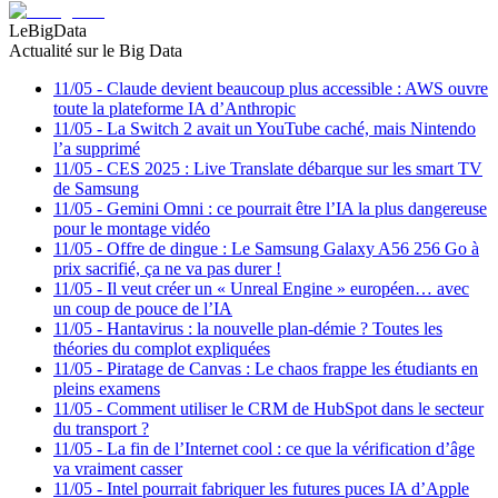
LeBigData
Actualité sur le Big Data
11/05
-
Claude devient beaucoup plus accessible : AWS ouvre
toute la plateforme IA d’Anthropic
11/05
-
La Switch 2 avait un YouTube caché, mais Nintendo
l’a supprimé
11/05
-
CES 2025 : Live Translate débarque sur les smart TV
de Samsung
11/05
-
Gemini Omni : ce pourrait être l’IA la plus dangereuse
pour le montage vidéo
11/05
-
Offre de dingue : Le Samsung Galaxy A56 256 Go à
prix sacrifié, ça ne va pas durer !
11/05
-
Il veut créer un « Unreal Engine » européen… avec
un coup de pouce de l’IA
11/05
-
Hantavirus : la nouvelle plan-démie ? Toutes les
théories du complot expliquées
11/05
-
Piratage de Canvas : Le chaos frappe les étudiants en
pleins examens
11/05
-
Comment utiliser le CRM de HubSpot dans le secteur
du transport ?
11/05
-
La fin de l’Internet cool : ce que la vérification d’âge
va vraiment casser
11/05
-
Intel pourrait fabriquer les futures puces IA d’Apple