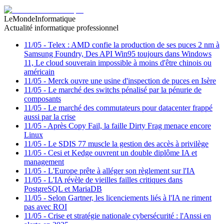
LeMondeInformatique
Actualité informatique professionnel
11/05
-
Telex : AMD confie la production de ses puces 2 nm à
Samsung Foundry, Des API Win95 toujours dans Windows
11, Le cloud souverain impossible à moins d'être chinois ou
américain
11/05
-
Merck ouvre une usine d'inspection de puces en Isère
11/05
-
Le marché des switchs pénalisé par la pénurie de
composants
11/05
-
Le marché des commutateurs pour datacenter frappé
aussi par la crise
11/05
-
Après Copy Fail, la faille Dirty Frag menace encore
Linux
11/05
-
Le SDIS 77 muscle la gestion des accès à privilège
11/05
-
Cesi et Kedge ouvrent un double diplôme IA et
management
11/05
-
L'Europe prête à alléger son règlement sur l'IA
11/05
-
L'IA révèle de vieilles failles critiques dans
PostgreSQL et MariaDB
11/05
-
Selon Gartner, les licenciements liés à l'IA ne riment
pas avec ROI
11/05
-
Crise et stratégie nationale cybersécurité : l'Anssi en