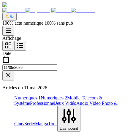
100% actu numérique 100% sans pub
Affichage
Date
Articles du
11 mai 2026
Numeriques 1
Numeriques 2
Mobile Telecom &
Système
Professionnel
Jeux Vidéo
Audio Video Photo &
Ciné/Série/Manga
Tous
Dashboard