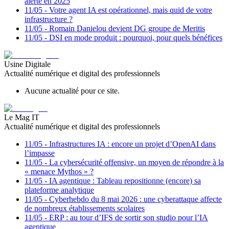
alerte en 2025
11/05
-
Votre agent IA est opérationnel, mais quid de votre
infrastructure ?
11/05
-
Romain Danielou devient DG groupe de Meritis
11/05
-
DSI en mode produit : pourquoi, pour quels bénéfices
Usine Digitale
Actualité numérique et digital des professionnels
Aucune actualité pour ce site.
Le Mag IT
Actualité numérique et digital des professionnels
11/05
-
Infrastructures IA : encore un projet d’OpenAI dans
l’impasse
11/05
-
La cybersécurité offensive, un moyen de répondre à la
« menace Mythos » ?
11/05
-
IA agentique : Tableau repositionne (encore) sa
plateforme analytique
11/05
-
Cyberhebdo du 8 mai 2026 : une cyberattaque affecte
de nombreux établissements scolaires
11/05
-
ERP : au tour d’IFS de sortir son studio pour l’IA
agentique