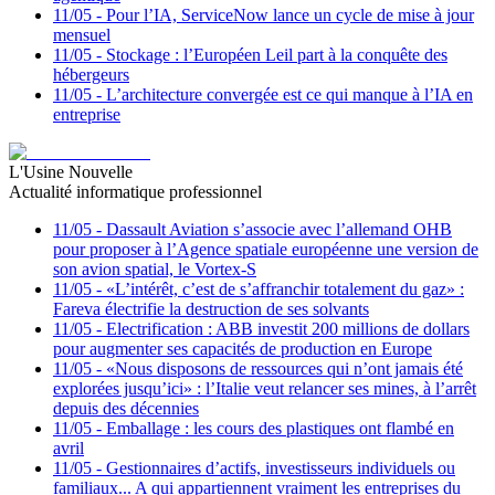
11/05
-
Pour l’IA, ServiceNow lance un cycle de mise à jour
mensuel
11/05
-
Stockage : l’Européen Leil part à la conquête des
hébergeurs
11/05
-
L’architecture convergée est ce qui manque à l’IA en
entreprise
L'Usine Nouvelle
Actualité informatique professionnel
11/05
-
Dassault Aviation s’associe avec l’allemand OHB
pour proposer à l’Agence spatiale européenne une version de
son avion spatial, le Vortex-S
11/05
-
«L’intérêt, c’est de s’affranchir totalement du gaz» :
Fareva électrifie la destruction de ses solvants
11/05
-
Electrification : ABB investit 200 millions de dollars
pour augmenter ses capacités de production en Europe
11/05
-
«Nous disposons de ressources qui n’ont jamais été
explorées jusqu’ici» : l’Italie veut relancer ses mines, à l’arrêt
depuis des décennies
11/05
-
Emballage : les cours des plastiques ont flambé en
avril
11/05
-
Gestionnaires d’actifs, investisseurs individuels ou
familiaux... A qui appartiennent vraiment les entreprises du