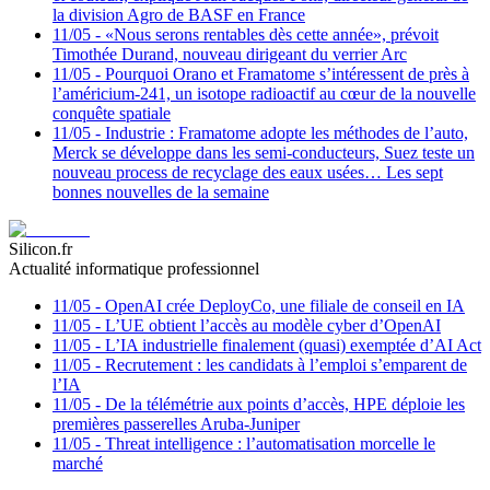
la division Agro de BASF en France
11/05
-
«Nous serons rentables dès cette année», prévoit
Timothée Durand, nouveau dirigeant du verrier Arc
11/05
-
Pourquoi Orano et Framatome s’intéressent de près à
l’américium-241, un isotope radioactif au cœur de la nouvelle
conquête spatiale
11/05
-
Industrie : Framatome adopte les méthodes de l’auto,
Merck se développe dans les semi-conducteurs, Suez teste un
nouveau process de recyclage des eaux usées… Les sept
bonnes nouvelles de la semaine
Silicon.fr
Actualité informatique professionnel
11/05
-
OpenAI crée DeployCo, une filiale de conseil en IA
11/05
-
L’UE obtient l’accès au modèle cyber d’OpenAI
11/05
-
L’IA industrielle finalement (quasi) exemptée d’AI Act
11/05
-
Recrutement : les candidats à l’emploi s’emparent de
l’IA
11/05
-
De la télémétrie aux points d’accès, HPE déploie les
premières passerelles Aruba-Juniper
11/05
-
Threat intelligence : l’automatisation morcelle le
marché