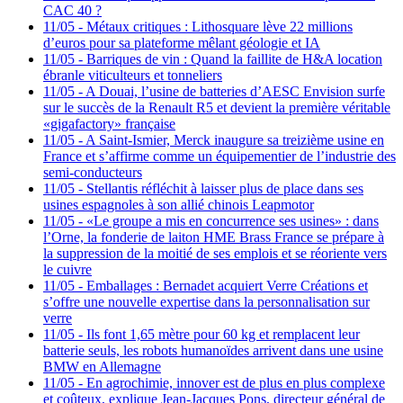
CAC 40 ?
11/05
-
Métaux critiques : Lithosquare lève 22 millions
d’euros pour sa plateforme mêlant géologie et IA
11/05
-
Barriques de vin : Quand la faillite de H&A location
ébranle viticulteurs et tonneliers
11/05
-
A Douai, l’usine de batteries d’AESC Envision surfe
sur le succès de la Renault R5 et devient la première véritable
«gigafactory» française
11/05
-
A Saint-Ismier, Merck inaugure sa treizième usine en
France et s’affirme comme un équipementier de l’industrie des
semi-conducteurs
11/05
-
Stellantis réfléchit à laisser plus de place dans ses
usines espagnoles à son allié chinois Leapmotor
11/05
-
«Le groupe a mis en concurrence ses usines» : dans
l’Orne, la fonderie de laiton HME Brass France se prépare à
la suppression de la moitié de ses emplois et se réoriente vers
le cuivre
11/05
-
Emballages : Bernadet acquiert Verre Créations et
s’offre une nouvelle expertise dans la personnalisation sur
verre
11/05
-
Ils font 1,65 mètre pour 60 kg et remplacent leur
batterie seuls, les robots humanoïdes arrivent dans une usine
BMW en Allemagne
11/05
-
En agrochimie, innover est de plus en plus complexe
et coûteux, explique Jean-Jacques Pons, directeur général de