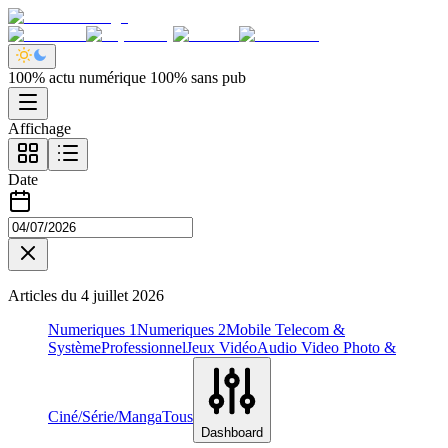
100% actu numérique 100% sans pub
Affichage
Date
Articles du
4 juillet 2026
Numeriques 1
Numeriques 2
Mobile Telecom &
Système
Professionnel
Jeux Vidéo
Audio Video Photo &
Ciné/Série/Manga
Tous
Dashboard