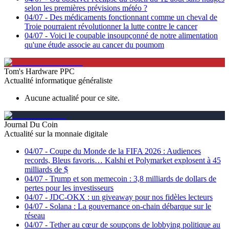
selon les premières prévisions météo ?
04/07
-
Des médicaments fonctionnant comme un cheval de
Troie pourraient révolutionner la lutte contre le cancer
04/07
-
Voici le coupable insoupçonné de notre alimentation
qu'une étude associe au cancer du poumom
Tom's Hardware PPC
Actualité informatique généraliste
Aucune actualité pour ce site.
Journal Du Coin
Actualité sur la monnaie digitale
04/07
-
Coupe du Monde de la FIFA 2026 : Audiences
records, Bleus favoris… Kalshi et Polymarket explosent à 45
milliards de $
04/07
-
Trump et son memecoin : 3,8 milliards de dollars de
pertes pour les investisseurs
04/07
-
JDC-OKX : un giveaway pour nos fidèles lecteurs
04/07
-
Solana : La gouvernance on-chain débarque sur le
réseau
04/07
-
Tether au cœur de soupçons de lobbying politique au