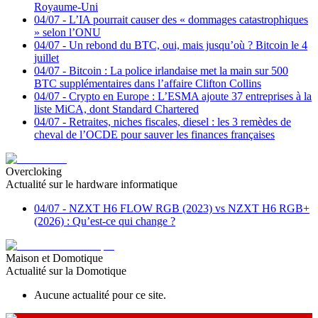
Royaume-Uni
04/07
-
L’IA pourrait causer des « dommages catastrophiques
» selon l’ONU
04/07
-
Un rebond du BTC, oui, mais jusqu’où ? Bitcoin le 4
juillet
04/07
-
Bitcoin : La police irlandaise met la main sur 500
BTC supplémentaires dans l’affaire Clifton Collins
04/07
-
Crypto en Europe : L’ESMA ajoute 37 entreprises à la
liste MiCA, dont Standard Chartered
04/07
-
Retraites, niches fiscales, diesel : les 3 remèdes de
cheval de l’OCDE pour sauver les finances françaises
Overcloking
Actualité sur le hardware informatique
04/07
-
NZXT H6 FLOW RGB (2023) vs NZXT H6 RGB+
(2026) : Qu’est-ce qui change ?
Maison et Domotique
Actualité sur la Domotique
Aucune actualité pour ce site.