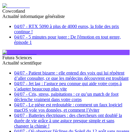
Cowcotland
Actualité informatique généraliste
04/07
-
RTX 5090 à plus de 4000 euros, la folie des prix
continue !
04/07
-
5 minutes pour juger : De l'émotion en tout genre,
épisode 1
Futura Sciences
Actualité scientifique
04/07
-
Patient bizarre : elle entend des voix qui lui répètent
d’aller consulter, ce que les médecins découvrent est troublant
04/07
-
Jet lag : l’astuce peu connue qui aide votre corps à
s’adapter beaucoup plus vite
04/07
-
Cris, stress, palpitations : ce qu’un match de foot
déclenche vraiment dans votre corps
04/07
-
Le piège est redoutable : comment un faux logiciel
macOS vole vos données, et comment l’éviter
04/07
-
Batteries électriques : des chercheurs ont doublé la
durée de vie grâce à une astuce presque simple et sans
changer la chimie !
04/07
-
Où observer l'éclipse du Soleil du 12 août sans nuages