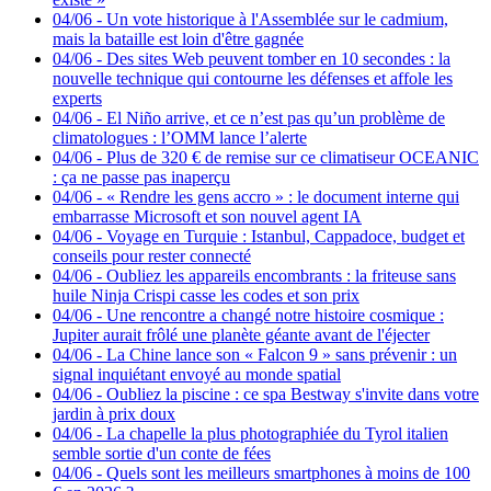
04/06
-
Un vote historique à l'Assemblée sur le cadmium,
mais la bataille est loin d'être gagnée
04/06
-
Des sites Web peuvent tomber en 10 secondes : la
nouvelle technique qui contourne les défenses et affole les
experts
04/06
-
El Niño arrive, et ce n’est pas qu’un problème de
climatologues : l’OMM lance l’alerte
04/06
-
Plus de 320 € de remise sur ce climatiseur OCEANIC
: ça ne passe pas inaperçu
04/06
-
« Rendre les gens accro » : le document interne qui
embarrasse Microsoft et son nouvel agent IA
04/06
-
Voyage en Turquie : Istanbul, Cappadoce, budget et
conseils pour rester connecté
04/06
-
Oubliez les appareils encombrants : la friteuse sans
huile Ninja Crispi casse les codes et son prix
04/06
-
Une rencontre a changé notre histoire cosmique :
Jupiter aurait frôlé une planète géante avant de l'éjecter
04/06
-
La Chine lance son « Falcon 9 » sans prévenir : un
signal inquiétant envoyé au monde spatial
04/06
-
Oubliez la piscine : ce spa Bestway s'invite dans votre
jardin à prix doux
04/06
-
La chapelle la plus photographiée du Tyrol italien
semble sortie d'un conte de fées
04/06
-
Quels sont les meilleurs smartphones à moins de 100