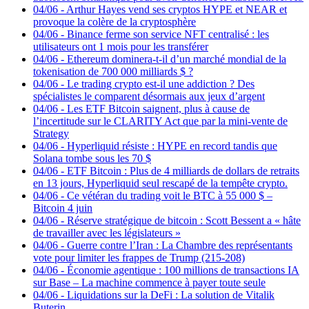
04/06
-
Arthur Hayes vend ses cryptos HYPE et NEAR et
provoque la colère de la cryptosphère
04/06
-
Binance ferme son service NFT centralisé : les
utilisateurs ont 1 mois pour les transférer
04/06
-
Ethereum dominera-t-il d’un marché mondial de la
tokenisation de 700 000 milliards $ ?
04/06
-
Le trading crypto est-il une addiction ? Des
spécialistes le comparent désormais aux jeux d’argent
04/06
-
Les ETF Bitcoin saignent, plus à cause de
l’incertitude sur le CLARITY Act que par la mini-vente de
Strategy
04/06
-
Hyperliquid résiste : HYPE en record tandis que
Solana tombe sous les 70 $
04/06
-
ETF Bitcoin : Plus de 4 milliards de dollars de retraits
en 13 jours, Hyperliquid seul rescapé de la tempête crypto.
04/06
-
Ce vétéran du trading voit le BTC à 55 000 $ –
Bitcoin 4 juin
04/06
-
Réserve stratégique de bitcoin : Scott Bessent a « hâte
de travailler avec les législateurs »
04/06
-
Guerre contre l’Iran : La Chambre des représentants
vote pour limiter les frappes de Trump (215-208)
04/06
-
Économie agentique : 100 millions de transactions IA
sur Base – La machine commence à payer toute seule
04/06
-
Liquidations sur la DeFi : La solution de Vitalik
Buterin