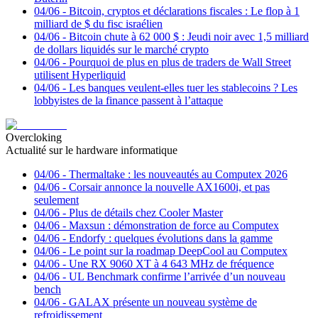
04/06
-
Bitcoin, cryptos et déclarations fiscales : Le flop à 1
milliard de $ du fisc israélien
04/06
-
Bitcoin chute à 62 000 $ : Jeudi noir avec 1,5 milliard
de dollars liquidés sur le marché crypto
04/06
-
Pourquoi de plus en plus de traders de Wall Street
utilisent Hyperliquid
04/06
-
Les banques veulent-elles tuer les stablecoins ? Les
lobbyistes de la finance passent à l’attaque
Overcloking
Actualité sur le hardware informatique
04/06
-
Thermaltake : les nouveautés au Computex 2026
04/06
-
Corsair annonce la nouvelle AX1600i, et pas
seulement
04/06
-
Plus de détails chez Cooler Master
04/06
-
Maxsun : démonstration de force au Computex
04/06
-
Endorfy : quelques évolutions dans la gamme
04/06
-
Le point sur la roadmap DeepCool au Computex
04/06
-
Une RX 9060 XT à 4 643 MHz de fréquence
04/06
-
UL Benchmark confirme l’arrivée d’un nouveau
bench
04/06
-
GALAX présente un nouveau système de
refroidissement