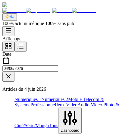
100% actu numérique 100% sans pub
Affichage
Date
Articles du
4 juin 2026
Numeriques 1
Numeriques 2
Mobile Telecom &
Système
Professionnel
Jeux Vidéo
Audio Video Photo &
Ciné/Série/Manga
Tous
Dashboard