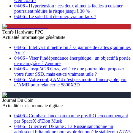
€ en 2026 ?
04/06
-
Hypertension : ces deux aliments faciles à cuisiner
pourraient réduire le risque jusqu'à 30 %
04/06
-
Le soleil fait éternuer, vrai ou faux ?
Tom's Hardware PPC
Actualité informatique généraliste
04/06
-
Intel va-t-il mettre fin à sa gamme de cartes graphiques
Arc ?
04/06
-
Viser l’indépendance énergétique : un objectif à portée
de main grâce à Zendure
04/06
-
Jusqu’à 28 Go/s, voilà ce que pourra bien proposer
votre futur SSD, mais est-ce vraiment utile ?
04/06
-
Votre config AM4 n’est pas morte : l’incroyable pari
d’AMD pour relancer le 5800X3D
Journal Du Coin
Actualité sur la monnaie digitale
04/06
-
Coinbase lance son marché pré-IPO, en commençant
par SpaceX d’Elon Musk
04/06
-
Guerre en Ukraine : La Russie sanctionne un
adolescent britannique pour avoir dénoncé le stablecoin A7A5