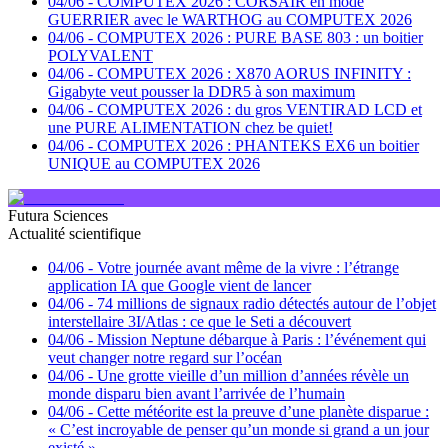
04/06
-
COMPUTEX 2026 : CORSAIR en mode
GUERRIER avec le WARTHOG au COMPUTEX 2026
04/06
-
COMPUTEX 2026 : PURE BASE 803 : un boitier
POLYVALENT
04/06
-
COMPUTEX 2026 : X870 AORUS INFINITY :
Gigabyte veut pousser la DDR5 à son maximum
04/06
-
COMPUTEX 2026 : du gros VENTIRAD LCD et
une PURE ALIMENTATION chez be quiet!
04/06
-
COMPUTEX 2026 : PHANTEKS EX6 un boitier
UNIQUE au COMPUTEX 2026
Futura Sciences
Actualité scientifique
04/06
-
Votre journée avant même de la vivre : l’étrange
application IA que Google vient de lancer
04/06
-
74 millions de signaux radio détectés autour de l’objet
interstellaire 3I/Atlas : ce que le Seti a découvert
04/06
-
Mission Neptune débarque à Paris : l’événement qui
veut changer notre regard sur l’océan
04/06
-
Une grotte vieille d’un million d’années révèle un
monde disparu bien avant l’arrivée de l’humain
04/06
-
Cette météorite est la preuve d’une planète disparue :
« C’est incroyable de penser qu’un monde si grand a un jour
existé »