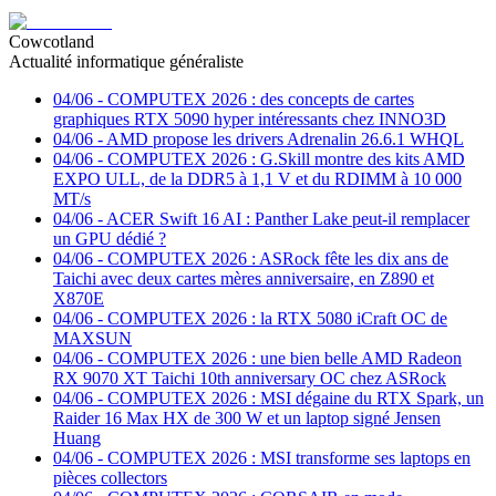
Cowcotland
Actualité informatique généraliste
04/06
-
COMPUTEX 2026 : des concepts de cartes
graphiques RTX 5090 hyper intéressants chez INNO3D
04/06
-
AMD propose les drivers Adrenalin 26.6.1 WHQL
04/06
-
COMPUTEX 2026 : G.Skill montre des kits AMD
EXPO ULL, de la DDR5 à 1,1 V et du RDIMM à 10 000
MT/s
04/06
-
ACER Swift 16 AI : Panther Lake peut-il remplacer
un GPU dédié ?
04/06
-
COMPUTEX 2026 : ASRock fête les dix ans de
Taichi avec deux cartes mères anniversaire, en Z890 et
X870E
04/06
-
COMPUTEX 2026 : la RTX 5080 iCraft OC de
MAXSUN
04/06
-
COMPUTEX 2026 : une bien belle AMD Radeon
RX 9070 XT Taichi 10th anniversary OC chez ASRock
04/06
-
COMPUTEX 2026 : MSI dégaine du RTX Spark, un
Raider 16 Max HX de 300 W et un laptop signé Jensen
Huang
04/06
-
COMPUTEX 2026 : MSI transforme ses laptops en
pièces collectors