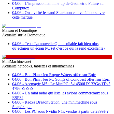
04/06
-
L’impressionnant line-up de Geometric Future au
Computex
04/06
-
On a visité le stand Sharkoon et il va falloir suivre
cette marque
Maison et Domotique
Actualité sur la Domotique
04/06
-
Test : La nouvelle Quntis pliable fait bien plus
qu’éclairer un écran PC (et c’est ce qui la rend excellente)
MiniMachines.net
Actualité netbooks, tablettes et ultramachines
04/06
-
Bon Plan : Jeu Rogue Waters offert sur Epic
04/06
-
Bon Plan : Jeu PC Songs of Conquest offert sur Epic
04/06
-
Acemagic M5 : Le MiniPC i5-14500HX 32Go/1To à
479€ 🍮🍮🍮
04/06
-
Un mini radar qui liste les avions commerciaux sous
ESP32
04/06
-
Radxa DragonStation, une minimachine sous
Snapdragon
04/06
-
Les PC sous Nvidia N1x vendus à partir de 2899$ ?