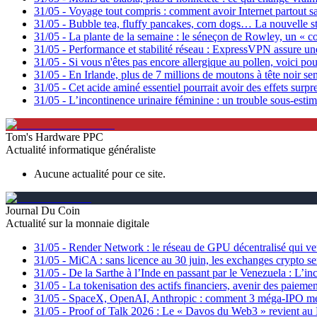
31/05
-
Voyage tout compris : comment avoir Internet partout s
31/05
-
Bubble tea, fluffy pancakes, corn dogs… La nouvelle str
31/05
-
La plante de la semaine : le séneçon de Rowley, un « col
31/05
-
Performance et stabilité réseau : ExpressVPN assure un
31/05
-
Si vous n'êtes pas encore allergique au pollen, voici pou
31/05
-
En Irlande, plus de 7 millions de moutons à tête noir s
31/05
-
Cet acide aminé essentiel pourrait avoir des effets surpr
31/05
-
L’incontinence urinaire féminine : un trouble sous-esti
Tom's Hardware PPC
Actualité informatique généraliste
Aucune actualité pour ce site.
Journal Du Coin
Actualité sur la monnaie digitale
31/05
-
Render Network : le réseau de GPU décentralisé qui veu
31/05
-
MiCA : sans licence au 30 juin, les exchanges crypto se
31/05
-
De la Sarthe à l’Inde en passant par le Venezuela : L’inc
31/05
-
La tokenisation des actifs financiers, avenir des paiemen
31/05
-
SpaceX, OpenAI, Anthropic : comment 3 méga-IPO mena
31/05
-
Proof of Talk 2026 : Le « Davos du Web3 » revient au L