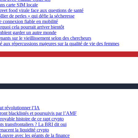
ans carte SIM locale
eet food virale face aux questions de santé
lier de perles » qui défie la sécheresse
e connexion fiable en mobilité
rquoi cela pourrait arriver bientôt
emblent garder un autre monde
enants sur le vieillissement selon des chercheurs
mé aux répercussions majeures sur la qualité de vie des femmes
t révolutionner l’IA
ront blacklistés et poursuivis par l’AMF
royable histoire de ce rapt crypto
ts transfrontaliers ? La BRI dit oui
cent la liquidité crypto
ouvre avec les géants de la finance