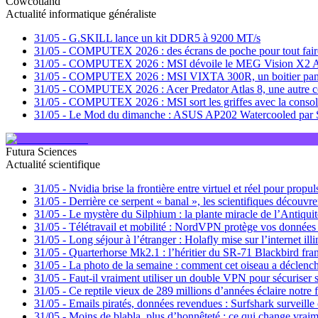
Cowcotland
Actualité informatique généraliste
31/05
-
G.SKILL lance un kit DDR5 à 9200 MT/s
31/05
-
COMPUTEX 2026 : des écrans de poche pour tout faire c
31/05
-
COMPUTEX 2026 : MSI dévoile le MEG Vision X2 AI+
31/05
-
COMPUTEX 2026 : MSI VIXTA 300R, un boitier pano
31/05
-
COMPUTEX 2026 : Acer Predator Atlas 8, une autre co
31/05
-
COMPUTEX 2026 : MSI sort les griffes avec la con
31/05
-
Le Mod du dimanche : ASUS AP202 Watercooled par 
Futura Sciences
Actualité scientifique
31/05
-
Nvidia brise la frontière entre virtuel et réel pour prop
31/05
-
Derrière ce serpent « banal », les scientifiques découvr
31/05
-
Le mystère du Silphium : la plante miracle de l’Antiquité 
31/05
-
Télétravail et mobilité : NordVPN protège vos données
31/05
-
Long séjour à l’étranger : Holafly mise sur l’internet il
31/05
-
Quarterhorse Mk2.1 : l’héritier du SR-71 Blackbird fran
31/05
-
La photo de la semaine : comment cet oiseau a déclench
31/05
-
Faut-il vraiment utiliser un double VPN pour sécuriser 
31/05
-
Ce reptile vieux de 289 millions d’années éclaire notre 
31/05
-
Emails piratés, données revendues : Surfshark surveill
31/05
-
Moins de blabla, plus d’honnêteté : ce qui change vra