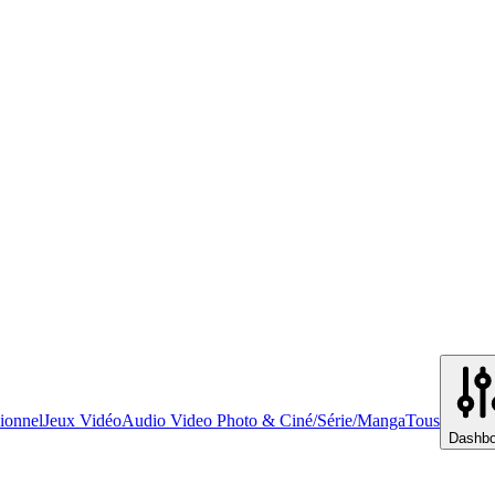
ionnel
Jeux Vidéo
Audio Video Photo & Ciné/Série/Manga
Tous
Dashbo