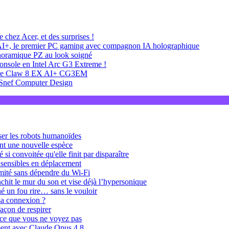
hez Acer, et des surprises !
, le premier PC gaming avec compagnon IA holographique
ramique PZ au look soigné
nsole en Intel Arc G3 Extreme !
sole Claw 8 EX AI+ CG3EM
Snef Computer Design
ulser les robots humanoïdes
ent une nouvelle espèce
si convoitée qu'elle finit par disparaître
 sensibles en déplacement
limité sans dépendre du Wi-Fi
chit le mur du son et vise déjà l’hypersonique
é un fou rire… sans le vouloir
sa connexion ?
façon de respirer
e ce que vous ne voyez pas
iment avec Claude Opus 4.8