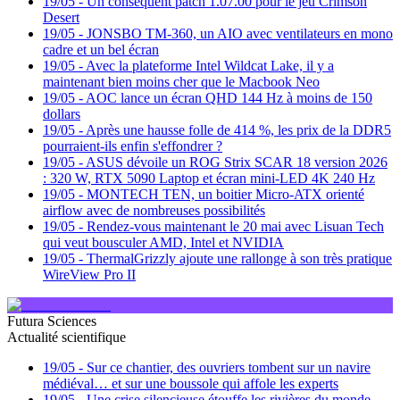
19/05
-
Un conséquent patch 1.07.00 pour le jeu Crimson
Desert
19/05
-
JONSBO TM-360, un AIO avec ventilateurs en mono
cadre et un bel écran
19/05
-
Avec la plateforme Intel Wildcat Lake, il y a
maintenant bien moins cher que le Macbook Neo
19/05
-
AOC lance un écran QHD 144 Hz à moins de 150
dollars
19/05
-
Après une hausse folle de 414 %, les prix de la DDR5
pourraient-ils enfin s'effondrer ?
19/05
-
ASUS dévoile un ROG Strix SCAR 18 version 2026
: 320 W, RTX 5090 Laptop et écran mini-LED 4K 240 Hz
19/05
-
MONTECH TEN, un boitier Micro-ATX orienté
airflow avec de nombreuses possibilités
19/05
-
Rendez-vous maintenant le 20 mai avec Lisuan Tech
qui veut bousculer AMD, Intel et NVIDIA
19/05
-
ThermalGrizzly ajoute une rallonge à son très pratique
WireView Pro II
Futura Sciences
Actualité scientifique
19/05
-
Sur ce chantier, des ouvriers tombent sur un navire
médiéval… et sur une boussole qui affole les experts
19/05
-
Une crise silencieuse étouffe les rivières du monde