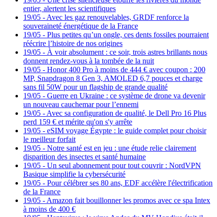
entier, alertent les scientifiques
19/05
-
Avec les gaz renouvelables, GRDF renforce la
souveraineté énergétique de la France
19/05
-
Plus petites qu’un ongle, ces dents fossiles pourraient
réécrire l’histoire de nos origines
19/05
-
À voir absolument : ce soir, trois astres brillants nous
donnent rendez-vous à la tombée de la nuit
19/05
-
Honor 400 Pro à moins de 444 € avec coupon : 200
MP, Snapdragon 8 Gen 3, AMOLED 6,7 pouces et charge
sans fil 50W pour un flagship de grande qualité
19/05
-
Guerre en Ukraine : ce système de drone va devenir
un nouveau cauchemar pour l’ennemi
19/05
-
Avec sa configuration de qualité, le Dell Pro 16 Plus
perd 159 € et mérite qu'on s'y arrête
19/05
-
eSIM voyage Égypte : le guide complet pour choisir
le meilleur forfait
19/05
-
Notre santé est en jeu : une étude relie clairement
disparition des insectes et santé humaine
19/05
-
Un seul abonnement pour tout couvrir : NordVPN
Basique simplifie la cybersécurité
19/05
-
Pour célébrer ses 80 ans, EDF accélère l'électrification
de la France
19/05
-
Amazon fait bouillonner les promos avec ce spa Intex
à moins de 400 €