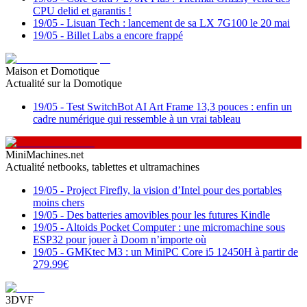
CPU delid et garantis !
19/05
-
Lisuan Tech : lancement de sa LX 7G100 le 20 mai
19/05
-
Billet Labs a encore frappé
Maison et Domotique
Actualité sur la Domotique
19/05
-
Test SwitchBot AI Art Frame 13,3 pouces : enfin un
cadre numérique qui ressemble à un vrai tableau
MiniMachines.net
Actualité netbooks, tablettes et ultramachines
19/05
-
Project Firefly, la vision d’Intel pour des portables
moins chers
19/05
-
Des batteries amovibles pour les futures Kindle
19/05
-
Altoids Pocket Computer : une micromachine sous
ESP32 pour jouer à Doom n’importe où
19/05
-
GMKtec M3 : un MiniPC Core i5 12450H à partir de
279.99€
3DVF