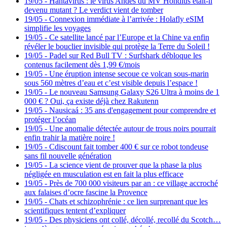
19/05
-
Hantavirus : le virus Andes du MV Hondius était-il
devenu mutant ? Le verdict vient de tomber
19/05
-
Connexion immédiate à l’arrivée : Holafly eSIM
simplifie les voyages
19/05
-
Ce satellite lancé par l’Europe et la Chine va enfin
révéler le bouclier invisible qui protège la Terre du Soleil !
19/05
-
Padel sur Red Bull TV : Surfshark débloque les
contenus facilement dès 1,99 €/mois
19/05
-
Une éruption intense secoue ce volcan sous-marin
sous 560 mètres d’eau et c’est visible depuis l’espace !
19/05
-
Le nouveau Samsung Galaxy S26 Ultra à moins de 1
000 € ? Oui, ça existe déjà chez Rakutenn
19/05
-
Nausicaá : 35 ans d'engagement pour comprendre et
protéger l’océan
19/05
-
Une anomalie détectée autour de trous noirs pourrait
enfin trahir la matière noire !
19/05
-
Cdiscount fait tomber 400 € sur ce robot tondeuse
sans fil nouvelle génération
19/05
-
La science vient de prouver que la phase la plus
négligée en musculation est en fait la plus efficace
19/05
-
Près de 700 000 visiteurs par an : ce village accroché
aux falaises d’ocre fascine la Provence
19/05
-
Chats et schizophrénie : ce lien surprenant que les
scientifiques tentent d’expliquer
19/05
-
Des physiciens ont collé, décollé, recollé du Scotch…