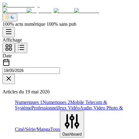
100% actu numérique 100% sans pub
Affichage
Date
Articles du
19 mai 2026
Numeriques 1
Numeriques 2
Mobile Telecom &
Système
Professionnel
Jeux Vidéo
Audio Video Photo &
Ciné/Série/Manga
Tous
Dashboard