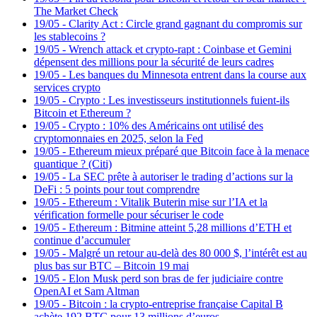
The Market Check
19/05
-
Clarity Act : Circle grand gagnant du compromis sur
les stablecoins ?
19/05
-
Wrench attack et crypto-rapt : Coinbase et Gemini
dépensent des millions pour la sécurité de leurs cadres
19/05
-
Les banques du Minnesota entrent dans la course aux
services crypto
19/05
-
Crypto : Les investisseurs institutionnels fuient-ils
Bitcoin et Ethereum ?
19/05
-
Crypto : 10% des Américains ont utilisé des
cryptomonnaies en 2025, selon la Fed
19/05
-
Ethereum mieux préparé que Bitcoin face à la menace
quantique ? (Citi)
19/05
-
La SEC prête à autoriser le trading d’actions sur la
DeFi : 5 points pour tout comprendre
19/05
-
Ethereum : Vitalik Buterin mise sur l’IA et la
vérification formelle pour sécuriser le code
19/05
-
Ethereum : Bitmine atteint 5,28 millions d’ETH et
continue d’accumuler
19/05
-
Malgré un retour au-delà des 80 000 $, l’intérêt est au
plus bas sur BTC – Bitcoin 19 mai
19/05
-
Elon Musk perd son bras de fer judiciaire contre
OpenAI et Sam Altman
19/05
-
Bitcoin : la crypto-entreprise française Capital B
achète 192 BTC pour 13 millions d’euros