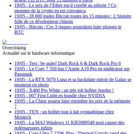
19/05
-
Le prix de l’Ether est-il corrélé au pétrole ? Ce
pionnier de la crypto en est convaincu
19/05
-
28 000 trades Bitcoin toutes les 15 minutes : L’histoire
folle de ce développeur chinois
19/05
-
Bitcoin : Ces 3 risques pourraient faire plonger le
BTC
Overcloking
Actualité sur le hardware informatique
19/05
-
Test : be quiet! Dark Rock 6 & Dark Rock Pro 6
19/05
-
Le Core 7 350 bas l’Apple A19 Pro en multicœur sur
Passmark
19/05
-
La RTX 5070 Luna et sa backplate miroir de Galax se
montrent en photo
19/05
-
X400 Pro White : un très joli boîtier Jonsbo !
19/05
-
007 First Light en bundle chez NVIDIA
19/05
-
La Chine pourra faire retomber les prix de la mémoire
?
19/05
-
TEN : un boîtier tout à fait sympathique chez
Montech
19/05
-
La MAJ Windows 11 KB5089549 peut causer des
redémarrages infinis
19/05
-
Core Ultra 7 270K Plus : Thermal Grizzly vend des