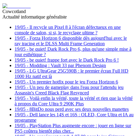
Cowcotland
Actualité informatique généraliste
19/05
-
Il recycle un Pixel 8 à l'écran défectueux en une
console de salon, si si, le recyclage ultime ?
19/05
-
Forza Horizon 6 disponible dès aujourd'hui avec le
ray tracing et le DLSS Multi Frame Generation
19/05
-
be quiet! Dark Rock Pro 6, plus qu'une simple mise à
jour esthétique ?
19/05
-
be quiet! frappe fort avec le Dark Rock Pro 6 !
19/05
-
Modding : Vault 33 par Phenom Design
19/05
-
LG UltraGear 25G590B : le premier écran Full HD
1000 Hz natif est là
19/05
-
Un premier hotfix pour le jeu Forza Horizon 6
19/05
-
Un peu de gameplay dans l'eau pour l'attendu jeu
Assassin's Creed Black Flag Resynced
19/05
-
Voilà enfin la vérité, toute la vérité et rien que la vérité
à propos du Core Ultra 9 290K Plus
19/05
-
8BitDo nous perd avec ses deux nouvelles manettes
19/05
-
Dell lance les 14S et 16S : OLED, Core Ultra et IA au
programme
19/05
-
PlayStation Plus augmente encore : jouer en ligne sur
PS5 coûtera bientôt plus cher...