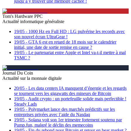
jusqu’à y trouver une mémoire cachée !
Tom's Hardware PPC
Actualité informatique généraliste
19/05
-
1000 Hz en Full HD : LG pulvérise les records avec
son nouvel écran UltraGear !
19/05
-
GTA 6 est en retard de 18 mois sur le calendrier
initial, une date de sortie remise en cause ?
19/05
-
Le partenariat entre Apple et Intel va-t-il mettre à mal
TSMC ?
Journal Du Coin
Actualité sur la monnaie digitale
20/05
-
Les data centers IA manquent d’énergie et les regards
se tournent vers les gigawatts des mineurs de Bitcoin
19/05
-
Audit crypto : un portefeuille solide mais perfectible !
Steady Lads
19/05
-
Polymarket lance des marchés prédictifs sur les
entreprises privées avec l’aide du Nasdaq
19/05
-
Solana voit son 1er trimestre fortement soutenu par
Pump.fun, malgré le déclin des memecoins
19/05
-
Fin du rebond pour Bitcoin et retour en bear market ?