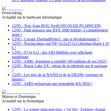
Overcloking
Actualité sur le hardware informatique
12/05
-
Test: Asus ROG Swift QD-OLED PG34WCDN
12/05
-
Palit annonce une RTX 5080 Infinity 3 complètement
noire !
12/05
-
Corsair ThermalProtect : pas si révolutionnaire ?
12/05
-
Noctua lance son NF-A12x25 G2 chromax.black à 35
€ !
12/05
-
S7 et S12 : des AIO Bitfénix avec affichage
numérique
12/05
-
A400 : Kingston a expédié 100 millions de ses SSD !
12/05
-
Razor Lake AX : retour de la mémoire sur le package
?
12/05
-
Les prix de la NAND et de la DRAM, toujours en
hausse !
12/05
-
AMD préparerait une potentielle RX 9050 !
Maison et Domotique
Actualité sur la Domotique
12/05
-
Le solaire plug-and-play, c’est fini : Zendure change