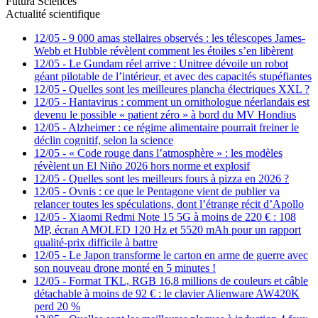
Futura Sciences
Actualité scientifique
12/05
-
9 000 amas stellaires observés : les télescopes James-
Webb et Hubble révèlent comment les étoiles s’en libèrent
12/05
-
Le Gundam réel arrive : Unitree dévoile un robot
géant pilotable de l’intérieur, et avec des capacités stupéfiantes
12/05
-
Quelles sont les meilleures plancha électriques XXL ?
12/05
-
Hantavirus : comment un ornithologue néerlandais est
devenu le possible « patient zéro » à bord du MV Hondius
12/05
-
Alzheimer : ce régime alimentaire pourrait freiner le
déclin cognitif, selon la science
12/05
-
« Code rouge dans l’atmosphère » : les modèles
révèlent un El Niño 2026 hors norme et explosif
12/05
-
Quelles sont les meilleurs fours à pizza en 2026 ?
12/05
-
Ovnis : ce que le Pentagone vient de publier va
relancer toutes les spéculations, dont l’étrange récit d’Apollo
12/05
-
Xiaomi Redmi Note 15 5G à moins de 220 € : 108
MP, écran AMOLED 120 Hz et 5520 mAh pour un rapport
qualité-prix difficile à battre
12/05
-
Le Japon transforme le carton en arme de guerre avec
son nouveau drone monté en 5 minutes !
12/05
-
Format TKL, RGB 16,8 millions de couleurs et câble
détachable à moins de 92 € : le clavier Alienware AW420K
perd 20 %