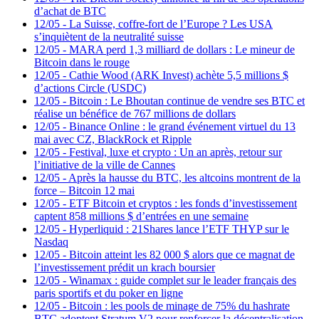
d’achat de BTC
12/05
-
La Suisse, coffre-fort de l’Europe ? Les USA
s’inquiètent de la neutralité suisse
12/05
-
MARA perd 1,3 milliard de dollars : Le mineur de
Bitcoin dans le rouge
12/05
-
Cathie Wood (ARK Invest) achète 5,5 millions $
d’actions Circle (USDC)
12/05
-
Bitcoin : Le Bhoutan continue de vendre ses BTC et
réalise un bénéfice de 767 millions de dollars
12/05
-
Binance Online : le grand événement virtuel du 13
mai avec CZ, BlackRock et Ripple
12/05
-
Festival, luxe et crypto : Un an après, retour sur
l’initiative de la ville de Cannes
12/05
-
Après la hausse du BTC, les altcoins montrent de la
force – Bitcoin 12 mai
12/05
-
ETF Bitcoin et cryptos : les fonds d’investissement
captent 858 millions $ d’entrées en une semaine
12/05
-
Hyperliquid : 21Shares lance l’ETF THYP sur le
Nasdaq
12/05
-
Bitcoin atteint les 82 000 $ alors que ce magnat de
l’investissement prédit un krach boursier
12/05
-
Winamax : guide complet sur le leader français des
paris sportifs et du poker en ligne
12/05
-
Bitcoin : les pools de minage de 75% du hashrate
BTC adoptent Stratum V2 pour renforcer la décentralisation