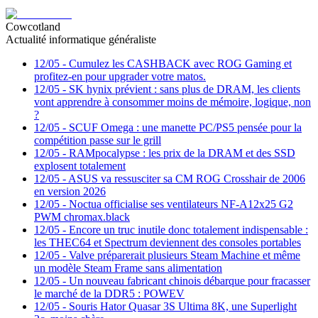
Cowcotland
Actualité informatique généraliste
12/05
-
Cumulez les CASHBACK avec ROG Gaming et
profitez-en pour upgrader votre matos.
12/05
-
SK hynix prévient : sans plus de DRAM, les clients
vont apprendre à consommer moins de mémoire, logique, non
?
12/05
-
SCUF Omega : une manette PC/PS5 pensée pour la
compétition passe sur le grill
12/05
-
RAMpocalypse : les prix de la DRAM et des SSD
explosent totalement
12/05
-
ASUS va ressusciter sa CM ROG Crosshair de 2006
en version 2026
12/05
-
Noctua officialise ses ventilateurs NF-A12x25 G2
PWM chromax.black
12/05
-
Encore un truc inutile donc totalement indispensable :
les THEC64 et Spectrum deviennent des consoles portables
12/05
-
Valve préparerait plusieurs Steam Machine et même
un modèle Steam Frame sans alimentation
12/05
-
Un nouveau fabricant chinois débarque pour fracasser
le marché de la DDR5 : POWEV
12/05
-
Souris Hator Quasar 3S Ultima 8K, une Superlight