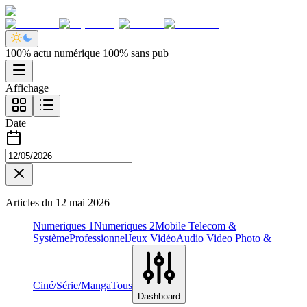
100% actu numérique 100% sans pub
Affichage
Date
Articles du
12 mai 2026
Numeriques 1
Numeriques 2
Mobile Telecom &
Système
Professionnel
Jeux Vidéo
Audio Video Photo &
Ciné/Série/Manga
Tous
Dashboard