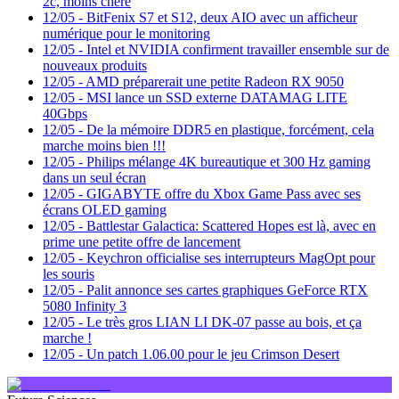
2c, moins chère
12/05
-
BitFenix S7 et S12, deux AIO avec un afficheur
numérique pour le monitoring
12/05
-
Intel et NVIDIA confirment travailler ensemble sur de
nouveaux produits
12/05
-
AMD préparerait une petite Radeon RX 9050
12/05
-
MSI lance un SSD externe DATAMAG LITE
40Gbps
12/05
-
De la mémoire DDR5 en plastique, forcément, cela
marche moins bien !!!
12/05
-
Philips mélange 4K bureautique et 300 Hz gaming
dans un seul écran
12/05
-
GIGABYTE offre du Xbox Game Pass avec ses
écrans OLED gaming
12/05
-
Battlestar Galactica: Scattered Hopes est là, avec en
prime une petite offre de lancement
12/05
-
Keychron officialise ses interrupteurs MagOpt pour
les souris
12/05
-
Palit annonce ses cartes graphiques GeForce RTX
5080 Infinity 3
12/05
-
Le très gros LIAN LI DK-07 passe au bois, et ça
marche !
12/05
-
Un patch 1.06.00 pour le jeu Crimson Desert