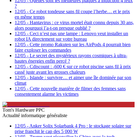
12/05
-
Quelles sont les meilleures plaques à induction 4 feux
?
12/05
-
Ce robot tondeuse sans fil coupe l’herbe… et le prix
en même temps
12/05
-
Hantavirus : ce virus mortel était connu depuis 30 ans,
alors pourquoi l’a-t-on presque oublié ?
12/05
-
Ceci n’est pas une lampe : Lenovo veut installer un
robot IA directement sur votre bureau
12/05
-
Cette promo Rakuten sur les AirPods 4 pourrait bien
faire exploser les commandes
12/05
-
Le secret des mystérieux rayons cosmiques à ultra-
hautes énergies enfin percé ?
12/05
-
Cdiscount : -600 € sur ce robot piscine sans fil à prix
cassé juste avant les grosses chaleurs
12/05
-
Islande : survivre… et aimer une île dominée par son
climat
12/05
-
Cette nouvelle manière de filmer des femmes sans
consentement alarme les victimes
Tom's Hardware PPC
Actualité informatique généraliste
12/05
-
Anker Solix Solarbank 4 Pro : le stockage solaire sur
prise franchit le cap des 5 000 W
12/05
-
Trump veut réconcilier la Chine avec la tech