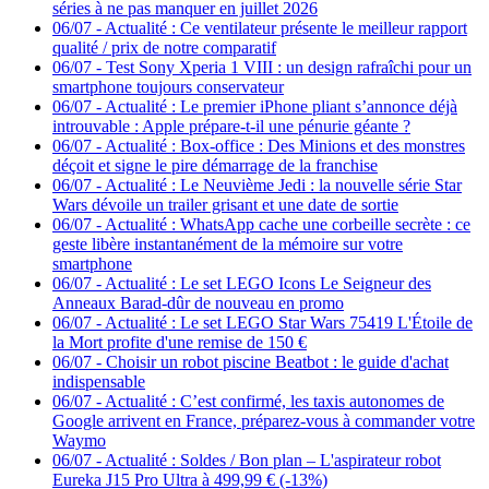
séries à ne pas manquer en juillet 2026
06/07
-
Actualité : Ce ventilateur présente le meilleur rapport
qualité / prix de notre comparatif
06/07
-
Test Sony Xperia 1 VIII : un design rafraîchi pour un
smartphone toujours conservateur
06/07
-
Actualité : Le premier iPhone pliant s’annonce déjà
introuvable : Apple prépare-t-il une pénurie géante ?
06/07
-
Actualité : Box-office : Des Minions et des monstres
déçoit et signe le pire démarrage de la franchise
06/07
-
Actualité : Le Neuvième Jedi : la nouvelle série Star
Wars dévoile un trailer grisant et une date de sortie
06/07
-
Actualité : WhatsApp cache une corbeille secrète : ce
geste libère instantanément de la mémoire sur votre
smartphone
06/07
-
Actualité : Le set LEGO Icons Le Seigneur des
Anneaux Barad-dûr de nouveau en promo
06/07
-
Actualité : Le set LEGO Star Wars 75419 L'Étoile de
la Mort profite d'une remise de 150 €
06/07
-
Choisir un robot piscine Beatbot : le guide d'achat
indispensable
06/07
-
Actualité : C’est confirmé, les taxis autonomes de
Google arrivent en France, préparez-vous à commander votre
Waymo
06/07
-
Actualité : Soldes / Bon plan – L'aspirateur robot
Eureka J15 Pro Ultra à 499,99 € (-13%)