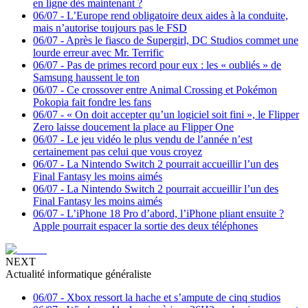
en ligne dès maintenant ?
06/07
-
L’Europe rend obligatoire deux aides à la conduite,
mais n’autorise toujours pas le FSD
06/07
-
Après le fiasco de Supergirl, DC Studios commet une
lourde erreur avec Mr. Terrific
06/07
-
Pas de primes record pour eux : les « oubliés » de
Samsung haussent le ton
06/07
-
Ce crossover entre Animal Crossing et Pokémon
Pokopia fait fondre les fans
06/07
-
« On doit accepter qu’un logiciel soit fini », le Flipper
Zero laisse doucement la place au Flipper One
06/07
-
Le jeu vidéo le plus vendu de l’année n’est
certainement pas celui que vous croyez
06/07
-
La Nintendo Switch 2 pourrait accueillir l’un des
Final Fantasy les moins aimés
06/07
-
La Nintendo Switch 2 pourrait accueillir l’un des
Final Fantasy les moins aimés
06/07
-
L’iPhone 18 Pro d’abord, l’iPhone pliant ensuite ?
Apple pourrait espacer la sortie des deux téléphones
NEXT
Actualité informatique généraliste
06/07
-
Xbox ressort la hache et s’ampute de cinq studios