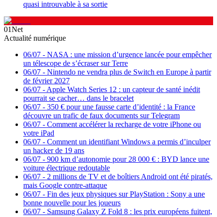
quasi introuvable à sa sortie
01Net
Actualité numérique
06/07
-
NASA : une mission d’urgence lancée pour empêcher
un télescope de s’écraser sur Terre
06/07
-
Nintendo ne vendra plus de Switch en Europe à partir
de février 2027
06/07
-
Apple Watch Series 12 : un capteur de santé inédit
pourrait se cacher… dans le bracelet
06/07
-
350 € pour une fausse carte d’identité : la France
découvre un trafic de faux documents sur Telegram
06/07
-
Comment accélérer la recharge de votre iPhone ou
votre iPad
06/07
-
Comment un identifiant Windows a permis d’inculper
un hacker de 19 ans
06/07
-
900 km d’autonomie pour 28 000 € : BYD lance une
voiture électrique redoutable
06/07
-
2 millions de TV et de boîtiers Android ont été piratés,
mais Google contre-attaque
06/07
-
Fin des jeux physiques sur PlayStation : Sony a une
bonne nouvelle pour les joueurs
06/07
-
Samsung Galaxy Z Fold 8 : les prix européens fuitent,