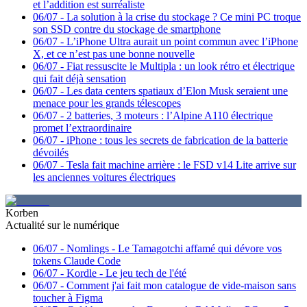
et l’addition est surréaliste
06/07
-
La solution à la crise du stockage ? Ce mini PC troque
son SSD contre du stockage de smartphone
06/07
-
L’iPhone Ultra aurait un point commun avec l’iPhone
X, et ce n’est pas une bonne nouvelle
06/07
-
Fiat ressuscite le Multipla : un look rétro et électrique
qui fait déjà sensation
06/07
-
Les data centers spatiaux d’Elon Musk seraient une
menace pour les grands télescopes
06/07
-
2 batteries, 3 moteurs : l’Alpine A110 électrique
promet l’extraordinaire
06/07
-
iPhone : tous les secrets de fabrication de la batterie
dévoilés
06/07
-
Tesla fait machine arrière : le FSD v14 Lite arrive sur
les anciennes voitures électriques
Korben
Actualité sur le numérique
06/07
-
Nomlings - Le Tamagotchi affamé qui dévore vos
tokens Claude Code
06/07
-
Kordle - Le jeu tech de l'été
06/07
-
Comment j'ai fait mon catalogue de vide-maison sans
toucher à Figma