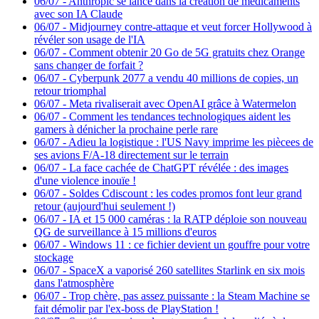
06/07
-
Anthropic se lance dans la création de médicaments
avec son IA Claude
06/07
-
Midjourney contre-attaque et veut forcer Hollywood à
révéler son usage de l'IA
06/07
-
Comment obtenir 20 Go de 5G gratuits chez Orange
sans changer de forfait ?
06/07
-
Cyberpunk 2077 a vendu 40 millions de copies, un
retour triomphal
06/07
-
Meta rivaliserait avec OpenAI grâce à Watermelon
06/07
-
Comment les tendances technologiques aident les
gamers à dénicher la prochaine perle rare
06/07
-
Adieu la logistique : l'US Navy imprime les piècees de
ses avions F/A-18 directement sur le terrain
06/07
-
La face cachée de ChatGPT révélée : des images
d'une violence inouïe !
06/07
-
Soldes Cdiscount : les codes promos font leur grand
retour (aujourd'hui seulement !)
06/07
-
IA et 15 000 caméras : la RATP déploie son nouveau
QG de surveillance à 15 millions d'euros
06/07
-
Windows 11 : ce fichier devient un gouffre pour votre
stockage
06/07
-
SpaceX a vaporisé 260 satellites Starlink en six mois
dans l'atmosphère
06/07
-
Trop chère, pas assez puissante : la Steam Machine se
fait démolir par l'ex-boss de PlayStation !