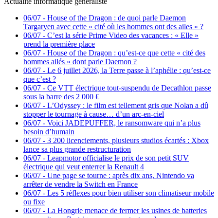
Actualité informatique généraliste
06/07
-
House of the Dragon : de quoi parle Daemon
Targaryen avec cette « cité où les hommes ont des ailes » ?
06/07
-
C’est la série Prime Video des vacances : « Elle »
prend la première place
06/07
-
House of the Dragon : qu’est-ce que cette « cité des
hommes ailés » dont parle Daemon ?
06/07
-
Le 6 juillet 2026, la Terre passe à l’aphélie : qu’est-ce
que c’est ?
06/07
-
Ce VTT électrique tout-suspendu de Decathlon passe
sous la barre des 2 000 €
06/07
-
L’Odyssey : le film est tellement gris que Nolan a dû
stopper le tournage à cause… d’un arc-en-ciel
06/07
-
Voici JADEPUFFER, le ransomware qui n’a plus
besoin d’humain
06/07
-
3 200 licenciements, plusieurs studios écartés : Xbox
lance sa plus grande restructuration
06/07
-
Leapmotor officialise le prix de son petit SUV
électrique qui veut enterrer la Renault 4
06/07
-
Une page se tourne : après dix ans, Nintendo va
arrêter de vendre la Switch en France
06/07
-
Les 5 réflexes pour bien utiliser son climatiseur mobile
ou fixe
06/07
-
La Hongrie menace de fermer les usines de batteries