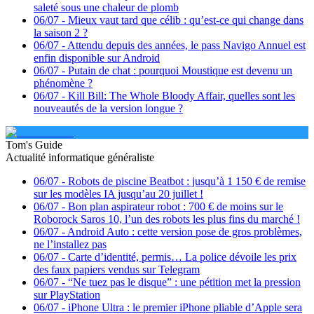
saleté sous une chaleur de plomb
06/07
-
Mieux vaut tard que célib : qu’est-ce qui change dans
la saison 2 ?
06/07
-
Attendu depuis des années, le pass Navigo Annuel est
enfin disponible sur Android
06/07
-
Putain de chat : pourquoi Moustique est devenu un
phénomène ?
06/07
-
Kill Bill: The Whole Bloody Affair, quelles sont les
nouveautés de la version longue ?
Tom's Guide
Actualité informatique généraliste
06/07
-
Robots de piscine Beatbot : jusqu’à 1 150 € de remise
sur les modèles IA jusqu’au 20 juillet !
06/07
-
Bon plan aspirateur robot : 700 € de moins sur le
Roborock Saros 10, l’un des robots les plus fins du marché !
06/07
-
Android Auto : cette version pose de gros problèmes,
ne l’installez pas
06/07
-
Carte d’identité, permis… La police dévoile les prix
des faux papiers vendus sur Telegram
06/07
-
“Ne tuez pas le disque” : une pétition met la pression
sur PlayStation
06/07
-
iPhone Ultra : le premier iPhone pliable d’Apple sera