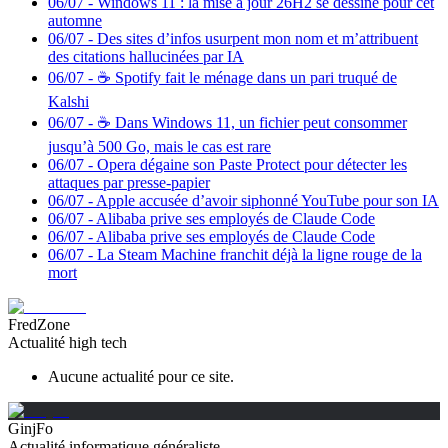
06/07
-
Windows 11 : la mise à jour 26H2 se dessine pour cet
automne
06/07
-
Des sites d’infos usurpent mon nom et m’attribuent
des citations hallucinées par IA
06/07
-
☕️ Spotify fait le ménage dans un pari truqué de
Kalshi
06/07
-
☕️ Dans Windows 11, un fichier peut consommer
jusqu’à 500 Go, mais le cas est rare
06/07
-
Opera dégaine son Paste Protect pour détecter les
attaques par presse-papier
06/07
-
Apple accusée d’avoir siphonné YouTube pour son IA
06/07
-
Alibaba prive ses employés de Claude Code
06/07
-
Alibaba prive ses employés de Claude Code
06/07
-
La Steam Machine franchit déjà la ligne rouge de la
mort
FredZone
Actualité high tech
Aucune actualité pour ce site.
GinjFo
Actualité informatique généraliste