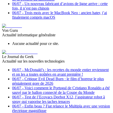
06/07
-
Un nouveau fabricant d’avions de ligne arrive : cette
fois, il n’est pas chinois
06/07
-
Trois mois avec le MacBook Neo : ancien hater, j’ai
finalement compris macOS
Von Guru
Actualité informatique généraliste
Aucune actualité pour ce site.
Le Journal du Geek
Actualité sur les nouvelles technologies
06/07
-
McDonald’s : les recettes du monde entier reviennent
et on les a toutes goûtées en avant première !
06/07
-
Critique Evil Dead Burn : le film d’horreur le plus
génialement gore de 2026
06/07
-
Voici comment le Portugal de Cristiano Ronaldo a été
sauvé par le ballon connecté de la Coupe du Monde
06/07
-
Test de l’Ecovacs Deebot X12, l’aspirateur robot à
spray qui vaporise les taches tenaces
06/07
-
Enfin beau ? Fiat relance le Multipla avec une version
électrique magnifique