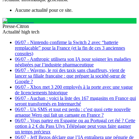
Aucune actualité pour ce site.
Presse-Citron
Actualité high tech
06/07
-
Nintendo confirme la Switch 2 avec “batterie
remplaçable” pour la France (et la fin de ces 3 anciennes
consoles)
06/07
-
Anthropic utilisera son IA pour soigner les maladies
négligées par l’industrie pharmaceutique
06/07
-
Waymo, le roi des taxis sans chauffeurs, vient de
lancer sa filiale française : que prépare la société-sœur de
Google ?
06/07
-
Xbox met 3 200 employés à la porte avec une vague
de licenciements historique
06/07
-
Auchan : voici la liste des 167 magasins en France qui
seront transformés en Intermarché
06/07
-
Un SMS et tout est perdu : c’est quoi cette nouvelle
arnaque Wero qui fait un carnage en France ?
06/07
-
Vous partez en Espagne ou au Portugal cet été ? Cette
option à 2 € du Pass Ulys Télépéage peut vous faire gagner
un temps précieux
06/07
-
Jeff Bezos déclare que l’IA entraînera une pénurie de