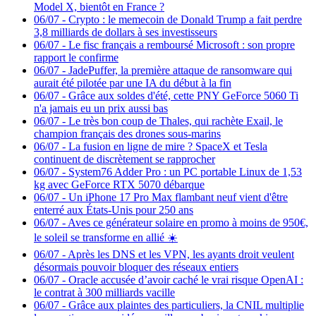
Model X, bientôt en France ?
06/07
-
Crypto : le memecoin de Donald Trump a fait perdre
3,8 milliards de dollars à ses investisseurs
06/07
-
Le fisc français a remboursé Microsoft : son propre
rapport le confirme
06/07
-
JadePuffer, la première attaque de ransomware qui
aurait été pilotée par une IA du début à la fin
06/07
-
Grâce aux soldes d'été, cette PNY GeForce 5060 Ti
n'a jamais eu un prix aussi bas
06/07
-
Le très bon coup de Thales, qui rachète Exail, le
champion français des drones sous-marins
06/07
-
La fusion en ligne de mire ? SpaceX et Tesla
continuent de discrètement se rapprocher
06/07
-
System76 Adder Pro : un PC portable Linux de 1,53
kg avec GeForce RTX 5070 débarque
06/07
-
Un iPhone 17 Pro Max flambant neuf vient d'être
enterré aux États-Unis pour 250 ans
06/07
-
Aves ce générateur solaire en promo à moins de 950€,
le soleil se transforme en allié ☀️
06/07
-
Après les DNS et les VPN, les ayants droit veulent
désormais pouvoir bloquer des réseaux entiers
06/07
-
Oracle accusée d’avoir caché le vrai risque OpenAI :
le contrat à 300 milliards vacille
06/07
-
Grâce aux plaintes des particuliers, la CNIL multiplie