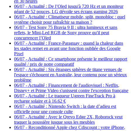
en 30 heures
06/07
-
Actualité : De l’Oled jusqu'à 720 Hz et un moniteur
géant de 52 pouces, LG dévoile ses écrans gaming 2026
06/07
-
Actualité : Climatiseur mobile, split, monobloc : quel
système choisir pour rafraîchir sa maison ?
06/07
-
Test Sony 75 Bravia 9 II : ultra lumineux et sans
reflets, le Mini-Led RGB de Sony prouve qu'il peut
concurrencer l’Oled
06/07
-
Actualité : France-Paraguay : quand la chaleur dans
les stades remet en avant une fonction oubliée des Google
Pixel
06/07
-
Actualité : Ce smartphone présente le meilleur rapport
qualité / prix de notre comparatif
06/07
-
Actualité : Six étranges sphères de titane venues de
l'espace s'échouent en Australie, leur contenu pose un sérieux
problème
06/07
-
Actualité : Financement de l'audiovisuel : Netflix,
Disney+ et Prime Video s'unissent contre l'exception française
06/07
-
Actualité : Le traqueur Ugreen FineTrack Pro à
recharge solaire et à 16.62 €
06/07
-
Actualité : Nintendo Switch : la date d’adieu est
officielle pour une console culte
06/07
-
Actualité : Avec le Qrevo Edge 2X, Roborock veut
traquer la poussière jusque sous les meubles
06/07
-
Reconditionné Apple chez Cdiscount : votre iPhone,