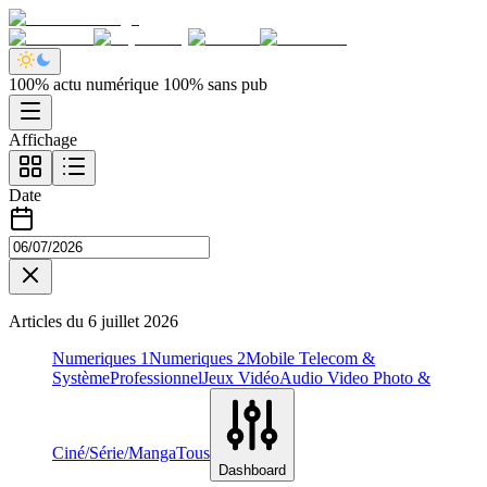
100% actu numérique 100% sans pub
Affichage
Date
Articles du
6 juillet 2026
Numeriques 1
Numeriques 2
Mobile Telecom &
Système
Professionnel
Jeux Vidéo
Audio Video Photo &
Ciné/Série/Manga
Tous
Dashboard