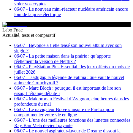
voler vos cryptos
06/07
-
Le nouveau mini-réacteur nucléaire américain encore
loin de la prise électrique
Labo Fnac
Actualité, tests et comparatif
06/07
-
Beyonce a-t-elle teasé son nouvel album avec son
single ?
06/07
-
La petite maison dans la prairie : qu’apporte
réellement la version de Netflix ?
06/07
-
PlayStation Plus Essential : les jeux offerts du mois de
juillet 2026
06/07
-
Jaadugar, la légende de Fatima : que vaut le nouvel
anime de Crunchyroll ?
06/07
-
Marc Bloch : pourquoi il est important de lire son
essai, L’étrange défaite ?
06/07
-
Maldoror au Festival d’Avignon, cinq heures dans les
profondeurs du mal
06/07
-
Le navigateur Brave s’inspire de Firefox pour
compartimenter votre vie en ligne
06/07
-
L’une des meilleures fonctions des lunettes connectées
Ray-Ban Meta devient payante
06/07
-
Le nouvel aspirateur-laveur de Dreame dissout la