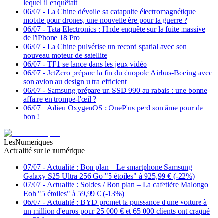
lequel il enquêtait
06/07
-
La Chine dévoile sa catapulte électromagnétique
mobile pour drones, une nouvelle ère pour la guerre ?
06/07
-
Tata Electronics : l'Inde enquête sur la fuite massive
de l'iPhone 18 Pro
06/07
-
La Chine pulvérise un record spatial avec son
nouveau moteur de satellite
06/07
-
TF1 se lance dans les jeux vidéo
06/07
-
JetZero prépare la fin du duopole Airbus-Boeing avec
son avion au design ultra efficient
06/07
-
Samsung prépare un SSD 990 au rabais : une bonne
affaire en trompe-l'œil ?
06/07
-
Adieu OxygenOS : OnePlus perd son âme pour de
bon !
LesNumeriques
Actualité sur le numérique
07/07
-
Actualité : Bon plan – Le smartphone Samsung
Galaxy S25 Ultra 256 Go "5 étoiles" à 925,99 € (-22%)
07/07
-
Actualité : Soldes / Bon plan – La cafetière Malongo
Eoh "5 étoiles" à 59,99 € (-13%)
06/07
-
Actualité : BYD promet la puissance d'une voiture à
un million d'euros pour 25 000 € et 65 000 clients ont craqué