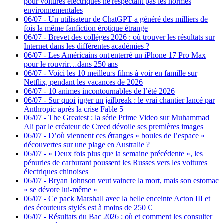
pour voitures électriques ne respectant pas les normes
environnementales
06/07
-
Un utilisateur de ChatGPT a généré des milliers de
fois la même fanfiction érotique étrange
06/07
-
Brevet des collèges 2026 : où trouver les résultats sur
Internet dans les différentes académies ?
06/07
-
Les Américains ont enterré un iPhone 17 Pro Max
pour le rouvrir…dans 250 ans
06/07
-
Voici les 10 meilleurs films à voir en famille sur
Netflix, pendant les vacances de 2026
06/07
-
10 animes incontournables de l’été 2026
06/07
-
Sur quoi juger un jailbreak : le vrai chantier lancé par
Anthropic après la crise Fable 5
06/07
-
The Greatest : la série Prime Video sur Muhammad
Ali par le créateur de Creed dévoile ses premières images
06/07
-
D’où viennent ces étranges « boules de l’espace »
découvertes sur une plage en Australie ?
06/07
-
« Deux fois plus que la semaine précédente », les
pénuries de carburant poussent les Russes vers les voitures
électriques chinoises
06/07
-
Bryan Johnson veut vaincre la mort, mais son estomac
« se dévore lui-même »
06/07
-
Ce pack Marshall avec la belle enceinte Acton III et
des écouteurs stylés est à moins de 250 €
06/07
-
Résultats du Bac 2026 : où et comment les consulter