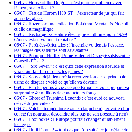
06/07
-
House of the Dragon : c’est quoi le problème avec
Rhaenyra et Alicent ?
06/07
-
Test du Hurom H80-ST : l’extracteur de jus qui fait
aussi des glaces
06/07
-
Razer sort une collection Pokémon Mentali & Noctali
et elle est magnifique
06/07
-
Recharger sa voiture électrique en illimité pour 49,99
€/mois, est-ce vraiment rentable ?
06/07
-
Pyrénées-Orientales : l’incendie vu depuis l’espace,
les images des satellites sont saisissantes
06/07
-
Pourquoi Netflix, Prime Video et Disney+ saisissent le
Conseil d’État ?
06/07
-
“Six-Seven” : c’est quoi cette expression absurde et
virale qui fait fureur chez les jeunes ?
06/07
-
Sony a déjà démarré la reconversion de sa principale
usine de disques : voici ce qu’elle va devenir
06/07
-
Fini le permis à vie : ce que Bruxelles vous prépare va
surprendre 40 millions de conducteurs français
06/07
-
Ghost of Tsushima Legends : c’est quoi ce nouveau
dérivé du jeu vidéo ?
06/07
-
Voici la température exacte à laquelle régler votre clim
cet été (et pourquoi descendre plus bas ne sert presque à rien)
06/07
-
Loot boxes : l’Europe pourrait changer durablement
les règles
06/07
-
Until Dawn 2 – tout ce que l’on sait à ce jour (date de