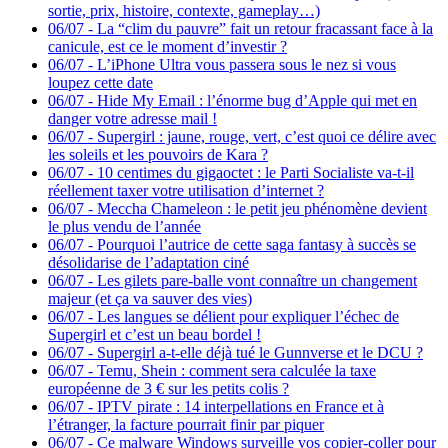
sortie, prix, histoire, contexte, gameplay…)
06/07
-
La “clim du pauvre” fait un retour fracassant face à la
canicule, est ce le moment d’investir ?
06/07
-
L’iPhone Ultra vous passera sous le nez si vous
loupez cette date
06/07
-
Hide My Email : l’énorme bug d’Apple qui met en
danger votre adresse mail !
06/07
-
Supergirl : jaune, rouge, vert, c’est quoi ce délire avec
les soleils et les pouvoirs de Kara ?
06/07
-
10 centimes du gigaoctet : le Parti Socialiste va-t-il
réellement taxer votre utilisation d’internet ?
06/07
-
Meccha Chameleon : le petit jeu phénomène devient
le plus vendu de l’année
06/07
-
Pourquoi l’autrice de cette saga fantasy à succès se
désolidarise de l’adaptation ciné
06/07
-
Les gilets pare-balle vont connaître un changement
majeur (et ça va sauver des vies)
06/07
-
Les langues se délient pour expliquer l’échec de
Supergirl et c’est un beau bordel !
06/07
-
Supergirl a-t-elle déjà tué le Gunnverse et le DCU ?
06/07
-
Temu, Shein : comment sera calculée la taxe
européenne de 3 € sur les petits colis ?
06/07
-
IPTV pirate : 14 interpellations en France et à
l’étranger, la facture pourrait finir par piquer
06/07
-
Ce malware Windows surveille vos copier-coller pour