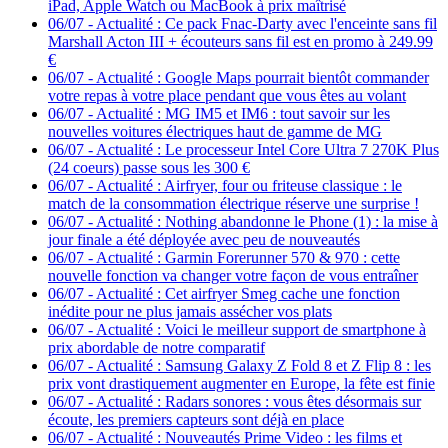
iPad, Apple Watch ou MacBook à prix maîtrisé
06/07
-
Actualité : Ce pack Fnac-Darty avec l'enceinte sans fil
Marshall Acton III + écouteurs sans fil est en promo à 249.99
€
06/07
-
Actualité : Google Maps pourrait bientôt commander
votre repas à votre place pendant que vous êtes au volant
06/07
-
Actualité : MG IM5 et IM6 : tout savoir sur les
nouvelles voitures électriques haut de gamme de MG
06/07
-
Actualité : Le processeur Intel Core Ultra 7 270K Plus
(24 coeurs) passe sous les 300 €
06/07
-
Actualité : Airfryer, four ou friteuse classique : le
match de la consommation électrique réserve une surprise !
06/07
-
Actualité : Nothing abandonne le Phone (1) : la mise à
jour finale a été déployée avec peu de nouveautés
06/07
-
Actualité : Garmin Forerunner 570 & 970 : cette
nouvelle fonction va changer votre façon de vous entraîner
06/07
-
Actualité : Cet airfryer Smeg cache une fonction
inédite pour ne plus jamais assécher vos plats
06/07
-
Actualité : Voici le meilleur support de smartphone à
prix abordable de notre comparatif
06/07
-
Actualité : Samsung Galaxy Z Fold 8 et Z Flip 8 : les
prix vont drastiquement augmenter en Europe, la fête est finie
06/07
-
Actualité : Radars sonores : vous êtes désormais sur
écoute, les premiers capteurs sont déjà en place
06/07
-
Actualité : Nouveautés Prime Video : les films et