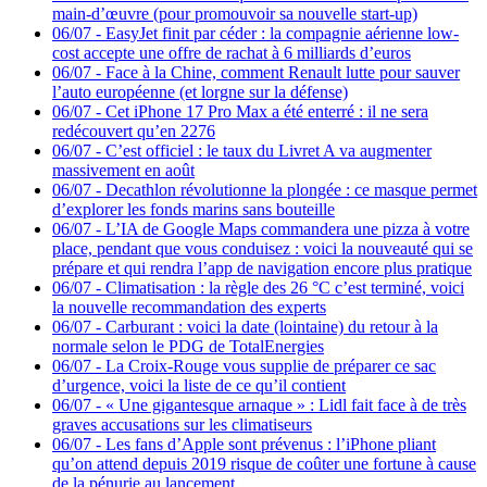
main-d’œuvre (pour promouvoir sa nouvelle start-up)
06/07
-
EasyJet finit par céder : la compagnie aérienne low-
cost accepte une offre de rachat à 6 milliards d’euros
06/07
-
Face à la Chine, comment Renault lutte pour sauver
l’auto européenne (et lorgne sur la défense)
06/07
-
Cet iPhone 17 Pro Max a été enterré : il ne sera
redécouvert qu’en 2276
06/07
-
C’est officiel : le taux du Livret A va augmenter
massivement en août
06/07
-
Decathlon révolutionne la plongée : ce masque permet
d’explorer les fonds marins sans bouteille
06/07
-
L’IA de Google Maps commandera une pizza à votre
place, pendant que vous conduisez : voici la nouveauté qui se
prépare et qui rendra l’app de navigation encore plus pratique
06/07
-
Climatisation : la règle des 26 °C c’est terminé, voici
la nouvelle recommandation des experts
06/07
-
Carburant : voici la date (lointaine) du retour à la
normale selon le PDG de TotalEnergies
06/07
-
La Croix-Rouge vous supplie de préparer ce sac
d’urgence, voici la liste de ce qu’il contient
06/07
-
« Une gigantesque arnaque » : Lidl fait face à de très
graves accusations sur les climatiseurs
06/07
-
Les fans d’Apple sont prévenus : l’iPhone pliant
qu’on attend depuis 2019 risque de coûter une fortune à cause
de la pénurie au lancement