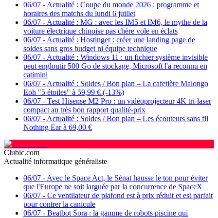
06/07
-
Actualité : Coupe du monde 2026 : programme et
horaires des matchs du lundi 6 juillet
06/07
-
Actualité : MG : avec les IM5 et IM6, le mythe de la
voiture électrique chinoise pas chère vole en éclats
06/07
-
Actualité : Hostinger : créer une landing page de
soldes sans gros budget ni équipe technique
06/07
-
Actualité : Windows 11 : un fichier système invisible
peut engloutir 500 Go de stockage, Microsoft l'a reconnu en
catimini
06/07
-
Actualité : Soldes / Bon plan – La cafetière Malongo
Eoh "5 étoiles" à 59,99 € (-13%)
06/07
-
Test Hisense M2 Pro : un vidéoprojecteur 4K tri-laser
compact au très bon rapport qualité-prix
06/07
-
Actualité : Soldes / Bon plan – Les écouteurs sans fil
Nothing Ear à 69,00 €
Clubic.com
Actualité informatique généraliste
06/07
-
Avec le Space Act, le Sénat hausse le ton pour éviter
que l'Europe ne soit larguée par la concurrence de SpaceX
06/07
-
Ce ventilateur de plafond est à prix réduit et est parfait
pour contrer la canicule
06/07
-
Beatbot Sora : la gamme de robots piscine qui