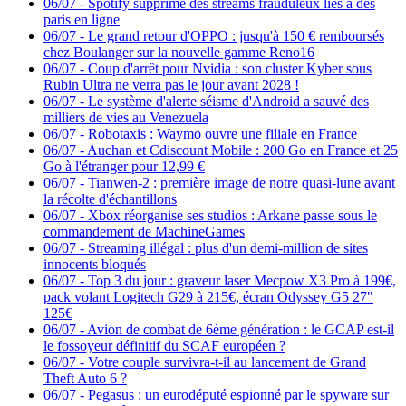
06/07
-
Spotify supprime des streams frauduleux liés à des
paris en ligne
06/07
-
Le grand retour d'OPPO : jusqu'à 150 € remboursés
chez Boulanger sur la nouvelle gamme Reno16
06/07
-
Coup d'arrêt pour Nvidia : son cluster Kyber sous
Rubin Ultra ne verra pas le jour avant 2028 !
06/07
-
Le système d'alerte séisme d'Android a sauvé des
milliers de vies au Venezuela
06/07
-
Robotaxis : Waymo ouvre une filiale en France
06/07
-
Auchan et Cdiscount Mobile : 200 Go en France et 25
Go à l'étranger pour 12,99 €
06/07
-
Tianwen-2 : première image de notre quasi-lune avant
la récolte d'échantillons
06/07
-
Xbox réorganise ses studios : Arkane passe sous le
commandement de MachineGames
06/07
-
Streaming illégal : plus d'un demi-million de sites
innocents bloqués
06/07
-
Top 3 du jour : graveur laser Mecpow X3 Pro à 199€,
pack volant Logitech G29 à 215€, écran Odyssey G5 27"
125€
06/07
-
Avion de combat de 6ème génération : le GCAP est-il
le fossoyeur définitif du SCAF européen ?
06/07
-
Votre couple survivra-t-il au lancement de Grand
Theft Auto 6 ?
06/07
-
Pegasus : un eurodéputé espionné par le spyware sur