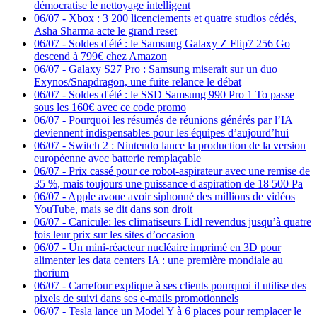
démocratise le nettoyage intelligent
06/07
-
Xbox : 3 200 licenciements et quatre studios cédés,
Asha Sharma acte le grand reset
06/07
-
Soldes d'été : le Samsung Galaxy Z Flip7 256 Go
descend à 799€ chez Amazon
06/07
-
Galaxy S27 Pro : Samsung miserait sur un duo
Exynos/Snapdragon, une fuite relance le débat
06/07
-
Soldes d'été : le SSD Samsung 990 Pro 1 To passe
sous les 160€ avec ce code promo
06/07
-
Pourquoi les résumés de réunions générés par l’IA
deviennent indispensables pour les équipes d’aujourd’hui
06/07
-
Switch 2 : Nintendo lance la production de la version
européenne avec batterie remplaçable
06/07
-
Prix cassé pour ce robot-aspirateur avec une remise de
35 %, mais toujours une puissance d'aspiration de 18 500 Pa
06/07
-
Apple avoue avoir siphonné des millions de vidéos
YouTube, mais se dit dans son droit
06/07
-
Canicule: les climatiseurs Lidl revendus jusqu’à quatre
fois leur prix sur les sites d’occasion
06/07
-
Un mini-réacteur nucléaire imprimé en 3D pour
alimenter les data centers IA : une première mondiale au
thorium
06/07
-
Carrefour explique à ses clients pourquoi il utilise des
pixels de suivi dans ses e-mails promotionnels
06/07
-
Tesla lance un Model Y à 6 places pour remplacer le