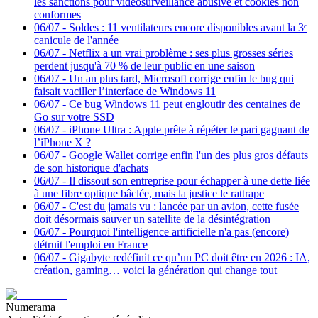
les sanctions pour vidéosurveillance abusive et cookies non
conformes
06/07
-
Soldes : 11 ventilateurs encore disponibles avant la 3ᵉ
canicule de l'année
06/07
-
Netflix a un vrai problème : ses plus grosses séries
perdent jusqu'à 70 % de leur public en une saison
06/07
-
Un an plus tard, Microsoft corrige enfin le bug qui
faisait vaciller l’interface de Windows 11
06/07
-
Ce bug Windows 11 peut engloutir des centaines de
Go sur votre SSD
06/07
-
iPhone Ultra : Apple prête à répéter le pari gagnant de
l’iPhone X ?
06/07
-
Google Wallet corrige enfin l'un des plus gros défauts
de son historique d'achats
06/07
-
Il dissout son entreprise pour échapper à une dette liée
à une fibre optique bâclée, mais la justice le rattrape
06/07
-
C'est du jamais vu : lancée par un avion, cette fusée
doit désormais sauver un satellite de la désintégration
06/07
-
Pourquoi l'intelligence artificielle n'a pas (encore)
détruit l'emploi en France
06/07
-
Gigabyte redéfinit ce qu’un PC doit être en 2026 : IA,
création, gaming… voici la génération qui change tout
Numerama