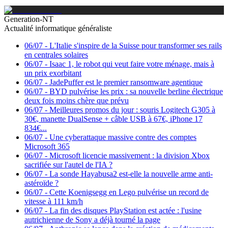
Generation-NT
Actualité informatique généraliste
06/07
-
L'Italie s'inspire de la Suisse pour transformer ses rails
en centrales solaires
06/07
-
Isaac 1, le robot qui veut faire votre ménage, mais à
un prix exorbitant
06/07
-
JadePuffer est le premier ransomware agentique
06/07
-
BYD pulvérise les prix : sa nouvelle berline électrique
deux fois moins chère que prévu
06/07
-
Meilleures promos du jour : souris Logitech G305 à
30€, manette DualSense + câble USB à 67€, iPhone 17
834€...
06/07
-
Une cyberattaque massive contre des comptes
Microsoft 365
06/07
-
Microsoft licencie massivement : la division Xbox
sacrifiée sur l'autel de l'IA ?
06/07
-
La sonde Hayabusa2 est-elle la nouvelle arme anti-
astéroïde ?
06/07
-
Cette Koenigsegg en Lego pulvérise un record de
vitesse à 111 km/h
06/07
-
La fin des disques PlayStation est actée : l'usine
autrichienne de Sony a déjà tourné la page