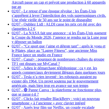
Aircraft passe un cap et prévoit une production à 60 appareils
par an
02/07
-
Le retour d’une époque révolue : les États-Unis
s’apprêtent à lever l’interdiction des vols supersoniques civils.
Une règle vieille de 50 ans sur le point de disparaître
02/07
-
Oubliez Lidl : ALDI casse les prix cet été avec des
claquettes à 2 €
02/07
-
La NASA fait une annonce : si les États-Unis gagnent
la Coupe du Monde 2026, l’agence se rendra sur la Lune pour
y déposer un ballon
02/07
-
“Ce sport que j’aime et déteste tant” : après le yoga et
le Pilates, place au “Lagree Fitness”, une ancienne Miss
France lance un studio en France
02/07
-
Canal+ : pourquoi de nombreuses chaînes du groupe
TF1 ont disparu sur MyCanal ?
02/07
-
Adieu le démarchage téléphonique : ça y est, les
appels commerciaux deviennent illégaux dans quelques jours
02/07
-
Tesla n’a rien inventé : les robotaxis auraient pu
exister dès 1964. Un projet soutenu par le gouvernement
américain, mais bien trop en avance sur son temps
02/07
-
🔴 Panne Canva : la plateforme ne fonctionne plus,
que se passe-t-il ?
02/07
-
Clicks fait renaître BlackBerry : voici un nouveau
smartphone « à l’ancienne » avec clavier intégré
02/07
-
Après leur film sur Netflix, un couple escalade