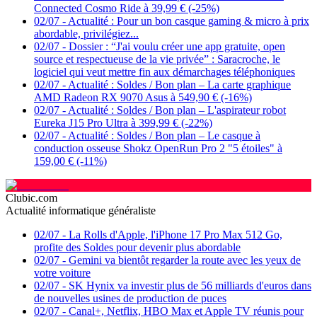
Connected Cosmo Ride à 39,99 € (-25%)
02/07
-
Actualité : Pour un bon casque gaming & micro à prix
abordable, privilégiez...
02/07
-
Dossier : “J'ai voulu créer une app gratuite, open
source et respectueuse de la vie privée” : Saracroche, le
logiciel qui veut mettre fin aux démarchages téléphoniques
02/07
-
Actualité : Soldes / Bon plan – La carte graphique
AMD Radeon RX 9070 Asus à 549,90 € (-16%)
02/07
-
Actualité : Soldes / Bon plan – L'aspirateur robot
Eureka J15 Pro Ultra à 399,99 € (-22%)
02/07
-
Actualité : Soldes / Bon plan – Le casque à
conduction osseuse Shokz OpenRun Pro 2 "5 étoiles" à
159,00 € (-11%)
Clubic.com
Actualité informatique généraliste
02/07
-
La Rolls d'Apple, l'iPhone 17 Pro Max 512 Go,
profite des Soldes pour devenir plus abordable
02/07
-
Gemini va bientôt regarder la route avec les yeux de
votre voiture
02/07
-
SK Hynix va investir plus de 56 milliards d'euros dans
de nouvelles usines de production de puces
02/07
-
Canal+, Netflix, HBO Max et Apple TV réunis pour