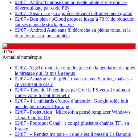
02/07
-
Android impose une nouvelle limite stricte pour le
déverrouillage par code PIN
02/07
-
Steam : ce jeu apprécié devient définitivement gratuit
02/07
-
Bon plan : pCloud propose jusqu’à 70 % de réduction
sur ses plans de stockage à vie
02/07
-
Android Auto sans fil décroche en pleine route, et la
dernière mise à jour inquiète
01Net
Actualité numérique
02/07
-
YggTorrent : le coup de grâce de la gendarmerie après
le piratage qui l’a mis à genoux
02/07
-
Amazon se dit prêt à rivaliser avec Starlink, mais est-
ce vraiment le cas ?
02/07
-
Taxe de 10 centimes par Go : le PS veut-il vraiment
ruiner votre forfait Internet ?
02/07
-
4,1 milliards d’euros d’amende : Google solde huit
ans de guerre avec l’Europe
02/07
-
Projet Aion : Microsoft a pensé remplacer Windows
11 par Copilot OS
02/07
-
Pourquoi Canal+ a coupé plusieurs chaînes TF1 en
France
02/07
-
« Rendez ma paie » : que s’est-il passé à La Banque