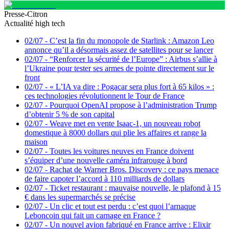
Presse-Citron
Actualité high tech
02/07
-
C’est la fin du monopole de Starlink : Amazon Leo
annonce qu’il a désormais assez de satellites pour se lancer
02/07
-
“Renforcer la sécurité de l’Europe” : Airbus s’allie à
l’Ukraine pour tester ses armes de pointe directement sur le
front
02/07
-
« L’IA va dire : Pogacar sera plus fort à 65 kilos » :
ces technologies révolutionnent le Tour de France
02/07
-
Pourquoi OpenAI propose à l’administration Trump
d’obtenir 5 % de son capital
02/07
-
Weave met en vente Isaac-1, un nouveau robot
domestique à 8000 dollars qui plie les affaires et range la
maison
02/07
-
Toutes les voitures neuves en France doivent
s’équiper d’une nouvelle caméra infrarouge à bord
02/07
-
Rachat de Warner Bros. Discovery : ce pays menace
de faire capoter l’accord à 110 milliards de dollars
02/07
-
Ticket restaurant : mauvaise nouvelle, le plafond à 15
€ dans les supermarchés se précise
02/07
-
Un clic et tout est perdu : c’est quoi l’arnaque
Leboncoin qui fait un carnage en France ?
02/07
-
Un nouvel avion fabriqué en France arrive : Elixir