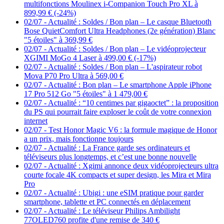
multifonctions Moulinex i-Companion Touch Pro XL à
899,99 € (-24%)
02/07
-
Actualité : Soldes / Bon plan – Le casque Bluetooth
Bose QuietComfort Ultra Headphones (2e génération) Blanc
"5 étoiles" à 369,99 €
02/07
-
Actualité : Soldes / Bon plan – Le vidéoprojecteur
XGIMI MoGo 4 Laser à 499,00 € (-17%)
02/07
-
Actualité : Soldes / Bon plan – L'aspirateur robot
Mova P70 Pro Ultra à 569,00 €
02/07
-
Actualité : Bon plan – Le smartphone Apple iPhone
17 Pro 512 Go "5 étoiles" à 1 479,00 €
02/07
-
Actualité : “10 centimes par gigaoctet” : la proposition
du PS qui pourrait faire exploser le coût de votre connexion
internet
02/07
-
Test Honor Magic V6 : la formule magique de Honor
a un prix, mais fonctionne toujours
02/07
-
Actualité : La France garde ses ordinateurs et
téléviseurs plus longtemps, et c’est une bonne nouvelle
02/07
-
Actualité : Xgimi annonce deux vidéoprojecteurs ultra
courte focale 4K compacts et super design, les Mira et Mira
Pro
02/07
-
Actualité : Ubigi : une eSIM pratique pour garder
smartphone, tablette et PC connectés en déplacement
02/07
-
Actualité : Le téléviseur Philips Ambilight
77OLED760 profite d'une remise de 340 €