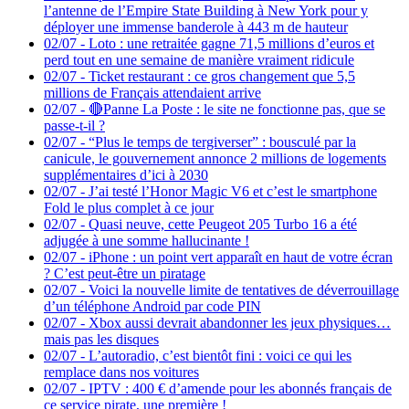
l’antenne de l’Empire State Building à New York pour y
déployer une immense banderole à 443 m de hauteur
02/07
-
Loto : une retraitée gagne 71,5 millions d’euros et
perd tout en une semaine de manière vraiment ridicule
02/07
-
Ticket restaurant : ce gros changement que 5,5
millions de Français attendaient arrive
02/07
-
🔴Panne La Poste : le site ne fonctionne pas, que se
passe-t-il ?
02/07
-
“Plus le temps de tergiverser” : bousculé par la
canicule, le gouvernement annonce 2 millions de logements
supplémentaires d’ici à 2030
02/07
-
J’ai testé l’Honor Magic V6 et c’est le smartphone
Fold le plus complet à ce jour
02/07
-
Quasi neuve, cette Peugeot 205 Turbo 16 a été
adjugée à une somme hallucinante !
02/07
-
iPhone : un point vert apparaît en haut de votre écran
? C’est peut-être un piratage
02/07
-
Voici la nouvelle limite de tentatives de déverrouillage
d’un téléphone Android par code PIN
02/07
-
Xbox aussi devrait abandonner les jeux physiques…
mais pas les disques
02/07
-
L’autoradio, c’est bientôt fini : voici ce qui les
remplace dans nos voitures
02/07
-
IPTV : 400 € d’amende pour les abonnés français de
ce service pirate, une première !