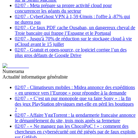
02/07
-
Meta prépare sa propre activité cloud pour
concurrencer les géants du secteur
02/07
-
CyberGhost VPN à 1,59 €/mois : l'offre à -87% qui
ne durera pas
02/07
-
Ce faux PDF cache Ousaban, un dangereux cheval de
Troie bancaire qui frappe l’Espagne et le Portugal
02/07
-
Jusqu'à 70% de réduction sur le stockage cloud à vie
pCloud avant le 15 juillet
02/07
-
Gratuit et open-source, ce logiciel corrige l’un des
plus gros défauts de Google Drive
Numerama
Actualité informatique généraliste
02/07
-
Climatiseurs mobiles : Midea annonce des expéditions
« en urgence vers l’Europe » pour répondre à la demande
02/07
-
« C’est un pur monopole que va faire Sony » : la fin
des jeux PlayStation physiques met-elle en péril les boutiques
?
02/07
-
Affaire YggTorrent : la gendarmerie française annonce
le démantèlement du site, trois mois après sa fermeture
02/07
-
« Ne mangez pas les ChocoPoC ! » : comment des
chercheurs en cybersécurité ont été piégés par de faux exploits
sur GitHub