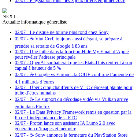
02/07
-
PlayStation Plus : les 3 jeux offerts en juillet 2026
NEXT
Actualité informatique généraliste
02/07
-
Le disque ne tourne plus rond chez Sony
02/07
-
☕️ Vint Cerf, toujours aussi élégant, se prépare à
prendre sa retraite de Google à 83 ans
02/07
-
Une faille dans la fonction Hide My Email d’Apple
peut révéler l’adresse principale
02/07
-
OpenAI souhaiterait que les États-Unis rentrent à son
capital à hauteur de 5 %
02/07
-
☕️ Google vs Europe : la CJUE confirme l’amende de
4,1 milliards d’euros
02/07
-
Uber : cinq chauffeurs de VTC déposent plainte pour
traite d’êtres humains
02/07
-
☕️ Le support du décodage vidéo via Vulkan arrive
enfin dans Firefox
02/07
-
Le Data Privacy Framework remis en question par la
fin de l’indépendance de la FTC
02/07
-
Proton lance son assistant IA Lumo 2.0 avec
génération d’images et mémoire
02/07
-
☕️ Sony annonce la fermeture du PlayStation Store