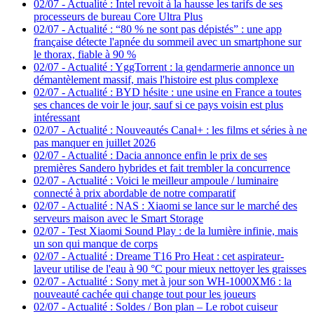
02/07
-
Actualité : Intel revoit à la hausse les tarifs de ses
processeurs de bureau Core Ultra Plus
02/07
-
Actualité : “80 % ne sont pas dépistés” : une app
française détecte l'apnée du sommeil avec un smartphone sur
le thorax, fiable à 90 %
02/07
-
Actualité : YggTorrent : la gendarmerie annonce un
démantèlement massif, mais l'histoire est plus complexe
02/07
-
Actualité : BYD hésite : une usine en France a toutes
ses chances de voir le jour, sauf si ce pays voisin est plus
intéressant
02/07
-
Actualité : Nouveautés Canal+ : les films et séries à ne
pas manquer en juillet 2026
02/07
-
Actualité : Dacia annonce enfin le prix de ses
premières Sandero hybrides et fait trembler la concurrence
02/07
-
Actualité : Voici le meilleur ampoule / luminaire
connecté à prix abordable de notre comparatif
02/07
-
Actualité : NAS : Xiaomi se lance sur le marché des
serveurs maison avec le Smart Storage
02/07
-
Test Xiaomi Sound Play : de la lumière infinie, mais
un son qui manque de corps
02/07
-
Actualité : Dreame T16 Pro Heat : cet aspirateur-
laveur utilise de l'eau à 90 °C pour mieux nettoyer les graisses
02/07
-
Actualité : Sony met à jour son WH-1000XM6 : la
nouveauté cachée qui change tout pour les joueurs
02/07
-
Actualité : Soldes / Bon plan – Le robot cuiseur