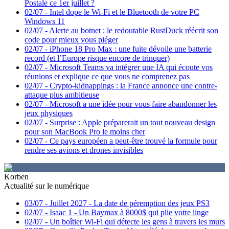
Postale ce 1er juillet ?
02/07
-
Intel dope le Wi-Fi et le Bluetooth de votre PC
Windows 11
02/07
-
Alerte au botnet : le redoutable RustDuck réécrit son
code pour mieux vous piéger
02/07
-
iPhone 18 Pro Max : une fuite dévoile une batterie
record (et l’Europe risque encore de trinquer)
02/07
-
Microsoft Teams va intégrer une IA qui écoute vos
réunions et explique ce que vous ne comprenez pas
02/07
-
Crypto-kidnappings : la France annonce une contre-
attaque plus ambitieuse
02/07
-
Microsoft a une idée pour vous faire abandonner les
jeux physiques
02/07
-
Surprise : Apple préparerait un tout nouveau design
pour son MacBook Pro le moins cher
02/07
-
Ce pays européen a peut-être trouvé la formule pour
rendre ses avions et drones invisibles
Korben
Actualité sur le numérique
03/07
-
Juillet 2027 - La date de péremption des jeux PS3
02/07
-
Isaac 1 - Un Baymax à 8000$ qui plie votre linge
02/07
-
Un boîtier Wi-Fi qui détecte les gens à travers les murs