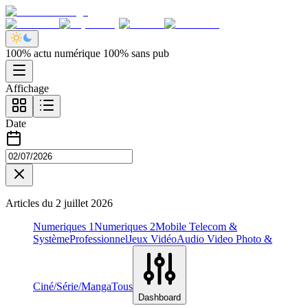
100% actu numérique 100% sans pub
Affichage
Date
Articles du
2 juillet 2026
Numeriques 1
Numeriques 2
Mobile Telecom &
Système
Professionnel
Jeux Vidéo
Audio Video Photo &
Ciné/Série/Manga
Tous
Dashboard