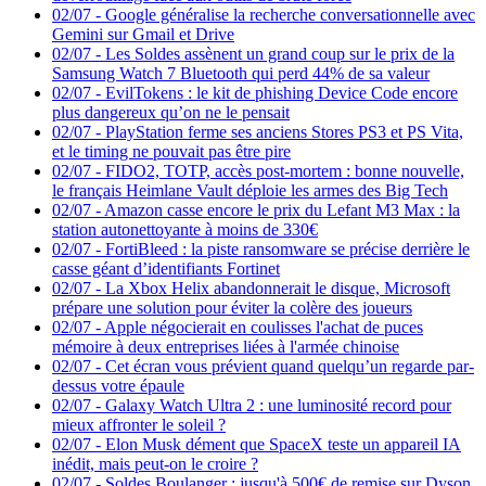
02/07
-
Google généralise la recherche conversationnelle avec
Gemini sur Gmail et Drive
02/07
-
Les Soldes assènent un grand coup sur le prix de la
Samsung Watch 7 Bluetooth qui perd 44% de sa valeur
02/07
-
EvilTokens : le kit de phishing Device Code encore
plus dangereux qu’on ne le pensait
02/07
-
PlayStation ferme ses anciens Stores PS3 et PS Vita,
et le timing ne pouvait pas être pire
02/07
-
FIDO2, TOTP, accès post-mortem : bonne nouvelle,
le français Heimlane Vault déploie les armes des Big Tech
02/07
-
Amazon casse encore le prix du Lefant M3 Max : la
station autonettoyante à moins de 330€
02/07
-
FortiBleed : la piste ransomware se précise derrière le
casse géant d’identifiants Fortinet
02/07
-
La Xbox Helix abandonnerait le disque, Microsoft
prépare une solution pour éviter la colère des joueurs
02/07
-
Apple négocierait en coulisses l'achat de puces
mémoire à deux entreprises liées à l'armée chinoise
02/07
-
Cet écran vous prévient quand quelqu’un regarde par-
dessus votre épaule
02/07
-
Galaxy Watch Ultra 2 : une luminosité record pour
mieux affronter le soleil ?
02/07
-
Elon Musk dément que SpaceX teste un appareil IA
inédit, mais peut-on le croire ?
02/07
-
Soldes Boulanger : jusqu'à 500€ de remise sur Dyson,