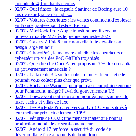
amende de 4,1 milliards d'euros
02/07
-
Quel fiasco : la capsule Starliner de Boeing aura 10
ans de retard, si ce n'est plus...
02/07
-
Voitures électriques : les ventes continuent d'exploser
en France, portées par Tesla et Renault
02/07
-
MacBook Pro : Apple transitionnerait vers un
nouveau modèle M7 dès le premier semestre 2027
02/07
-
Galaxy Z Fold8 : une nouvelle fuite dévoile son
design large en noir
02/07
-
ChocoPoC, le malware qui cible les chercheurs en
cybersécurité via des PoC GitHub trojanisés
02/07
-
Que cherche OpenAI en proposant 5 % de son capital
au gouvernement américain ?
02/07
-
La taxe de 3 € sur les colis Temu est bien là et elle
pourrait vous coûter plus cher que prévu
02/07
-
Rachat de Warner : pourquoi ça se complique encore
pour Paramount, malgré l’aval du gouvernement US
02/07
-
Loewe veut sortir du salon pour équiper voitures de
luxe, yachts et villas de luxe
02/07
-
Les AirPods Pro 3 en version USB-C sont soldés à
leur meilleur prix actuellement : 199€
02/07
-
Pénurie de CO2 : une menace inattendue pour la
production mondiale de semi-conducteurs
02/07
-
Android 17 renforce la sécurité du code de
déverrouillage face aux outils de brute force