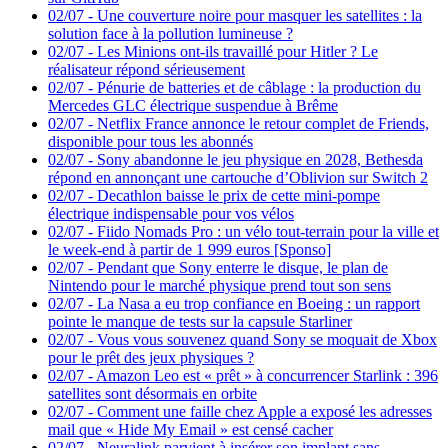
02/07
-
Une couverture noire pour masquer les satellites : la
solution face à la pollution lumineuse ?
02/07
-
Les Minions ont-ils travaillé pour Hitler ? Le
réalisateur répond sérieusement
02/07
-
Pénurie de batteries et de câblage : la production du
Mercedes GLC électrique suspendue à Brême
02/07
-
Netflix France annonce le retour complet de Friends,
disponible pour tous les abonnés
02/07
-
Sony abandonne le jeu physique en 2028, Bethesda
répond en annonçant une cartouche d’Oblivion sur Switch 2
02/07
-
Decathlon baisse le prix de cette mini-pompe
électrique indispensable pour vos vélos
02/07
-
Fiido Nomads Pro : un vélo tout-terrain pour la ville et
le week-end à partir de 1 999 euros [Sponso]
02/07
-
Pendant que Sony enterre le disque, le plan de
Nintendo pour le marché physique prend tout son sens
02/07
-
La Nasa a eu trop confiance en Boeing : un rapport
pointe le manque de tests sur la capsule Starliner
02/07
-
Vous vous souvenez quand Sony se moquait de Xbox
pour le prêt des jeux physiques ?
02/07
-
Amazon Leo est « prêt » à concurrencer Starlink : 396
satellites sont désormais en orbite
02/07
-
Comment une faille chez Apple a exposé les adresses
mail que « Hide My Email » est censé cacher
02/07
-
Neuralink parvient à insérer son implant sans