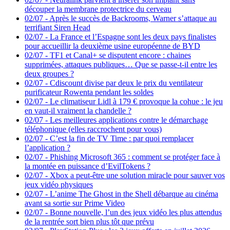
découper la membrane protectrice du cerveau
02/07
-
Après le succès de Backrooms, Warner s’attaque au
terrifiant Siren Head
02/07
-
La France et l’Espagne sont les deux pays finalistes
pour accueillir la deuxième usine européenne de BYD
02/07
-
TF1 et Canal+ se disputent encore : chaines
supprimées, attaques publiques… Que se passe-t-il entre les
deux groupes ?
02/07
-
Cdiscount divise par deux le prix du ventilateur
purificateur Rowenta pendant les soldes
02/07
-
Le climatiseur Lidl à 179 € provoque la cohue : le jeu
en vaut-il vraiment la chandelle ?
02/07
-
Les meilleures applications contre le démarchage
téléphonique (elles raccrochent pour vous)
02/07
-
C’est la fin de TV Time : par quoi remplacer
l’application ?
02/07
-
Phishing Microsoft 365 : comment se protéger face à
la montée en puissance d’EvilTokens ?
02/07
-
Xbox a peut-être une solution miracle pour sauver vos
jeux vidéo physiques
02/07
-
L’anime The Ghost in the Shell débarque au cinéma
avant sa sortie sur Prime Video
02/07
-
Bonne nouvelle, l’un des jeux vidéo les plus attendus
de la rentrée sort bien plus tôt que prévu