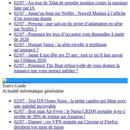
02/07
-
Au tour de Tidal de prendre position contre la musique
faite par IA
02/07
-
Jusqu’au bout sur Netflix : Nawell Madani à l’affiche
d’un nouveau drame
02/07
-
Persona : que sait-on du projet d’adaptation en série
par Netflix ?
02/07
-
Pourquoi les jeux d’occasion vont disparaître à partir
de 2028
02/07
-
Human Vapor : la série est-elle si terrifiante
qu’annoncé ?
02/07
-
Japan Expo fête ses 25 ans : tout ce qu’il faut savoir
sur l’édition 2026
02/07
-
Pourquoi The Bear refuse-t-elle de vous donner la
romance que vous pensez mériter ?
Tom's Guide
Actualité informatique généraliste
02/07
-
Test DJI Osmo Nano : la petite caméra qui filme avec
une stabilité incroyable
02/07
-
Bon plan Air Fryer : le Ninja CRISPi portable 4-en-1
profite de 39% de remise sur Amazon !
02/07
-
Danger : ces VPN gratuits sur Chrome et Firefox
dérobent vos mots de passe