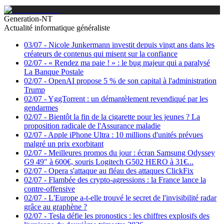
Generation-NT
Actualité informatique généraliste
03/07
-
Nicole Junkermann investit depuis vingt ans dans les
créateurs de contenus qui misent sur la confiance
02/07
-
« Rendez ma paie ! » : le bug majeur qui a paralysé
La Banque Postale
02/07
-
OpenAI propose 5 % de son capital à l'administration
Trump
02/07
-
YggTorrent : un démantèlement revendiqué par les
gendarmes
02/07
-
Bientôt la fin de la cigarette pour les jeunes ? La
proposition radicale de l'Assurance maladie
02/07
-
Apple iPhone Ultra : 10 millions d'unités prévues
malgré un prix exorbitant
02/07
-
Meilleures promos du jour : écran Samsung Odyssey
G9 49" à 600€, souris Logitech G502 HERO à 31€...
02/07
-
Opera s'attaque au fléau des attaques ClickFix
02/07
-
Flambée des crypto-agressions : la France lance la
contre-offensive
02/07
-
L'Europe a-t-elle trouvé le secret de l'invisibilité radar
grâce au graphène ?
02/07
-
Tesla défie les pronostics : les chiffres explosifs des