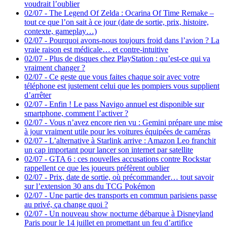
voudrait l’oublier
02/07
-
The Legend Of Zelda : Ocarina Of Time Remake –
tout ce que l’on sait à ce jour (date de sortie, prix, histoire,
contexte, gameplay…)
02/07
-
Pourquoi avons-nous toujours froid dans l’avion ? La
vraie raison est médicale… et contre-intuitive
02/07
-
Plus de disques chez PlayStation : qu’est-ce qui va
vraiment changer ?
02/07
-
Ce geste que vous faites chaque soir avec votre
téléphone est justement celui que les pompiers vous supplient
d’arrêter
02/07
-
Enfin ! Le pass Navigo annuel est disponible sur
smartphone, comment l’activer ?
02/07
-
Vous n’avez encore rien vu : Gemini prépare une mise
à jour vraiment utile pour les voitures équipées de caméras
02/07
-
L’alternative à Starlink arrive : Amazon Leo franchit
un cap important pour lancer son internet par satellite
02/07
-
GTA 6 : ces nouvelles accusations contre Rockstar
rappellent ce que les joueurs préfèrent oublier
02/07
-
Prix, date de sortie, où précommander… tout savoir
sur l’extension 30 ans du TCG Pokémon
02/07
-
Une partie des transports en commun parisiens passe
au privé, ça change quoi ?
02/07
-
Un nouveau show nocturne débarque à Disneyland
Paris pour le 14 juillet en promettant un feu d’artifice