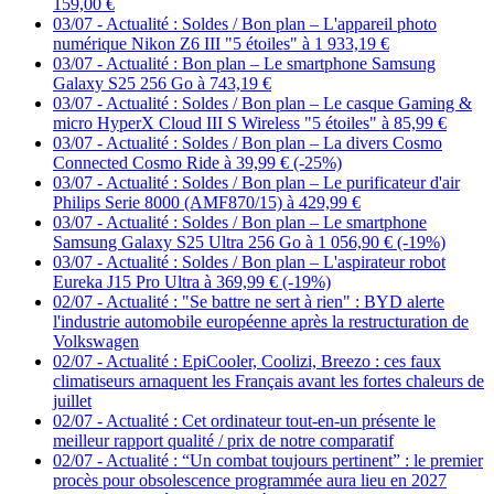
159,00 €
03/07
-
Actualité : Soldes / Bon plan – L'appareil photo
numérique Nikon Z6 III "5 étoiles" à 1 933,19 €
03/07
-
Actualité : Bon plan – Le smartphone Samsung
Galaxy S25 256 Go à 743,19 €
03/07
-
Actualité : Soldes / Bon plan – Le casque Gaming &
micro HyperX Cloud III S Wireless "5 étoiles" à 85,99 €
03/07
-
Actualité : Soldes / Bon plan – La divers Cosmo
Connected Cosmo Ride à 39,99 € (-25%)
03/07
-
Actualité : Soldes / Bon plan – Le purificateur d'air
Philips Serie 8000 (AMF870/15) à 429,99 €
03/07
-
Actualité : Soldes / Bon plan – Le smartphone
Samsung Galaxy S25 Ultra 256 Go à 1 056,90 € (-19%)
03/07
-
Actualité : Soldes / Bon plan – L'aspirateur robot
Eureka J15 Pro Ultra à 369,99 € (-19%)
02/07
-
Actualité : "Se battre ne sert à rien" : BYD alerte
l'industrie automobile européenne après la restructuration de
Volkswagen
02/07
-
Actualité : EpiCooler, Coolizi, Breezo : ces faux
climatiseurs arnaquent les Français avant les fortes chaleurs de
juillet
02/07
-
Actualité : Cet ordinateur tout-en-un présente le
meilleur rapport qualité / prix de notre comparatif
02/07
-
Actualité : “Un combat toujours pertinent” : le premier
procès pour obsolescence programmée aura lieu en 2027