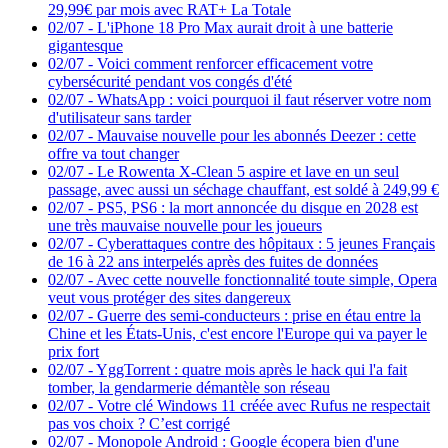
29,99€ par mois avec RAT+ La Totale
02/07
-
L'iPhone 18 Pro Max aurait droit à une batterie
gigantesque
02/07
-
Voici comment renforcer efficacement votre
cybersécurité pendant vos congés d'été
02/07
-
WhatsApp : voici pourquoi il faut réserver votre nom
d'utilisateur sans tarder
02/07
-
Mauvaise nouvelle pour les abonnés Deezer : cette
offre va tout changer
02/07
-
Le Rowenta X-Clean 5 aspire et lave en un seul
passage, avec aussi un séchage chauffant, est soldé à 249,99 €
02/07
-
PS5, PS6 : la mort annoncée du disque en 2028 est
une très mauvaise nouvelle pour les joueurs
02/07
-
Cyberattaques contre des hôpitaux : 5 jeunes Français
de 16 à 22 ans interpelés après des fuites de données
02/07
-
Avec cette nouvelle fonctionnalité toute simple, Opera
veut vous protéger des sites dangereux
02/07
-
Guerre des semi-conducteurs : prise en étau entre la
Chine et les États-Unis, c'est encore l'Europe qui va payer le
prix fort
02/07
-
YggTorrent : quatre mois après le hack qui l'a fait
tomber, la gendarmerie démantèle son réseau
02/07
-
Votre clé Windows 11 créée avec Rufus ne respectait
pas vos choix ? C’est corrigé
02/07
-
Monopole Android : Google écopera bien d'une