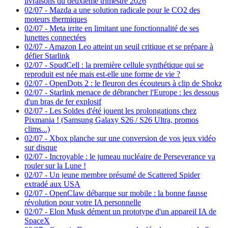
livraisons du deuxième trimestre 2026
02/07
-
Mazda a une solution radicale pour le CO2 des
moteurs thermiques
02/07
-
Meta irrite en limitant une fonctionnalité de ses
lunettes connectées
02/07
-
Amazon Leo atteint un seuil critique et se prépare à
défier Starlink
02/07
-
SpudCell : la première cellule synthétique qui se
reproduit est née mais est-elle une forme de vie ?
02/07
-
OpenDots 2 : le fleuron des écouteurs à clip de Shokz
02/07
-
Starlink menace de débrancher l'Europe : les dessous
d'un bras de fer explosif
02/07
-
Les Soldes d'été jouent les prolongations chez
Pixmania ! (Samsung Galaxy S26 / S26 Ultra, promos
clims...)
02/07
-
Xbox planche sur une conversion de vos jeux vidéo
sur disque
02/07
-
Incroyable : le jumeau nucléaire de Perseverance va
rouler sur la Lune !
02/07
-
Un jeune membre présumé de Scattered Spider
extradé aux USA
02/07
-
OpenClaw débarque sur mobile : la bonne fausse
révolution pour votre IA personnelle
02/07
-
Elon Musk dément un prototype d'un appareil IA de
SpaceX