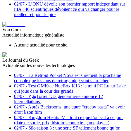
02/07
-
L’ONU dévoile son premier rapport indépendant sur
l’IA : 40 scientifiques dévoilent ce qui va changer pour le
meilleur et pour le pire
Von Guru
Actualité informatique généraliste
Aucune actualité pour ce site.
Le Journal du Geek
Actualité sur les nouvelles technologies
02/07
-
La Retroid Pocket Nova est surement la prochaine
console que les fans de rétrogaming vont s’arracher
02/07
-
Test GMKtec NucBox K13 : le mini PC Lunar Lake
qui joue dans la cour des grands
02/07
-
YggTorrent : la gendarmerie annonce 12
interpellations.
02/07
-
Après Backrooms, une autre “creepy pasta” va avoir
droit à son film
02/07
-
Kingdom Hearts IV – tout ce que l’on sait à ce jour
(date de sortie, prix, histoire, contexte, gameplay…)
02/07
-
Silo saison 3 : une série SF tellement bonne qu’on