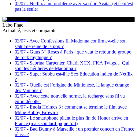
02/07
-
Netflix a un problème avec sa série Avatar (et ce n’est
pas la seule)
Labo Fnac
Actualité, tests et comparatif
03/07
-
Avec Confessions II, Madonna confirme-t-elle son
statut de reine de la pop ?
02/07
-
Guns N’ Roses à Paris : que vaut le retour du groupe
de rock mythique ?
02/07
-
Sabrina Carpenter, Charli XCX, FKA Twigs… Qui
sont les héritières de Madonna ?
02/07
-
Super Subbu est-il le Sex Education indien de Netflix
?
02/07
-
Quelle est l’origine du Minionese, la langue étrange
des Minions ?
02/07
-
Avec cette nouvelle norme, la recharge sans fil va
enfin décoller
02/07
-
Enola Holmes 3 : comment se termine le film avec
Millie Bobby Brown ?
02/07
-
Le smartphone pliant le plus fin de Honor arrive en
France (mais son tarif pique fort)
02/07
-
Bad Bunny à Marseille : un premier concert en France
réussi ?