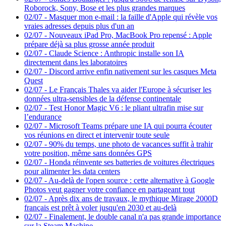
Roborock, Sony, Bose et les plus grandes marques
02/07
-
Masquer mon e-mail : la faille d'Apple qui révèle vos
vraies adresses depuis plus d'un an
02/07
-
Nouveaux iPad Pro, MacBook Pro repensé : Apple
prépare déjà sa plus grosse année produit
02/07
-
Claude Science : Anthropic installe son IA
directement dans les laboratoires
02/07
-
Discord arrive enfin nativement sur les casques Meta
Quest
02/07
-
Le Français Thales va aider l'Europe à sécuriser les
données ultra-sensibles de la défense continentale
02/07
-
Test Honor Magic V6 : le pliant ultrafin mise sur
l’endurance
02/07
-
Microsoft Teams prépare une IA qui pourra écouter
vos réunions en direct et intervenir toute seule
02/07
-
90% du temps, une photo de vacances suffit à trahir
votre position, même sans données GPS
02/07
-
Honda réinvente ses batteries de voitures électriques
pour alimenter les data centers
02/07
-
Au-delà de l'open source : cette alternative à Google
Photos veut gagner votre confiance en partageant tout
02/07
-
Après dix ans de travaux, le mythique Mirage 2000D
français est prêt à voler jusqu'en 2030 et au-delà
02/07
-
Finalement, le double canal n'a pas grande importance
sur la Steam Machine