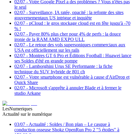
02/07
-
Votre Google Pixel a des problèmes ? Vous n'êtes pas
le seul
02/07
-
Surveillance, IA ratée, opacité : la refonte des sites
gouvernementaux US intrigue et inquiète
02/07
-
pCloud : le gros stockage cloud est en fête jusqu'à -70
% !
02/07
-
Payer 80% plus cher pour 4% de perfs : la douce
ironie de la RAM AMD EXPO ULL
02/07
-
Le retour des vols supersoniques commerciaux aux
USA est officiellement sur les rails
02/07
-
Montres GT 6 Pro et Éditions Football : Huawei lance
ses Soldes d'été en grande pompe
02/07
-
Lamborghini Urus SE Performante : la fiche
technique du SUV hybride de 801 ch
02/07
-
Votre smartphone est vulnérable à cause d'AirDrop et
Quick Share
02/07
-
Microsoft s'apprête à annuler Blade et à fermer le
studio Arkane
LesNumeriques
Actualité sur le numérique
03/07
-
Actualité : Soldes / Bon plan – Le casque à
conduction osseuse Shokz OpenRun Pro 2 "5 étoiles" à