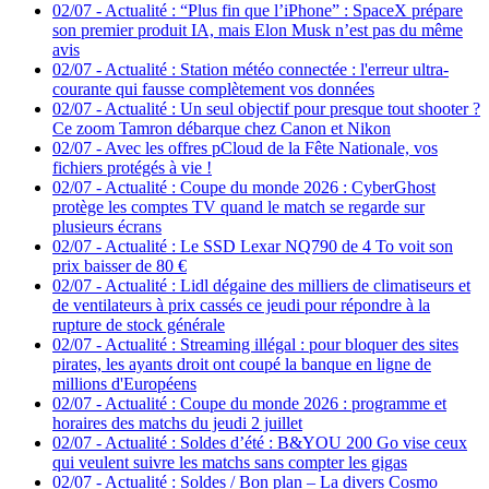
02/07
-
Actualité : “Plus fin que l’iPhone” : SpaceX prépare
son premier produit IA, mais Elon Musk n’est pas du même
avis
02/07
-
Actualité : Station météo connectée : l'erreur ultra-
courante qui fausse complètement vos données
02/07
-
Actualité : Un seul objectif pour presque tout shooter ?
Ce zoom Tamron débarque chez Canon et Nikon
02/07
-
Avec les offres pCloud de la Fête Nationale, vos
fichiers protégés à vie !
02/07
-
Actualité : Coupe du monde 2026 : CyberGhost
protège les comptes TV quand le match se regarde sur
plusieurs écrans
02/07
-
Actualité : Le SSD Lexar NQ790 de 4 To voit son
prix baisser de 80 €
02/07
-
Actualité : Lidl dégaine des milliers de climatiseurs et
de ventilateurs à prix cassés ce jeudi pour répondre à la
rupture de stock générale
02/07
-
Actualité : Streaming illégal : pour bloquer des sites
pirates, les ayants droit ont coupé la banque en ligne de
millions d'Européens
02/07
-
Actualité : Coupe du monde 2026 : programme et
horaires des matchs du jeudi 2 juillet
02/07
-
Actualité : Soldes d’été : B&YOU 200 Go vise ceux
qui veulent suivre les matchs sans compter les gigas
02/07
-
Actualité : Soldes / Bon plan – La divers Cosmo