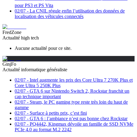
pour PS3 et PS Vita
02/07
-
La CNIL régule enfin l’utilisation des données de
localisation des véhicules connectés
FredZone
Actualité high tech
Aucune actualité pour ce site.
GinjFo
Actualité informatique généraliste
02/07
-
Intel augmente les prix des Core Ultra 7 270K Plus et
Core Ultra 5 250K Plus
02/07
-
GTA 6 sur Nintendo Switch 2, Rockstar franchit un
cap technique important
02/07
-
Steam, le PC gaming type reste très loin du haut de
gamme
02/07
-
Surface à petits prix, c’est fini
02/07
-
GTA 6 : l’ambiance n’est pas bonne chez Rockstar
02/07
-
PQ4442, Kingmax dévoile un famille de SSD NVMe
PCIe 4.0 au format M.2 2242