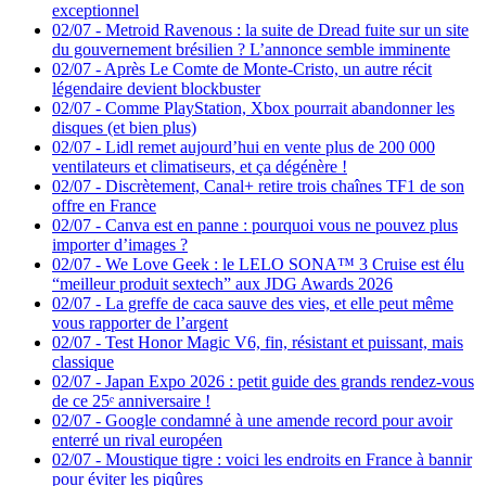
exceptionnel
02/07
-
Metroid Ravenous : la suite de Dread fuite sur un site
du gouvernement brésilien ? L’annonce semble imminente
02/07
-
Après Le Comte de Monte-Cristo, un autre récit
légendaire devient blockbuster
02/07
-
Comme PlayStation, Xbox pourrait abandonner les
disques (et bien plus)
02/07
-
Lidl remet aujourd’hui en vente plus de 200 000
ventilateurs et climatiseurs, et ça dégénère !
02/07
-
Discrètement, Canal+ retire trois chaînes TF1 de son
offre en France
02/07
-
Canva est en panne : pourquoi vous ne pouvez plus
importer d’images ?
02/07
-
We Love Geek : le LELO SONA™ 3 Cruise est élu
“meilleur produit sextech” aux JDG Awards 2026
02/07
-
La greffe de caca sauve des vies, et elle peut même
vous rapporter de l’argent
02/07
-
Test Honor Magic V6, fin, résistant et puissant, mais
classique
02/07
-
Japan Expo 2026 : petit guide des grands rendez-vous
de ce 25ᵉ anniversaire !
02/07
-
Google condamné à une amende record pour avoir
enterré un rival européen
02/07
-
Moustique tigre : voici les endroits en France à bannir
pour éviter les piqûres