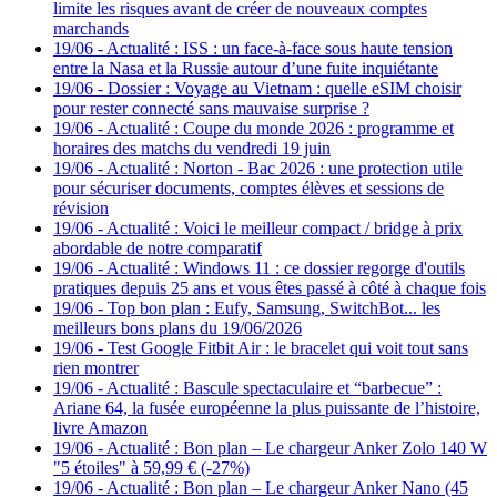
limite les risques avant de créer de nouveaux comptes
marchands
19/06
-
Actualité : ISS : un face-à-face sous haute tension
entre la Nasa et la Russie autour d’une fuite inquiétante
19/06
-
Dossier : Voyage au Vietnam : quelle eSIM choisir
pour rester connecté sans mauvaise surprise ?
19/06
-
Actualité : Coupe du monde 2026 : programme et
horaires des matchs du vendredi 19 juin
19/06
-
Actualité : Norton - Bac 2026 : une protection utile
pour sécuriser documents, comptes élèves et sessions de
révision
19/06
-
Actualité : Voici le meilleur compact / bridge à prix
abordable de notre comparatif
19/06
-
Actualité : Windows 11 : ce dossier regorge d'outils
pratiques depuis 25 ans et vous êtes passé à côté à chaque fois
19/06
-
Top bon plan : Eufy, Samsung, SwitchBot... les
meilleurs bons plans du 19/06/2026
19/06
-
Test Google Fitbit Air : le bracelet qui voit tout sans
rien montrer
19/06
-
Actualité : Bascule spectaculaire et “barbecue” :
Ariane 64, la fusée européenne la plus puissante de l’histoire,
livre Amazon
19/06
-
Actualité : Bon plan – Le chargeur Anker Zolo 140 W
"5 étoiles" à 59,99 € (-27%)
19/06
-
Actualité : Bon plan – Le chargeur Anker Nano (45