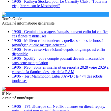
19/06
-
Kathryn Stockett pour Le Calamity Club : “Toute ma
vie, j’écrirai sur le Mississippi”
Tom's Guide
Actualité informatique généraliste
19/06
-
Gemini : les usagers français peuvent enfin lui confier
ces tâches fastidieuses
19/06
-
Meilleur robot tondeuse : quelles sont les technos à
privilégier, quelle marque acheter ?
19/06
-
Free : ce service réclamé depuis longtemps est enfin
disponible
19/06
-
Spotify : votre compte pourrait devenir inaccessible
sans cette manipulation
19/06
-
PS6 : Sony envisagerait un report à 2028 voire 2029 à
cause de la flambée des prix de la RAM
19/06
-
Test Mammotion Luba 3 AWD : le 4×4 des robots
tondeuses
01Net
Actualité numérique
19/06
-
TF1 débarque sur Netflix : chaînes en direct, replay,
pubs… voici tout ce qu’il faut savoir