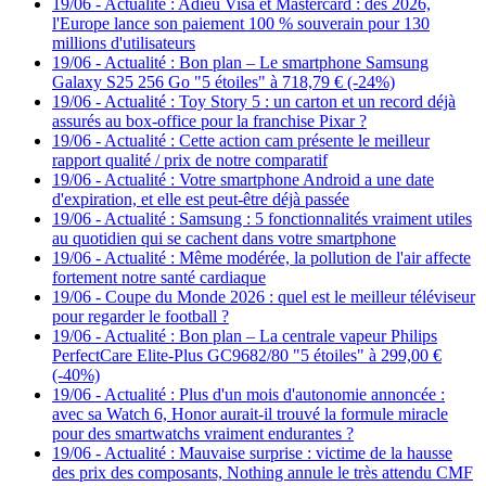
19/06
-
Actualité : Adieu Visa et Mastercard : dès 2026,
l'Europe lance son paiement 100 % souverain pour 130
millions d'utilisateurs
19/06
-
Actualité : Bon plan – Le smartphone Samsung
Galaxy S25 256 Go "5 étoiles" à 718,79 € (-24%)
19/06
-
Actualité : Toy Story 5 : un carton et un record déjà
assurés au box-office pour la franchise Pixar ?
19/06
-
Actualité : Cette action cam présente le meilleur
rapport qualité / prix de notre comparatif
19/06
-
Actualité : Votre smartphone Android a une date
d'expiration, et elle est peut-être déjà passée
19/06
-
Actualité : Samsung : 5 fonctionnalités vraiment utiles
au quotidien qui se cachent dans votre smartphone
19/06
-
Actualité : Même modérée, la pollution de l'air affecte
fortement notre santé cardiaque
19/06
-
Coupe du Monde 2026 : quel est le meilleur téléviseur
pour regarder le football ?
19/06
-
Actualité : Bon plan – La centrale vapeur Philips
PerfectCare Elite-Plus GC9682/80 "5 étoiles" à 299,00 €
(-40%)
19/06
-
Actualité : Plus d'un mois d'autonomie annoncée :
avec sa Watch 6, Honor aurait-il trouvé la formule miracle
pour des smartwatchs vraiment endurantes ?
19/06
-
Actualité : Mauvaise surprise : victime de la hausse
des prix des composants, Nothing annule le très attendu CMF