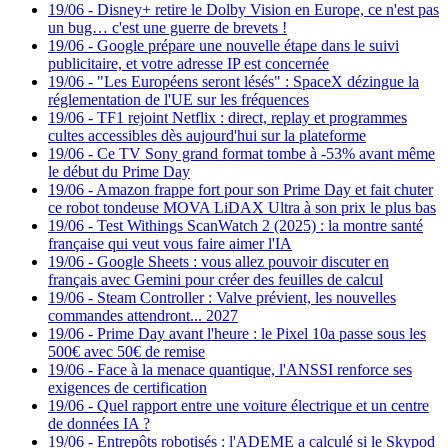
19/06
-
Disney+ retire le Dolby Vision en Europe, ce n'est pas
un bug… c'est une guerre de brevets !
19/06
-
Google prépare une nouvelle étape dans le suivi
publicitaire, et votre adresse IP est concernée
19/06
-
"Les Européens seront lésés" : SpaceX dézingue la
réglementation de l'UE sur les fréquences
19/06
-
TF1 rejoint Netflix : direct, replay et programmes
cultes accessibles dès aujourd'hui sur la plateforme
19/06
-
Ce TV Sony grand format tombe à -53% avant même
le début du Prime Day
19/06
-
Amazon frappe fort pour son Prime Day et fait chuter
ce robot tondeuse MOVA LiDAX Ultra à son prix le plus bas
19/06
-
Test Withings ScanWatch 2 (2025) : la montre santé
française qui veut vous faire aimer l'IA
19/06
-
Google Sheets : vous allez pouvoir discuter en
français avec Gemini pour créer des feuilles de calcul
19/06
-
Steam Controller : Valve prévient, les nouvelles
commandes attendront... 2027
19/06
-
Prime Day avant l'heure : le Pixel 10a passe sous les
500€ avec 50€ de remise
19/06
-
Face à la menace quantique, l'ANSSI renforce ses
exigences de certification
19/06
-
Quel rapport entre une voiture électrique et un centre
de données IA ?
19/06
-
Entrepôts robotisés : l'ADEME a calculé si le Skypod