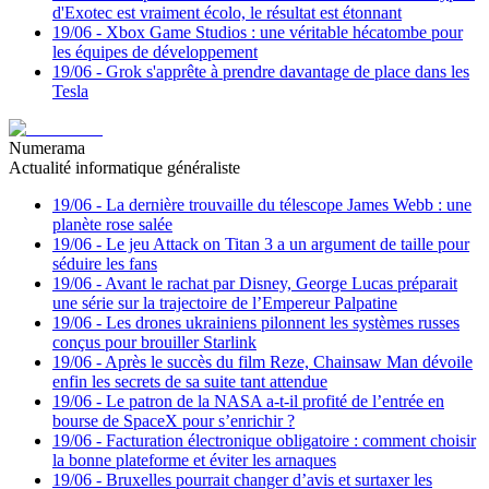
d'Exotec est vraiment écolo, le résultat est étonnant
19/06
-
Xbox Game Studios : une véritable hécatombe pour
les équipes de développement
19/06
-
Grok s'apprête à prendre davantage de place dans les
Tesla
Numerama
Actualité informatique généraliste
19/06
-
La dernière trouvaille du télescope James Webb : une
planète rose salée
19/06
-
Le jeu Attack on Titan 3 a un argument de taille pour
séduire les fans
19/06
-
Avant le rachat par Disney, George Lucas préparait
une série sur la trajectoire de l’Empereur Palpatine
19/06
-
Les drones ukrainiens pilonnent les systèmes russes
conçus pour brouiller Starlink
19/06
-
Après le succès du film Reze, Chainsaw Man dévoile
enfin les secrets de sa suite tant attendue
19/06
-
Le patron de la NASA a-t-il profité de l’entrée en
bourse de SpaceX pour s’enrichir ?
19/06
-
Facturation électronique obligatoire : comment choisir
la bonne plateforme et éviter les arnaques
19/06
-
Bruxelles pourrait changer d’avis et surtaxer les