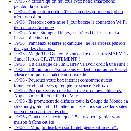
19/06
-
4 erreurs qu’on fait tous avec notre smartphone
pendant la canicule
19/06
-
Coupe du monde 2026 : 5 pépites pour ceux qui en
n’ont rien à foot
19/06
-
Freebox : cette mise à jour booste la connexion Wi-Fi
de millions d’abonnés
19/06
-
Après Stranger Things, les frères Duffer partent à
l’assaut du cinéma
19/06
-
Panneaux solaires et canicule : ne les arrosez pas lors
des grandes chaleurs !
19/06
-
Magic The Gathering vous offre des cartes MARVEL
Super Heroes GRATUITEMENT !
19/06
-
Un classique de Jim Carrey va avoir droit à une suite !
19/06
-
130 millions d’Européens veulent abandonner Visa et
Mastercard pour ce paiement souverain
19/06
-
Pourquoi votre box internet consomme autant
branchée et inutilisée, qu’en pleine séance Netflix ?
19/06
-
Préparez-vous à une hausse de prix inévitable chez
Apple, sur les iPhone, iPad et Mac
19/06
-
Ils promettent de diffuser toute la Coupe du Monde en
streaming gratuit et HD : attention, vos clics sur ces faux sites
peuvent vous coûter très cher
19/06
-
Canicule : la technique à 5 euros pour garder votre
maison fraîche cet été
19/06
-
“Moi, j’utilise bien sûr l’intelligence artificielle” :