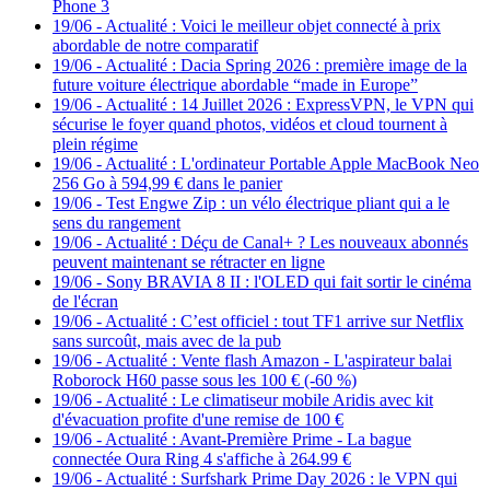
Phone 3
19/06
-
Actualité : Voici le meilleur objet connecté à prix
abordable de notre comparatif
19/06
-
Actualité : Dacia Spring 2026 : première image de la
future voiture électrique abordable “made in Europe”
19/06
-
Actualité : 14 Juillet 2026 : ExpressVPN, le VPN qui
sécurise le foyer quand photos, vidéos et cloud tournent à
plein régime
19/06
-
Actualité : L'ordinateur Portable Apple MacBook Neo
256 Go à 594,99 € dans le panier
19/06
-
Test Engwe Zip : un vélo électrique pliant qui a le
sens du rangement
19/06
-
Actualité : Déçu de Canal+ ? Les nouveaux abonnés
peuvent maintenant se rétracter en ligne
19/06
-
Sony BRAVIA 8 II : l'OLED qui fait sortir le cinéma
de l'écran
19/06
-
Actualité : C’est officiel : tout TF1 arrive sur Netflix
sans surcoût, mais avec de la pub
19/06
-
Actualité : Vente flash Amazon - L'aspirateur balai
Roborock H60 passe sous les 100 € (-60 %)
19/06
-
Actualité : Le climatiseur mobile Aridis avec kit
d'évacuation profite d'une remise de 100 €
19/06
-
Actualité : Avant-Première Prime - La bague
connectée Oura Ring 4 s'affiche à 264.99 €
19/06
-
Actualité : Surfshark Prime Day 2026 : le VPN qui