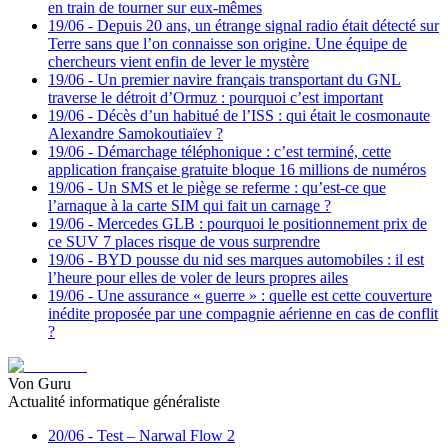
en train de tourner sur eux-mêmes
19/06
-
Depuis 20 ans, un étrange signal radio était détecté sur
Terre sans que l’on connaisse son origine. Une équipe de
chercheurs vient enfin de lever le mystère
19/06
-
Un premier navire français transportant du GNL
traverse le détroit d’Ormuz : pourquoi c’est important
19/06
-
Décès d’un habitué de l’ISS : qui était le cosmonaute
Alexandre Samokoutiaïev ?
19/06
-
Démarchage téléphonique : c’est terminé, cette
application française gratuite bloque 16 millions de numéros
19/06
-
Un SMS et le piège se referme : qu’est-ce que
l’arnaque à la carte SIM qui fait un carnage ?
19/06
-
Mercedes GLB : pourquoi le positionnement prix de
ce SUV 7 places risque de vous surprendre
19/06
-
BYD pousse du nid ses marques automobiles : il est
l’heure pour elles de voler de leurs propres ailes
19/06
-
Une assurance « guerre » : quelle est cette couverture
inédite proposée par une compagnie aérienne en cas de conflit
?
Von Guru
Actualité informatique généraliste
20/06
-
Test – Narwal Flow 2