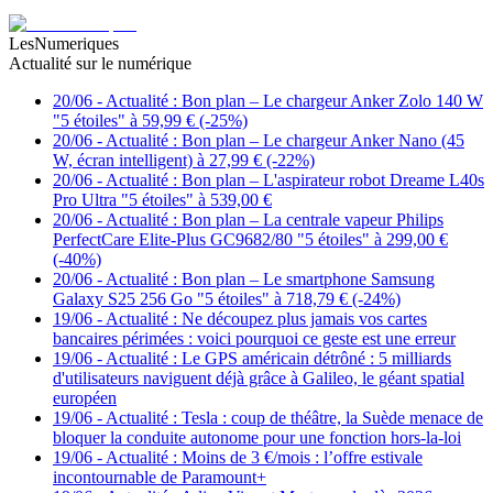
LesNumeriques
Actualité sur le numérique
20/06
-
Actualité : Bon plan – Le chargeur Anker Zolo 140 W
"5 étoiles" à 59,99 € (-25%)
20/06
-
Actualité : Bon plan – Le chargeur Anker Nano (45
W, écran intelligent) à 27,99 € (-22%)
20/06
-
Actualité : Bon plan – L'aspirateur robot Dreame L40s
Pro Ultra "5 étoiles" à 539,00 €
20/06
-
Actualité : Bon plan – La centrale vapeur Philips
PerfectCare Elite-Plus GC9682/80 "5 étoiles" à 299,00 €
(-40%)
20/06
-
Actualité : Bon plan – Le smartphone Samsung
Galaxy S25 256 Go "5 étoiles" à 718,79 € (-24%)
19/06
-
Actualité : Ne découpez plus jamais vos cartes
bancaires périmées : voici pourquoi ce geste est une erreur
19/06
-
Actualité : Le GPS américain détrôné : 5 milliards
d'utilisateurs naviguent déjà grâce à Galileo, le géant spatial
européen
19/06
-
Actualité : Tesla : coup de théâtre, la Suède menace de
bloquer la conduite autonome pour une fonction hors-la-loi
19/06
-
Actualité : Moins de 3 €/mois : l’offre estivale
incontournable de Paramount+