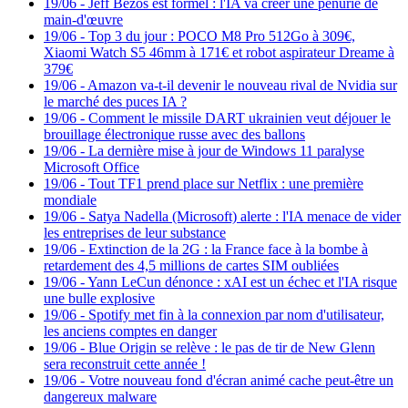
19/06
-
Jeff Bezos est formel : l'IA va créer une pénurie de
main-d'œuvre
19/06
-
Top 3 du jour : POCO M8 Pro 512Go à 309€,
Xiaomi Watch S5 46mm à 171€ et robot aspirateur Dreame à
379€
19/06
-
Amazon va-t-il devenir le nouveau rival de Nvidia sur
le marché des puces IA ?
19/06
-
Comment le missile DART ukrainien veut déjouer le
brouillage électronique russe avec des ballons
19/06
-
La dernière mise à jour de Windows 11 paralyse
Microsoft Office
19/06
-
Tout TF1 prend place sur Netflix : une première
mondiale
19/06
-
Satya Nadella (Microsoft) alerte : l'IA menace de vider
les entreprises de leur substance
19/06
-
Extinction de la 2G : la France face à la bombe à
retardement des 4,5 millions de cartes SIM oubliées
19/06
-
Yann LeCun dénonce : xAI est un échec et l'IA risque
une bulle explosive
19/06
-
Spotify met fin à la connexion par nom d'utilisateur,
les anciens comptes en danger
19/06
-
Blue Origin se relève : le pas de tir de New Glenn
sera reconstruit cette année !
19/06
-
Votre nouveau fond d'écran animé cache peut-être un
dangereux malware