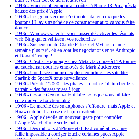
19/06
-
Voici combien pourrait coûter l’iPhone 18 Pro après la
hausse des prix d’Apple
19/06
-
Les grands écrans c’est moins dangereux que les
boutons ! L’avis tranché de ce constructeur auto va vous faire
douter
19/06
-
Windows va enfin vous laisser désactiver les résultats
web Bing qui envahissent vos recherches
19/06
-
Suspension de Claude Fable 5 et Mythos 5 : une
semaine plus tard, où en sont les négociations entre Anthropic
et Donald Trump ?
19/06
-
C’est « le goulag » chez Meta : la course à l’IA tourne
au cauchemar pour les employés de Mark Zuckerberg
19/06
-
Une fusée chinoise explose en orbite : les satellites
Starlink de SpaceX sous surveillance
19/06
-
Près de 15 000 sites piratés : la police fait tomber le «
parrain » des fausses mises à jour
19/06
-
Google Gemini va tout faire pour que vous utilisiez
cette nouvelle fonctionnalité
19/06
-
Le marché des smartphones s’effondre, mais Apple et
Huawei défient la crise de façon insolente
19/06
-
Apple dévoile un nouveau geste pour contrôler
l’Apple Watch d’une seule main
19/06
-
Des millions d’iPhone et d’iPad vulnérables : une
faille impossible à corriger touche certaines puces Apple