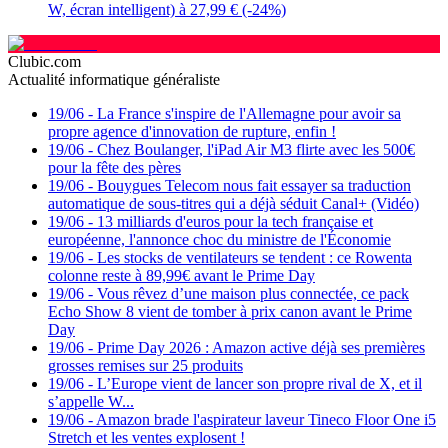
W, écran intelligent) à 27,99 € (-24%)
Clubic.com
Actualité informatique généraliste
19/06
-
La France s'inspire de l'Allemagne pour avoir sa
propre agence d'innovation de rupture, enfin !
19/06
-
Chez Boulanger, l'iPad Air M3 flirte avec les 500€
pour la fête des pères
19/06
-
Bouygues Telecom nous fait essayer sa traduction
automatique de sous-titres qui a déjà séduit Canal+ (Vidéo)
19/06
-
13 milliards d'euros pour la tech française et
européenne, l'annonce choc du ministre de l'Économie
19/06
-
Les stocks de ventilateurs se tendent : ce Rowenta
colonne reste à 89,99€ avant le Prime Day
19/06
-
Vous rêvez d’une maison plus connectée, ce pack
Echo Show 8 vient de tomber à prix canon avant le Prime
Day
19/06
-
Prime Day 2026 : Amazon active déjà ses premières
grosses remises sur 25 produits
19/06
-
L’Europe vient de lancer son propre rival de X, et il
s’appelle W...
19/06
-
Amazon brade l'aspirateur laveur Tineco Floor One i5
Stretch et les ventes explosent !