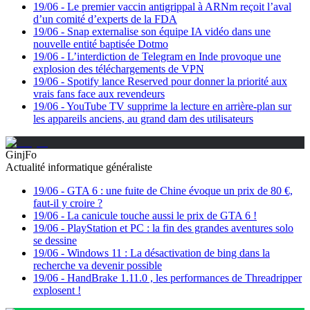
19/06
-
Le premier vaccin antigrippal à ARNm reçoit l’aval
d’un comité d’experts de la FDA
19/06
-
Snap externalise son équipe IA vidéo dans une
nouvelle entité baptisée Dotmo
19/06
-
L’interdiction de Telegram en Inde provoque une
explosion des téléchargements de VPN
19/06
-
Spotify lance Reserved pour donner la priorité aux
vrais fans face aux revendeurs
19/06
-
YouTube TV supprime la lecture en arrière-plan sur
les appareils anciens, au grand dam des utilisateurs
GinjFo
Actualité informatique généraliste
19/06
-
GTA 6 : une fuite de Chine évoque un prix de 80 €,
faut-il y croire ?
19/06
-
La canicule touche aussi le prix de GTA 6 !
19/06
-
PlayStation et PC : la fin des grandes aventures solo
se dessine
19/06
-
Windows 11 : La désactivation de bing dans la
recherche va devenir possible
19/06
-
HandBrake 1.11.0 , les performances de Threadripper
explosent !