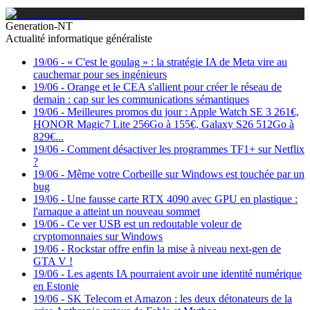
Generation-NT
Actualité informatique généraliste
19/06
-
« C'est le goulag » : la stratégie IA de Meta vire au
cauchemar pour ses ingénieurs
19/06
-
Orange et le CEA s'allient pour créer le réseau de
demain : cap sur les communications sémantiques
19/06
-
Meilleures promos du jour : Apple Watch SE 3 261€,
HONOR Magic7 Lite 256Go à 155€, Galaxy S26 512Go à
829€...
19/06
-
Comment désactiver les programmes TF1+ sur Netflix
?
19/06
-
Même votre Corbeille sur Windows est touchée par un
bug
19/06
-
Une fausse carte RTX 4090 avec GPU en plastique :
l'arnaque a atteint un nouveau sommet
19/06
-
Ce ver USB est un redoutable voleur de
cryptomonnaies sur Windows
19/06
-
Rockstar offre enfin la mise à niveau next-gen de
GTA V !
19/06
-
Les agents IA pourraient avoir une identité numérique
en Estonie
19/06
-
SK Telecom et Amazon : les deux détonateurs de la