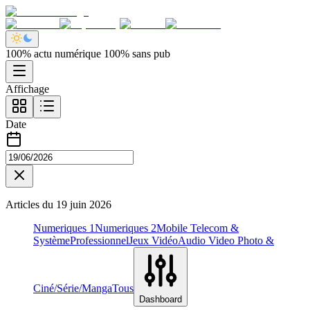
100% actu numérique 100% sans pub
Affichage
Date
Articles du
19 juin 2026
Numeriques 1
Numeriques 2
Mobile Telecom &
Système
Professionnel
Jeux Vidéo
Audio Video Photo &
Ciné/Série/Manga
Tous
Dashboard