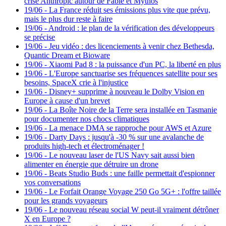
crise Anthropic autour de Fable et Mythos
19/06
-
La France réduit ses émissions plus vite que prévu,
mais le plus dur reste à faire
19/06
-
Android : le plan de la vérification des développeurs
se précise
19/06
-
Jeu vidéo : des licenciements à venir chez Bethesda,
Quantic Dream et Bioware
19/06
-
Xiaomi Pad 8 : la puissance d'un PC, la liberté en plus
19/06
-
L'Europe sanctuarise ses fréquences satellite pour ses
besoins, SpaceX crie à l'injustice
19/06
-
Disney+ supprime à nouveau le Dolby Vision en
Europe à cause d'un brevet
19/06
-
La Boîte Noire de la Terre sera installée en Tasmanie
pour documenter nos chocs climatiques
19/06
-
La menace DMA se rapproche pour AWS et Azure
19/06
-
Darty Days : jusqu'à -30 % sur une avalanche de
produits high-tech et électroménager !
19/06
-
Le nouveau laser de l'US Navy sait aussi bien
alimenter en énergie que détruire un drone
19/06
-
Beats Studio Buds : une faille permettait d'espionner
vos conversations
19/06
-
Le Forfait Orange Voyage 250 Go 5G+ : l'offre taillée
pour les grands voyageurs
19/06
-
Le nouveau réseau social W peut-il vraiment détrôner
X en Europe ?