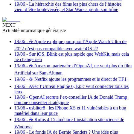
19/06
-
La hiérarchie des films les plus chers de l’histoire
vient d’être bouleversée, et Star Wars a perdu son trône
NEXT
Actualité informatique généraliste
19/06
-
☕️ Apple explique pourquoi l’Apple Watch Ultra de
2022 n’est pas compatible avec watchOS 27
19/06
-
Sur iOS, Blink est plus rapide que WebKit, mais cela
ne change rien
19/06
-
☕️ Amazon, partenaire d’OpenAI, ne veut plus du film
Artificial sur Sam Altman
19/06
-
☕️ Netflix ajoute les programmes et le direct de TF1+
19/06
-
Avec l’Unreal Engine 6, Epic veut connecter tous les
jeux
19/06
-
OpenAI recrute l’ex-conseiller IA de Donald Trump
comme conseiller stratégique
19/06
-
usbliter8 : les iPhone XS et 11 vulnérables à un bug
matériel dans leur puce
19/06
-
☕️ Rufus 4.15 améliore l’installation silencieuse de
Windows
19/06
-
Le fonds IA de Bernie Sanders ? Une idée plus