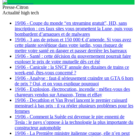
Presse-Citron
Actualité high tech
19/06
-
Coupe du monde “en streaming gratuit”, HD, sans
inscription : ces faux sites vous promettent la Lune, puis vous
bombardent d’arnaques et de malwares
19/06
-
3 ans de prison et 150 000 € d’amende. Si vous avez
cette plante soviétique dans votre jardin, vous risquez de
mettre votre santé en danger et passer derrière les barreaux
19/06
-
Santé : cette décision du gouvernement pourrait faire
exploser le prix de votre mutuelle dès cet été
19/06
-
Canicule : la SNCF annule des dizaines de trains ce
week-end, êtes-vous concerné ?
19/06
-
Analyse : faut-il sérieusement craindre un GTA 6 hors
de prix ? Oui, et on vous explique pourquoi
19/06
-
Explosion, électrocution, incendie : méfiez-vous des
chargeurs vendus sur Amazon, Temu et eBay
19/06
-
Decathlon et Van Rysel lancent le premier cuissard
menstruel à bas prix : il va régler plusieurs problèmes pour les
femmes
19/06
-
Comment la Suède est devenue le pire ennemi de
Tesla : le pays s’oppose à la technologie la plus importante du
constructeur automobile
19/06
-
La Première ministre italienne craque, elle n’en peut