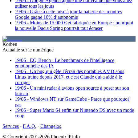
19/06
-
Google Agenda ajoute une nouveauté que vous allez
utiliser tous les jours
19/06
-
Grâce à cette mise à jour la batterie des montres
Google gagne 10% d’autonomie
19/06
-
Moins de 15 000 € et fabriquée en Europe : pourquoi
la nouvelle Dacia Spring pourrait tout écraser
Korben
Actualité sur le numérique
19/06
-
EQ-Bench - Le benchmark de l'intelligence
émotionnelle des IA
19/06
-
Un bug qui gèle l'écran des portables AMD sous
Linux traîne depuis 2017, et c'est Claude qui a aidé à le
corriger
19/06
-
Un mini radar à avions open source à poser sur son
bureau
19/06
-
Windows NT sur GameCube - Parce que pourquoi
pas
19/06
-
Super Mario 64 enfin sur Nintendo DS avec un mode
coop
Services
-
F.A.Q.
-
Changelog
© Copyright 2001-2026
PhoenixJP.info