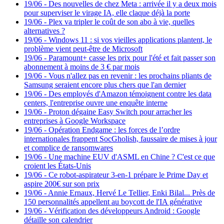
19/06
-
Des nouvelles de chez Meta : arrivée il y a deux mois
pour superviser le virage IA, elle claque déjà la porte
19/06
-
Plex va tripler le coût de son abo à vie, quelles
alternatives ?
19/06
-
Windows 11 : si vos vieilles applications plantent, le
problème vient peut-être de Microsoft
19/06
-
Paramount+ casse les prix pour l'été et fait passer son
abonnement à moins de 3 € par mois
19/06
-
Vous n'allez pas en revenir : les prochains pliants de
Samsung seraient encore plus chers que l'an dernier
19/06
-
Des employés d'Amazon témoignent contre les data
centers, l'entreprise ouvre une enquête interne
19/06
-
Proton dégaine Easy Switch pour arracher les
entreprises à Google Workspace
19/06
-
Opération Endgame : les forces de l’ordre
internationales frappent SocGholish, faussaire de mises à jour
et complice de ransomwares
19/06
-
Une machine EUV d'ASML en Chine ? C'est ce que
croient les États-Unis
19/06
-
Ce robot-aspirateur 3-en-1 prépare le Prime Day et
aspire 200€ sur son prix
19/06
-
Annie Ernaux, Hervé Le Tellier, Enki Bilal... Près de
150 personnalités appellent au boycott de l'IA générative
19/06
-
Vérification des développeurs Android : Google
détaille son calendrier