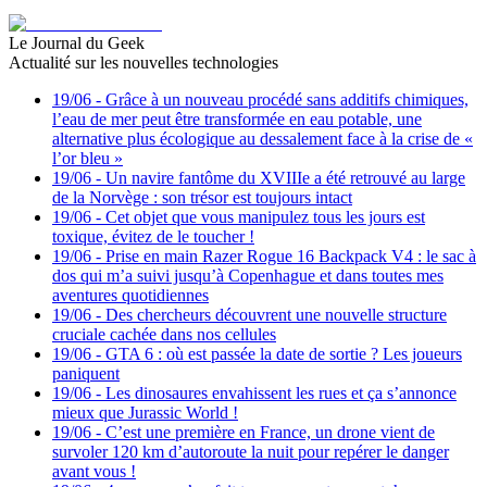
Le Journal du Geek
Actualité sur les nouvelles technologies
19/06
-
Grâce à un nouveau procédé sans additifs chimiques,
l’eau de mer peut être transformée en eau potable, une
alternative plus écologique au dessalement face à la crise de «
l’or bleu »
19/06
-
Un navire fantôme du XVIIIe a été retrouvé au large
de la Norvège : son trésor est toujours intact
19/06
-
Cet objet que vous manipulez tous les jours est
toxique, évitez de le toucher !
19/06
-
Prise en main Razer Rogue 16 Backpack V4 : le sac à
dos qui m’a suivi jusqu’à Copenhague et dans toutes mes
aventures quotidiennes
19/06
-
Des chercheurs découvrent une nouvelle structure
cruciale cachée dans nos cellules
19/06
-
GTA 6 : où est passée la date de sortie ? Les joueurs
paniquent
19/06
-
Les dinosaures envahissent les rues et ça s’annonce
mieux que Jurassic World !
19/06
-
C’est une première en France, un drone vient de
survoler 120 km d’autoroute la nuit pour repérer le danger
avant vous !