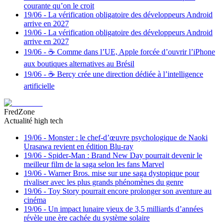
courante qu’on le croit
19/06
-
La vérification obligatoire des développeurs Android
arrive en 2027
19/06
-
La vérification obligatoire des développeurs Android
arrive en 2027
19/06
-
☕️ Comme dans l’UE, Apple forcée d’ouvrir l’iPhone
aux boutiques alternatives au Brésil
19/06
-
☕️ Bercy crée une direction dédiée à l’intelligence
artificielle
FredZone
Actualité high tech
19/06
-
Monster : le chef-d’œuvre psychologique de Naoki
Urasawa revient en édition Blu-ray
19/06
-
Spider-Man : Brand New Day pourrait devenir le
meilleur film de la saga selon les fans Marvel
19/06
-
Warner Bros. mise sur une saga dystopique pour
rivaliser avec les plus grands phénomènes du genre
19/06
-
Toy Story pourrait encore prolonger son aventure au
cinéma
19/06
-
Un impact lunaire vieux de 3,5 milliards d’années
révèle une ère cachée du système solaire