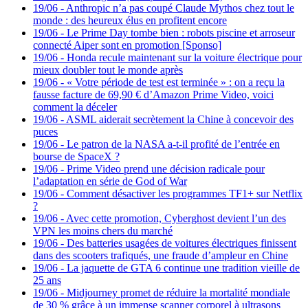
19/06
-
Anthropic n’a pas coupé Claude Mythos chez tout le
monde : des heureux élus en profitent encore
19/06
-
Le Prime Day tombe bien : robots piscine et arroseur
connecté Aiper sont en promotion [Sponso]
19/06
-
Honda recule maintenant sur la voiture électrique pour
mieux doubler tout le monde après
19/06
-
« Votre période de test est terminée » : on a reçu la
fausse facture de 69,90 € d’Amazon Prime Video, voici
comment la déceler
19/06
-
ASML aiderait secrètement la Chine à concevoir des
puces
19/06
-
Le patron de la NASA a-t-il profité de l’entrée en
bourse de SpaceX ?
19/06
-
Prime Video prend une décision radicale pour
l’adaptation en série de God of War
19/06
-
Comment désactiver les programmes TF1+ sur Netflix
?
19/06
-
Avec cette promotion, Cyberghost devient l’un des
VPN les moins chers du marché
19/06
-
Des batteries usagées de voitures électriques finissent
dans des scooters trafiqués, une fraude d’ampleur en Chine
19/06
-
La jaquette de GTA 6 continue une tradition vieille de
25 ans
19/06
-
Midjourney promet de réduire la mortalité mondiale
de 30 % grâce à un immense scanner corporel à ultrasons