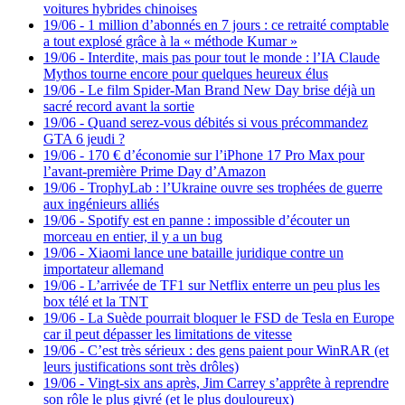
voitures hybrides chinoises
19/06
-
1 million d’abonnés en 7 jours : ce retraité comptable
a tout explosé grâce à la « méthode Kumar »
19/06
-
Interdite, mais pas pour tout le monde : l’IA Claude
Mythos tourne encore pour quelques heureux élus
19/06
-
Le film Spider-Man Brand New Day brise déjà un
sacré record avant la sortie
19/06
-
Quand serez-vous débités si vous précommandez
GTA 6 jeudi ?
19/06
-
170 € d’économie sur l’iPhone 17 Pro Max pour
l’avant-première Prime Day d’Amazon
19/06
-
TrophyLab : l’Ukraine ouvre ses trophées de guerre
aux ingénieurs alliés
19/06
-
Spotify est en panne : impossible d’écouter un
morceau en entier, il y a un bug
19/06
-
Xiaomi lance une bataille juridique contre un
importateur allemand
19/06
-
L’arrivée de TF1 sur Netflix enterre un peu plus les
box télé et la TNT
19/06
-
La Suède pourrait bloquer le FSD de Tesla en Europe
car il peut dépasser les limitations de vitesse
19/06
-
C’est très sérieux : des gens paient pour WinRAR (et
leurs justifications sont très drôles)
19/06
-
Vingt-six ans après, Jim Carrey s’apprête à reprendre
son rôle le plus givré (et le plus douloureux)