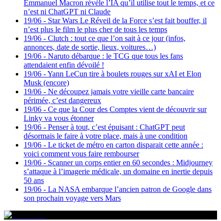
Emmanuel Macron révèle l’IA qu’il utilise tout le temps, et ce
n’est ni ChatGPT ni Claude
19/06
-
Star Wars Le Réveil de la Force s’est fait bouffer, il
n’est plus le film le plus cher de tous les temps
19/06
-
Clutch : tout ce que l’on sait à ce jour (infos,
annonces, date de sortie, lieux, voitures…)
19/06
-
Naruto débarque : le TCG que tous les fans
attendaient enfin dévoilé !
19/06
-
Yann LeCun tire à boulets rouges sur xAI et Elon
Musk (encore)
19/06
-
Ne découpez jamais votre vieille carte bancaire
périmée, c’est dangereux
19/06
-
Ce que la Cour des Comptes vient de découvrir sur
Linky va vous étonner
19/06
-
Penser à tout, c’est épuisant : ChatGPT peut
désormais le faire à votre place, mais à une condition
19/06
-
Le ticket de métro en carton disparait cette année :
voici comment vous faire rembourser
19/06
-
Scanner un corps entier en 60 secondes : Midjourney
s’attaque à l’imagerie médicale, un domaine en inertie depuis
50 ans
19/06
-
La NASA embarque l’ancien patron de Google dans
son prochain voyage vers Mars