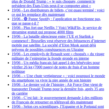
plus de Donald Trump : « je suis choquée, comment le
président des États-Unis peut-il se comporter ainsi »
19/06
-
Les distributeurs de billets, c’est quasi terminé : voici
ce qui les remplace dès maintenant
19/06
-
🔴 Panne Spotify : l’application ne fonctionne pas,
que se passe-t-il ?
19/06
-
Plus fort que Netflix ? Voici WikiFlix, le service de
streaming gratuit qui propose 4000 films
19/06
-
La bataille silencieuse entre l’UE et Starlink a
commencé : Bruxelles veut réserver des fréquences d’internet
mobile par satellite. La société d’Elon Musk aurait déjà
prévenu de possibles conséquences en Ukraine
19/06
-
Les employés de Renault sont « choqués » du virage
militaire de l’entreprise la fronde gronde en interne
19/06
-
Un média français fait appel à des bénévoles pour
vérifier 26 kg (7000 pages) de notes de frais d’un homme
politique
19/06
-
« Une chute vertigineuse » : voici pourquoi le monde
du smartphone va vivre la pire année de son histoire
19/06
-
Le dernier vol de l’histoire : Air Force One vient de
transporter Donald Trump pour la dernière fois, après 35 ans
de carrière
19/06
-
C’est fait : le gouvernement demande à des millions
de Français de retourner en télétravail dès maintenant
19/06
-
Selon ces scientifiques, l’Espagne et le Portugal sont