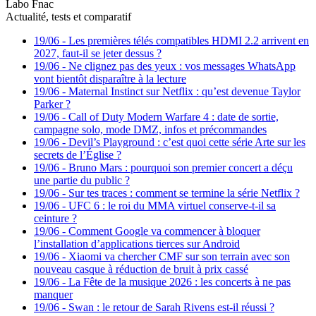
Labo Fnac
Actualité, tests et comparatif
19/06
-
Les premières télés compatibles HDMI 2.2 arrivent en
2027, faut-il se jeter dessus ?
19/06
-
Ne clignez pas des yeux : vos messages WhatsApp
vont bientôt disparaître à la lecture
19/06
-
Maternal Instinct sur Netflix : qu’est devenue Taylor
Parker ?
19/06
-
Call of Duty Modern Warfare 4 : date de sortie,
campagne solo, mode DMZ, infos et précommandes
19/06
-
Devil’s Playground : c’est quoi cette série Arte sur les
secrets de l’Église ?
19/06
-
Bruno Mars : pourquoi son premier concert a déçu
une partie du public ?
19/06
-
Sur tes traces : comment se termine la série Netflix ?
19/06
-
UFC 6 : le roi du MMA virtuel conserve-t-il sa
ceinture ?
19/06
-
Comment Google va commencer à bloquer
l’installation d’applications tierces sur Android
19/06
-
Xiaomi va chercher CMF sur son terrain avec son
nouveau casque à réduction de bruit à prix cassé
19/06
-
La Fête de la musique 2026 : les concerts à ne pas
manquer
19/06
-
Swan : le retour de Sarah Rivens est-il réussi ?