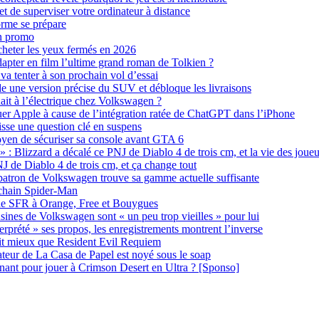
 de superviser votre ordinateur à distance
orme se prépare
en promo
cheter les yeux fermés en 2026
dapter en film l’ultime grand roman de Tolkien ?
va tenter à son prochain vol d’essai
 une version précise du SUV et débloque les livraisons
ait à l’électrique chez Volkswagen ?
uer Apple à cause de l’intégration ratée de ChatGPT dans l’iPhone
isse une question clé en suspens
oyen de sécuriser sa console avant GTA 6
» : Blizzard a décalé ce PNJ de Diablo 4 de trois cm, et la vie des joue
NJ de Diablo 4 de trois cm, et ça change tout
 patron de Volkswagen trouve sa gamme actuelle suffisante
rochain Spider-Man
te de SFR à Orange, Free et Bouygues
sines de Volkswagen sont « un peu trop vieilles » pour lui
erprété » ses propos, les enregistrements montrent l’inverse
ait mieux que Resident Evil Requiem
ateur de La Casa de Papel est noyé sous le soap
t pour jouer à Crimson Desert en Ultra ? [Sponso]