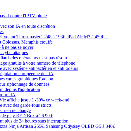
ssif contre l'IPTV pirate
ec son IA en toute discrétion
es
€, volant Thrustmaster T248 à 193€, iPad Air M3 à 459€...
nt Colossus, Memphis étouffe
 à ne pas se noyer
es cyberattaques
liards des opérateurs n'est pas résolu !
kage gratuits à votre numéro de téléphone
e avec système antibactérien et anti-odeurs
 régulation européenne de l'IA
es cartes graphiques Radeon
pour siphonnage de données
t depuis l'application
pour l'IA
 Vie affiche jusqu'à -30% ce week-end
e avec des garde-fous stricts
 si rien ne change
riple play RED Box à 26,99 €
nt plus de 24 heures sans interruption
à pizza Ninja Artisan 255€, Samsung Odyssey OLED G5 à 340€