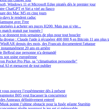
t, Windows 11 et Microsoft Edge piratés dès le premier jour
ntre ChatGPT et Siri a viré au fiasco
phare des Mac M5 en cinq jours
o-days le rendent caduc
 Samsung avec Free
orisées à acheter ses puces H200. Mais pas si vite...
n match gratuit par journée !
s se donnent trois semaines de plus pour tout boucler
 la drogue : Claude l'aide à récupérer 400 000 $ en Bitcoin 11 ans plus t
le WinRAR depuis des mois, des Français documentent l'attaque
instantanément 20 ans en arrière
e de BeReal que personne n'a demandé
ans son usine européenne
on Pocket Pro Plus, sa "climatisation personnelle"
ral AI et menacent de tout publier
t vous pouvez l’expérimenter dès à présent
eapmotor B05 veut fracasser la concurrence
es Anneaux définitivement enterré
 Musk pointe l’ultime obstacle pour la fusée géante Starship
ncepteur révèle pourquoi le jeu est si mémorable