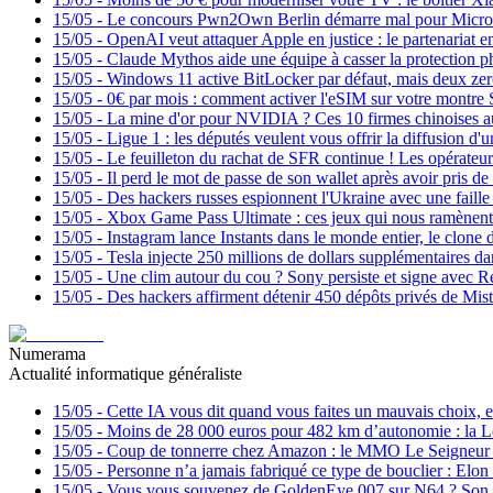
15/05
-
Le concours Pwn2Own Berlin démarre mal pour Microsof
15/05
-
OpenAI veut attaquer Apple en justice : le partenariat e
15/05
-
Claude Mythos aide une équipe à casser la protection 
15/05
-
Windows 11 active BitLocker par défaut, mais deux zer
15/05
-
0€ par mois : comment activer l'eSIM sur votre montre
15/05
-
La mine d'or pour NVIDIA ? Ces 10 firmes chinoises aut
15/05
-
Ligue 1 : les députés veulent vous offrir la diffusion d'u
15/05
-
Le feuilleton du rachat de SFR continue ! Les opérateur
15/05
-
Il perd le mot de passe de son wallet après avoir pris de
15/05
-
Des hackers russes espionnent l'Ukraine avec une fail
15/05
-
Xbox Game Pass Ultimate : ces jeux qui nous ramènent 
15/05
-
Instagram lance Instants dans le monde entier, le clon
15/05
-
Tesla injecte 250 millions de dollars supplémentaires d
15/05
-
Une clim autour du cou ? Sony persiste et signe avec Re
15/05
-
Des hackers affirment détenir 450 dépôts privés de Mist
Numerama
Actualité informatique généraliste
15/05
-
Cette IA vous dit quand vous faites un mauvais choix, e
15/05
-
Moins de 28 000 euros pour 482 km d’autonomie : la L
15/05
-
Coup de tonnerre chez Amazon : le MMO Le Seigneur d
15/05
-
Personne n’a jamais fabriqué ce type de bouclier : Elon
15/05
-
Vous vous souvenez de GoldenEye 007 sur N64 ? Son co