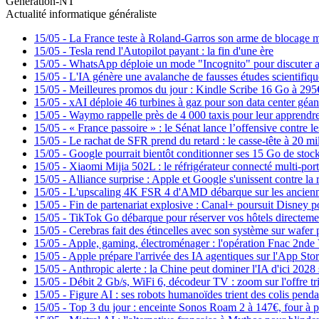
Generation-NT
Actualité informatique généraliste
15/05
-
La France teste à Roland-Garros son arme de blocage ma
15/05
-
Tesla rend l'Autopilot payant : la fin d'une ère
15/05
-
WhatsApp déploie un mode "Incognito" pour discuter av
15/05
-
L'IA génère une avalanche de fausses études scientifiqu
15/05
-
Meilleures promos du jour : Kindle Scribe 16 Go à 295
15/05
-
xAI déploie 46 turbines à gaz pour son data center géa
15/05
-
Waymo rappelle près de 4 000 taxis pour leur apprendre
15/05
-
« France passoire » : le Sénat lance l’offensive contre l
15/05
-
Le rachat de SFR prend du retard : le casse-tête à 20 mil
15/05
-
Google pourrait bientôt conditionner ses 15 Go de stoc
15/05
-
Xiaomi Mijia 502L : le réfrigérateur connecté multi-port
15/05
-
Alliance surprise : Apple et Google s'unissent contre la
15/05
-
L'upscaling 4K FSR 4 d'AMD débarque sur les ancienn
15/05
-
Fin de partenariat explosive : Canal+ poursuit Disney 
15/05
-
TikTok Go débarque pour réserver vos hôtels directemen
15/05
-
Cerebras fait des étincelles avec son système sur wafer 
15/05
-
Apple, gaming, électroménager : l'opération Fnac 2nde
15/05
-
Apple prépare l'arrivée des IA agentiques sur l'App Stor
15/05
-
Anthropic alerte : la Chine peut dominer l'IA d'ici 2028
15/05
-
Débit 2 Gb/s, WiFi 6, décodeur TV : zoom sur l'offre t
15/05
-
Figure AI : ses robots humanoïdes trient des colis penda
15/05
-
Top 3 du jour : enceinte Sonos Roam 2 à 147€, four 