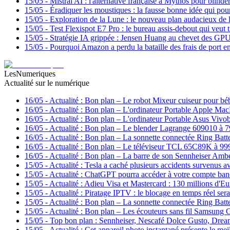
15/05
-
Mistral AI : l'alternative française à Mythos pour blind
15/05
-
Éradiquer les moustiques : la fausse bonne idée qui pou
15/05
-
Exploration de la Lune : le nouveau plan audacieux de
15/05
-
Test Flexispot E7 Pro : le bureau assis-debout qui veut 
15/05
-
Stratégie IA grippée : Jensen Huang au chevet des GP
15/05
-
Pourquoi Amazon a perdu la bataille des frais de port e
LesNumeriques
Actualité sur le numérique
16/05
-
Actualité : Bon plan – Le robot Mixeur cuiseur pour 
16/05
-
Actualité : Bon plan – L'ordinateur Portable Apple Ma
16/05
-
Actualité : Bon plan – L'ordinateur Portable Asus Viv
16/05
-
Actualité : Bon plan – Le blender Lagrange 609010 à 7
16/05
-
Actualité : Bon plan – La sonnette connectée Ring Batt
16/05
-
Actualité : Bon plan – Le téléviseur TCL 65C89K à 99
16/05
-
Actualité : Bon plan – La barre de son Sennheiser Am
15/05
-
Actualité : Tesla a caché plusieurs accidents survenus av
15/05
-
Actualité : ChatGPT pourra accéder à votre compte banca
15/05
-
Actualité : Adieu Visa et Mastercard : 130 millions d'
15/05
-
Actualité : Piratage IPTV : le blocage en temps réel ser
15/05
-
Actualité : Bon plan – La sonnette connectée Ring Batt
15/05
-
Actualité : Bon plan – Les écouteurs sans fil Samsung
15/05
-
Top bon plan : Sennheiser, Nescafé Dolce Gusto, Dream
15/05
-
Actualité : Cet appareil photo instantané présente le meil