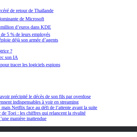
rcéré de retour de Thaïlande
dominante de Microsoft
n million d’euros dans KDE
t de 5 % de leurs employés
déploie déjà son armée d’agents
trice ?
vec son IA
ur tracer les logiciels espions
oir précipité le décès de son fils par overdose
ennent indispensables à voir en streaming
is Netflix face au défi de l’attente avant la suite
 Toei : les chiffres qui relancent la rivalité
d’une manière inattendue