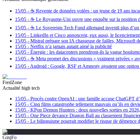
15/05
-
☕️ Revente de données volées : un jeune de 19 ans inca
15/05
-
☕️ Le Royaume-Uni ouvre une enquête sur la position 
15/05
-
☕️ Le Sovereign Tech Fund allemand investit plus d’u
15/05
-
LinkedIn et Cisco annoncent, eux aussi, le licenciemen
15/05
-
Mistral prépare son IA chasseuse de failles, Microsoft 
15/05
-
Netflix n’a jamais autant aimé la publicité
15/05
-
Énergie : les datacenters prendront-ils la vague houlomo
15/05
-
☕️ Meta promet des discussions « vraiment privées » a
15/05
-
Android : Google, RSF et Amnesty ajoutent une option po
FredZone
Actualité high tech
15/05
-
Procès contre OpenAI : une famille accuse ChatGPT d’av
15/05
-
Cinq films catastrophe tellement mauvais qu’ils en devi
15/05
-
KPop Demon Hunters : deux nouvelles sorties en 2026, ma
15/05
-
One Piece devance Dragon Ball au classement financier de
15/05
-
Le bilinguisme pourrait modifier le risque de démence 
GinjFo