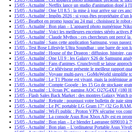
15/05
-
Actualité : Netflix lance un studio d'animation dopé à l'
15/05
-
Actualité : One UI 8.5 : la mise à jour arrive sur ces
15/05
-
Actualité : Impôts 2026 : si vous êtes propriétaire d’un
15/05
-
Beatbot en promo jusqu’au 24 mai : choisissez le robot 
15/05
-
Actualité : Bon plan – L'appareil photo numérique Nikon
15/05
-
Actualité : Voici les meilleures enceintes stéréo actives
15/05
-
Actualité : Claude Mythos : ces chercheurs ont percé la
15/05
-
Actualité : Sans cette application Samsung, vous passez
15/05
-
Test Bose Lifestyle Ultra Soundbar : une barre de son 
15/05
-
Actualité : House of the Dragon : diffusion, histoire, c
15/05
-
Actualité : One UI 9 : les Galaxy S26 de Samsung analy
15/05
-
Actualité : Fans d'animes, Crunchyroll se laisse approc
15/05
-
Actualité : Ce téléviseur présente le meilleur rapport qua
15/05
-
Actualité : Voyage multi-pays : GoMoWorld simplifie to
15/05
-
Actualité : Le T1 Phone est vivant, mais la polémique a
15/05
-
Actualité : Compte Google : les 15 Go de stockage gratu
15/05
-
Actualité : L'écran PC gaming AOC Q27G4XF (180 Hz, 
15/05
-
Flash Sales Back Market : des montres Galaxy Watch p
15/05
-
Actualité : Retraite : pourquoi votre bulletin de paie sim
15/05
-
Actualité : Le PC portable LG Gram 17" (32 Go RAM, S
15/05
-
Actualité : Wi-Fi public : Proton VPN sécurise vos con
15/05
-
Actualité : La console Asus Rog Xbox Ally est en prom
15/05
-
Actualité : Bon plan – Le blender Lagrange 609010 à 7
15/05
-
Actualité : Bon plan – L'ordinateur Portable Asus Viv