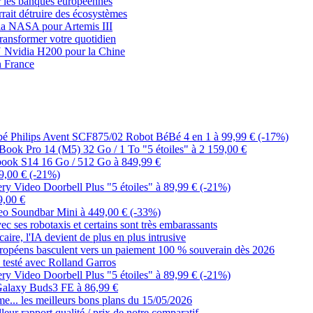
er les banques européennes
rrait détruire des écosystèmes
 la NASA pour Artemis III
transformer votre quotidien
U Nvidia H200 pour la Chine
n France
bébé Philips Avent SCF875/02 Robot BéBé 4 en 1 à 99,99 € (-17%)
cBook Pro 14 (M5) 32 Go / 1 To "5 étoiles" à 2 159,00 €
obook S14 16 Go / 512 Go à 849,99 €
9,00 € (-21%)
ery Video Doorbell Plus "5 étoiles" à 89,99 € (-21%)
9,00 €
beo Soundbar Mini à 449,00 € (-33%)
ec ses robotaxis et certains sont très embarassants
ire, l'IA devient de plus en plus intrusive
Européens basculent vers un paiement 100 % souverain dès 2026
a testé avec Rolland Garros
ery Video Doorbell Plus "5 étoiles" à 89,99 € (-21%)
 Galaxy Buds3 FE à 86,99 €
e... les meilleurs bons plans du 15/05/2026
leur rapport qualité / prix de notre comparatif