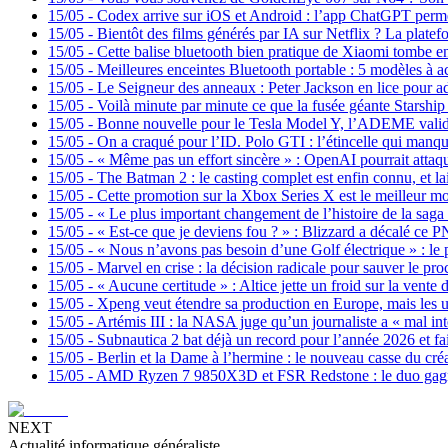
15/05
-
Codex arrive sur iOS et Android : l’app ChatGPT permet
15/05
-
Bientôt des films générés par IA sur Netflix ? La platef
15/05
-
Cette balise bluetooth bien pratique de Xiaomi tombe 
15/05
-
Meilleures enceintes Bluetooth portable : 5 modèles à a
15/05
-
Le Seigneur des anneaux : Peter Jackson en lice pour a
15/05
-
Voilà minute par minute ce que la fusée géante Starship 
15/05
-
Bonne nouvelle pour le Tesla Model Y, l’ADEME valide
15/05
-
On a craqué pour l’ID. Polo GTI : l’étincelle qui manqu
15/05
-
« Même pas un effort sincère » : OpenAI pourrait attaq
15/05
-
The Batman 2 : le casting complet est enfin connu, et la
15/05
-
Cette promotion sur la Xbox Series X est le meilleur m
15/05
-
« Le plus important changement de l’histoire de la saga 
15/05
-
« Est-ce que je deviens fou ? » : Blizzard a décalé ce P
15/05
-
« Nous n’avons pas besoin d’une Golf électrique » : le
15/05
-
Marvel en crise : la décision radicale pour sauver le p
15/05
-
« Aucune certitude » : Altice jette un froid sur la ven
15/05
-
Xpeng veut étendre sa production en Europe, mais les u
15/05
-
Artémis III : la NASA juge qu’un journaliste a « mal int
15/05
-
Subnautica 2 bat déjà un record pour l’année 2026 et f
15/05
-
Berlin et la Dame à l’hermine : le nouveau casse du cré
15/05
-
AMD Ryzen 7 9850X3D et FSR Redstone : le duo gagnan
NEXT
Actualité informatique généraliste