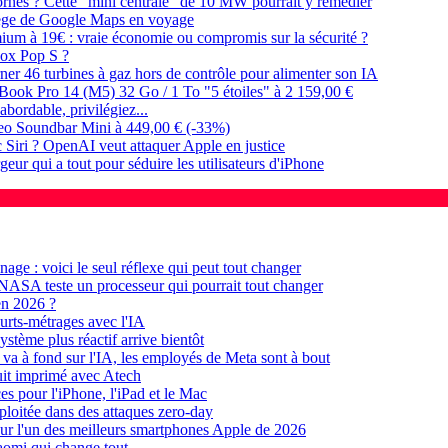
x bornes ? Cette "mini centrale" de 10 MW pourrait y remédier
piège de Google Maps en voyage
ium à 19€ : vraie économie ou compromis sur la sécurité ?
ebox Pop S ?
rner 46 turbines à gaz hors de contrôle pour alimenter son IA
cBook Pro 14 (M5) 32 Go / 1 To "5 étoiles" à 2 159,00 €
abordable, privilégiez...
beo Soundbar Mini à 449,00 € (-33%)
Siri ? OpenAI veut attaquer Apple en justice
eur qui a tout pour séduire les utilisateurs d'iPhone
age : voici le seul réflexe qui peut tout changer
NASA teste un processeur qui pourrait tout changer
en 2026 ?
ourts-métrages avec l'IA
stème plus réactif arrive bientôt
va à fond sur l'IA, les employés de Meta sont à bout
cuit imprimé avec Atech
es pour l'iPhone, l'iPad et le Mac
ploitée dans des attaques zero-day
our l'un des meilleurs smartphones Apple de 2026
aomi qui change tout