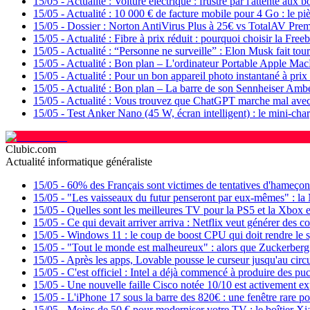
15/05
-
Actualité : Voiture électrique : frustré par l'attente au
15/05
-
Actualité : 10 000 € de facture mobile pour 4 Go : le 
15/05
-
Dossier : Norton AntiVirus Plus à 25€ vs TotalAV Prem
15/05
-
Actualité : Fibre à prix réduit : pourquoi choisir la Fre
15/05
-
Actualité : “Personne ne surveille” : Elon Musk fait tou
15/05
-
Actualité : Bon plan – L'ordinateur Portable Apple Ma
15/05
-
Actualité : Pour un bon appareil photo instantané à prix 
15/05
-
Actualité : Bon plan – La barre de son Sennheiser Am
15/05
-
Actualité : Vous trouvez que ChatGPT marche mal avec 
15/05
-
Test Anker Nano (45 W, écran intelligent) : le mini-charg
Clubic.com
Actualité informatique généraliste
15/05
-
60% des Français sont victimes de tentatives d'hameçonn
15/05
-
"Les vaisseaux du futur penseront par eux-mêmes" : la 
15/05
-
Quelles sont les meilleures TV pour la PS5 et la Xbox 
15/05
-
Ce qui devait arriver arriva : Netflix veut générer des c
15/05
-
Windows 11 : le coup de boost CPU qui doit rendre le sy
15/05
-
"Tout le monde est malheureux" : alors que Zuckerberg 
15/05
-
Après les apps, Lovable pousse le curseur jusqu'au cir
15/05
-
C'est officiel : Intel a déjà commencé à produire des puc
15/05
-
Une nouvelle faille Cisco notée 10/10 est activement ex
15/05
-
L'iPhone 17 sous la barre des 820€ : une fenêtre rare p
15/05
-
Moins de 50 € pour moderniser votre TV : le boîtier Xi