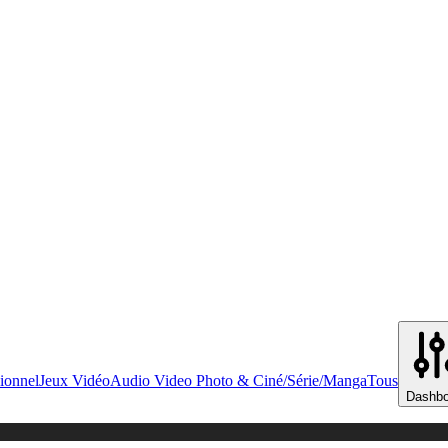
ionnel
Jeux Vidéo
Audio Video Photo & Ciné/Série/Manga
Tous
Dashbo