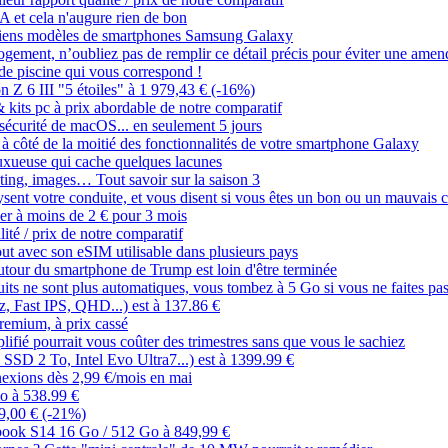
IA et cela n'augure rien de bon
 anciens modèles de smartphones Samsung Galaxy
 logement, n’oubliez pas de remplir ce détail précis pour éviter une amen
de piscine qui vous correspond !
 Z 6 III "5 étoiles" à 1 979,43 € (-16%)
 & kits pc à prix abordable de notre comparatif
 sécurité de macOS... en seulement 5 jours
 à côté de la moitié des fonctionnalités de votre smartphone Galaxy
luxueuse qui cache quelques lacunes
asting, images… Tout savoir sur la saison 3
sent votre conduite, et vous disent si vous êtes un bon ou un mauvais 
her à moins de 2 € pour 3 mois
lité / prix de notre comparatif
ut avec son eSIM utilisable dans plusieurs pays
utour du smartphone de Trump est loin d'être terminée
its ne sont plus automatiques, vous tombez à 5 Go si vous ne faites pas
Fast IPS, QHD...) est à 137.86 €
remium, à prix cassé
plifié pourrait vous coûter des trimestres sans que vous le sachiez
SD 2 To, Intel Evo Ultra7...) est à 1399.99 €
nexions dès 2,99 €/mois en mai
o à 538.99 €
9,00 € (-21%)
obook S14 16 Go / 512 Go à 849,99 €