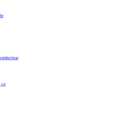
de
conducteur
 ça