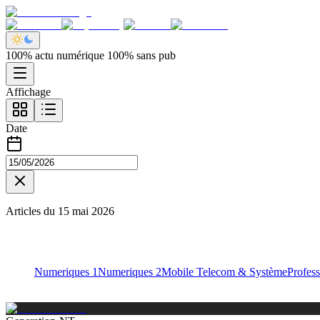
100% actu numérique 100% sans pub
Affichage
Date
Articles du
15 mai 2026
Numeriques 1
Numeriques 2
Mobile Telecom & Système
Profess