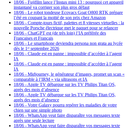
18/06
-
Fujifilm lance l’Instax mini 13 : pourquoi cet appareil
instantané va corriger son plus gros défaut
18/06
-
Le robot tondeuse Ecovacs Goat O800 RTK prépare
l’été en coupant la moitié de son prix chez Amazon
18/06
-
Compte-tours fictif, palettes et 8 vitesses virtuelles : la
nouvelle Porsche électrique met le paquet pour se relancer
18/06
-
ChatGPT est (de très loin) l’IA préférée des
Françaises et Français
18/06
-
Le smartphone deviendra persona non grata au lycée
dès le 1ᵉʳ septembre 2026
18/06
-
Claude est en panne : impossible d’accéder à l’agent
IA
18/06
-
Claude est en panne : impossible d’accéder à l’agent
IA
18/06
-
Midjourney, le générateur d’images, promet un scan «
comparable à l’IRM » via ultrasons et IA
18/06
-
Apple TV débarque sur les TV Philips Titan OS,
après des mois d’absence
18/06
-
Apple TV débarque sur les TV Philips Titan OS,
après des mois d’absence
18/06
-
Votre Galaxy pourra repérer les maladies de votre
chien sur une simple photo
18/06
-
WhatsApp veut faire disparaître vos messages texte
après une seule lecture
18/06
-
WhatsApp veut faire disparaître vos messages texte