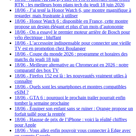
RTK : les meilleurs bons plans tech du jeudi 18 juin 2026
18/06
-
J’ai testé la Honor Watch 6, une montre magnifique à
regarder, mais frustrante à utiliser
18/06
-
Honor Watch 6 : disponible en France, cette montre
propose un design élégant et plus d’un mois d’autonomie
18/06
-
On a essayé le premier moteur arrière de Bosch pour
vélo électrique : bluffant
18/06
-
L’accessoire indispensable pour connecter une vieille
TV est en promotion chez Boulanger
18/06
-
Coupe du monde 2026 : programme et horaires des
matchs du jeudi 18 juin
18/06
-
Meilleure alternative au Chromecast en 2026 : notre
comparatif des box TV
18/06
-
Firefox 152 est là : les nouveautés vraiment utiles à
connaître
18/06
-
Quels sont les smartphones et montres compatibles
eSIM ?
18/06
-
GTA 6 : pourquoi le prochain trailer pourrait enfin
tomber la semaine prochaine
18/06
-
Équiper son enfant sans se ruiner : Orange propose un
forfait taillé pour la rentrée
18/06
-
Hausse de prix de l’iPhone : voici la réalité chiffres
pour Apple
18/06
-
Vous allez enfin pouvoir vous connecter à Edge avec
un compte Google