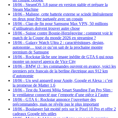
18/06
-
SteamOS 3.8 passe en version stable et prépare la
Steam Machine
18/06
-
Maligne, cette batterie externe se scinde littéralement
en deux pour être partagée avec un copain
18/06
-
Clap de fin pour Samsung Max VPN, 50 millions
d’utilisateurs doivent trouver autre chose
18/06
-
Suisse contre Bosnie-Herzégovine : comment voir le
match de la Coupe du monde 2026 en streaming ?
18/06
-
Galaxy Watch Ultra 2 : caractéristiques, design,
autonomie… tout ce qu’on sait de la prochaine montre
premium de Samsung
18/06
-
Rockstar lâche une image inédite de GTA 6 qui nous
montre un nouvel aperçu de Vice City
18/06
-
BMW i3 : les commandes ouvrent en avance, voici les
premiers prix français de la berline électrique aux 912 km
d’autonomie
18/06
-
Un seul appareil pour Apple, Google et Alexa : c’est
la promesse de Matter 1.6
18/06
-
Test du Xiaomi Mijia Smart Standing Fan Pro Slim :
le ventilateur connecté que j’emporte d’une pièce à l’autre
18/06
-
GTA 6 : Rockstar annonce l’ouverture des
précommandes, mais ne révèle pas le plus important
18/06
-
Boulanger fait moitié prix sur le Pixel 10 Pro et offre 2
cadeaux Google très utiles