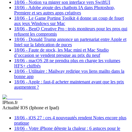
18/06
-
Notion va migrer son interface vers SwiftUI
18/06
-
Adobe ajoute des chatbots IA dans Photoshop,
Premiere et ses autres apps créatives
18/06
-
Le Game Porting Toolkit 4 donne un coup de fouet
aux jeux Windows sur Mac
18/06
-
BenQ Creative Pro : trois moniteurs pour les pros qui
refusent les compromis
18/06
-
Donald Trump annonce un partenariat entre Apple et
Intel sur la fabrication de puces
18/06
-
Faute de stock, les Mac mini et Mac Studio
d’occasion se vendent presque au prix du neuf
18/06
-
macOS 28 ne prendra plus en charge les volumes
HFS+ chiffrés
18/06
-
Utilitaire : Mailway redirige vos liens mailto dans la
bonne app
18/06
-
Apple : faut-il acheter maintenant avant que les prix
augmentent ?
IPhon.fr
Actualité IOS (Iphone et Ipad)
18/06
-
iOS 27 : ces 4 nouveautés rendent Notes encore plus
pratique
18/06
-
Votre iPhone déteste la chaleur : 6 astuces pour le