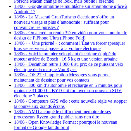
Porsche Macan change de look, mais oublie l’essentiel
18/06
-
Google simplifie le multitâche sur smartphone grâce à
Android 17
18/06
-
La Maserati GranTurismo électrique s’offre un
nouveau visage et plus d’autonomie : suffisant pour
convaincre les puristes ?
18/06
-
On a créé un rendu 3D en vidéo pour vous montrer le
design de l’iPhone Ultra (iPhone Fold)
18/06
-
« Une priorité » : comment l’État va forcer (presque)
tous ses services à passer à la voiture électrique
18/06
-
Voici le premier vélo pliant électrique équipé du
moteur arrière de Bosch : 16,5 kg et une version urbaine
18/06
-
Decathlon retire 1 000 € au prix de ce puissant vélo
électrique de la marque Van Rysel
18/06
-
iOS 27 : l’application Messages vous permet
maintenant de dessiner pour vos contacts
18/06
-
800 km d’autonomie et recharge en 5 minutes pour
moins de 31 000 € : BYD fait fort avec son nouveau SUV
électrique 7 places
18/06
-
Compteurs GPS vélo : cette nouvelle règle va stopper
la course aux grands écrans
18/06
-
AMD a coupé le chiffrement mémoire de ses
processeurs Ryzen grand public, sans rien dire
18/06
-
Open Knowledge Format : pourquoi le nouveau
format de Google fait du bruit