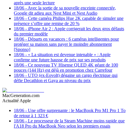
après une seule lecture
18/06
-
Avec la sortie de sa nouvelle enceinte connectée,
Google dit adieu aux Nest Mini et Nest Audio
18/06
-
Cette caméra Philips Hue 2K capable de simuler une
présence s’offre une remise de 20 %
18/06
-
iPhone Air 2 : Apple corrigerait les deux gros défauts
du premier modèle
18/06
-
Départs en vacances : 6 caméras intelligentes pour
protéger sa maison sans payer le moindre abonnement
[Sponso]
18/06
-
« La situation est devenue intenable » : Apple
confirme une future hausse de prix sur ses produits
18/06
-
Ce nouveau TV Hisense QLED 4K géant de 100
pouces (144 Hz) est déjà en promotion chez Carrefour
18/06
-
UTO (ex-Eovolt) dégaine un cargo électrique qui
défie Decathlon et Gaya au niveau du prix
MacGeneration.com
Actualité Apple
18/06
-
Une offre surprenante : le MacBook Pro M1 Pro 1 To
de retour à 1 323 €
18/06
-
Le processeur de la Steam Machine moins rapide que
l'A18 Pro du MacBook Neo selon les premiers essais