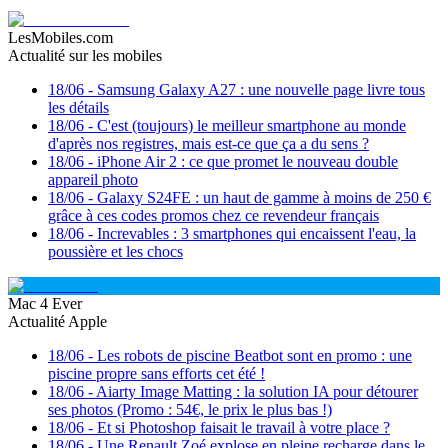
LesMobiles.com
Actualité sur les mobiles
18/06
-
Samsung Galaxy A27 : une nouvelle page livre tous
les détails
18/06
-
C'est (toujours) le meilleur smartphone au monde
d'après nos registres, mais est-ce que ça a du sens ?
18/06
-
iPhone Air 2 : ce que promet le nouveau double
appareil photo
18/06
-
Galaxy S24FE : un haut de gamme à moins de 250 €
grâce à ces codes promos chez ce revendeur français
18/06
-
Increvables : 3 smartphones qui encaissent l'eau, la
poussière et les chocs
Mac 4 Ever
Actualité Apple
18/06
-
Les robots de piscine Beatbot sont en promo : une
piscine propre sans efforts cet été !
18/06
-
Aiarty Image Matting : la solution IA pour détourer
ses photos (Promo : 54€, le prix le plus bas !)
18/06
-
Et si Photoshop faisait le travail à votre place ?
18/06
-
Une Renault Zoé explose en pleine recharge dans le