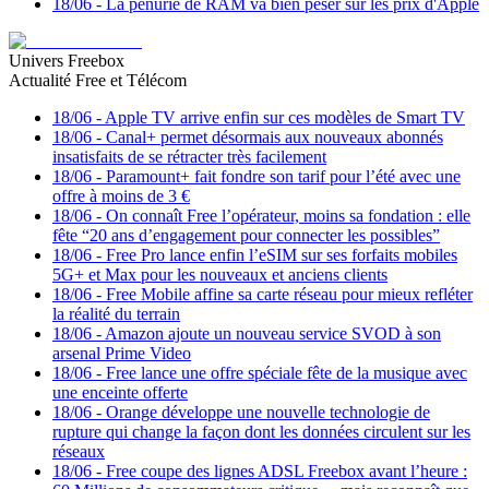
18/06
-
La pénurie de RAM va bien peser sur les prix d'Apple
Univers Freebox
Actualité Free et Télécom
18/06
-
Apple TV arrive enfin sur ces modèles de Smart TV
18/06
-
Canal+ permet désormais aux nouveaux abonnés
insatisfaits de se rétracter très facilement
18/06
-
Paramount+ fait fondre son tarif pour l’été avec une
offre à moins de 3 €
18/06
-
On connaît Free l’opérateur, moins sa fondation : elle
fête “20 ans d’engagement pour connecter les possibles”
18/06
-
Free Pro lance enfin l’eSIM sur ses forfaits mobiles
5G+ et Max pour les nouveaux et anciens clients
18/06
-
Free Mobile affine sa carte réseau pour mieux refléter
la réalité du terrain
18/06
-
Amazon ajoute un nouveau service SVOD à son
arsenal Prime Video
18/06
-
Free lance une offre spéciale fête de la musique avec
une enceinte offerte
18/06
-
Orange développe une nouvelle technologie de
rupture qui change la façon dont les données circulent sur les
réseaux
18/06
-
Free coupe des lignes ADSL Freebox avant l’heure :