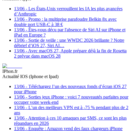
13/06
-
Les États-Unis verrouillent les IA les plus avancées
d’Anthropic
13/06
-
Promo : la multiprise parafoudre Belkin 8x avec
double port USB-C à 38 €
13/06
-
Êtes-vous déçu par l'absence de Siri AI sur iPhone et
iPad en Europe ?
13/06
-
Sortie de veille : une WWDC 2026 brillante ? Notre
débrief d’iOS 27, Siri AI…
13/06
-
Avec macOS 27, Apple prépare déjà la fin de Rosetta
2 prévue dans macOS 28
IPhon.fr
Actualité IOS (Iphone et Ipad)
13/06
-
Téléchargez l’un des nouveaux fonds d’écran iOS 27
pour iPhone
13/06
-
Sorties jeux iPhone : voici 7 nouveautés parfaites pour
occuper votre week-end
13/06
-
L’un des meilleurs VPN est à -75 % pendant plus de 2
ans
13/06
-
Attention à ces 10 arnaques par SMS, ce sont les plus
répandues en 2026
13/06
-
Enquête : Amazon vend des faux chargeurs iPhone