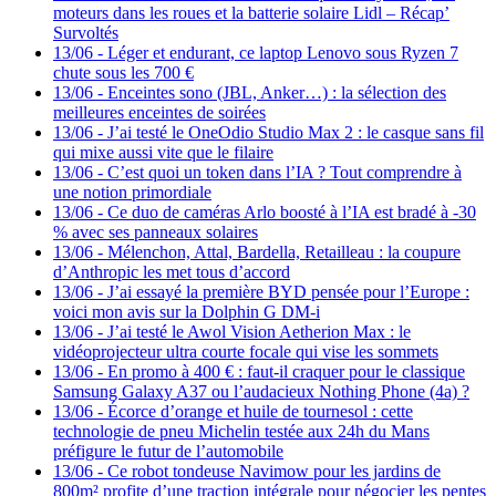
moteurs dans les roues et la batterie solaire Lidl – Récap’
Survoltés
13/06
-
Léger et endurant, ce laptop Lenovo sous Ryzen 7
chute sous les 700 €
13/06
-
Enceintes sono (JBL, Anker…) : la sélection des
meilleures enceintes de soirées
13/06
-
J’ai testé le OneOdio Studio Max 2 : le casque sans fil
qui mixe aussi vite que le filaire
13/06
-
C’est quoi un token dans l’IA ? Tout comprendre à
une notion primordiale
13/06
-
Ce duo de caméras Arlo boosté à l’IA est bradé à -30
% avec ses panneaux solaires
13/06
-
Mélenchon, Attal, Bardella, Retailleau : la coupure
d’Anthropic les met tous d’accord
13/06
-
J’ai essayé la première BYD pensée pour l’Europe :
voici mon avis sur la Dolphin G DM-i
13/06
-
J’ai testé le Awol Vision Aetherion Max : le
vidéoprojecteur ultra courte focale qui vise les sommets
13/06
-
En promo à 400 € : faut-il craquer pour le classique
Samsung Galaxy A37 ou l’audacieux Nothing Phone (4a) ?
13/06
-
Écorce d’orange et huile de tournesol : cette
technologie de pneu Michelin testée aux 24h du Mans
préfigure le futur de l’automobile
13/06
-
Ce robot tondeuse Navimow pour les jardins de
800m² profite d’une traction intégrale pour négocier les pentes