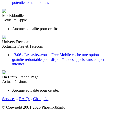
potentiellement mortels
MacBidouille
Actualité Apple
Aucune actualité pour ce site.
Univers Freebox
Actualité Free et Télécom
13/06
-
Le saviez-vous : Free Mobile cache une option
gratuite redoutable pour disparaître des appels sans couper
internet
Da Linux French Page
Actualité Linux
Aucune actualité pour ce site.
Services
-
F.A.Q.
-
Changelog
© Copyright 2001-2026
PhoenixJP.info