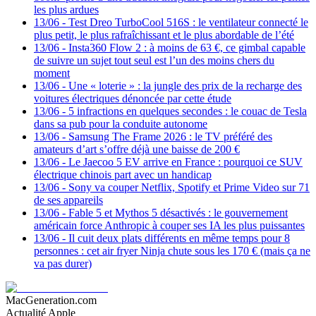
les plus ardues
13/06
-
Test Dreo TurboCool 516S : le ventilateur connecté le
plus petit, le plus rafraîchissant et le plus abordable de l’été
13/06
-
Insta360 Flow 2 : à moins de 63 €, ce gimbal capable
de suivre un sujet tout seul est l’un des moins chers du
moment
13/06
-
Une « loterie » : la jungle des prix de la recharge des
voitures électriques dénoncée par cette étude
13/06
-
5 infractions en quelques secondes : le couac de Tesla
dans sa pub pour la conduite autonome
13/06
-
Samsung The Frame 2026 : le TV préféré des
amateurs d’art s’offre déjà une baisse de 200 €
13/06
-
Le Jaecoo 5 EV arrive en France : pourquoi ce SUV
électrique chinois part avec un handicap
13/06
-
Sony va couper Netflix, Spotify et Prime Video sur 71
de ses appareils
13/06
-
Fable 5 et Mythos 5 désactivés : le gouvernement
américain force Anthropic à couper ses IA les plus puissantes
13/06
-
Il cuit deux plats différents en même temps pour 8
personnes : cet air fryer Ninja chute sous les 170 € (mais ça ne
va pas durer)
MacGeneration.com
Actualité Apple