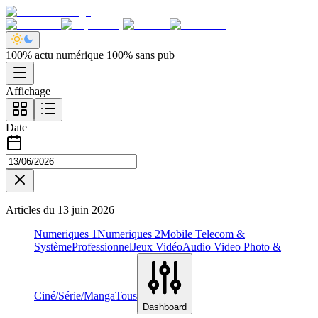
100% actu numérique 100% sans pub
Affichage
Date
Articles du
13 juin 2026
Numeriques 1
Numeriques 2
Mobile Telecom &
Système
Professionnel
Jeux Vidéo
Audio Video Photo &
Ciné/Série/Manga
Tous
Dashboard