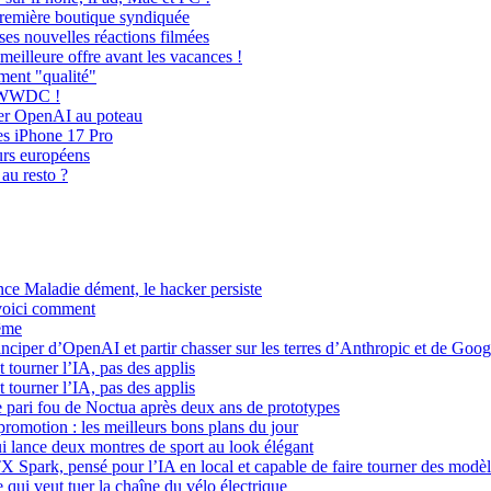
première boutique syndiquée
es nouvelles réactions filmées
meilleure offre avant les vacances !
ment "qualité"
a WWDC !
ffer OpenAI au poteau
des iPhone 17 Pro
urs européens
 au resto ?
nce Maladie dément, le hacker persiste
 voici comment
même
ciper d’OpenAI et partir chasser sur les terres d’Anthropic et de Goog
t tourner l’IA, pas des applis
t tourner l’IA, pas des applis
e pari fou de Noctua après deux ans de prototypes
omotion : les meilleurs bons plans du jour
ui lance deux montres de sport au look élégant
 Spark, pensé pour l’IA en local et capable de faire tourner des modèl
 qui veut tuer la chaîne du vélo électrique