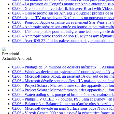
02/06
-
La pression du Congrès monte sur Apple autour de sa 
02/06
-
X copie le fond vert de TikTok avec React with Video, s
02/06
-
Grosse promo sur les AirTags 2 d'Apple : profitez de la 
02/06
-
Apple TV passe devant Netflix dans un nouveau classe
02/06
-
Pourquoi Apple organise un évènement Star Wars à l
02/06
-
Anthropic prépare son entrée en bourse et pourrait coi
02/06
-
L’iPhone pliable pourrait intégrer une technologie clé 
02/06
-
Anthropic ouvre l'accès de son IA Mythos aux régulate
02/06
-
Avec iOS 27, fini les galères pour partager une addition
FrAndroid
Actualité Android.
02/06
-
Piratage de 34 millions de dossiers médicaux : l’Assura
02/06
-
Windows devient un système taillé pour les agents IA,
02/06
-
Microsoft lance Scout, un assistant IA qui agit de lui-
02/06
-
Microsoft dévoile sept modèles d’IA maison pour s’éman
02/06
-
Project Solara : Microsoft mise sur des appareils qui fon
02/06
-
Project Solara : Microsoft mise sur des appareils qui fon
02/06
-
Watercooling sans pompe ni bruit : où en est vraiment l
02/06
-
Philips TV OLED 77 pouces, PS5 Slim et Disney+ en pr
02/06
-
Balance 3 et Balance Ultra : on n’arrête plus Amazfit q
02/06
-
Microsoft dévoile un mini Surface sous puce Nvidia RTX
02/06
-
Virvolt Genera 900 : on a essayé la génératrice française