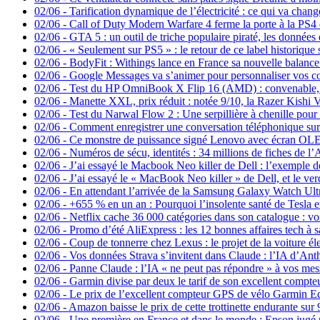
02/06
-
Tarification dynamique de l’électricité : ce qui va chang
02/06
-
Call of Duty Modern Warfare 4 ferme la porte à la PS4 e
02/06
-
GTA 5 : un outil de triche populaire piraté, les données 
02/06
-
« Seulement sur PS5 » : le retour de ce label historique
02/06
-
BodyFit : Withings lance en France sa nouvelle balance
02/06
-
Google Messages va s’animer pour personnaliser vos c
02/06
-
Test du HP OmniBook X Flip 16 (AMD) : convenable, 
02/06
-
Manette XXL, prix réduit : notée 9/10, la Razer Kishi 
02/06
-
Test du Narwal Flow 2 : Une serpillière à chenille pou
02/06
-
Comment enregistrer une conversation téléphonique su
02/06
-
Ce monstre de puissance signé Lenovo avec écran OL
02/06
-
Numéros de sécu, identités : 34 millions de fiches de l
02/06
-
J’ai essayé le Macbook Neo killer de Dell : l’exemple d
02/06
-
J’ai essayé le « MacBook Neo killer » de Dell, et le verd
02/06
-
En attendant l’arrivée de la Samsung Galaxy Watch Ultra
02/06
-
+655 % en un an : Pourquoi l’insolente santé de Tesla 
02/06
-
Netflix cache 36 000 catégories dans son catalogue : vo
02/06
-
Promo d’été AliExpress : les 12 bonnes affaires tech à s
02/06
-
Coup de tonnerre chez Lexus : le projet de la voiture él
02/06
-
Vos données Strava s’invitent dans Claude : l’IA d’Ant
02/06
-
Panne Claude : l’IA « ne peut pas répondre » à vos me
02/06
-
Garmin divise par deux le tarif de son excellent comp
02/06
-
Le prix de l’excellent compteur GPS de vélo Garmin Ed
02/06
-
Amazon baisse le prix de cette trottinette endurante su
02/06
-
Une première en France et dans le monde : Epson jugé