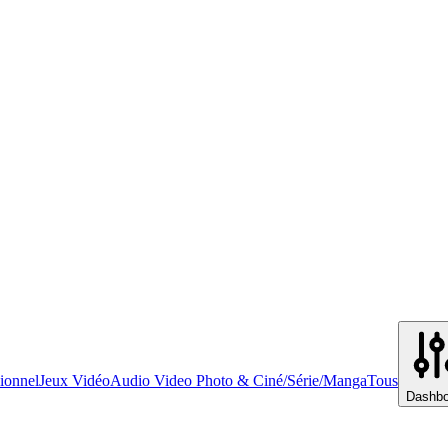
ionnel
Jeux Vidéo
Audio Video Photo & Ciné/Série/Manga
Tous
Dashbo