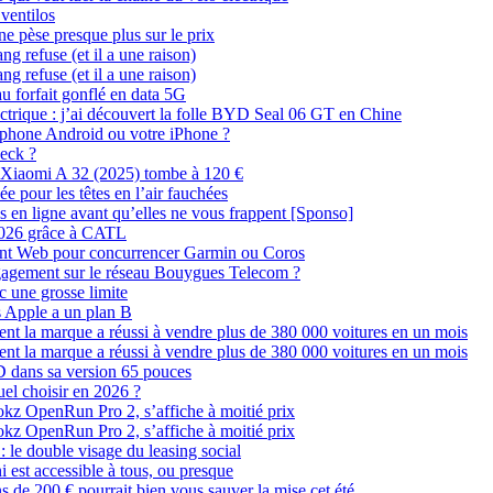
ventilos
ne pèse presque plus sur le prix
g refuse (et il a une raison)
g refuse (et il a une raison)
 forfait gonflé en data 5G
ctrique : j’ai découvert la folle BYD Seal 06 GT en Chine
tphone Android ou votre iPhone ?
Deck ?
ur Xiaomi A 32 (2025) tombe à 120 €
e pour les têtes en l’air fauchées
es en ligne avant qu’elles ne vous frappent [Sponso]
n 2026 grâce à CATL
ment Web pour concurrencer Garmin ou Coros
ngagement sur le réseau Bouygues Telecom ?
 une grosse limite
s Apple a un plan B
nt la marque a réussi à vendre plus de 380 000 voitures en un mois
nt la marque a réussi à vendre plus de 380 000 voitures en un mois
 dans sa version 65 pouces
uel choisir en 2026 ?
okz OpenRun Pro 2, s’affiche à moitié prix
okz OpenRun Pro 2, s’affiche à moitié prix
: le double visage du leasing social
 est accessible à tous, ou presque
 de 200 € pourrait bien vous sauver la mise cet été