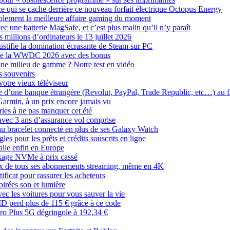
i ce qui se cache derrière ce nouveau forfait électrique Octopus Energy
tablement la meilleure affaire gaming du moment
 une batterie MagSafe, et c’est plus malin qu’il n’y paraît
s millions d’ordinateurs le 13 juillet 2026
stifie la domination écrasante de Steam sur PC
i de la WWDC 2026 avec des bonus
ne milieu de gamme ? Notre test en vidéo
s souvenirs
votre vieux téléviseur
e d’une banque étrangère (Revolut, PayPal, Trade Republic, etc…) au f
Garmin, à un prix encore jamais vu
ries à ne pas manquer cet été
 avec 3 ans d’assurance vol comprise
au bracelet connecté en plus de ses Galaxy Watch
es pour les prêts et crédits souscrits en ligne
alle enfin en Europe
ockage NVMe à prix cassé
prix de tous ses abonnements streaming, même en 4K
ificat pour rassurer les acheteurs
irées son et lumière
 les voitures pour vous sauver la vie
D perd plus de 115 € grâce à ce code
ro Plus 5G dégringole à 192,34 €