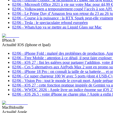
02/06
-
Microsoft Office 2021 à vie sur votre Mac pour 44,99 € : 
02/06
-
Volkswagen a temporairement coupé l’accès à son API et
02/06
-
Le Prime Day d’Amazon fera son retour du 23 au 26 ju
02/06
-
Course à la puissance : la RTX Spark peut-elle vraiment 
02/06
-
Tesla : le spectaculaire rebond européen
02/06
-
WhatsApp va se mettre au Liquid Glass sur Mac
IPhon.fr
Actualité IOS (Iphone et Ipad)
02/06
-
iPhone Fold : malgré des problèmes de production, Apple
02/06
-
Free Mobile : attention à ce détail, il peut faire exploser
02/06
-
iOS 27 : fini les galères pour partager l’addition, votre
02/06
-
Ces 5 alternatives aux AirPods Max 2 sont en promo 
02/06
-
iPhone 18 Pro : on connaît la taille de sa batterie… et o
02/06
-
Ce super chargeur 100 W avec 5 ports (dont 4 USB-C) e
02/06
-
Vision Pro : tout le monde le croyait mort, Apple prépa
02/06
-
iOS 27 : cette fonction pratique inspirée de Gemini va a
02/06
-
WWDC 2026 : Apple livre un indice énorme sur iOS 27
02/06
-
iOS 26.5 : votre iPhone ne charge plus ? Apple a enfin l
MacBidouille
Actualité Apple