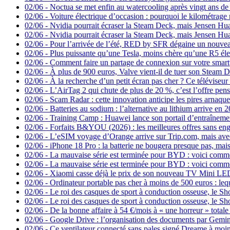
02/06
-
Noctua se met enfin au watercooling après vingt ans de 
02/06
-
Voiture électrique d’occasion : pourquoi le kilométrage 
02/06
-
Nvidia pourrait écraser la Steam Deck, mais Jensen Huan
02/06
-
Nvidia pourrait écraser la Steam Deck, mais Jensen Huan
02/06
-
Pour l’arrivée de l’été, RED by SFR dégaine un nouveau
02/06
-
Plus puissante qu’une Tesla, moins chère qu’une R5 éle
02/06
-
Comment faire un partage de connexion sur votre smar
02/06
-
À plus de 900 euros, Valve vient-il de tuer son Steam 
02/06
-
À la recherche d’un petit écran pas cher ? Ce télévise
02/06
-
L’AirTag 2 qui chute de plus de 20 %, c’est l’offre pensé
02/06
-
Scam Radar : cette innovation anticipe les pires arnaqu
02/06
-
Batteries au sodium : l’alternative au lithium arrive e
02/06
-
Training Camp : Huawei lance son portail d’entraîne
02/06
-
Forfaits B&YOU (2026) : les meilleures offres sans e
02/06
-
L’eSIM voyage d’Orange arrive sur Trip.com, mais avec
02/06
-
iPhone 18 Pro : la batterie ne bougera presque pas, mai
02/06
-
La mauvaise série est terminée pour BYD : voici comme
02/06
-
La mauvaise série est terminée pour BYD : voici comme
02/06
-
Xiaomi casse déjà le prix de son nouveau TV Mini LED
02/06
-
Ordinateur portable pas cher à moins de 500 euros : leq
02/06
-
Le roi des casques de sport à conduction osseuse, le Sh
02/06
-
Le roi des casques de sport à conduction osseuse, le Sh
02/06
-
De la bonne affaire à 54 €/mois à « une horreur » totale 
02/06
-
Google Drive : l’organisation des documents par Gemini
02/06
-
Ce ventilateur connecté sans pales signé Dreame à moins