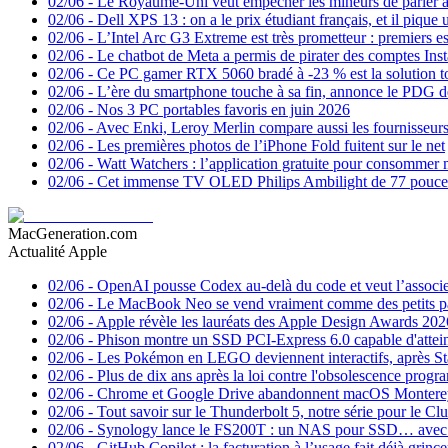
02/06
-
Le Royaume-Uni veut empêcher les mineurs de parler à 
02/06
-
Dell XPS 13 : on a le prix étudiant français, et il piq
02/06
-
L’Intel Arc G3 Extreme est très prometteur : premiers 
02/06
-
Le chatbot de Meta a permis de pirater des comptes Inst
02/06
-
Ce PC gamer RTX 5060 bradé à -23 % est la solution to
02/06
-
L’ère du smartphone touche à sa fin, annonce le PDG
02/06
-
Nos 3 PC portables favoris en juin 2026
02/06
-
Avec Enki, Leroy Merlin compare aussi les fournisseurs d
02/06
-
Les premières photos de l’iPhone Fold fuitent sur le net
02/06
-
Watt Watchers : l’application gratuite pour consommer m
02/06
-
Cet immense TV OLED Philips Ambilight de 77 pouces
MacGeneration.com
Actualité Apple
02/06
-
OpenAI pousse Codex au-delà du code et veut l’assoc
02/06
-
Le MacBook Neo se vend vraiment comme des petits p
02/06
-
Apple révèle les lauréats des Apple Design Awards 202
02/06
-
Phison montre un SSD PCI-Express 6.0 capable d'attei
02/06
-
Les Pokémon en LEGO deviennent interactifs, après Sta
02/06
-
Plus de dix ans après la loi contre l'obsolescence prog
02/06
-
Chrome et Google Drive abandonnent macOS Montere
02/06
-
Tout savoir sur le Thunderbolt 5, notre série pour le C
02/06
-
Synology lance le FS200T : un NAS pour SSD… avec si
02/06
-
GitHub Copilot : la facturation à l’usage fait déjà grince