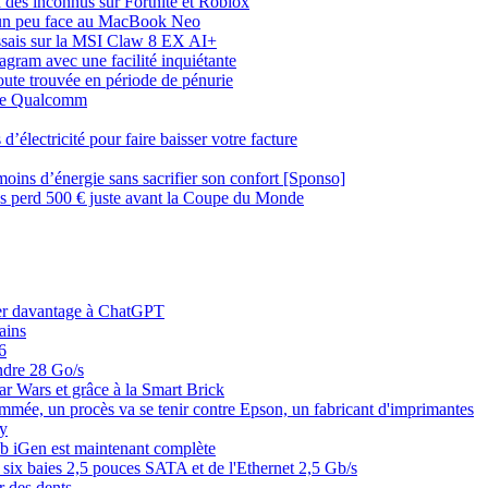
des inconnus sur Fortnite et Roblox
ue un peu face au MacBook Neo
essais sur la MSI Claw 8 EX AI+
agram avec une facilité inquiétante
ute trouvée en période de pénurie
 de Qualcomm
’électricité pour faire baisser votre facture
oins d’énergie sans sacrifier son confort [Sponso]
 perd 500 € juste avant la Coupe du Monde
ier davantage à ChatGPT
ains
6
ndre 28 Go/s
r Wars et grâce à la Smart Brick
rammée, un procès va se tenir contre Epson, un fabricant d'imprimantes
y
lub iGen est maintenant complète
x baies 2,5 pouces SATA et de l'Ethernet 2,5 Gb/s
r des dents