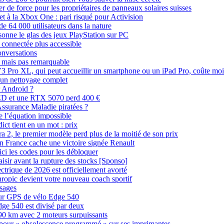
er de force pour les propriétaires de panneaux solaires suisses
t à la Xbox One : pari risqué pour Activision
de 64 000 utilisateurs dans la nature
 sonne le glas des jeux PlayStation sur PC
 connectée plus accessible
onversations
mais pas remarquable
V3 Pro XL, qui peut accueillir un smartphone ou un iPad Pro, coûte mo
r un nettoyage complet
r Android ?
ED et une RTX 5070 perd 400 €
’Assurance Maladie piratées ?
e l’équation impossible
ict tient en un mot : prix
 2, le premier modèle perd plus de la moitié de son prix
en France cache une victoire signée Renault
ici les codes pour les débloquer
aisir avant la rupture des stocks [Sponso]
ectrique de 2026 est officiellement avorté
hropic devient votre nouveau coach sportif
ssages
teur GPS de vélo Edge 540
ge 540 est divisé par deux
r 90 km avec 2 moteurs surpuissants
 pour « obsolescence programmé » sur ses imprimantes