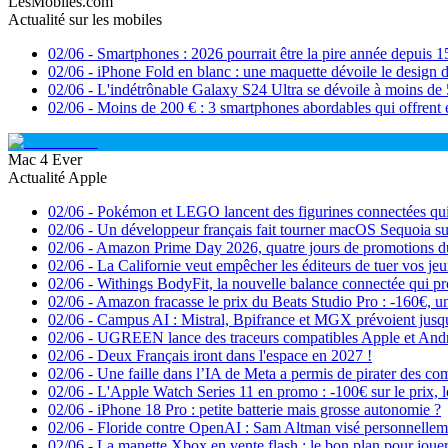
LesMobiles.com
Actualité sur les mobiles
02/06
-
Smartphones : 2026 pourrait être la pire année depuis 1
02/06
-
iPhone Fold en blanc : une maquette dévoile le design 
02/06
-
L'indétrônable Galaxy S24 Ultra se dévoile à moins de 5
02/06
-
Moins de 200 € : 3 smartphones abordables qui offrent e
Mac 4 Ever
Actualité Apple
02/06
-
Pokémon et LEGO lancent des figurines connectées qui s
02/06
-
Un développeur français fait tourner macOS Sequoia 
02/06
-
Amazon Prime Day 2026, quatre jours de promotions du
02/06
-
La Californie veut empêcher les éditeurs de tuer vos je
02/06
-
Withings BodyFit, la nouvelle balance connectée qui p
02/06
-
Amazon fracasse le prix du Beats Studio Pro : -160€, un
02/06
-
Campus AI : Mistral, Bpifrance et MGX prévoient jus
02/06
-
UGREEN lance des traceurs compatibles Apple et Andr
02/06
-
Deux Français iront dans l'espace en 2027 !
02/06
-
Une faille dans l’IA de Meta a permis de pirater des co
02/06
-
L'Apple Watch Series 11 en promo : -100€ sur le prix, 
02/06
-
iPhone 18 Pro : petite batterie mais grosse autonomie ?
02/06
-
Floride contre OpenAI : Sam Altman visé personnelleme
02/06
-
La manette Xbox en vente flash : le bon plan pour joue