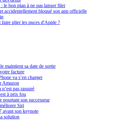
le bon plan à ne pas laisser filer
 accidentellement bloqué son app officielle
in
faire plier les puces d'Apple ?
 maintient sa date de sortie
 votre facture
 iPhone va s’en charger
sur Amazon
n n’est pas rassuré
st à prix fou
re pourtant son successeur
méliorer Siri
 avant son keynote
a solution