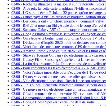
02/06
-
Recharge illimitée à la maison et sur l’autoroute : voic
02/06
-
À ce prix-là, cette carte graphique Nvidia est incontes
02/06
-
LG sort un écran E-Ink de 32 pouces qu’on recharge avec
02/06
-
Office payé à vie : Microsoft va bloquer l’édition sur de
02/06
-
Les joueurs ont « un choix énorme » : comment Valve ju
02/06
-
iOS 27 et nouveau Siri : Apple donne le coup d’envo
02/06
-
Samsung Galaxy A57 : faut-il craquer pour ce smartpho
02/06
-
Google Photos simplifie la sauvegarde et l’export de vo
02/06
-
On a trouvé le boîtier idéal pour offrir Google TV 14 à 
02/06
-
Déclaration d’impôts 2026 : doit-on déclarer son compt
02/06
-
Voici l’une des meilleures montres GPS de running de 
02/06
-
Amazon Prime Video en juin 2026 : voici les films et sé
02/06
-
Starway Touring GT : un vélo électrique sans vitesses,
02/06
-
Galaxy Fit 4 : Samsung s’apprêterait à lancer un nouve
02/06
-
La fin des arnaques ? La France impose de nouvelles règl
02/06
-
Pour contourner les taxes électriques à 45 %, MG s’inst
02/06
-
Voici l’astuce imparable pour s’équiper de 1 To de st
02/06
-
Disney+ revient encore avec une offre qui baisse les 
02/06
-
Vélo électrique d’occasion : Bosch lance son propre cert
02/06
-
T’nB Vibes : l’enceinte Bluetooth lumineuse pour des so
02/06
-
Ce nouveau vélo électrique Canyon va communiquer avec
02/06
-
C’est le moment de monter votre PC : ce monstre d’AM
02/06
-
Le smartphone ultra-endurant Xiaomi Redmi Note 15 P
02/06
-
Google Home Speaker : enfin une date de sortie