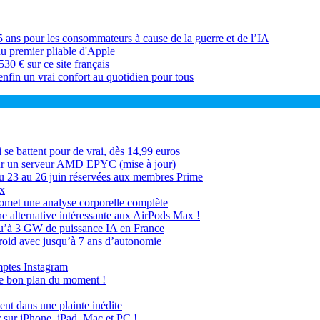
5 ans pour les consommateurs à cause de la guerre et de l’IA
du premier pliable d'Apple
30 € sur ce site français
nfin un vrai confort au quotidien pour tous
e battent pour de vrai, dès 14,99 euros
sur un serveur AMD EPYC (mise à jour)
 23 au 26 juin réservées aux membres Prime
ux
romet une analyse corporelle complète
e alternative intéressante aux AirPods Max !
qu’à 3 GW de puissance IA en France
oid avec jusqu’à 7 ans d’autonomie
mptes Instagram
le bon plan du moment !
nt dans une plainte inédite
r sur iPhone, iPad, Mac et PC !