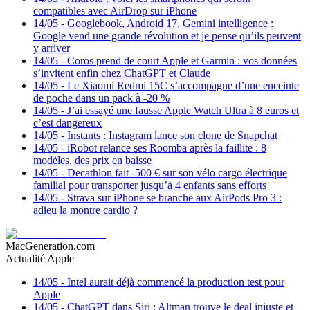
compatibles avec AirDrop sur iPhone
14/05
-
Googlebook, Android 17, Gemini intelligence :
Google vend une grande révolution et je pense qu’ils peuvent
y arriver
14/05
-
Coros prend de court Apple et Garmin : vos données
s’invitent enfin chez ChatGPT et Claude
14/05
-
Le Xiaomi Redmi 15C s’accompagne d’une enceinte
de poche dans un pack à -20 %
14/05
-
J’ai essayé une fausse Apple Watch Ultra à 8 euros et
c’est dangereux
14/05
-
Instants : Instagram lance son clone de Snapchat
14/05
-
iRobot relance ses Roomba après la faillite : 8
modèles, des prix en baisse
14/05
-
Decathlon fait -500 € sur son vélo cargo électrique
familial pour transporter jusqu’à 4 enfants sans efforts
14/05
-
Strava sur iPhone se branche aux AirPods Pro 3 :
adieu la montre cardio ?
MacGeneration.com
Actualité Apple
14/05
-
Intel aurait déjà commencé la production test pour
Apple
14/05
-
ChatGPT dans Siri : Altman trouve le deal injuste et