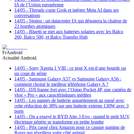
IA de l’Union européenne
14/05
-
Threads copie Grok et intègre Meta AI dans ses
conversations
14/05
-
Stratos : un datacenter IA qui dégagera la chaleur de
23 bombes atomiques
14/05
-
Bluetti se met aux batteries solaires avec les Balco
260, Balco 500, et Balco Transfer Hub
FrAndroid
Actualité Android.
14/05
-
Sony Xperia 1 VIII : ce post X est-il une bourde ou
un coup de génie
14/05
-
Samsung Galaxy A57 vs Samsung Galaxy A56 :
comment choisir le meilleur téléphone Galaxy A ?
14/05
-
DJI frappe fort avec l’Osmo Pocket 4P, une caméra de
vlog « Pro » aux caractéristiques inédites
14/05
-
Les pannes de batterie appartiennent au passé avec
cette réduction de 38% sur une batterie externe 130W avec 3
ports
14/05
-
On a essayé le BYD Atto 3 Evo : quand le petit SUV
électrique pépère se transforme en petite bombe
14/05
-
Prix cassé chez Amazon pour ce casque gaming de
Razer qui réveillera votre côté animal