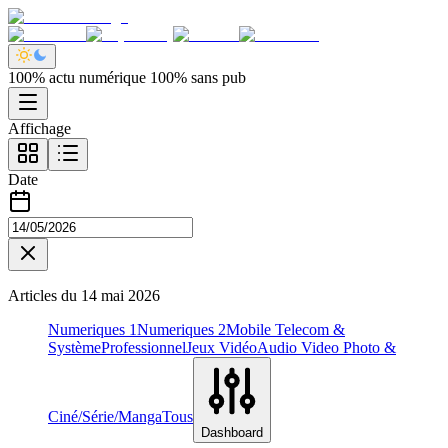
100% actu numérique 100% sans pub
Affichage
Date
Articles du
14 mai 2026
Numeriques 1
Numeriques 2
Mobile Telecom &
Système
Professionnel
Jeux Vidéo
Audio Video Photo &
Ciné/Série/Manga
Tous
Dashboard