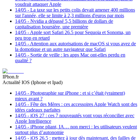
voudrait attaquer Apple
14/05
-
La taxe sur les petits colis devait amener 400 millions
sur l'année, elle se limite à 2,3 millions d'euros par mois
14/05
-
Nvidia a dépassé 5,5 billions de dollars de
capitalisation boursière, une première
14/05
-
Apple sort Safari 26.5 pour Sequoia et Sonoma, un
peu trop en retard
14/05
-
Attention aux autorisations de macOS si vous avez de
la domotique et un autre navigateur que Safari
14/05
-
Sortie de veille : les apps Mac ont-elles perdu en
qualité ?
IPhon.fr
Actualité IOS (Iphone et Ipad)
14/05
-
Photographie sur iPhone : et si c’était (vraiment)
mieux avant ?
14/05
-
Fête des Mères : ces accessoires Apple Watch sont des
idées cadeaux parfaites
14/05
-
iOS 27 : ces 7 nouveautés vont vous réconcilier avec
Apple Intelligence
14/05
-
iPhone pliant, IA… non merci : les utilisateurs veulent
surtout plus d’autonomie
14/05
-
iOS 26.5 : mettez à jour dès maintenant, des failles de