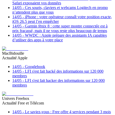
Safari exposaient vos données
14/05
-
Ces souris, claviers et webcams Logitech en promo
n’attendent plus que vous
14/05
-
iPhone : votre opérateur connaît votre position exacte,
iOS 26.5 peut l’en empêcher
14/05
-
Garmin fēnix 8 : cette super montre connectée est à
prix fracassé, mais il ne vous reste plus beaucoup de temps
14/05
-
WWDC : Apple prépare des assistants IA capables
d’utiliser des apps à votre place
MacBidouille
Actualité Apple
14/05
-
Googlebook
14/05
-
LFI s'est fait hacké des informations sur 120 000
membres
14/05
-
LFI s'est fait hacker des informations sur 120 000
membres
Univers Freebox
Actualité Free et Télécom
14/05
-
Le saviez-vous : Free offre 4 services pendant 3 mois