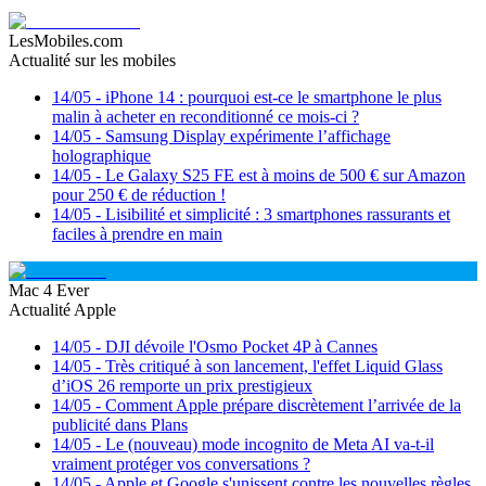
LesMobiles.com
Actualité sur les mobiles
14/05
-
iPhone 14 : pourquoi est-ce le smartphone le plus
malin à acheter en reconditionné ce mois-ci ?
14/05
-
Samsung Display expérimente l’affichage
holographique
14/05
-
Le Galaxy S25 FE est à moins de 500 € sur Amazon
pour 250 € de réduction !
14/05
-
Lisibilité et simplicité : 3 smartphones rassurants et
faciles à prendre en main
Mac 4 Ever
Actualité Apple
14/05
-
DJI dévoile l'Osmo Pocket 4P à Cannes
14/05
-
Très critiqué à son lancement, l'effet Liquid Glass
d’iOS 26 remporte un prix prestigieux
14/05
-
Comment Apple prépare discrètement l’arrivée de la
publicité dans Plans
14/05
-
Le (nouveau) mode incognito de Meta AI va-t-il
vraiment protéger vos conversations ?
14/05
-
Apple et Google s'unissent contre les nouvelles règles