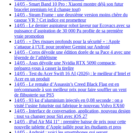
14/05
-
Smart Band 10 Pro : Xiaomi montre déjà son futur
bracelet premium (et il change tout)
14/05
-
Steam Frame : une deuxième version moins chère du
casque VR ? Cet indice est prometteur
14/05
-
Le dernier aspirateur robot laveur par Ecovacs avec sa
puissance d’aspiration de 30 000 Pa profite de sa première
vraie promotion
14/05
-
« Des risques profonds pour la sécurité » : Apple
s’attaque à l’UE pour protéger Gemini sur Android
14/05
-
Coros dévoile une édition dorée de sa Pace 4 avec une
légende de l’athlétisme
14/05
-
Asus dévoile une Nvidia RTX 5090 compacte,
préparez-vous à casser la tirelire
14/05
-
Test du Acer Swift 16 AI (2026) : le meilleur d’Intel et
Acer en un produit
14/05
-
Le remake d’Assassin’s Creed Black Flag est en
précommande à son meilleur prix pour faire souffler un vent
de flibusterie sur PS5
14/05
-
93 kg d’aluminium injectés en 0,08 seconde : on a
visité l’usine futuriste qui fabrique le nouveau Volvo EX60
14/05
-
Interface de conversation, application, nouveau design
: tout va changer pour Siri avec iOS 27
14/05
-
iPad Air M4 11″ : première baisse de prix pour cette
nouvelle tablette d’Apple taillée pour les étudiants et pros
14/05
-
Android : voici les smartphones qui seront