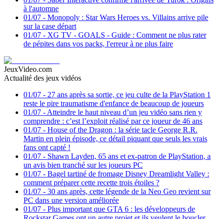
à l'automne
01/07
-
Monopoly : Star Wars Heroes vs. Villains arrive pile
sur la case départ
01/07
-
XG TV - GOALS - Guide : Comment ne plus rater
de pépites dans vos packs, l'erreur à ne plus faire
JeuxVideo.com
Actualité des jeux vidéos
01/07
-
27 ans après sa sortie, ce jeu culte de la PlayStation 1
reste le pire traumatisme d'enfance de beaucoup de joueurs
01/07
-
Atteindre le haut niveau d’un jeu vidéo sans rien y
comprendre : c’est l’exploit réalisé par ce joueur de 46 ans
01/07
-
House of the Dragon : la série tacle George R.R.
Martin en plein épisode, ce détail piquant que seuls les vrais
fans ont capté !
01/07
-
Shawn Layden, 65 ans et ex-patron de PlayStation, a
un avis bien tranché sur les joueurs PC
01/07
-
Bagel tartiné de fromage Disney Dreamlight Valley :
comment préparer cette recette trois étoiles ?
01/07
-
30 ans après, cette légende de la Neo Geo revient sur
PC dans une version améliorée
01/07
-
Plus important que GTA 6 : les développeurs de
Rockstar Games ont un autre projet et ils veulent le boucler