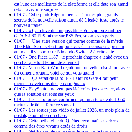
est l'une des meilleures de la plateforme et elle date son grand
retour avec une surprise
01/07
-
Cyberpunk Edgerunners 2 : l'un des plus grands
secrets de la nouvelle saison aurait déjà leaké, juste après le
nouveau trailer
01/07
-
« Ça relève de l'impossible » Vous pouvez oublier
GTA 6 à 60 FPS même sur PS5 Pro, selon les experts
01/07
-
« Une autre version qui tourne comme de la m*rde »
The Elder Scrolls 4 est toujours cassé sur consoles après un
an, mais il va sortir sur Nintendo Switch 2 à cette date
01/07
-
One Piece 1187 : le prochain chapitre a leaké avec un
combat que tout le monde attendait
01/07
-
Mario Kart World reçoit une nouvelle mise à jour avec
du contenu gratuit, voici ce qui vous attend
01/07
-
« Ça serait de la folie » Baldur's Gate 4 fait peur,
même aux vétérans des jeux originaux
01/07
-
PlayStation ne veut pas lâcher les jeux service, alors
que la solution est sous ses yeux
01/07
-
Les astronomes confirment qu'un astéroïde de 1 650
mètres a frôlé la Terre ce samedi
01/07
-
Les sorties jeux vidéo de juillet 2026, un mois plein de
nostalgie au milieu du chaos
01/07
-
Cette petite ville du Québec reconnaît ses arbres
comme des êtres vivants dotés de droits
01/07
-
Netflix annule cette série de science-fiction avec un