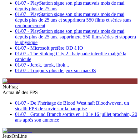
01/07
-
PlayStation signe son plus mauvais mois de mai
depuis plus de 25 ans
01/07
-
PlayStation signe son plus mauvais mois de mai
depuis plus de 25 ans et supprimera 550 films et séries sans
remboursement
01/07
-
PlayStation signe son plus mauvais mois de mai
depuis plus de 25 ans, supprimera 550 films/séries et stoppera
le physique
01/07
-
Microsoft préfère OD à IO
01/07
-
The Sinking City 2 : baignade interdite malgré la
canicule
01/07
-
Jerok, turok, ilrok...
01/07
-
Toujours plus de jeux sur macOS
NoFrag
Actualité des FPS
01/07
-
De l’héritage de Blood West naît Bloodwoven, un
stealth FPS de survie sur la banquise
01/07
-
Ground Branch sortira en 1.0 le 16 juillet prochain, 20
ans après son annonce
JeuxOnLine