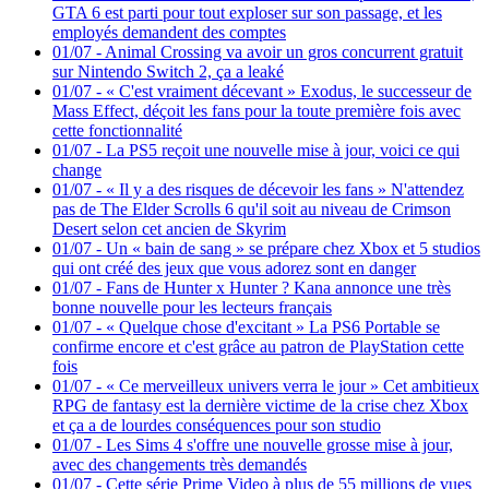
GTA 6 est parti pour tout exploser sur son passage, et les
employés demandent des comptes
01/07
-
Animal Crossing va avoir un gros concurrent gratuit
sur Nintendo Switch 2, ça a leaké
01/07
-
« C'est vraiment décevant » Exodus, le successeur de
Mass Effect, déçoit les fans pour la toute première fois avec
cette fonctionnalité
01/07
-
La PS5 reçoit une nouvelle mise à jour, voici ce qui
change
01/07
-
« Il y a des risques de décevoir les fans » N'attendez
pas de The Elder Scrolls 6 qu'il soit au niveau de Crimson
Desert selon cet ancien de Skyrim
01/07
-
Un « bain de sang » se prépare chez Xbox et 5 studios
qui ont créé des jeux que vous adorez sont en danger
01/07
-
Fans de Hunter x Hunter ? Kana annonce une très
bonne nouvelle pour les lecteurs français
01/07
-
« Quelque chose d'excitant » La PS6 Portable se
confirme encore et c'est grâce au patron de PlayStation cette
fois
01/07
-
« Ce merveilleux univers verra le jour » Cet ambitieux
RPG de fantasy est la dernière victime de la crise chez Xbox
et ça a de lourdes conséquences pour son studio
01/07
-
Les Sims 4 s'offre une nouvelle grosse mise à jour,
avec des changements très demandés
01/07
-
Cette série Prime Video à plus de 55 millions de vues