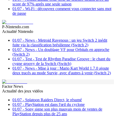
score de 97% après une seule saison
01/07
-
Wi-Fi : découvrez comment vous connecter sans mot
de passe
P-Nintendo.com
Actualité Nintendo
01/07
-
News - Metroid Ravenous : un jeu Switch 2 inédit
fuite via la classification brésilienne (Switch 2)
01/07
-
News - Un doublage VF pour Orbitals en approche
(Switch 2)
01/07
-
Test - Test de Rhythm Paradise Groove : le chant du
cygne groovy de la Switch (Switch)
01/07
-
News - Mise à jour : Mario Kart World 1.7.0 ajoute
deux tracés au mode Survie, avec d'autres à venir (Switch 2)
Factor News
Actualité des jeux vidéos
01/07
-
Splatoon Raiders Direct, le résumé
01/07
-
PlayStation est dans l'œil du cyclone
01/07
-
Sony signe son plus mauvais mois de ventes de
PlayStation depuis plus de 25 ans