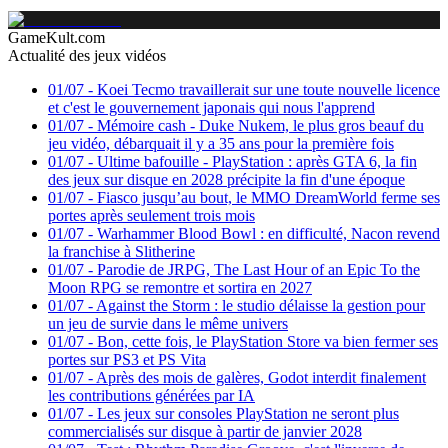
GameKult.com
Actualité des jeux vidéos
01/07
-
Koei Tecmo travaillerait sur une toute nouvelle licence
et c'est le gouvernement japonais qui nous l'apprend
01/07
-
Mémoire cash - Duke Nukem, le plus gros beauf du
jeu vidéo, débarquait il y a 35 ans pour la première fois
01/07
-
Ultime bafouille - PlayStation : après GTA 6, la fin
des jeux sur disque en 2028 précipite la fin d'une époque
01/07
-
Fiasco jusqu’au bout, le MMO DreamWorld ferme ses
portes après seulement trois mois
01/07
-
Warhammer Blood Bowl : en difficulté, Nacon revend
la franchise à Slitherine
01/07
-
Parodie de JRPG, The Last Hour of an Epic To the
Moon RPG se remontre et sortira en 2027
01/07
-
Against the Storm : le studio délaisse la gestion pour
un jeu de survie dans le même univers
01/07
-
Bon, cette fois, le PlayStation Store va bien fermer ses
portes sur PS3 et PS Vita
01/07
-
Après des mois de galères, Godot interdit finalement
les contributions générées par IA
01/07
-
Les jeux sur consoles PlayStation ne seront plus
commercialisés sur disque à partir de janvier 2028