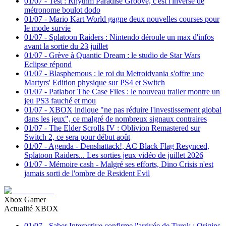
01/07
-
Test : Rhythm Paradise Groove, c'est l'inverse de
métronome boulot dodo
01/07
-
Mario Kart World gagne deux nouvelles courses pour
le mode survie
01/07
-
Splatoon Raiders : Nintendo déroule un max d'infos
avant la sortie du 23 juillet
01/07
-
Grève à Quantic Dream : le studio de Star Wars
Eclipse répond
01/07
-
Blasphemous : le roi du Metroidvania s'offre une
Martyrs' Edition physique sur PS4 et Switch
01/07
-
Patlabor The Case Files : le nouveau trailer montre un
jeu PS3 fauché et mou
01/07
-
XBOX indique "ne pas réduire l'investissement global
dans les jeux", ce malgré de nombreux signaux contraires
01/07
-
The Elder Scrolls IV : Oblivion Remastered sur
Switch 2, ce sera pour début août
01/07
-
Agenda - Denshattack!, AC Black Flag Resynced,
Splatoon Raiders... Les sorties jeux vidéo de juillet 2026
01/07
-
Mémoire cash - Malgré ses efforts, Dino Crisis n'est
jamais sorti de l'ombre de Resident Evil
Xbox Gamer
Actualité XBOX
01/07
-
Saber Interactive confirme l'arrivée de Turok : Origins