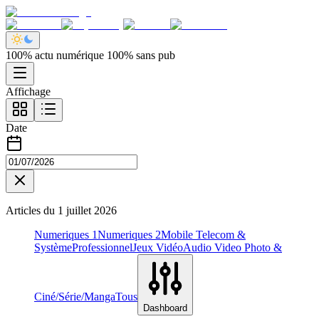
100% actu numérique 100% sans pub
Affichage
Date
Articles du
1 juillet 2026
Numeriques 1
Numeriques 2
Mobile Telecom &
Système
Professionnel
Jeux Vidéo
Audio Video Photo &
Ciné/Série/Manga
Tous
Dashboard