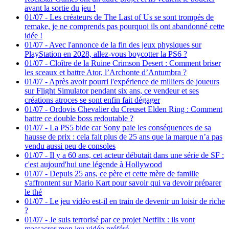
avant la sortie du jeu !
01/07
-
Les créateurs de The Last of Us se sont trompés de
remake, je ne comprends pas pourquoi ils ont abandonné cette
idée !
01/07
-
Avec l'annonce de la fin des jeux physiques sur
PlayStation en 2028, allez-vous boycotter la PS6 ?
01/07
-
Cloître de la Ruine Crimson Desert : Comment briser
les sceaux et battre Ator, l’Archonte d’Antumbra ?
01/07
-
Après avoir pourri l'expérience de milliers de joueurs
sur Flight Simulator pendant six ans, ce vendeur et ses
créations atroces se sont enfin fait dégager
01/07
-
Ordovis Chevalier du Creuset Elden Ring : Comment
battre ce double boss redoutable ?
01/07
-
La PS5 bide car Sony paie les conséquences de sa
hausse de prix : cela fait plus de 25 ans que la marque n’a pas
vendu aussi peu de consoles
01/07
-
Il y a 60 ans, cet acteur débutait dans une série de SF :
c'est aujourd'hui une légende à Hollywood
01/07
-
Depuis 25 ans, ce père et cette mère de famille
s'affrontent sur Mario Kart pour savoir qui va devoir préparer
le thé
01/07
-
Le jeu vidéo est-il en train de devenir un loisir de riche
?
01/07
-
Je suis terrorisé par ce projet Netflix : ils vont
massacrer mon jeu vidéo préféré