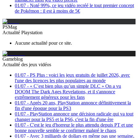
01/07
-
Noté 99%, ce jeu vidéo recréé le tout premier concept
de Pokémon : il est à moins de 5€
PSMag
Actualité Playstation
Aucune actualité pour ce site.
Gameblog
Actualité des jeux vidéos
01/07
-
PS Plus : voici les jeux gratuits de juillet 2026, avec
l'une des licences les plus populaires au monde
01/07
-
« C’est bien plus qu’un simple DLC » On a vu
DOOM The Dark Ages Revelations, et il s'annonce
extrêmement généreux pour les fans
01/07
-
Après 20 ans, PlayStation annonce définitivement la
fin d'une époque pour la PS3
01/07
-
PlayStation annonce une décision radicale qui va tout
changer pour la PS5 et la PS6, c'est la fin d'une ère
01/07
-
C'est le jeu d'horreur le plus attendu depuis PT et une
bonne nouvelle semble se confirmer malgré le chaos
01/07
-
Avec 3 milliards de dollars en même pas une semaine,