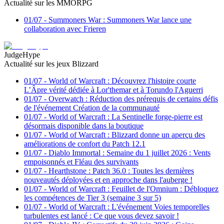
Actualité sur les MMORPG
01/07
-
Summoners War : Summoners War lance une
collaboration avec Frieren
JudgeHype
Actualité sur les jeux Blizzard
01/07
-
World of Warcraft : Découvrez l'histoire courte
L’Âpre vérité dédiée à Lor'themar et à Torundo l'Aguerri
01/07
-
Overwatch : Réduction des prérequis de certains défis
de l'événement Création de la communauté
01/07
-
World of Warcraft : La Sentinelle forge-pierre est
désormais disponible dans la boutique
01/07
-
World of Warcraft : Blizzard donne un aperçu des
améliorations de confort du Patch 12.1
01/07
-
Diablo Immortal : Semaine du 1 juillet 2026 : Vents
empoisonnés et Fléau des survivants
01/07
-
Hearthstone : Patch 36.0 : Toutes les dernières
nouveautés déployées et en approche dans l'auberge !
01/07
-
World of Warcraft : Feuillet de l'Omnium : Débloquez
les compétences de Tier 3 (semaine 3 sur 5)
01/07
-
World of Warcraft : L'événement Voies temporelles
turbulentes est lancé : Ce que vous devez savoir !