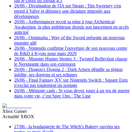
fait le choix du format 4:3
26/06
-
Divulgation de l'IA sur Steam : Tim Sweeney s'en
prend à Valve et dénonce une dictature imposée aux
développeurs
26/06
-
Aethermancer reçoit sa mise à jour Alchemical
Awakening, la plus ambitieuse depuis son lancement en accès
anticipé
26/06
-
Onimusha : Way of the Sword présente un nouveau
monstre ailé
26/06
-
Nintendo confirme l'ouverture de son nouveau centre
de R&D à Kyoto pour mars 2029
26/06
-
Monster Hunter Stories 3 : Twisted Reflection chasse
le Nergigante dans son extension
26/06
-
Dragon's Dogma 2 : Dark Arisen détaille sa région
inédite, ses donjons et ses reliques
26/06
-
Final Fantasy XV sur Nintendo Switch : Square Enix
n'exclut pas totalement un portage
26/06
-
Mémoire cash - Si vous devez jouer à un jeu de guerre
dans votre vie, c’est Spec Ops : The Line
Xbox Gamer
Actualité XBOX
27/06
-
la boulangerie de The Witch's Bakery ouvrira ses
portes au mois d'août