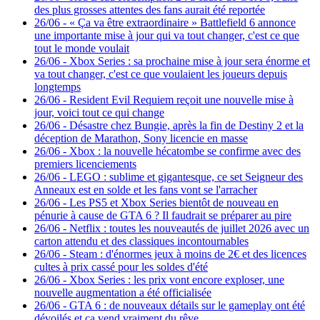
des plus grosses attentes des fans aurait été reportée
26/06
-
« Ça va être extraordinaire » Battlefield 6 annonce
une importante mise à jour qui va tout changer, c'est ce que
tout le monde voulait
26/06
-
Xbox Series : sa prochaine mise à jour sera énorme et
va tout changer, c'est ce que voulaient les joueurs depuis
longtemps
26/06
-
Resident Evil Requiem reçoit une nouvelle mise à
jour, voici tout ce qui change
26/06
-
Désastre chez Bungie, après la fin de Destiny 2 et la
déception de Marathon, Sony licencie en masse
26/06
-
Xbox : la nouvelle hécatombe se confirme avec des
premiers licenciements
26/06
-
LEGO : sublime et gigantesque, ce set Seigneur des
Anneaux est en solde et les fans vont se l'arracher
26/06
-
Les PS5 et Xbox Series bientôt de nouveau en
pénurie à cause de GTA 6 ? Il faudrait se préparer au pire
26/06
-
Netflix : toutes les nouveautés de juillet 2026 avec un
carton attendu et des classiques incontournables
26/06
-
Steam : d'énormes jeux à moins de 2€ et des licences
cultes à prix cassé pour les soldes d'été
26/06
-
Xbox Series : les prix vont encore exploser, une
nouvelle augmentation a été officialisée
26/06
-
GTA 6 : de nouveaux détails sur le gameplay ont été
dévoilés et ça vend vraiment du rêve