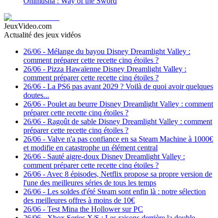
Onimusha : Way of the Sword
JeuxVideo.com
Actualité des jeux vidéos
26/06
-
Mélange du bayou Disney Dreamlight Valley :
comment préparer cette recette cinq étoiles ?
26/06
-
Pizza Hawaïenne Disney Dreamlight Valley :
comment préparer cette recette cinq étoiles ?
26/06
-
La PS6 pas avant 2029 ? Voilà de quoi avoir quelques
doutes...
26/06
-
Poulet au beurre Disney Dreamlight Valley : comment
préparer cette recette cinq étoiles ?
26/06
-
Ragoût de sable Disney Dreamlight Valley : comment
préparer cette recette cinq étoiles ?
26/06
-
Valve n'a pas confiance en sa Steam Machine à 1000€
et modifie en catastrophe un élément central
26/06
-
Sauté aigre-doux Disney Dreamlight Valley :
comment préparer cette recette cinq étoiles ?
26/06
-
Avec 8 épisodes, Netflix propose sa propre version de
l'une des meilleures séries de tous les temps
26/06
-
Les soldes d'été Steam sont enfin là : notre sélection
des meilleures offres à moins de 10€
26/06
-
Test Mina the Hollower sur PC
26/06
-
Xbox Series X/S : Les raisons derrière la double