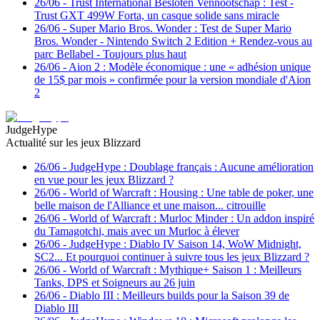
26/06
-
Trust International Besloten Vennootschap : Test -
Trust GXT 499W Forta, un casque solide sans miracle
26/06
-
Super Mario Bros. Wonder : Test de Super Mario
Bros. Wonder - Nintendo Switch 2 Edition + Rendez-vous au
parc Bellabel - Toujours plus haut
26/06
-
Aion 2 : Modèle économique : une « adhésion unique
de 15$ par mois » confirmée pour la version mondiale d'Aion
2
JudgeHype
Actualité sur les jeux Blizzard
26/06
-
JudgeHype : Doublage français : Aucune amélioration
en vue pour les jeux Blizzard ?
26/06
-
World of Warcraft : Housing : Une table de poker, une
belle maison de l'Alliance et une maison... citrouille
26/06
-
World of Warcraft : Murloc Minder : Un addon inspiré
du Tamagotchi, mais avec un Murloc à élever
26/06
-
JudgeHype : Diablo IV Saison 14, WoW Midnight,
SC2... Et pourquoi continuer à suivre tous les jeux Blizzard ?
26/06
-
World of Warcraft : Mythique+ Saison 1 : Meilleurs
Tanks, DPS et Soigneurs au 26 juin
26/06
-
Diablo III : Meilleurs builds pour la Saison 39 de
Diablo III