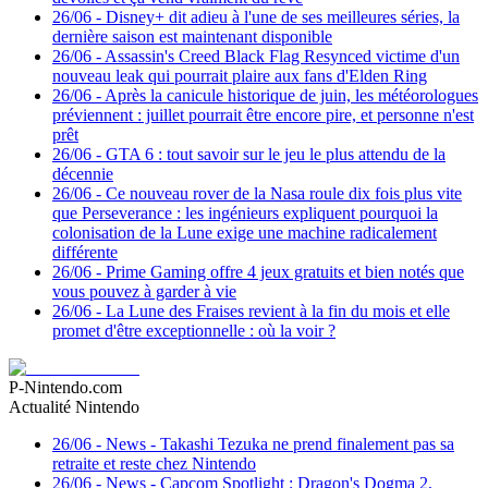
26/06
-
Disney+ dit adieu à l'une de ses meilleures séries, la
dernière saison est maintenant disponible
26/06
-
Assassin's Creed Black Flag Resynced victime d'un
nouveau leak qui pourrait plaire aux fans d'Elden Ring
26/06
-
Après la canicule historique de juin, les météorologues
préviennent : juillet pourrait être encore pire, et personne n'est
prêt
26/06
-
GTA 6 : tout savoir sur le jeu le plus attendu de la
décennie
26/06
-
Ce nouveau rover de la Nasa roule dix fois plus vite
que Perseverance : les ingénieurs expliquent pourquoi la
colonisation de la Lune exige une machine radicalement
différente
26/06
-
Prime Gaming offre 4 jeux gratuits et bien notés que
vous pouvez à garder à vie
26/06
-
La Lune des Fraises revient à la fin du mois et elle
promet d'être exceptionnelle : où la voir ?
P-Nintendo.com
Actualité Nintendo
26/06
-
News - Takashi Tezuka ne prend finalement pas sa
retraite et reste chez Nintendo
26/06
-
News - Capcom Spotlight : Dragon's Dogma 2,