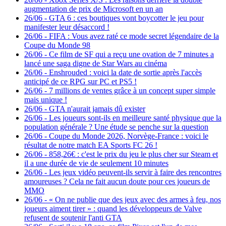
augmentation de prix de Microsoft en un an
26/06
-
GTA 6 : ces boutiques vont boycotter le jeu pour
manifester leur désaccord !
26/06
-
FIFA : Vous avez raté ce mode secret légendaire de la
Coupe du Monde 98
26/06
-
Ce film de SF qui a reçu une ovation de 7 minutes a
lancé une saga digne de Star Wars au cinéma
26/06
-
Enshrouded : voici la date de sortie après l'accès
anticipé de ce RPG sur PC et PS5 !
26/06
-
7 millions de ventes grâce à un concept super simple
mais unique !
26/06
-
GTA n'aurait jamais dû exister
26/06
-
Les joueurs sont-ils en meilleure santé physique que la
population générale ? Une étude se penche sur la question
26/06
-
Coupe du Monde 2026, Norvège-France : voici le
résultat de notre match EA Sports FC 26 !
26/06
-
858,26€ : c'est le prix du jeu le plus cher sur Steam et
il a une durée de vie de seulement 10 minutes
26/06
-
Les jeux vidéo peuvent-ils servir à faire des rencontres
amoureuses ? Cela ne fait aucun doute pour ces joueurs de
MMO
26/06
-
« On ne publie que des jeux avec des armes à feu, nos
joueurs aiment tirer » : quand les développeurs de Valve
refusent de soutenir l'anti GTA