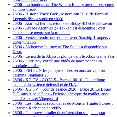
27/06
-
La boutique de The Witch's Bakery ouvrira ses portes
au mois d'août
26/06
-
Historic Track Pack , le nouveau DLC de Formula
Legends fête sa sortie en vidéo
26/06
-
Atari est fier des retours de Bubsy 4D et le fait savoir
26/06
-
Arcade Archives 2 - Tekken est disponible , c'est
l'heure de se mettre sur la tronche !
26/06
-
Venez prendre une douche avec Starship Troopers :
Extermination
26/06
-
Alchemist: Journey of The Soul est disponible sur
Xbox
26/06
-
Le jeu de tir Abyssus plonge dans le Xbox Game Pass
26/06
-
Deer Boy s'offre une vidéo de lancement et un
accolades trailer
26/06
-
PIN PON les pompiers...Les secours arrivent sur
Farming Simulator 25
26/06
-
XG TV - GOALS - Patch 1.00.10 : Une refonte
majeure du système défensif et de l'I.A.
26/06
-
XG TV - Tour de France 2026 - Étape 20 Le Bourg
D'Oisans Alpe d'Huez - Défense héroïque du maillot jaune
face à Seixas et Vingegaard
26/06
-
Les histoires secondaires de Monster Hunter Stories 3
: Twisted Reflection en vidéo
26/06
-
Un nouveau trailer de présentation sanglant pour