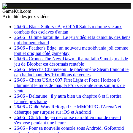
GameKult.com
Actualité des jeux vidéos
26/06
-
Black Sailors : Bay Of All Saints redonne vie aux
combats des esclaves d'antan
26/06
-
Ultime bafouille - Le jeu vidéo et la canicule, des liens
qui donnent chaud
26/06
-
Feather's Edge, un nouveau metroidvania joli comme
tout et original côté gameplay
26/06
-
Cronos The New Dawn : il aura fallu 9 mois, mais le
jeu de Bloober est désormais rentable
26/06
-
Meccha Chameleon : le phénomène Steam franchit le
cap hallucinant des 10 millions de ventes
26/06
-
Charts USA : 007 First Light et Forza Horizon 6
illuminent le mois de mai, la PS5 s'écroule sous son prix de
vente
26/06
-
Deltarune : il y aura bien un chapitre 6 et il sortira
l'année prochaine
26/06
-
Guild Wars Reforged : le MMORPG d'ArenaNet
débarque par surprise sur iOS et Android
26/06
-
Clutch : le jeu de course narratif en monde ouvert
s'expose pendant une heure
26/06
-
Pour sa nouvelle console sous Android, GoRetroid