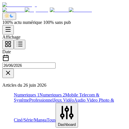
100% actu numérique 100% sans pub
Affichage
Date
Articles du
26 juin 2026
Numeriques 1
Numeriques 2
Mobile Telecom &
Système
Professionnel
Jeux Vidéo
Audio Video Photo &
Ciné/Série/Manga
Tous
Dashboard