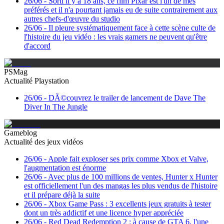
26/06
-
Sorti il y a 18 ans, ce film Pixar est l'un de mes
préférés et il n'a pourtant jamais eu de suite contrairement aux
autres chefs-d'œuvre du studio
26/06
-
Il pleure systématiquement face à cette scène culte de
l'histoire du jeu vidéo : les vrais gamers ne peuvent qu'être
d'accord
PSMag
Actualité Playstation
26/06
-
DÃ©couvrez le trailer de lancement de Dave The
Diver In The Jungle
Gameblog
Actualité des jeux vidéos
26/06
-
Apple fait exploser ses prix comme Xbox et Valve,
l'augmentation est énorme
26/06
-
Avec plus de 100 millions de ventes, Hunter x Hunter
est officiellement l'un des mangas les plus vendus de l'histoire
et il prépare déjà la suite
26/06
-
Xbox Game Pass : 3 excellents jeux gratuits à tester
dont un très addictif et une licence hyper appréciée
26/06
-
Red Dead Redemption 2 : à cause de GTA 6, l'une