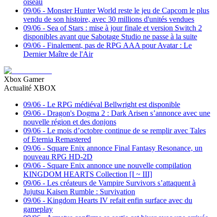
oiseau
09/06
-
Monster Hunter World reste le jeu de Capcom le plus
vendu de son histoire, avec 30 millions d'unités vendues
09/06
-
Sea of Stars : mise à jour finale et version Switch 2
disponibles avant que Sabotage Studio ne passe à la suite
09/06
-
Finalement, pas de RPG AAA pour Avatar : Le
Dernier Maître de l'Air
Xbox Gamer
Actualité XBOX
09/06
-
Le RPG médiéval Bellwright est disponible
09/06
-
Dragon's Dogma 2 : Dark Arisen s’annonce avec une
nouvelle région et des donjons
09/06
-
Le mois d’octobre continue de se remplir avec Tales
of Eternia Remastered
09/06
-
Square Enix annonce Final Fantasy Resonance, un
nouveau RPG HD-2D
09/06
-
Square Enix annonce une nouvelle compilation
KINGDOM HEARTS Collection [I ~ III]
09/06
-
Les créateurs de Vampire Survivors s’attaquent à
Jujutsu Kaisen Rumble : Survivation
09/06
-
Kingdom Hearts IV refait enfin surface avec du
gameplay