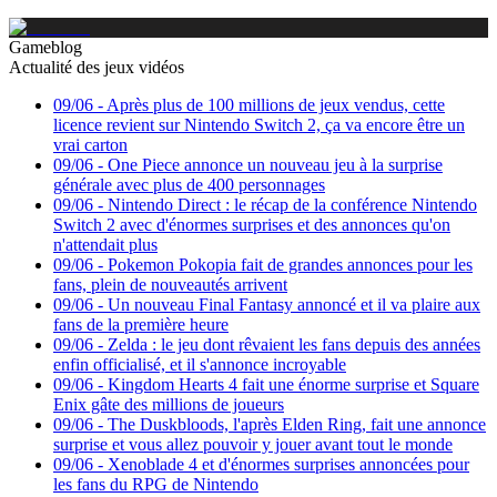
Gameblog
Actualité des jeux vidéos
09/06
-
Après plus de 100 millions de jeux vendus, cette
licence revient sur Nintendo Switch 2, ça va encore être un
vrai carton
09/06
-
One Piece annonce un nouveau jeu à la surprise
générale avec plus de 400 personnages
09/06
-
Nintendo Direct : le récap de la conférence Nintendo
Switch 2 avec d'énormes surprises et des annonces qu'on
n'attendait plus
09/06
-
Pokemon Pokopia fait de grandes annonces pour les
fans, plein de nouveautés arrivent
09/06
-
Un nouveau Final Fantasy annoncé et il va plaire aux
fans de la première heure
09/06
-
Zelda : le jeu dont rêvaient les fans depuis des années
enfin officialisé, et il s'annonce incroyable
09/06
-
Kingdom Hearts 4 fait une énorme surprise et Square
Enix gâte des millions de joueurs
09/06
-
The Duskbloods, l'après Elden Ring, fait une annonce
surprise et vous allez pouvoir y jouer avant tout le monde
09/06
-
Xenoblade 4 et d'énormes surprises annoncées pour
les fans du RPG de Nintendo