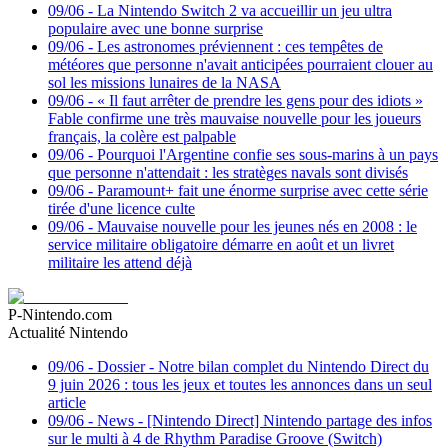
09/06
-
La Nintendo Switch 2 va accueillir un jeu ultra
populaire avec une bonne surprise
09/06
-
Les astronomes préviennent : ces tempêtes de
météores que personne n'avait anticipées pourraient clouer au
sol les missions lunaires de la NASA
09/06
-
« Il faut arrêter de prendre les gens pour des idiots »
Fable confirme une très mauvaise nouvelle pour les joueurs
français, la colère est palpable
09/06
-
Pourquoi l'Argentine confie ses sous-marins à un pays
que personne n'attendait : les stratèges navals sont divisés
09/06
-
Paramount+ fait une énorme surprise avec cette série
tirée d'une licence culte
09/06
-
Mauvaise nouvelle pour les jeunes nés en 2008 : le
service militaire obligatoire démarre en août et un livret
militaire les attend déjà
P-Nintendo.com
Actualité Nintendo
09/06
-
Dossier - Notre bilan complet du Nintendo Direct du
9 juin 2026 : tous les jeux et toutes les annonces dans un seul
article
09/06
-
News - [Nintendo Direct] Nintendo partage des infos
sur le multi à 4 de Rhythm Paradise Groove (Switch)