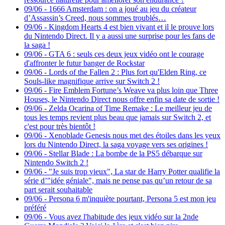
09/06
-
1666 Amsterdam : on a joué au jeu du créateur
d’Assassin’s Creed, nous sommes troublés…
09/06
-
Kingdom Hearts 4 est bien vivant et il le prouve lors
du Nintendo Direct. Il y a aussi une surprise pour les fans de
la saga !
09/06
-
GTA 6 : seuls ces deux jeux vidéo ont le courage
d'affronter le futur banger de Rockstar
09/06
-
Lords of the Fallen 2 : Plus fort qu'Elden Ring, ce
Souls-like magnifique arrive sur Switch 2 !
09/06
-
Fire Emblem Fortune’s Weave va plus loin que Three
Houses, le Nintendo Direct nous offre enfin sa date de sortie !
09/06
-
Zelda Ocarina of Time Remake : Le meilleur jeu de
tous les temps revient plus beau que jamais sur Switch 2, et
c'est pour très bientôt !
09/06
-
Xenoblade Genesis nous met des étoiles dans les yeux
lors du Nintendo Direct, la saga voyage vers ses origines !
09/06
-
Stellar Blade : La bombe de la PS5 débarque sur
Nintendo Switch 2 !
09/06
-
"Je suis trop vieux", La star de Harry Potter qualifie la
série d’"idée géniale", mais ne pense pas qu’un retour de sa
part serait souhaitable
09/06
-
Persona 6 m'inquiète pourtant, Persona 5 est mon jeu
préféré
09/06
-
Vous avez l'habitude des jeux vidéo sur la 2nde