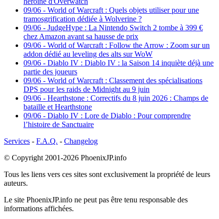
héroïne d'Overwatch
09/06
-
World of Warcraft : Quels objets utiliser pour une
tramosgrification dédiée à Wolverine ?
09/06
-
JudgeHype : La Nintendo Switch 2 tombe à 399 €
chez Amazon avant sa hausse de prix
09/06
-
World of Warcraft : Follow the Arrow : Zoom sur un
addon dédié au leveling des alts sur WoW
09/06
-
Diablo IV : Diablo IV : la Saison 14 inquiète déjà une
partie des joueurs
09/06
-
World of Warcraft : Classement des spécialisations
DPS pour les raids de Midnight au 9 juin
09/06
-
Hearthstone : Correctifs du 8 juin 2026 : Champs de
bataille et Hearthstone
09/06
-
Diablo IV : Lore de Diablo : Pour comprendre
l’histoire de Sanctuaire
Services
-
F.A.Q.
-
Changelog
© Copyright 2001-2026
PhoenixJP.info
Tous les liens vers ces sites sont exclusivement la propriété de leurs
auteurs.
Le site
PhoenixJP.info
ne peut pas être tenu responsable des
informations affichées.