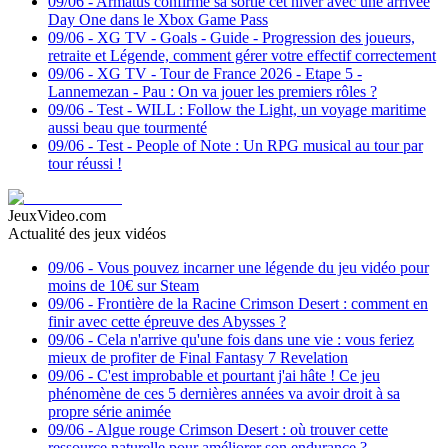
09/06
-
Armatus confirme sa sortie cet hiver avec une arrivée
Day One dans le Xbox Game Pass
09/06
-
XG TV - Goals - Guide - Progression des joueurs,
retraite et Légende, comment gérer votre effectif correctement
09/06
-
XG TV - Tour de France 2026 - Etape 5 -
Lannemezan - Pau : On va jouer les premiers rôles ?
09/06
-
Test - WILL : Follow the Light, un voyage maritime
aussi beau que tourmenté
09/06
-
Test - People of Note : Un RPG musical au tour par
tour réussi !
JeuxVideo.com
Actualité des jeux vidéos
09/06
-
Vous pouvez incarner une légende du jeu vidéo pour
moins de 10€ sur Steam
09/06
-
Frontière de la Racine Crimson Desert : comment en
finir avec cette épreuve des Abysses ?
09/06
-
Cela n'arrive qu'une fois dans une vie : vous feriez
mieux de profiter de Final Fantasy 7 Revelation
09/06
-
C'est improbable et pourtant j'ai hâte ! Ce jeu
phénomène de ces 5 dernières années va avoir droit à sa
propre série animée
09/06
-
Algue rouge Crimson Desert : où trouver cette
ressource naturelle pour améliorer son endurance ?