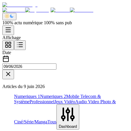
100% actu numérique 100% sans pub
Affichage
Date
Articles du
9 juin 2026
Numeriques 1
Numeriques 2
Mobile Telecom &
Système
Professionnel
Jeux Vidéo
Audio Video Photo &
Ciné/Série/Manga
Tous
Dashboard