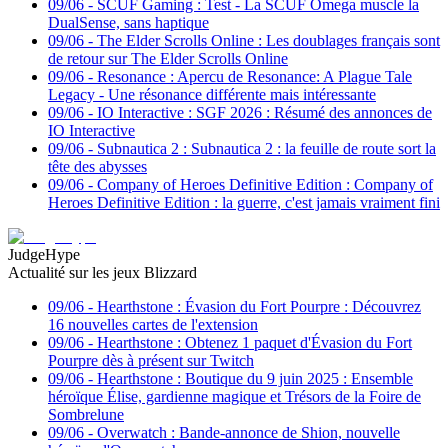
09/06
-
SCUF Gaming : Test - La SCUF Omega muscle la
DualSense, sans haptique
09/06
-
The Elder Scrolls Online : Les doublages français sont
de retour sur The Elder Scrolls Online
09/06
-
Resonance : Apercu de Resonance: A Plague Tale
Legacy - Une résonance différente mais intéressante
09/06
-
IO Interactive : SGF 2026 : Résumé des annonces de
IO Interactive
09/06
-
Subnautica 2 : Subnautica 2 : la feuille de route sort la
tête des abysses
09/06
-
Company of Heroes Definitive Edition : Company of
Heroes Definitive Edition : la guerre, c'est jamais vraiment fini
JudgeHype
Actualité sur les jeux Blizzard
09/06
-
Hearthstone : Évasion du Fort Pourpre : Découvrez
16 nouvelles cartes de l'extension
09/06
-
Hearthstone : Obtenez 1 paquet d'Évasion du Fort
Pourpre dès à présent sur Twitch
09/06
-
Hearthstone : Boutique du 9 juin 2025 : Ensemble
héroïque Élise, gardienne magique et Trésors de la Foire de
Sombrelune
09/06
-
Overwatch : Bande-annonce de Shion, nouvelle