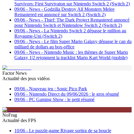
Survivors: First Survivaton sur Nintendo Switch 2 (Switch 2)
09/06
-
News - Godzilla Destroy All Monsters Melee
Remastered est annoncé sur Switch 2 (Switch 2)
09/06
-
News - Thief: The Dark Project Remastered annoncé
pour Nintendo Switch et Nintendow Switch 2 (Switch 2)
09/06
-
News - La Nintendo Switch 2 dépasse le million au
Royaume-Uni (Switch 2)
09/06
-
News - Le film Super Mario Galaxy dépasse le cap du
milliard de dollars au box-office
09/06
-
News - Nintendo Music : les thèmes de Super Mario
Galaxy 1|2 rejoignent la tracklist Mario Kart World (mobile)
Factor News
Actualité des jeux vidéos
09/06
-
Nouveau jeu : Sonic Pico Park
09/06
-
Nintendo Direct du 09/06/2026 : le gros résumé
09/06
-
PC Gaming Show : le petit résumé
NoFrag
Actualité des FPS
10/06
-
Le puzzle-game Rivage sortira de sa boucle