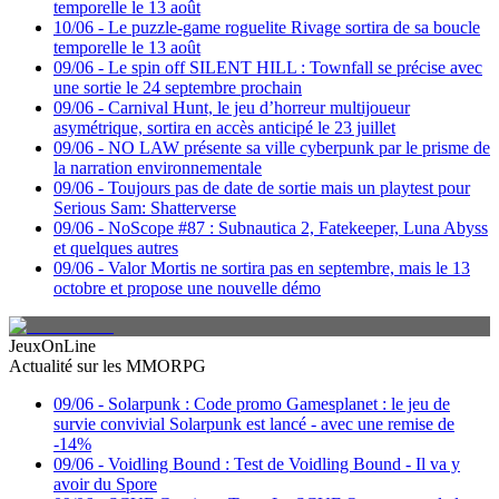
temporelle le 13 août
10/06
-
Le puzzle-game roguelite Rivage sortira de sa boucle
temporelle le 13 août
09/06
-
Le spin off SILENT HILL : Townfall se précise avec
une sortie le 24 septembre prochain
09/06
-
Carnival Hunt, le jeu d’horreur multijoueur
asymétrique, sortira en accès anticipé le 23 juillet
09/06
-
NO LAW présente sa ville cyberpunk par le prisme de
la narration environnementale
09/06
-
Toujours pas de date de sortie mais un playtest pour
Serious Sam: Shatterverse
09/06
-
NoScope #87 : Subnautica 2, Fatekeeper, Luna Abyss
et quelques autres
09/06
-
Valor Mortis ne sortira pas en septembre, mais le 13
octobre et propose une nouvelle démo
JeuxOnLine
Actualité sur les MMORPG
09/06
-
Solarpunk : Code promo Gamesplanet : le jeu de
survie convivial Solarpunk est lancé - avec une remise de
-14%
09/06
-
Voidling Bound : Test de Voidling Bound - Il va y
avoir du Spore