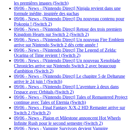
les premières images (Switch)
09/06
-
News - [Nintendo Direct] Ninjala revient dans une
formule inédite, inspirée des gachas
09/06
-
News - [Nintendo Direct] Du nouveau contenu pour
Pokopia ! (Switch 2)
09/06
-
News - [Nintendo Direct] Retour des trois premiers
Kingdom Hearts sur Switch 2 (Switch 2)
09/06
-
News - [Nintendo Direct] Un nouveau Fire Emblem
arrive sur Nintendo Switch 2 dès cette année !
09/06
-
News - [Nintendo Direct] The Legend of Zelda:
Ocarina of Time revient ! (Switch 2)
09/06
-
News - [Nintendo Direct] Un nouveau Xenoblade
Chronicles arrive sur Nintendo Switch 2 avec beaucoup
d'ambition (Switch 2)
09/06
-
News - [Nintendo Direct] Le chapitre 5 de Deltarune
arrive le 24 juin ! (Switch)
09/06
-
News - [Nintendo Direct] L'aventure à deux dans
l'espace avec Orbitals (Switch 2)
09/06
-
News - [Nintendo Direct] Tales of Remastered Project
continue avec Tales of Eternia (Switch)
09/06
-
News - Final Fantasy X/X-2 HD Remaster arrive sur
Switch 2 (Switch 2)
09/06
-
News - Plaion et Milestone annoncent Hot Wheels
Infinite Rush pour le second semestre (Switch 2)
09/06
-
News - Vampire Survivors devient Vampire