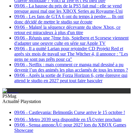
Guerre Mondiale ? Voici la 1ère et c'est bien pire
09/06
-
La hausse du prix de la PS5 fait mal : elle se vend
presque aussi mal que les XBOX Series au Royaume-Uni
09/06
-
Les fans de GTA 6 ont du temps à perdre… Ils ont
donc décidé de mettre le studio sur écoute
09/06
-
Malgré la séquence décevante du show Xbox, ce
retour est miraculeux à plus d'un titre
09/06
-
Réunis une 7ème fois, Spielberg et Scorsese viennent
d'adapter une oeuvre culte en série sur Apple TV
09/06
-
Il a quitté Larian pour rejoindre CD Projekt Red et
après six mois de travail sur The Witcher 4, il annonce : "Les
gens ne sont pas prêts pour ça"
09/06
-
Netflix : mais comment ce manga mal dessiné a pu
devenir l’un des animés les plus acclamés de tous les temps ?
09/06
-
Après la sortie de Forza Horizon 6, cette épreuve qui
attend le studio en 2027 peut tout faire basculer
PSMag
Actualité Playstation
09/06
-
Castlevania: Belmontâs Curse arrive le 15 octobre !
09/06
-
Metro 2039 sera disponible en fÃ©vrier prochain
09/06
-
Senua annoncÃ© pour 2027 lors du XBOX Games
Showcase