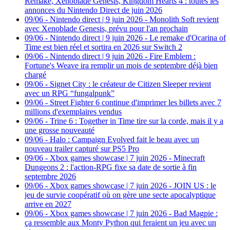
Remake, Xenoblade Genesis, Kingdom Hearts 4 : toutes les
annonces du Nintendo Direct de juin 2026
09/06
-
Nintendo direct | 9 juin 2026 - Monolith Soft revient
avec Xenoblade Genesis, prévu pour l'an prochain
09/06
-
Nintendo direct | 9 juin 2026 - Le remake d'Ocarina of
Time est bien réel et sortira en 2026 sur Switch 2
09/06
-
Nintendo direct | 9 juin 2026 - Fire Emblem :
Fortune's Weave ira remplir un mois de septembre déjà bien
chargé
09/06
-
Signet City : le créateur de Citizen Sleeper revient
avec un RPG “fungalpunk”
09/06
-
Street Fighter 6 continue d'imprimer les billets avec 7
millions d'exemplaires vendus
09/06
-
Trine 6 : Together in Time tire sur la corde, mais il y a
une grosse nouveauté
09/06
-
Halo : Campaign Evolved fait le beau avec un
nouveau trailer capturé sur PS5 Pro
09/06
-
Xbox games showcase | 7 juin 2026 - Minecraft
Dungeons 2 : l'action-RPG fixe sa date de sortie à fin
septembre 2026
09/06
-
Xbox games showcase | 7 juin 2026 - JOIN US : le
jeu de survie coopératif où on gère une secte apocalyptique
arrive en 2027
09/06
-
Xbox games showcase | 7 juin 2026 - Bad Magpie :
ça ressemble aux Monty Python qui feraient un jeu avec un