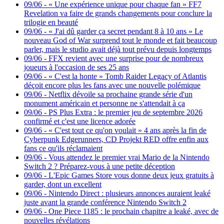
09/06
-
« Une expérience unique pour chaque fan » FF7
Revelation va faire de grands changements pour conclure la
trilogie en beauté
09/06
-
« J'ai dû garder ça secret pendant 8 à 10 ans » Le
nouveau God of War surprend tout le monde et fait beaucoup
parler, mais le studio avait déjà tout prévu depuis longtemps
09/06
-
FFX revient avec une surprise pour de nombreux
joueurs à l'occasion de ses 25 ans
09/06
-
« C'est la honte » Tomb Raider Legacy of Atlantis
déçoit encore plus les fans avec une nouvelle polémique
09/06
-
Netflix dévoile sa prochaine grande série d'un
monument américain et personne ne s'attendait à ça
09/06
-
PS Plus Extra : le premier jeu de septembre 2026
confirmé et c'est une licence adorée
09/06
-
« C'est tout ce qu'on voulait » 4 ans après la fin de
Cyberpunk Edgerunners, CD Projekt RED offre enfin aux
fans ce qu'ils réclamaient
09/06
-
Vous attendez le premier vrai Mario de la Nintendo
Switch 2 ? Préparez-vous à une petite déception
09/06
-
L'Epic Games Store vous donne deux jeux gratuits à
garder, dont un excellent
09/06
-
Nintendo Direct : plusieurs annonces auraient leaké
juste avant la grande conférence Nintendo Switch 2
09/06
-
One Piece 1185 : le prochain chapitre a leaké, avec de
nouvelles révélations