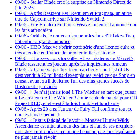
09/06
-
Stellar Blade crée la surprise au Nintendo Direct de
juin 2026
09/06
-
Après Resident Evil Requiem et Pragmata, un autre
titre de Capcom arrive sur Nintendo Switch 2
09/06
-
Fire Emblem Fortune's Weave fait enfin l'annonce que
les fans attendaient
09/06
-
Orbitals, le nouveau jeu pour les fans d'It Takes Two,
fait enfin sa grande annonce
09/06
-
HBO Max va s'offrir cette série d'une licence culte et
très attendue en France, le premier trailer est tombé
09/06
-
« Laissez-nous travailler » Les créateurs de Marvel’s
Blade rassurent les joueurs après les inquiétantes rumeurs
09/06
-
« Ça ne va pas très bien marcher » The Last of Us
s'est vendu à 20 millions d'exemplaires, voici ce que Sony en
pensait avant qu'il devienne l'un des plus grands succès de
l'histoire du jeu vidéo
09/06
-
« Je n’ai jamais joué à The Witcher en tant que joueur
» Le créateur de The Witcher 3 a une seule demande pour CD
Projekt RED, et elle est à la fois humble et touchante
09/06
-
Après 20 ans, l'auteur de Fairy Tail confirme tout ce
que les fans espéraient
09/06
-
«Je suis fatigué de le voir » Monster Hunter Wilds
Ascendance est ultra attendu des fans et l'un de ses premiers
monstres confirmés est celui que beaucoup de fans espéraient
ne plus jamais revoir