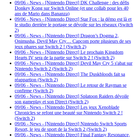
09/06
-
News - [Nintendo Direct] DK Challenge : des défis
Donkey Kong sur Switch Online (et une collab pour les 40
ans de Mario dans Bananza)
09/06
-
News - [Nintendo Direct] Star Fox : la démo est là et
le studio derrière le portage se dévoile sur les réseaux (Switch
2)
09/06
-
News - [Nintendo Direct] Dragon’s Dogma 2,
Onimusha, Devil May Cry… Capcom porte plusieurs de ses
jeux phares sur Switch 2 ! (Switch 2)
09/06
-
News - [Nintendo Direct] Le prochain Kingdom
Hearts IV sera de la partie sur Switch 2 ! (Switch 2)
09/06
-
News - [Nintendo Direct] Devil May Cry 5 s'abat sur
Nintendo Switch 2 (Switch 2)
09/06
-
News - [Nintendo Direct] The Duskbloods fait sa
réappartion (Switch 2)
09/06
-
News - [Nintendo Direct] Le retour de Rayman se
confirme (Switch 2)
09/06
-
News - [Nintendo Direct] Splatoon Raiders dévoile
son gameplay et son Direct (Switch 2)
09/06
-
News - [Nintendo Direct] Les jeux Xenoblade
Chronicles se refont une beauté sur Nintendo Switch 2 !
(Switch 2)
09/06
-
News - [Nintendo Direct] Nintendo Switch Sports
Resort, le jeu de sport de la Switch 2 (Switch 2)
09/06
-
News - [Nintendo Direct] Final Fantasy Resonance,