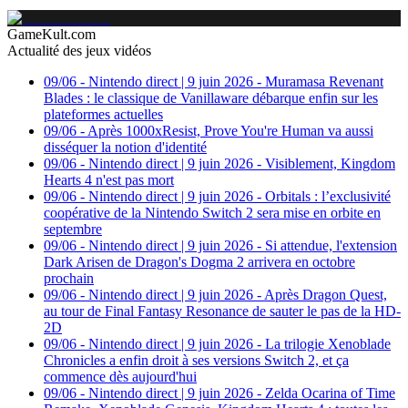
GameKult.com
Actualité des jeux vidéos
09/06
-
Nintendo direct | 9 juin 2026 - Muramasa Revenant
Blades : le classique de Vanillaware débarque enfin sur les
plateformes actuelles
09/06
-
Après 1000xResist, Prove You're Human va aussi
disséquer la notion d'identité
09/06
-
Nintendo direct | 9 juin 2026 - Visiblement, Kingdom
Hearts 4 n'est pas mort
09/06
-
Nintendo direct | 9 juin 2026 - Orbitals : l’exclusivité
coopérative de la Nintendo Switch 2 sera mise en orbite en
septembre
09/06
-
Nintendo direct | 9 juin 2026 - Si attendue, l'extension
Dark Arisen de Dragon's Dogma 2 arrivera en octobre
prochain
09/06
-
Nintendo direct | 9 juin 2026 - Après Dragon Quest,
au tour de Final Fantasy Resonance de sauter le pas de la HD-
2D
09/06
-
Nintendo direct | 9 juin 2026 - La trilogie Xenoblade
Chronicles a enfin droit à ses versions Switch 2, et ça
commence dès aujourd'hui
09/06
-
Nintendo direct | 9 juin 2026 - Zelda Ocarina of Time