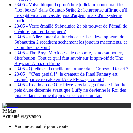
23/05
-
Valve bloque la procédure judiciaire concernant les
"loot boxes" dans Counter-Strike 2 : l'entreprise affirme qu'il
ne s'agit en aucun cas de jeux d'argent, mais d'un système
inoffensif
23/05
-
Verre émaillé Subnautica 2 : où trouver de l’émail de
créature pour en fabriquer ?
23/05
-
« Allez jouer à autre chose » : Les développeurs de
Subnautica 2 recadrent sèchement les joueurs mécontents, et
ils ont bien raison !
23/05
-
The Boys Mexico : date de sortie, bande-annonce,
distribution. Tout ce qu'il faut savoir sur le spin-off de The
Boys sur Amazon Prime
23/05
-
Quelle est la meilleure armure dans Crimson Desert ?
23/05
-
"C'est génial !": le créateur de Final Fantasy est
fasciné par ce remake en IA de FF6... ça craint !
23/05
-
Roadmap de One Piece vers la saga finale : il faudra
près d'une décennie avant que Luffy ne devienne le Roi des
pirates dans l'anime d'après les calculs d'un fan
PSMag
Actualité Playstation
Aucune actualité pour ce site.