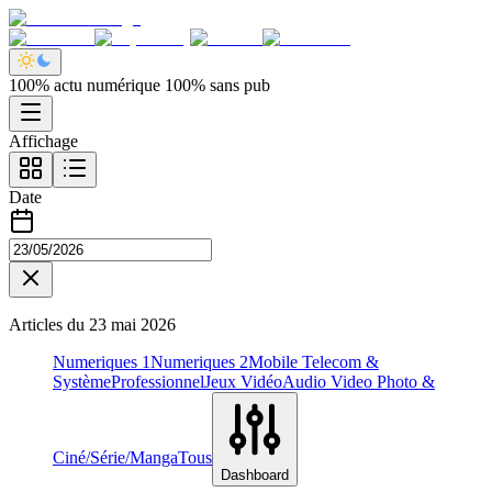
100% actu numérique 100% sans pub
Affichage
Date
Articles du
23 mai 2026
Numeriques 1
Numeriques 2
Mobile Telecom &
Système
Professionnel
Jeux Vidéo
Audio Video Photo &
Ciné/Série/Manga
Tous
Dashboard