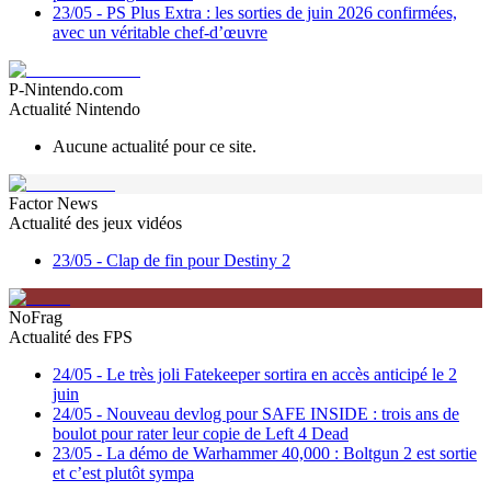
23/05
-
PS Plus Extra : les sorties de juin 2026 confirmées,
avec un véritable chef-d’œuvre
P-Nintendo.com
Actualité Nintendo
Aucune actualité pour ce site.
Factor News
Actualité des jeux vidéos
23/05
-
Clap de fin pour Destiny 2
NoFrag
Actualité des FPS
24/05
-
Le très joli Fatekeeper sortira en accès anticipé le 2
juin
24/05
-
Nouveau devlog pour SAFE INSIDE : trois ans de
boulot pour rater leur copie de Left 4 Dead
23/05
-
La démo de Warhammer 40,000 : Boltgun 2 est sortie
et c’est plutôt sympa