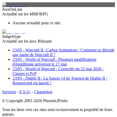
JeuxOnLine
Actualité sur les MMORPG
Aucune actualité pour ce site.
JudgeHype
Actualité sur les jeux Blizzard
23/05
-
Warcraft II : Carbot Animations : Comment se déroule
une partie de Warcraft II ?
23/05
-
World of Warcraft : Plusieurs modifications
d'équilibrage arriveront le 27 mai
23/05
-
World of Warcraft : Correctifs du 22 mai 2026 :
Classes et PvP
23/05
-
Diablo II : La Saison 14 de Tournoi de Diablo II :
Resurrected est lancée !
Services
-
F.A.Q.
-
Changelog
© Copyright 2001-2026
PhoenixJP.info
Tous les liens vers ces sites sont exclusivement la propriété de leurs
auteurs.