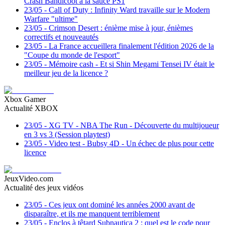
Crash Bandicoot à la sauce PS1
23/05
-
Call of Duty : Infinity Ward travaille sur le Modern
Warfare "ultime"
23/05
-
Crimson Desert : énième mise à jour, énièmes
correctifs et nouveautés
23/05
-
La France accueillera finalement l'édition 2026 de la
"Coupe du monde de l'esport"
23/05
-
Mémoire cash - Et si Shin Megami Tensei IV était le
meilleur jeu de la licence ?
Xbox Gamer
Actualité XBOX
23/05
-
XG TV - NBA The Run - Découverte du multijoueur
en 3 vs 3 (Session playtest)
23/05
-
Video test - Bubsy 4D - Un échec de plus pour cette
licence
JeuxVideo.com
Actualité des jeux vidéos
23/05
-
Ces jeux ont dominé les années 2000 avant de
disparaître, et ils me manquent terriblement
23/05
-
Enclos à têtard Subnautica 2 : quel est le code pour