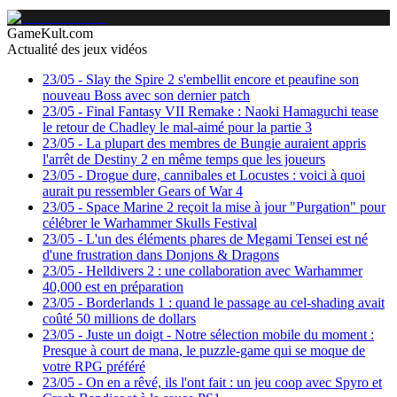
GameKult.com
Actualité des jeux vidéos
23/05
-
Slay the Spire 2 s'embellit encore et peaufine son
nouveau Boss avec son dernier patch
23/05
-
Final Fantasy VII Remake : Naoki Hamaguchi tease
le retour de Chadley le mal-aimé pour la partie 3
23/05
-
La plupart des membres de Bungie auraient appris
l'arrêt de Destiny 2 en même temps que les joueurs
23/05
-
Drogue dure, cannibales et Locustes : voici à quoi
aurait pu ressembler Gears of War 4
23/05
-
Space Marine 2 reçoit la mise à jour "Purgation" pour
célébrer le Warhammer Skulls Festival
23/05
-
L'un des éléments phares de Megami Tensei est né
d'une frustration dans Donjons & Dragons
23/05
-
Helldivers 2 : une collaboration avec Warhammer
40,000 est en préparation
23/05
-
Borderlands 1 : quand le passage au cel-shading avait
coûté 50 millions de dollars
23/05
-
Juste un doigt - Notre sélection mobile du moment :
Presque à court de mana, le puzzle-game qui se moque de
votre RPG préféré
23/05
-
On en a rêvé, ils l'ont fait : un jeu coop avec Spyro et