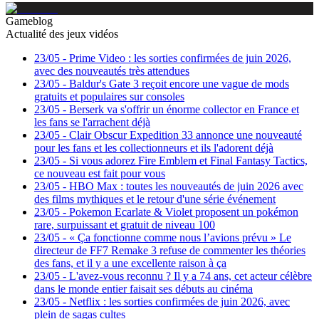
Gameblog
Actualité des jeux vidéos
23/05
-
Prime Video : les sorties confirmées de juin 2026,
avec des nouveautés très attendues
23/05
-
Baldur's Gate 3 reçoit encore une vague de mods
gratuits et populaires sur consoles
23/05
-
Berserk va s'offrir un énorme collector en France et
les fans se l'arrachent déjà
23/05
-
Clair Obscur Expedition 33 annonce une nouveauté
pour les fans et les collectionneurs et ils l'adorent déjà
23/05
-
Si vous adorez Fire Emblem et Final Fantasy Tactics,
ce nouveau est fait pour vous
23/05
-
HBO Max : toutes les nouveautés de juin 2026 avec
des films mythiques et le retour d'une série événement
23/05
-
Pokemon Ecarlate & Violet proposent un pokémon
rare, surpuissant et gratuit de niveau 100
23/05
-
« Ça fonctionne comme nous l’avions prévu » Le
directeur de FF7 Remake 3 refuse de commenter les théories
des fans, et il y a une excellente raison à ça
23/05
-
L'avez-vous reconnu ? Il y a 74 ans, cet acteur célèbre
dans le monde entier faisait ses débuts au cinéma
23/05
-
Netflix : les sorties confirmées de juin 2026, avec
plein de sagas cultes