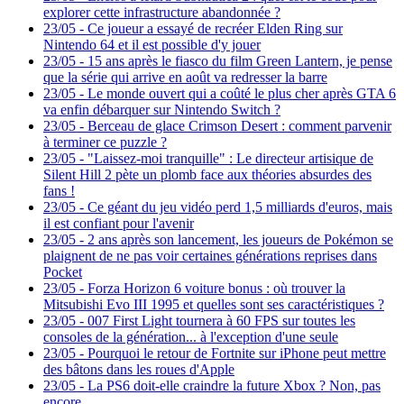
explorer cette infrastructure abandonnée ?
23/05
-
Ce joueur a essayé de recréer Elden Ring sur
Nintendo 64 et il est possible d'y jouer
23/05
-
15 ans après le fiasco du film Green Lantern, je pense
que la série qui arrive en août va redresser la barre
23/05
-
Le monde ouvert qui a coûté le plus cher après GTA 6
va enfin débarquer sur Nintendo Switch ?
23/05
-
Berceau de glace Crimson Desert : comment parvenir
à terminer ce puzzle ?
23/05
-
"Laissez-moi tranquille" : Le directeur artisique de
Silent Hill 2 pète un plomb face aux théories absurdes des
fans !
23/05
-
Ce géant du jeu vidéo perd 1,5 milliards d'euros, mais
il est confiant pour l'avenir
23/05
-
2 ans après son lancement, les joueurs de Pokémon se
plaignent de ne pas voir certaines générations reprises dans
Pocket
23/05
-
Forza Horizon 6 voiture bonus : où trouver la
Mitsubishi Evo III 1995 et quelles sont ses caractéristiques ?
23/05
-
007 First Light tournera à 60 FPS sur toutes les
consoles de la génération... à l'exception d'une seule
23/05
-
Pourquoi le retour de Fortnite sur iPhone peut mettre
des bâtons dans les roues d'Apple
23/05
-
La PS6 doit-elle craindre la future Xbox ? Non, pas
encore…