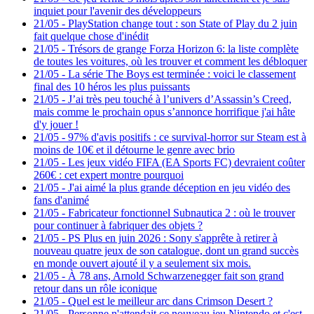
inquiet pour l'avenir des développeurs
21/05
-
PlayStation change tout : son State of Play du 2 juin
fait quelque chose d'inédit
21/05
-
Trésors de grange Forza Horizon 6: la liste complète
de toutes les voitures, où les trouver et comment les débloquer
21/05
-
La série The Boys est terminée : voici le classement
final des 10 héros les plus puissants
21/05
-
J’ai très peu touché à l’univers d’Assassin’s Creed,
mais comme le prochain opus s’annonce horrifique j'ai hâte
d'y jouer !
21/05
-
97% d'avis positifs : ce survival-horror sur Steam est à
moins de 10€ et il détourne le genre avec brio
21/05
-
Les jeux vidéo FIFA (EA Sports FC) devraient coûter
260€ : cet expert montre pourquoi
21/05
-
J'ai aimé la plus grande déception en jeu vidéo des
fans d'animé
21/05
-
Fabricateur fonctionnel Subnautica 2 : où le trouver
pour continuer à fabriquer des objets ?
21/05
-
PS Plus en juin 2026 : Sony s'apprête à retirer à
nouveau quatre jeux de son catalogue, dont un grand succès
en monde ouvert ajouté il y a seulement six mois.
21/05
-
À 78 ans, Arnold Schwarzenegger fait son grand
retour dans un rôle iconique
21/05
-
Quel est le meilleur arc dans Crimson Desert ?
21/05
-
Personne n'attendait ce nouveau jeu Nintendo et c'est