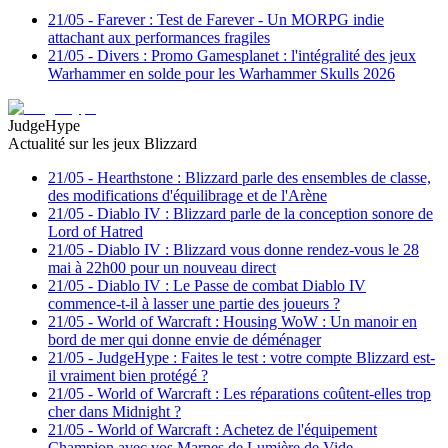
21/05
-
Farever : Test de Farever - Un MORPG indie
attachant aux performances fragiles
21/05
-
Divers : Promo Gamesplanet : l'intégralité des jeux
Warhammer en solde pour les Warhammer Skulls 2026
JudgeHype
Actualité sur les jeux Blizzard
21/05
-
Hearthstone : Blizzard parle des ensembles de classe,
des modifications d'équilibrage et de l'Arène
21/05
-
Diablo IV : Blizzard parle de la conception sonore de
Lord of Hatred
21/05
-
Diablo IV : Blizzard vous donne rendez-vous le 28
mai à 22h00 pour un nouveau direct
21/05
-
Diablo IV : Le Passe de combat Diablo IV
commence-t-il à lasser une partie des joueurs ?
21/05
-
World of Warcraft : Housing WoW : Un manoir en
bord de mer qui donne envie de déménager
21/05
-
JudgeHype : Faites le test : votre compte Blizzard est-
il vraiment bien protégé ?
21/05
-
World of Warcraft : Les réparations coûtent-elles trop
cher dans Midnight ?
21/05
-
World of Warcraft : Achetez de l'équipement
Champion avec vos Marnes de Lumière de Vide