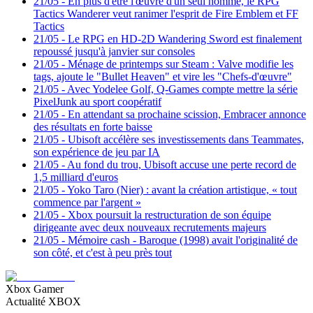
21/05
-
En plus d'être l'œuvre d'un seul homme, le RPG
Tactics Wanderer veut ranimer l'esprit de Fire Emblem et FF
Tactics
21/05
-
Le RPG en HD-2D Wandering Sword est finalement
repoussé jusqu'à janvier sur consoles
21/05
-
Ménage de printemps sur Steam : Valve modifie les
tags, ajoute le "Bullet Heaven" et vire les "Chefs-d'œuvre"
21/05
-
Avec Yodelee Golf, Q-Games compte mettre la série
PixelJunk au sport coopératif
21/05
-
En attendant sa prochaine scission, Embracer annonce
des résultats en forte baisse
21/05
-
Ubisoft accélère ses investissements dans Teammates,
son expérience de jeu par IA
21/05
-
Au fond du trou, Ubisoft accuse une perte record de
1,5 milliard d'euros
21/05
-
Yoko Taro (Nier) : avant la création artistique, « tout
commence par l'argent »
21/05
-
Xbox poursuit la restructuration de son équipe
dirigeante avec deux nouveaux recrutements majeurs
21/05
-
Mémoire cash - Baroque (1998) avait l'originalité de
son côté, et c'est à peu près tout
Xbox Gamer
Actualité XBOX