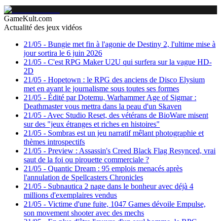
GameKult.com
Actualité des jeux vidéos
21/05
-
Bungie met fin à l'agonie de Destiny 2, l'ultime mise à
jour sortira le 6 juin 2026
21/05
-
C'est RPG Maker U2U qui surfera sur la vague HD-
2D
21/05
-
Hopetown : le RPG des anciens de Disco Elysium
met en avant le journalisme sous toutes ses formes
21/05
-
Édité par Dotemu, Warhammer Age of Sigmar :
Deathmaster vous mettra dans la peau d'un Skaven
21/05
-
Avec Studio Reset, des vétérans de BioWare misent
sur des "jeux étranges et riches en histoires"
21/05
-
Sombras est un jeu narratif mêlant photographie et
thèmes introspectifs
21/05
-
Preview : Assassin's Creed Black Flag Resynced, vrai
saut de la foi ou pirouette commerciale ?
21/05
-
Quantic Dream : 95 emplois menacés après
l'annulation de Spellcasters Chronicles
21/05
-
Subnautica 2 nage dans le bonheur avec déjà 4
millions d'exemplaires vendus
21/05
-
Victime d'une fuite, 1047 Games dévoile Empulse,
son movement shooter avec des mechs