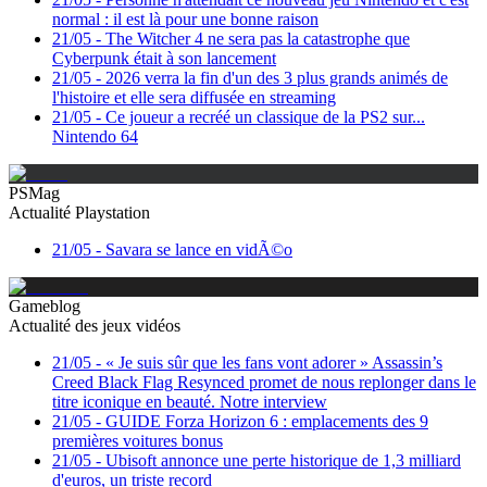
normal : il est là pour une bonne raison
21/05
-
The Witcher 4 ne sera pas la catastrophe que
Cyberpunk était à son lancement
21/05
-
2026 verra la fin d'un des 3 plus grands animés de
l'histoire et elle sera diffusée en streaming
21/05
-
Ce joueur a recréé un classique de la PS2 sur...
Nintendo 64
PSMag
Actualité Playstation
21/05
-
Savara se lance en vidÃ©o
Gameblog
Actualité des jeux vidéos
21/05
-
« Je suis sûr que les fans vont adorer » Assassin’s
Creed Black Flag Resynced promet de nous replonger dans le
titre iconique en beauté. Notre interview
21/05
-
GUIDE Forza Horizon 6 : emplacements des 9
premières voitures bonus
21/05
-
Ubisoft annonce une perte historique de 1,3 milliard
d'euros, un triste record