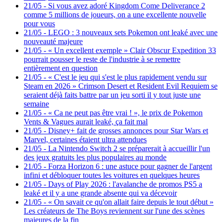
21/05
-
Si vous avez adoré Kingdom Come Deliverance 2
comme 5 millions de joueurs, on a une excellente nouvelle
pour vous
21/05
-
LEGO : 3 nouveaux sets Pokemon ont leaké avec une
nouveauté majeure
21/05
-
« Un excellent exemple » Clair Obscur Expedition 33
pourrait pousser le reste de l'industrie à se remettre
entièrement en question
21/05
-
« C'est le jeu qui s'est le plus rapidement vendu sur
Steam en 2026 » Crimson Desert et Resident Evil Requiem se
seraient déjà faits battre par un jeu sorti il y tout juste une
semaine
21/05
-
« Ca ne peut pas être vrai ! », le prix de Pokemon
Vents & Vagues aurait leaké, ça fait mal
21/05
-
Disney+ fait de grosses annonces pour Star Wars et
Marvel, certaines étaient ultra attendues
21/05
-
La Nintendo Switch 2 se préparerait à accueillir l'un
des jeux gratuits les plus populaires au monde
21/05
-
Forza Horizon 6 : une astuce pour gagner de l'argent
infini et débloquer toutes les voitures en quelques heures
21/05
-
Days of Play 2026 : l'avalanche de promos PS5 a
leaké et il y a une grande absente qui va décevoir
21/05
-
« On savait ce qu'on allait faire depuis le tout début »
Les créateurs de The Boys reviennent sur l'une des scènes
majeures de la fin