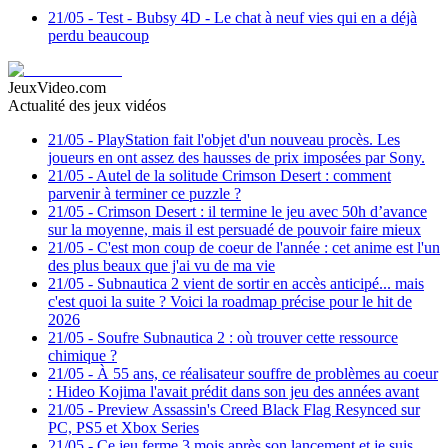
21/05
-
Test - Bubsy 4D - Le chat à neuf vies qui en a déjà
perdu beaucoup
JeuxVideo.com
Actualité des jeux vidéos
21/05
-
PlayStation fait l'objet d'un nouveau procès. Les
joueurs en ont assez des hausses de prix imposées par Sony.
21/05
-
Autel de la solitude Crimson Desert : comment
parvenir à terminer ce puzzle ?
21/05
-
Crimson Desert : il termine le jeu avec 50h d’avance
sur la moyenne, mais il est persuadé de pouvoir faire mieux
21/05
-
C'est mon coup de coeur de l'année : cet anime est l'un
des plus beaux que j'ai vu de ma vie
21/05
-
Subnautica 2 vient de sortir en accès anticipé... mais
c'est quoi la suite ? Voici la roadmap précise pour le hit de
2026
21/05
-
Soufre Subnautica 2 : où trouver cette ressource
chimique ?
21/05
-
À 55 ans, ce réalisateur souffre de problèmes au coeur
: Hideo Kojima l'avait prédit dans son jeu des années avant
21/05
-
Preview Assassin's Creed Black Flag Resynced sur
PC, PS5 et Xbox Series
21/05
-
Ce jeu ferme 3 mois après son lancement et je suis