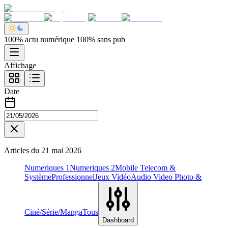
100% actu numérique 100% sans pub
Affichage
Date
Articles du
21 mai 2026
Numeriques 1
Numeriques 2
Mobile Telecom &
Système
Professionnel
Jeux Vidéo
Audio Video Photo &
Ciné/Série/Manga
Tous
Dashboard