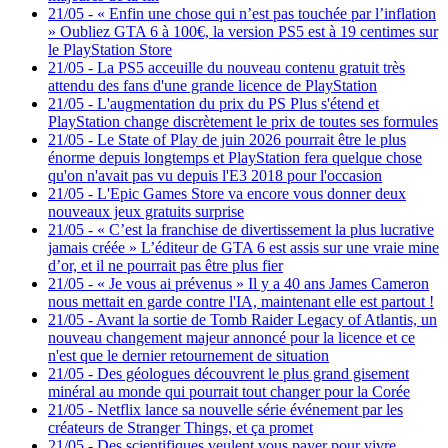
21/05
-
« Enfin une chose qui n’est pas touchée par l’inflation
» Oubliez GTA 6 à 100€, la version PS5 est à 19 centimes sur
le PlayStation Store
21/05
-
La PS5 acceuille du nouveau contenu gratuit très
attendu des fans d'une grande licence de PlayStation
21/05
-
L'augmentation du prix du PS Plus s'étend et
PlayStation change discrètement le prix de toutes ses formules
21/05
-
Le State of Play de juin 2026 pourrait être le plus
énorme depuis longtemps et PlayStation fera quelque chose
qu'on n'avait pas vu depuis l'E3 2018 pour l'occasion
21/05
-
L'Epic Games Store va encore vous donner deux
nouveaux jeux gratuits surprise
21/05
-
« C’est la franchise de divertissement la plus lucrative
jamais créée » L’éditeur de GTA 6 est assis sur une vraie mine
d’or, et il ne pourrait pas être plus fier
21/05
-
« Je vous ai prévenus » Il y a 40 ans James Cameron
nous mettait en garde contre l'IA, maintenant elle est partout !
21/05
-
Avant la sortie de Tomb Raider Legacy of Atlantis, un
nouveau changement majeur annoncé pour la licence et ce
n'est que le dernier retournement de situation
21/05
-
Des géologues découvrent le plus grand gisement
minéral au monde qui pourrait tout changer pour la Corée
21/05
-
Netflix lance sa nouvelle série événement par les
créateurs de Stranger Things, et ça promet
21/05
-
Des scientifiques veulent vous payer pour vivre