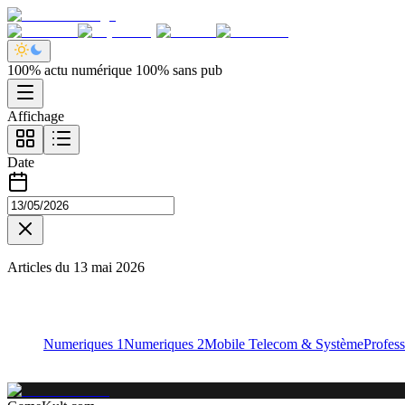
100% actu numérique 100% sans pub
Affichage
Date
Articles du
13 mai 2026
Numeriques 1
Numeriques 2
Mobile Telecom & Système
Profess