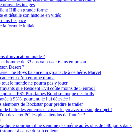
e nouvelles images
Silent Hill en grande forme
étaille son histoire en vidéo
 dans l’espace
 la formule initiale
ns d’invocation rapide ?
o, cet homme de 33 ans va passer 6 ans en prison
mson Desert ?
 série The Boys balance un gros tacle à ce héros Marvel
éjà au cœur d’un énorme drama
 tout le monde ne pourra pas y jouer
frayants que Resident Evil coûte moins de 5 euros !
arme pour la PS5 Pro, James Bond se moque des trolls
tée à 93%, pourtant, je l’ai détestée !
 alentours de Rockstar pour prédire le trailer
de battre les ennemis et casser le jeu avec un simple objet !
l'un des jeux PC les plus attendus de l'année ?
0
 explique pourquoi il ne s'ennuie pas même après plus de 540 jours dans 
t stopper à cause de son éditeur