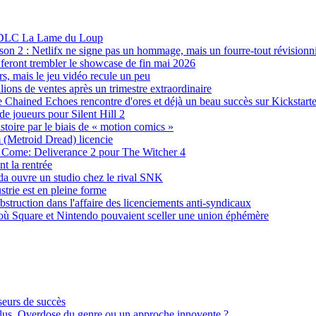
au DLC La Lame du Loup
ison 2 : Netlifx ne signe pas un hommage, mais un fourre-tout révisio
eront trembler le showcase de fin mai 2026
, mais le jeu vidéo recule un peu
ions de ventes après un trimestre extraordinaire
de Chained Echoes rencontre d'ores et déjà un beau succès sur Kickstarte
 de joueurs pour Silent Hill 2
toire par le biais de « motion comics »
m (Metroid Dread) licencie
 Come: Deliverance 2 pour The Witcher 4
t la rentrée
da ouvre un studio chez le rival SNK
trie est en pleine forme
struction dans l'affaire des licenciements anti-syndicaux
ù Square et Nintendo pouvaient sceller une union éphémère
seurs de succès
plus, Overdose du genre ou un approche innovente ?