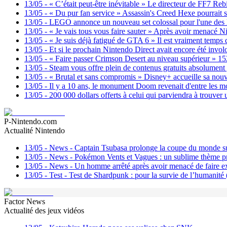
13/05
-
« C’était peut-être inévitable » Le directeur de FF7 Reb
13/05
-
« Du pur fan service » Assassin's Creed Hexe pourrait si
13/05
-
LEGO annonce un nouveau set colossal pour l'une des li
13/05
-
« Je vais tous vous faire sauter » Après avoir menacé N
13/05
-
« Je suis déjà fatigué de GTA 6 » Il est vraiment temps q
13/05
-
Et si le prochain Nintendo Direct avait encore été inv
13/05
-
« Faire passer Crimson Desert au niveau supérieur » 152 
13/05
-
Steam vous offre plein de contenus gratuits absolument
13/05
-
« Brutal et sans compromis » Disney+ accueille sa nouv
13/05
-
Il y a 10 ans, le monument Doom revenait d'entre les mo
13/05
-
200 000 dollars offerts à celui qui parviendra à trouve
P-Nintendo.com
Actualité Nintendo
13/05
-
News - Captain Tsubasa prolonge la coupe du monde su
13/05
-
News - Pokémon Vents et Vagues : un sublime thème p
13/05
-
News - Un homme arrêté après avoir menacé de faire ex
13/05
-
Test - Test de Shardpunk : pour la survie de l’humanité
Factor News
Actualité des jeux vidéos