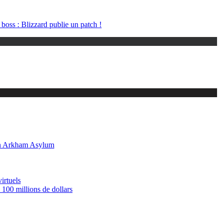
 boss : Blizzard publie un patch !
tman Arkham Asylum
irtuels
 100 millions de dollars