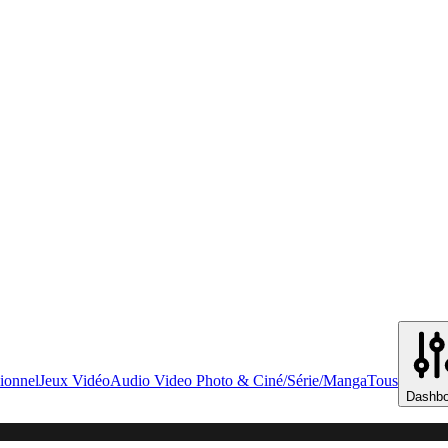
ionnel
Jeux Vidéo
Audio Video Photo & Ciné/Série/Manga
Tous
Dashbo