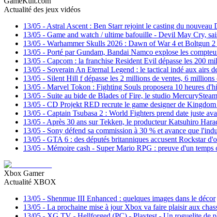
GameKult.com
Actualité des jeux vidéos
13/05
-
Astral Ascent : Ben Starr rejoint le casting du nouve
13/05
-
Game and watch / ultime bafouille - Devil May Cry, sa
13/05
-
Warhammer Skulls 2026 : Dawn of War 4 et Boltgun 2 f
13/05
-
Porté par Gundam, Bandai Namco explose les compteurs
13/05
-
Capcom : la franchise Resident Evil dépasse les 200 mill
13/05
-
Soverain An Eternal Legend : le tactical indé aux airs 
13/05
-
Silent Hill f dépasse les 2 millions de ventes, 6 millions
13/05
-
Marvel Tokon : Fighting Souls proposera 10 heures d'his
13/05
-
Suite au bide de Blades of Fire, le studio MercuryStea
13/05
-
CD Projekt RED recrute le game designer de Kingdom
13/05
-
Captain Tsubasa 2 : World Fighters prend date juste avan
13/05
-
Après 30 ans sur Tekken, le producteur Katsuhiro Hara
13/05
-
Sony défend sa commission à 30 % et avance que l'indus
13/05
-
GTA 6 : des députés britanniques accusent Rockstar d'ob
13/05
-
Mémoire cash - Super Mario RPG : preuve d'un temps o
Xbox Gamer
Actualité XBOX
13/05
-
Shenmue III Enhanced : quelques images dans le décor
13/05
-
La prochaine mise à jour Xbox va faire plaisir aux chas
13/05
-
XG TV - Hellforged (PC) - Playtest - Un roguelite de 