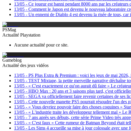
13/05
-
Ce joueur est banni pendant 8000 ans par les créateurs 
13/05
-
Comment le Japon est devenu le nouveau laboratoire cr
13/05
-
Un ennemi de Diablo 4 est devenu la risée de tous, car i
PSMag
Actualité Playstation
Aucune actualité pour ce site.
Gameblog
Actualité des jeux vidéos
13/05
-
PS Plus Extra & Premium : voici les jeux de mai 2026, 
13/05
-
TEST Mixtape, la petite merveille narrative déchaîne to
13/05
-
« C'est exactement ce qu'on aurait dû faire » Le créat
13/05
-
HBO Max : 20 ans et 3 saisons plus tard, c'est officielle
13/05
-
SEGA va officiellement faire revenir certaines de ses li
13/05
-
Cette nouvelle manette PS5 pourrait résoudre l'un des p
13/05
-
« Vous devriez pouvoir faire des choses coquines » Star
13/05
-
« L'industrie traite les développeur tellement mal » Le 
13/05
-
7 ans après ses débuts, cette série Prime Video très appré
13/05
-
« C'est faux » Cette rumeur de Batman Beyond était telle
13/05
-
Les Sims 4 accueille sa mise à jour colossale avec une f