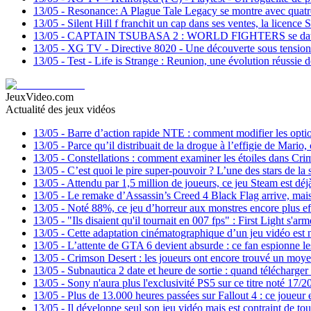
13/05
-
Resonance: A Plague Tale Legacy se montre avec quatr
13/05
-
Silent Hill f franchit un cap dans ses ventes, la licence 
13/05
-
CAPTAIN TSUBASA 2 : WORLD FIGHTERS se date et d
13/05
-
XG TV - Directive 8020 - Une découverte sous tension
13/05
-
Test - Life is Strange : Reunion, une évolution réussie de
JeuxVideo.com
Actualité des jeux vidéos
13/05
-
Barre d’action rapide NTE : comment modifier les optio
13/05
-
Parce qu’il distribuait de la drogue à l’effigie de Mari
13/05
-
Constellations : comment examiner les étoiles dans Cri
13/05
-
C’est quoi le pire super-pouvoir ? L’une des stars de la
13/05
-
Attendu par 1,5 million de joueurs, ce jeu Steam est d
13/05
-
Le remake d’Assassin’s Creed 4 Black Flag arrive, mais
13/05
-
Noté 88%, ce jeu d’horreur aux monstres encore plus ef
13/05
-
"Ils disaient qu'il tournait en 007 fps" : First Light s'
13/05
-
Cette adaptation cinématographique d’un jeu vidéo est no
13/05
-
L’attente de GTA 6 devient absurde : ce fan espionne les
13/05
-
Crimson Desert : les joueurs ont encore trouvé un moyen 
13/05
-
Subnautica 2 date et heure de sortie : quand télécharger 
13/05
-
Sony n'aura plus l'exclusivité PS5 sur ce titre noté 17/2
13/05
-
Plus de 13.000 heures passées sur Fallout 4 : ce joueur
13/05
-
Il développe seul son jeu vidéo mais est contraint de tou