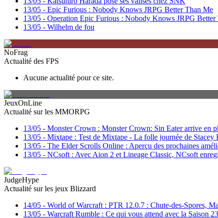
13/05
-
Katsuhiro Harada pose ses valises chez SNK
13/05
-
Epic Furious : Nobody Knows JRPG Better Than Me
13/05
-
Operation Epic Furious : Nobody Knows JRPG Better
13/05
-
Wilhelm de fou
NoFrag
Actualité des FPS
Aucune actualité pour ce site.
JeuxOnLine
Actualité sur les MMORPG
13/05
-
Monster Crown : Monster Crown: Sin Eater arrive en p
13/05
-
Mixtape : Test de Mixtape - La folle journée de Stacey
13/05
-
The Elder Scrolls Online : Aperçu des prochaines amélio
13/05
-
NCsoft : Avec Aion 2 et Lineage Classic, NCsoft enregi
JudgeHype
Actualité sur les jeux Blizzard
14/05
-
World of Warcraft : PTR 12.0.7 : Chute-des-Spores, Ma
13/05
-
Warcraft Rumble : Ce qui vous attend avec la Saison 2