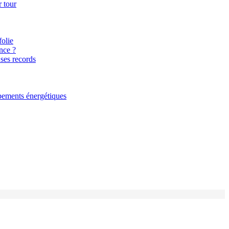
r tour
folie
nce ?
 ses records
ipements énergétiques