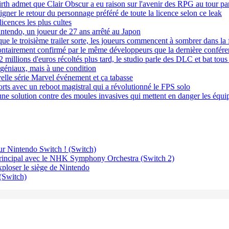
irth admet que Clair Obscur a eu raison sur l'avenir des RPG au tour pa
gner le retour du personnage préféré de toute la licence selon ce leak
cences les plus cultes
intendo, un joueur de 27 ans arrêté au Japon
ue le troisième trailer sorte, les joueurs commencent à sombrer dans la 
olontairement confirmé par le même développeurs que la dernière confére
millions d'euros récoltés plus tard, le studio parle des DLC et bat tous
 géniaux, mais à une condition
elle série Marvel événement et ça tabasse
rts avec un reboot magistral qui a révolutionné le FPS solo
r une solution contre des moules invasives qui mettent en danger les équ
r Nintendo Switch ! (Switch)
rincipal avec le NHK Symphony Orchestra (Switch 2)
ploser le siège de Nintendo
 (Switch)