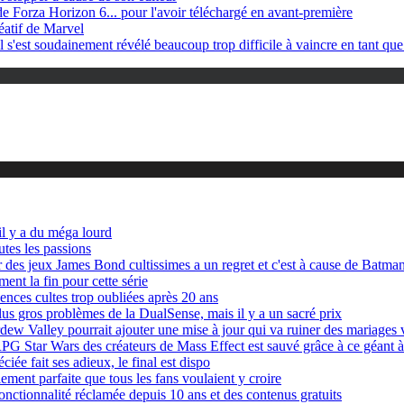
de Forza Horizon 6... pour l'avoir téléchargé en avant-première
éatif de Marvel
l s'est soudainement révélé beaucoup trop difficile à vaincre en tant que
il y a du méga lourd
utes les passions
eur des jeux James Bond cultissimes a un regret et c'est à cause de Ba
ment la fin pour cette série
cences cultes trop oubliées après 20 ans
lus gros problèmes de la DualSense, mais il y a un sacré prix
dew Valley pourrait ajouter une mise à jour qui va ruiner des mariages v
RPG Star Wars des créateurs de Mass Effect est sauvé grâce à ce géant à
ciée fait ses adieux, le final est dispo
ment parfaite que tous les fans voulaient y croire
onctionnalité réclamée depuis 10 ans et des contenus gratuits