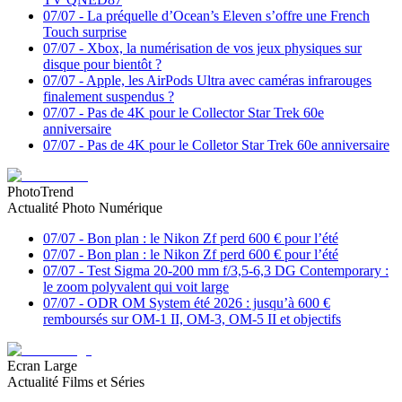
07/07
-
La préquelle d’Ocean’s Eleven s’offre une French
Touch surprise
07/07
-
Xbox, la numérisation de vos jeux physiques sur
disque pour bientôt ?
07/07
-
Apple, les AirPods Ultra avec caméras infrarouges
finalement suspendus ?
07/07
-
Pas de 4K pour le Collector Star Trek 60e
anniversaire
07/07
-
Pas de 4K pour le Colletor Star Trek 60e anniversaire
PhotoTrend
Actualité Photo Numérique
07/07
-
Bon plan : le Nikon Zf perd 600 € pour l’été
07/07
-
Bon plan : le Nikon Zf perd 600 € pour l’été
07/07
-
Test Sigma 20-200 mm f/3,5-6,3 DG Contemporary :
le zoom polyvalent qui voit large
07/07
-
ODR OM System été 2026 : jusqu’à 600 €
remboursés sur OM-1 II, OM-3, OM-5 II et objectifs
Ecran Large
Actualité Films et Séries