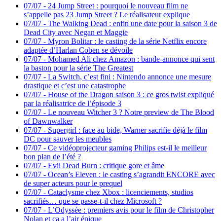
07/07
-
24 Jump Street : pourquoi le nouveau film ne
s’appelle pas 23 Jump Street ? Le réalisateur explique
07/07
-
The Walking Dead : enfin une date pour la saison 3 de
Dead City avec Negan et Maggie
07/07
-
Myron Bolitar : le casting de la série Netflix encore
adaptée d’Harlan Coben se dévoile
07/07
-
Mohamed Ali chez Amazon : bande-annonce qui sent
la baston pour la série The Greatest
07/07
-
La Switch, c’est fini : Nintendo annonce une mesure
drastique et c’est une catastrophe
07/07
-
House of the Dragon saison 3 : ce gros twist expliqué
par la réalisatrice de l’épisode 3
07/07
-
Le nouveau Witcher 3 ? Notre preview de The Blood
of Dawnwalker
07/07
-
Supergirl : face au bide, Warner sacrifie déjà le film
DC pour sauver les meubles
07/07
-
Ce vidéoprojecteur gaming Philips est-il le meilleur
bon plan de l’été ?
07/07
-
Evil Dead Burn : critique gore et âme
07/07
-
Ocean’s Eleven : le casting s’agrandit ENCORE avec
de super acteurs pour le prequel
07/07
-
Cataclysme chez Xbox : licenciements, studios
sacrifiés… que se passe-t-il chez Microsoft ?
07/07
-
L’Odyssée : premiers avis pour le film de Christopher
Nolan et ça a l’air épique