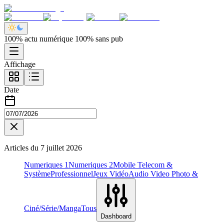
100% actu numérique 100% sans pub
Affichage
Date
Articles du
7 juillet 2026
Numeriques 1
Numeriques 2
Mobile Telecom &
Système
Professionnel
Jeux Vidéo
Audio Video Photo &
Ciné/Série/Manga
Tous
Dashboard