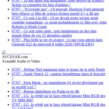
07/07
-
10 ans après son annulation, cette oeuvre de science-
fiction va conquérir les fans d'animes !
07/07
-
"Il n'existe pas" : s'il pouvait, Harrison Ford aimerait
bien effacer ce film de science-fiction tourné il y a 48 ans
07/07
-
Ce soir à la télé : s'il ne devait rester qu'une seule
comédie romantique, ce serait probablement ce film avec Julia
Roberts et Hugh Grant
07/07
-
Ce soir entre amis : tout simplement un des plus
grands films de ces 25 dernières années
07/07
-
Plus belle la vie en avance : ce qui vous attend dans
l'épisode 622 du mercredi 8 juillet 2026 [SPOILERS]
AVCESAR.com
Actualité Audio et Video
07/07
-
Jérôme Niel malaisant dans le teaser de la série Paolo
07/07
-
Apple Watch 12, capteur biométrique dans le bracelet
?
07/07
-
Elon Musk : un smartphone IA secret développé par
sa société xAI ?
07/07
-
Retour diabolique en Prada et en 4K
07/07
-
LG, la vérité sur le faux rétroéclairage Mini RGB des
TV MRGB87
07/07
-
LG, la vérité sur le faux rétroéclairage Mini RGB des
TV QNED87