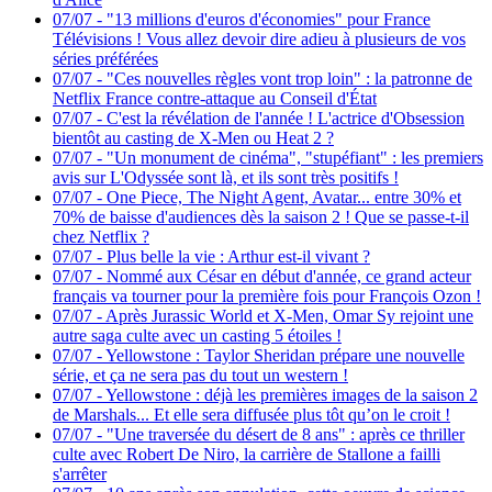
07/07
-
"13 millions d'euros d'économies" pour France
Télévisions ! Vous allez devoir dire adieu à plusieurs de vos
séries préférées
07/07
-
"Ces nouvelles règles vont trop loin" : la patronne de
Netflix France contre-attaque au Conseil d'État
07/07
-
C'est la révélation de l'année ! L'actrice d'Obsession
bientôt au casting de X-Men ou Heat 2 ?
07/07
-
"Un monument de cinéma", "stupéfiant" : les premiers
avis sur L'Odyssée sont là, et ils sont très positifs !
07/07
-
One Piece, The Night Agent, Avatar... entre 30% et
70% de baisse d'audiences dès la saison 2 ! Que se passe-t-il
chez Netflix ?
07/07
-
Plus belle la vie : Arthur est-il vivant ?
07/07
-
Nommé aux César en début d'année, ce grand acteur
français va tourner pour la première fois pour François Ozon !
07/07
-
Après Jurassic World et X-Men, Omar Sy rejoint une
autre saga culte avec un casting 5 étoiles !
07/07
-
Yellowstone : Taylor Sheridan prépare une nouvelle
série, et ça ne sera pas du tout un western !
07/07
-
Yellowstone : déjà les premières images de la saison 2
de Marshals... Et elle sera diffusée plus tôt qu’on le croit !
07/07
-
"Une traversée du désert de 8 ans" : après ce thriller
culte avec Robert De Niro, la carrière de Stallone a failli
s'arrêter