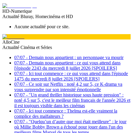
HD-Numerique
Actualité Bluray, Homecinéma et HD
Aucune actualité pour ce site.
AlloCine
Actualité Cinéma et Séries
07/07
-
Demain nous appartient : un personnage va mourir
07/07
-
Demain nous appartient : ce qui vous attend dans
l'épisode 2243 du mercredi 8 juillet 2026 [SPOILERS]
07/07
-
Ici tout commence : ce qui vous attend dans l'épisode
1475 du mercredi 8 juillet 2026 [SPOILERS]
07/07
-
Ce soir sur Netflix : noté 4,2 sur 5, ce K-drama va
vous surprendre par son intensité émotionnelle
07/07
-
"Un grand thriller historique sous haute pression" :
noté 4,5 sur 5, c'est le meilleur film français de l'année 2026 et
il est toujours visible dans les cinémas
07/07
-
Ici tout commence : Thelma est-elle vraiment la
complice des malfaiteurs ?
07/07
-
"Quelqu’un d’autre que moi était meilleure" : le jour
où Millie Bobby Brown a échoué pour jouer dans l'un des
meilleurs films Marvel de tous les temps