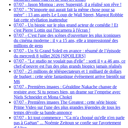
07/07
-
Jason Momoa : avec Supergirl, il a réalisé son rêve !
07/07
-
"N'importe qui aurait fait la même chose pour sa
mère" : 13 ans après Le Loup de Wall Street, Margot Robbie
fait cette révélation inattendue
07/07
-
Un biopic sur le plus grand acteur de comédie ! Et
c'est Pierre Lottin qui l'incarnera à l'écran !
07/07
-
C'est l'une des scènes d'ouverture les plus iconiques
du cinéma moderne : il y a 15 ans, elle a impressionné des
millions de gens
07/07
-
Un Si Grand Soleil en avance : résumé de l’épisode
du mercredi 8 juillet 2026 [SPOILERS]
07/07
-
"Le studio ne voulait pas d'elle" : sorti il y a 46 ans, ce
chef-d'oeuvre est l'un des plus grands biopics jamais réalisés
07/07
-
25 millions de téléspectateurs et 1 milliard de dollars
de budget : cette série fantastique événement arrive bientôt sur
M6
07/07
-
Premières images : Géraldine Nakache change de
registre avec Si tu penses bien, un drame sur l’emprise avec
Niels Schneider et Mona Chokri
07/07
-
Premières images The Greatest : cette série biopic
Prime Video sur l'une des plus grandes légendes de tous les
temps dévoile sa bande-annonce
07/07
-
Ici tout commence : "Ça m'a choqué qu'elle n'en parle
pas à Gaëtan" ... Noémie Zeitoun se confie sur l'avortement
d'Alice