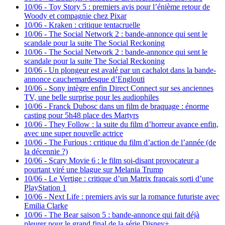
10/06
-
Toy Story 5 : premiers avis pour l’énième retour de
Woody et compagnie chez Pixar
10/06
-
Kraken : critique tentacruelle
10/06
-
The Social Network 2 : bande-annonce qui sent le
scandale pour la suite The Social Reckoning
10/06
-
The Social Network 2 : bande-annonce qui sent le
scandale pour la suite The Social Reckoning
10/06
-
Un plongeur est avalé par un cachalot dans la bande-
annonce cauchemardesque d’Englouti
10/06
-
Sony intègre enfin Direct Connect sur ses anciennes
TV, une belle surprise pour les audiophiles
10/06
-
Franck Dubosc dans un film de braquage : énorme
casting pour 5h48 place des Martyrs
10/06
-
They Follow : la suite du film d’horreur avance enfin,
avec une super nouvelle actrice
10/06
-
The Furious : critique du film d’action de l’année (de
la décennie ?)
10/06
-
Scary Movie 6 : le film soi-disant provocateur a
pourtant viré une blague sur Melania Trump
10/06
-
Le Vertige : critique d’un Matrix français sorti d’une
PlayStation 1
10/06
-
Next Life : premiers avis sur la romance futuriste avec
Emilia Clarke
10/06
-
The Bear saison 5 : bande-annonce qui fait déjà
pleurer pour le grand final de la série Disney+