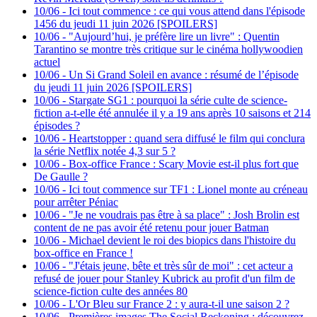
10/06
-
Ici tout commence : ce qui vous attend dans l'épisode
1456 du jeudi 11 juin 2026 [SPOILERS]
10/06
-
"Aujourd’hui, je préfère lire un livre" : Quentin
Tarantino se montre très critique sur le cinéma hollywoodien
actuel
10/06
-
Un Si Grand Soleil en avance : résumé de l’épisode
du jeudi 11 juin 2026 [SPOILERS]
10/06
-
Stargate SG1 : pourquoi la série culte de science-
fiction a-t-elle été annulée il y a 19 ans après 10 saisons et 214
épisodes ?
10/06
-
Heartstopper : quand sera diffusé le film qui conclura
la série Netflix notée 4,3 sur 5 ?
10/06
-
Box-office France : Scary Movie est-il plus fort que
De Gaulle ?
10/06
-
Ici tout commence sur TF1 : Lionel monte au créneau
pour arrêter Péniac
10/06
-
"Je ne voudrais pas être à sa place" : Josh Brolin est
content de ne pas avoir été retenu pour jouer Batman
10/06
-
Michael devient le roi des biopics dans l'histoire du
box-office en France !
10/06
-
"J'étais jeune, bête et très sûr de moi" : cet acteur a
refusé de jouer pour Stanley Kubrick au profit d'un film de
science-fiction culte des années 80
10/06
-
L'Or Bleu sur France 2 : y aura-t-il une saison 2 ?
10/06
-
Premières images The Social Reckoning : découvrez