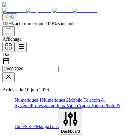
100% actu numérique 100% sans pub
Affichage
Date
Articles du
10 juin 2026
Numeriques 1
Numeriques 2
Mobile Telecom &
Système
Professionnel
Jeux Vidéo
Audio Video Photo &
Ciné/Série/Manga
Tous
Dashboard