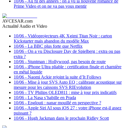
10/06
-
Au fil des années : on a vu la nouvelle romance de
Prime Video et on ne va pas vous mentir
AVCESAR.com
Actualité Audio et Video
10/06
-
Vidéoprojecteurs 4K Xgimi Titan Noir : carton
Kickstarter mais abandon du modèle Max
10/06
-
La BBC plus forte que Netflix
10/06
-
On a vu Disclosure Day de Spielberg : extra ou pas
extra ?
10/06
-
Stuntman : Hollywood, pas besoin de route
10/06
-
iPhone Ultra pliable : certification finale et charnière
en métal liquide
10/06
-
Naomi Ackie rejoint la suite d’It Follows
10/06
-
Mise à jour SVS Auto EQ : calibrage acoustique sur
mesure pour les caissons SVS RIEvolution
10/06
-
TV Philips OLED811 : mise à jour prix indicatifs
10/06
-
La Nasa s’habille en Prada
10/06
-
Englouti : nanar mouillé en perspective ?
10/06
-
Apple Siri AI sous iOS 27 : votre iPhone est-il assez
puissant ?
10/06
-
Hugh Jackman dans le prochain Ridley Scott