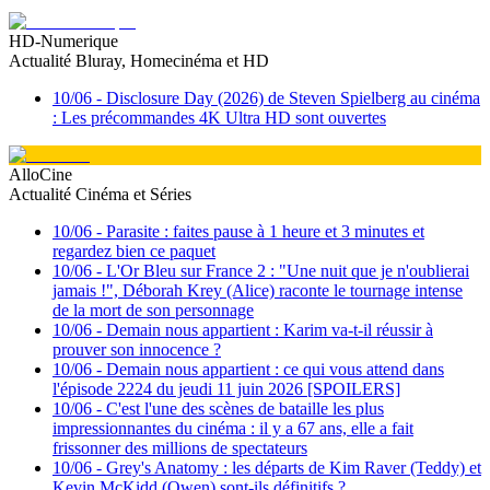
HD-Numerique
Actualité Bluray, Homecinéma et HD
10/06
-
Disclosure Day (2026) de Steven Spielberg au cinéma
: Les précommandes 4K Ultra HD sont ouvertes
AlloCine
Actualité Cinéma et Séries
10/06
-
Parasite : faites pause à 1 heure et 3 minutes et
regardez bien ce paquet
10/06
-
L'Or Bleu sur France 2 : "Une nuit que je n'oublierai
jamais !", Déborah Krey (Alice) raconte le tournage intense
de la mort de son personnage
10/06
-
Demain nous appartient : Karim va-t-il réussir à
prouver son innocence ?
10/06
-
Demain nous appartient : ce qui vous attend dans
l'épisode 2224 du jeudi 11 juin 2026 [SPOILERS]
10/06
-
C'est l'une des scènes de bataille les plus
impressionnantes du cinéma : il y a 67 ans, elle a fait
frissonner des millions de spectateurs
10/06
-
Grey's Anatomy : les départs de Kim Raver (Teddy) et
Kevin McKidd (Owen) sont-ils définitifs ?