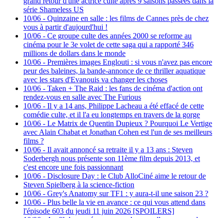
grand retour d'une actrice culte après 9 saisons passées dans la
série Shameless US
10/06
-
Quinzaine en salle : les films de Cannes près de chez
vous à partir d'aujourd'hui !
10/06
-
Ce groupe culte des années 2000 se reforme au
cinéma pour le 3e volet de cette saga qui a rapporté 346
millions de dollars dans le monde
10/06
-
Premières images Englouti : si vous n'avez pas encore
peur des baleines, la bande-annonce de ce thriller aquatique
avec les stars d'Evanouis va changer les choses
10/06
-
Taken + The Raid : les fans de cinéma d'action ont
rendez-vous en salle avec The Furious
10/06
-
Il y a 14 ans, Philippe Lacheau a été effacé de cette
comédie culte, et il l'a eu longtemps en travers de la gorge
10/06
-
Le Matrix de Quentin Dupieux ? Pourquoi Le Vertige
avec Alain Chabat et Jonathan Cohen est l'un de ses meilleurs
films ?
10/06
-
Il avait annoncé sa retraite il y a 13 ans : Steven
Soderbergh nous présente son 11ème film depuis 2013, et
c'est encore une fois passionnant
10/06
-
Disclosure Day : le Club AlloCiné aime le retour de
Steven Spielberg à la science-fiction
10/06
-
Grey's Anatomy sur TF1 : y aura-t-il une saison 23 ?
10/06
-
Plus belle la vie en avance : ce qui vous attend dans
l'épisode 603 du jeudi 11 juin 2026 [SPOILERS]