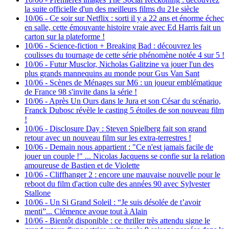
la suite officielle d'un des meilleurs films du 21e siècle
10/06
-
Ce soir sur Netflix : sorti il y a 22 ans et énorme échec
en salle, cette émouvante histoire vraie avec Ed Harris fait un
carton sur la plateforme !
10/06
-
Science-fiction + Breaking Bad : découvrez les
coulisses du tournage de cette série phénomène notée 4 sur 5 !
10/06
-
Futur Musclor, Nicholas Galitzine va jouer l'un des
plus grands mannequins au monde pour Gus Van Sant
10/06
-
Scènes de Ménages sur M6 : un joueur emblématique
de France 98 s'invite dans la série !
10/06
-
Après Un Ours dans le Jura et son César du scénario,
Franck Dubosc révèle le casting 5 étoiles de son nouveau film
!
10/06
-
Disclosure Day : Steven Spielberg fait son grand
retour avec un nouveau film sur les extra-terrestres !
10/06
-
Demain nous appartient : "Ce n'est jamais facile de
jouer un couple !" ... Nicolas Jacquens se confie sur la relation
amoureuse de Bastien et de Violette
10/06
-
Cliffhanger 2 : encore une mauvaise nouvelle pour le
reboot du film d'action culte des années 90 avec Sylvester
Stallone
10/06
-
Un Si Grand Soleil : “Je suis désolée de t’avoir
menti”... Clémence avoue tout à Alain
10/06
-
Bientôt disponible : ce thriller très attendu signe le