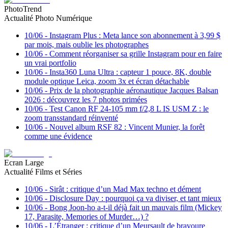
PhotoTrend
Actualité Photo Numérique
10/06
-
Instagram Plus : Meta lance son abonnement à 3,99 $
par mois, mais oublie les photographes
10/06
-
Comment réorganiser sa grille Instagram pour en faire
un vrai portfolio
10/06
-
Insta360 Luna Ultra : capteur 1 pouce, 8K, double
module optique Leica, zoom 3x et écran détachable
10/06
-
Prix de la photographie aéronautique Jacques Balsan
2026 : découvrez les 7 photos primées
10/06
-
Test Canon RF 24-105 mm f/2,8 L IS USM Z : le
zoom transstandard réinventé
10/06
-
Nouvel album RSF 82 : Vincent Munier, la forêt
comme une évidence
Ecran Large
Actualité Films et Séries
10/06
-
Sirât : critique d’un Mad Max techno et dément
10/06
-
Disclosure Day : pourquoi ça va diviser, et tant mieux
10/06
-
Bong Joon-ho a-t-il déjà fait un mauvais film (Mickey
17, Parasite, Memories of Murder…) ?
10/06
-
L’Étranger : critique d’un Meursault de bravoure