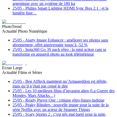
argentique avec un système de 180 kg
25/05
-
Philips Smart Lighting HDMI Sync Box 2.1 : et la
lumière fuse…
PhotoTrend
Actualité Photo Numérique
25/05
-
Aiarty Image Enhancer : améliorer ses photos sans
abonnement, offre anniversaire jusqu’à -52 %
25/05
-
Insta360 Go 3S pack rétro : la mini action cam se
transforme en appareil photo au look télémétrique
Ecran Large
Actualité Films et Séries
25/05
-
Ben Affleck maintient qu’Armageddon est débile,
mais qu’il n’était pas censé le dire
25/05
-
Les 10 meilleurs films d’invasion alien (La Guerre des
Mondes, Mars Attacks…)
25/05
-
Ready Player One : critique rétro-futuro-ludique
25/05
-
Peaky Blinders : nouvelle image pour la suite de la
série Netflix avec un acteur de Stranger Things
25/05
-
Scary Stories 2 : c’est très mal barré pour la suite,