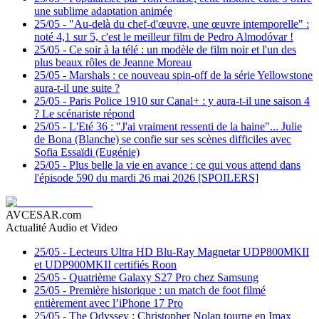
une sublime adaptation animée
25/05
-
"Au-delà du chef-d'œuvre, une œuvre intemporelle" :
noté 4,1 sur 5, c'est le meilleur film de Pedro Almodóvar !
25/05
-
Ce soir à la télé : un modèle de film noir et l'un des
plus beaux rôles de Jeanne Moreau
25/05
-
Marshals : ce nouveau spin-off de la série Yellowstone
aura-t-il une suite ?
25/05
-
Paris Police 1910 sur Canal+ : y aura-t-il une saison 4
? Le scénariste répond
25/05
-
L'Eté 36 : "J'ai vraiment ressenti de la haine"... Julie
de Bona (Blanche) se confie sur ses scènes difficiles avec
Sofia Essaïdi (Eugénie)
25/05
-
Plus belle la vie en avance : ce qui vous attend dans
l'épisode 590 du mardi 26 mai 2026 [SPOILERS]
AVCESAR.com
Actualité Audio et Video
25/05
-
Lecteurs Ultra HD Blu-Ray Magnetar UDP800MKII
et UDP900MKII certifiés Roon
25/05
-
Quatrième Galaxy S27 Pro chez Samsung
25/05
-
Première historique : un match de foot filmé
entièrement avec l’iPhone 17 Pro
25/05
-
The Odyssey : Christopher Nolan tourne en Imax