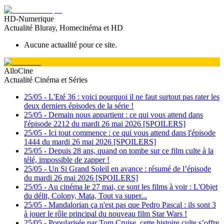
HD-Numerique
Actualité Bluray, Homecinéma et HD
Aucune actualité pour ce site.
AlloCine
Actualité Cinéma et Séries
25/05
-
L'Eté 36 : voici pourquoi il ne faut surtout pas rater les
deux derniers épisodes de la série !
25/05
-
Demain nous appartient : ce qui vous attend dans
l'épisode 2212 du mardi 26 mai 2026 [SPOILERS]
25/05
-
Ici tout commence : ce qui vous attend dans l'épisode
1444 du mardi 26 mai 2026 [SPOILERS]
25/05
-
Depuis 28 ans, quand on tombe sur ce film culte à la
télé, impossible de zapper !
25/05
-
Un Si Grand Soleil en avance : résumé de l’épisode
du mardi 26 mai 2026 [SPOILERS]
25/05
-
Au cinéma le 27 mai, ce sont les films à voir : L'Objet
du délit, Colony, Mata, Tout va super...
25/05
-
Mandalorian ça n'est pas que Pedro Pascal : ils sont 3
à jouer le rôle principal du nouveau film Star Wars !
25/05
-
Popularisée par Tom Cruise, cette histoire culte s’offre