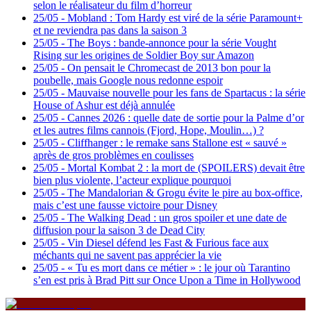
selon le réalisateur du film d’horreur
25/05
-
Mobland : Tom Hardy est viré de la série Paramount+
et ne reviendra pas dans la saison 3
25/05
-
The Boys : bande-annonce pour la série Vought
Rising sur les origines de Soldier Boy sur Amazon
25/05
-
On pensait le Chromecast de 2013 bon pour la
poubelle, mais Google nous redonne espoir
25/05
-
Mauvaise nouvelle pour les fans de Spartacus : la série
House of Ashur est déjà annulée
25/05
-
Cannes 2026 : quelle date de sortie pour la Palme d’or
et les autres films cannois (Fjord, Hope, Moulin…) ?
25/05
-
Cliffhanger : le remake sans Stallone est « sauvé »
après de gros problèmes en coulisses
25/05
-
Mortal Kombat 2 : la mort de (SPOILERS) devait être
bien plus violente, l’acteur explique pourquoi
25/05
-
The Mandalorian & Grogu évite le pire au box-office,
mais c’est une fausse victoire pour Disney
25/05
-
The Walking Dead : un gros spoiler et une date de
diffusion pour la saison 3 de Dead City
25/05
-
Vin Diesel défend les Fast & Furious face aux
méchants qui ne savent pas apprécier la vie
25/05
-
« Tu es mort dans ce métier » : le jour où Tarantino
s’en est pris à Brad Pitt sur Once Upon a Time in Hollywood