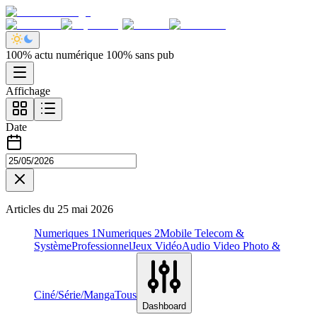
100% actu numérique 100% sans pub
Affichage
Date
Articles du
25 mai 2026
Numeriques 1
Numeriques 2
Mobile Telecom &
Système
Professionnel
Jeux Vidéo
Audio Video Photo &
Ciné/Série/Manga
Tous
Dashboard