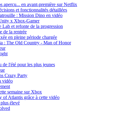
aperçu... en avant-première sur Netflix
isions et fonctionnalités détaillées
trouille : Mission Dino en vidéo
d Unity x Xbox-Gamer
 Lab et refonte de la progression
 de la rentrée
ixée en pleine période chargée
a : The Old Country - Man of Honor
eur
ight
 de l'été pour les plus jeunes
que
ns Crazy Party
n vidéo
cement
ette semaine sur Xbox
of Atlantis grâce à cette vidéo
plus élevé
volved