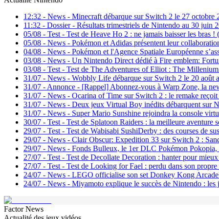
12:32
-
News - Minecraft débarque sur Switch 2 le 27 octobre 
11:32
-
Dossier - Résultats trimestriels de Nintendo au 30 juin 2
05/08
-
Test - Test de Heave Ho 2 : ne jamais baisser les bras !
05/08
-
News - Pokémon et Adidas présentent leur collaboration 
04/08
-
News - Pokémon et l'Agence Spatiale Européenne s’asso
03/08
-
News - Un Nintendo Direct dédié à Fire emblem: Fortun
03/08
-
Test - Test de The Adventures of Elliot : The Millenium
31/07
-
News - Wobbly Life débarque sur Switch 2 le 20 août a
31/07
-
Annonce - [Rappel] Abonnez-vous à Warp Zone, la new
31/07
-
News - Ocarina of Time sur Switch 2 : le remake reçoit s
31/07
-
News - Deux jeux Virtual Boy inédits débarquent sur Ni
31/07
-
News - Super Mario Sunshine rejoindra la console virt
30/07
-
Test - Test de Splatoon Raiders : la meilleure aventure s
29/07
-
Test - Test de Wabisabi SushiDerby : des courses de sus
29/07
-
News - Clair Obscur: Expedition 33 sur Switch 2 : Sand
29/07
-
News - Fonds Bulleux, le 1er DLC Pokémon Pokopia, ar
27/07
-
Test - Test de Decollate Decoration : hanter pour mieux
27/07
-
Test - Test de Looking for Fael : perdu dans son propr
24/07
-
News - LEGO officialise son set Donkey Kong Arcade : 
24/07
-
News - Miyamoto explique le succès de Nintendo : les j
Factor News
Actualité des jeux vidéos