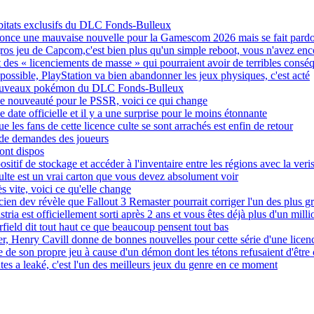
bitats exclusifs du DLC Fonds-Bulleux
nnonce une mauvaise nouvelle pour la Gamescom 2026 mais se fait pard
os jeu de Capcom,c'est bien plus qu'un simple reboot, vous n'avez enc
 des « licenciements de masse » qui pourraient avoir de terribles consé
 possible, PlayStation va bien abandonner les jeux physiques, c'est acté
nouveaux pokémon du DLC Fonds-Bulleux
le nouveauté pour le PSSR, voici ce qui change
ate officielle et il y a une surprise pour le moins étonnante
 les fans de cette licence culte se sont arrachés est enfin de retour
s de demandes des joueurs
sont dispos
f de stockage et accéder à l'inventaire entre les régions avec la veri
culte est un vrai carton que vous devez absolument voir
ès vite, voici ce qu'elle change
en dev révèle que Fallout 3 Remaster pourrait corriger l'un des plus gr
tria est officiellement sorti après 2 ans et vous êtes déjà plus d'un mil
rfield dit tout haut ce que beaucoup pensent tout bas
 Henry Cavill donne de bonnes nouvelles pour cette série d'une licence e
 de son propre jeu à cause d'un démon dont les tétons refusaient d'être
tes a leaké, c'est l'un des meilleurs jeux du genre en ce moment