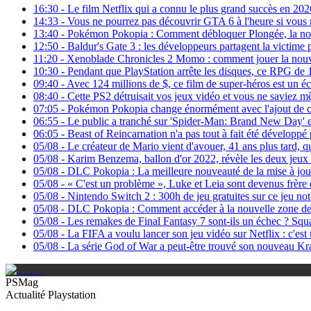
16:30
-
Le film Netflix qui a connu le plus grand succès en 2026
14:33
-
Vous ne pourrez pas découvrir GTA 6 à l'heure si vous 
13:40
-
Pokémon Pokopia : Comment débloquer Plongée, la n
12:50
-
Baldur's Gate 3 : les développeurs partagent la victime p
11:20
-
Xenoblade Chronicles 2 Momo : comment jouer la nouvell
10:30
-
Pendant que PlayStation arrête les disques, ce RPG de 
09:40
-
Avec 124 millions de $, ce film de super-héros est un éc
08:40
-
Cette PS2 détruisait vos jeux vidéo et vous ne saviez m
07:05
-
Pokémon Pokopia change énormément avec l'ajout de cett
06:55
-
Le public a tranché sur 'Spider-Man: Brand New Day' et 
06:05
-
Beast of Reincarnation n'a pas tout à fait été développ
05/08
-
Le créateur de Mario vient d'avouer, 41 ans plus tard, qu
05/08
-
Karim Benzema, ballon d'or 2022, révèle les deux jeux 
05/08
-
DLC Pokopia : La meilleure nouveauté de la mise à jour
05/08
-
« C'est un problème », Luke et Leia sont devenus frère e
05/08
-
Nintendo Switch 2 : 300h de jeu gratuites sur ce jeu no
05/08
-
DLC Pokopia : Comment accéder à la nouvelle zone de
05/08
-
Les remakes de Final Fantasy 7 sont-ils un échec ? Squa
05/08
-
La FIFA a voulu lancer son jeu vidéo sur Netflix : c'est 
05/08
-
La série God of War a peut-être trouvé son nouveau Kra
PSMag
Actualité Playstation