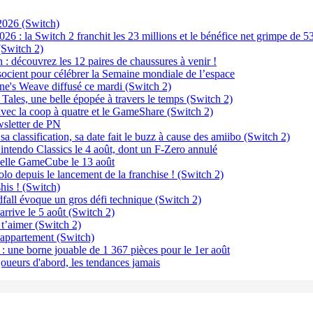
2026 (Switch)
026 : la Switch 2 franchit les 23 millions et le bénéfice net grimpe de 
 (Switch 2)
: découvrez les 12 paires de chaussures à venir !
cient pour célébrer la Semaine mondiale de l’espace
e's Weave diffusé ce mardi (Switch 2)
 Tales, une belle épopée à travers le temps (Switch 2)
vec la coop à quatre et le GameShare (Switch 2)
sletter de PN
a classification, sa date fait le buzz à cause des amiibo (Switch 2)
ntendo Classics le 4 août, dont un F-Zero annulé
uelle GameCube le 13 août
olo depuis le lancement de la franchise ! (Switch 2)
his ! (Switch)
fall évoque un gros défi technique (Switch 2)
rive le 5 août (Switch 2)
 t’aimer (Switch 2)
e appartement (Switch)
une borne jouable de 1 367 pièces pour le 1er août
oueurs d'abord, les tendances jamais