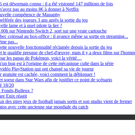
 est désormais connu : il a été visionné 147 millions de fois
n'avez pas au moins 8€ à donner à Netflix
ouvelle compétence de Manaphy
référée des joueurs 3 ans après la sortie du jeu
e lame et à quel pilote la lier ?
100h sur Nintendo Switch 2, sort sur une vraie cartouche
hec colossal au box-office : il avance même sa sortie en streaming...
ême pas...
e nouvelle fonctionnalité réclamée depuis la sortie du jeu
le qualifie presque de chef-d'œuvre, mais il y a deux films sur l'homm
é par les papas de Pokémon, voici la vérité…
'un bug est à l'origine de cette mécanique culte dans la série
vidéo PlayStation qui ont changé sa vie de joueur
 gratuite est cachée, voici comment la débloquer !
t soeur dans Star Wars afin de justifier ce point de scénario
té 18/20
 Fonds-Bulleux ?
re Enix réagit
un des pires jeux de football jamais sortis et son studio vient de fermer
tos avec cette ancienne star mondiale du catch