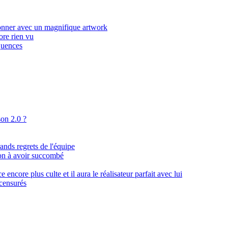
onner avec un magnifique artwork
ore rien vu
quences
son 2.0 ?
ands regrets de l'équipe
lion à avoir succombé
ncore plus culte et il aura le réalisateur parfait avec lui
 censurés