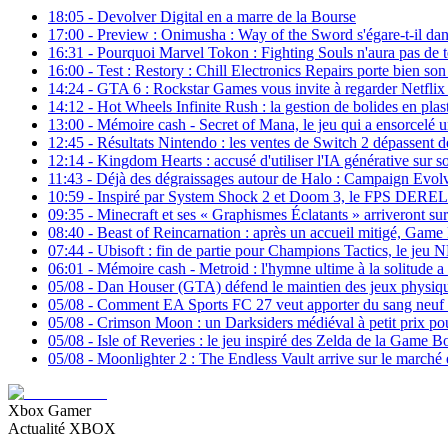
18:05
-
Devolver Digital en a marre de la Bourse
17:00
-
Preview : Onimusha : Way of the Sword s'égare-t-il da
16:31
-
Pourquoi Marvel Tokon : Fighting Souls n'aura pas de t
16:00
-
Test : Restory : Chill Electronics Repairs porte bien so
14:24
-
GTA 6 : Rockstar Games vous invite à regarder Netflix 
14:12
-
Hot Wheels Infinite Rush : la gestion de bolides en plast
13:00
-
Mémoire cash - Secret of Mana, le jeu qui a ensorcelé 
12:45
-
Résultats Nintendo : les ventes de Switch 2 dépassent 
12:14
-
Kingdom Hearts : accusé d'utiliser l'IA générative sur 
11:43
-
Déjà des dégraissages autour de Halo : Campaign Evol
10:59
-
Inspiré par System Shock 2 et Doom 3, le FPS DERELIKT
09:35
-
Minecraft et ses « Graphismes Éclatants » arriveront su
08:40
-
Beast of Reincarnation : après un accueil mitigé, Game 
07:44
-
Ubisoft : fin de partie pour Champions Tactics, le jeu 
06:01
-
Mémoire cash - Metroid : l'hymne ultime à la solitude a
05/08
-
Dan Houser (GTA) défend le maintien des jeux physiqu
05/08
-
Comment EA Sports FC 27 veut apporter du sang neuf
05/08
-
Crimson Moon : un Darksiders médiéval à petit prix pou
05/08
-
Isle of Reveries : le jeu inspiré des Zelda de la Game Bo
05/08
-
Moonlighter 2 : The Endless Vault arrive sur le marché 
Xbox Gamer
Actualité XBOX