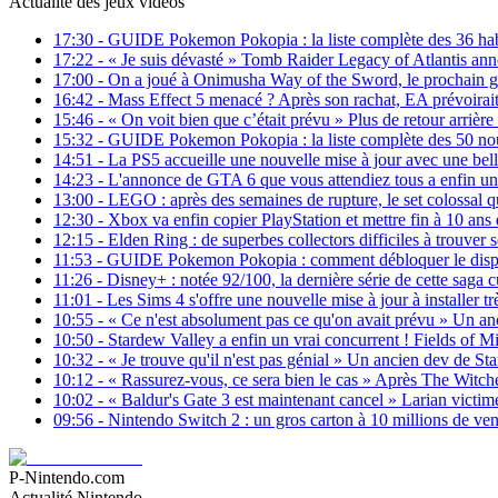
Actualité des jeux vidéos
17:30
-
GUIDE Pokemon Pokopia : la liste complète des 36 ha
17:22
-
« Je suis dévasté » Tomb Raider Legacy of Atlantis a
17:00
-
On a joué à Onimusha Way of the Sword, le prochain gr
16:42
-
Mass Effect 5 menacé ? Après son rachat, EA prévoirait
15:46
-
« On voit bien que c’était prévu » Plus de retour arrière
15:32
-
GUIDE Pokemon Pokopia : la liste complète des 50 
14:51
-
La PS5 accueille une nouvelle mise à jour avec une bel
14:23
-
L'annonce de GTA 6 que vous attendiez tous a enfin une d
13:00
-
LEGO : après des semaines de rupture, le set colossal que
12:30
-
Xbox va enfin copier PlayStation et mettre fin à 10 an
12:15
-
Elden Ring : de superbes collectors difficiles à trouver 
11:53
-
GUIDE Pokemon Pokopia : comment débloquer le dispositi
11:26
-
Disney+ : notée 92/100, la dernière série de cette saga 
11:01
-
Les Sims 4 s'offre une nouvelle mise à jour à installer tr
10:55
-
« Ce n'est absolument pas ce qu'on avait prévu » Un anci
10:50
-
Stardew Valley a enfin un vrai concurrent ! Fields of Mis
10:32
-
« Je trouve qu'il n'est pas génial » Un ancien dev de Sta
10:12
-
« Rassurez-vous, ce sera bien le cas » Après The Witcher,
10:02
-
« Baldur's Gate 3 est maintenant cancel » Larian victime
09:56
-
Nintendo Switch 2 : un gros carton à 10 millions de ven
P-Nintendo.com
Actualité Nintendo