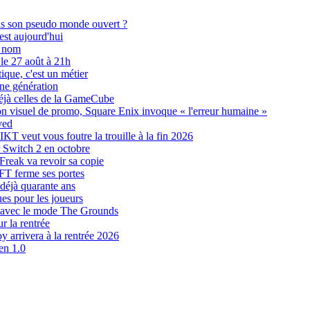
ns son pseudo monde ouvert ?
est aujourd'hui
n nom
le 27 août à 21h
ique, c'est un métier
une génération
déjà celles de la GameCube
son visuel de promo, Square Enix invoque « l'erreur humaine »
ved
 veut vous foutre la trouille à la fin 2026
r Switch 2 en octobre
Freak va revoir sa copie
NFT ferme ses portes
 déjà quarante ans
es pour les joueurs
 avec le mode The Grounds
r la rentrée
y arrivera à la rentrée 2026
en 1.0