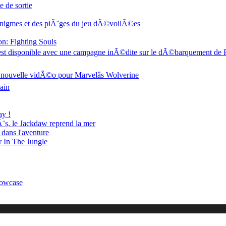
e de sortie
Ã©nigmes et des piÃ¨ges du jeu dÃ©voilÃ©es
: Fighting Souls
n est disponible avec une campagne inÃ©dite sur le dÃ©barquement de
ouvelle vidÃ©o pour Marvelâs Wolverine
ain
ay !
¨s, le Jackdaw reprend la mer
 dans l'aventure
 In The Jungle
owcase