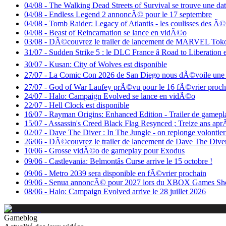
04/08
-
The Walking Dead Streets of Survival se trouve une dat
04/08
-
Endless Legend 2 annoncÃ© pour le 17 septembre
04/08
-
Tomb Raider: Legacy of Atlantis - les coulisses des 
04/08
-
Beast of Reincarnation se lance en vidÃ©o
03/08
-
DÃ©couvrez le trailer de lancement de MARVEL Tokon
31/07
-
Sudden Strike 5 : le DLC France â Road to Liberatio
30/07
-
Kusan: City of Wolves est disponible
27/07
-
La Comic Con 2026 de San Diego nous dÃ©voile une n
27/07
-
God of War Laufey prÃ©vu pour le 16 fÃ©vrier proch
24/07
-
Halo: Campaign Evolved se lance en vidÃ©o
22/07
-
Hell Clock est disponible
16/07
-
Rayman Origins: Enhanced Edition - Trailer de gamepl
15/07
-
Assassin's Creed Black Flag Resynced ; Treize ans aprÃ
02/07
-
Dave The Diver : In The Jungle - on replonge volontier
26/06
-
DÃ©couvrez le trailer de lancement de Dave The Diver
10/06
-
Grosse vidÃ©o de gameplay pour Exodus
09/06
-
Castlevania: Belmontâs Curse arrive le 15 octobre !
09/06
-
Metro 2039 sera disponible en fÃ©vrier prochain
09/06
-
Senua annoncÃ© pour 2027 lors du XBOX Games Sh
08/06
-
Halo: Campaign Evolved arrive le 28 juillet 2026
Gameblog