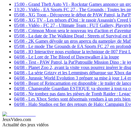
15:00
-
Grand Theft Auto VI - Rockstar Games annonce un gros 
13:20
-
Vidéo - EA Sports FC 27 - The Grounds : Toutes les préc
05/08
-
XG Toon - Découvrez le début de PAW Patrol, la Pat'Pa
05/08
-
XG TV - Les trésors d'Oni : le rasoir Assassin's Cree
05/08
-
Vidéo - FC 27 - Ultimate Team : FUT Gallery, Playstyle
05/08
-
Crimson Moon sera le nouveau jeu d'action et d'aventure
05/08
-
La date de The Walking Dead : Streets of Survival est f
05/08
-
2K Games dévoile un gros aperçu du gameplay de Mafi
05/08
-
Le mode The Grounds de EA Sports FC 27 en profond
04/08
-
IO Interactive nous explique la technique de 007 First L
04/08
-
Le Lore de The Blood of Dawnwalker à la loupe
04/08
-
Test - PAW Patrol, la Pat'Patrouille Mission Dino : le jeu
04/08
-
Planet Zoo 2, avant la visite vous pourrez insérer le dis
04/08
-
La série Grizzy et les Lemmings débarque sur Xbox da
04/08
-
Jurassic World Evolution 3 prépare sa mise à jour 1.4 e
04/08
-
Beast of Reincarnation est disponible : le trailer de lan
04/08
-
Changeable Guardian ESTIQUE va shooter à tout-va c
04/08
-
Ne tombez pas dans les pièges de Tomb Raider : Legacy 
04/08
-
Les Xbox Series sont désormais vendues à un prix bien 
04/08
-
Halo Studios est fier des retours de Halo: Campaign E
JeuxVideo.com
Actualité des jeux vidéos