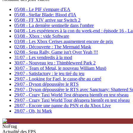
05/08
-
Le PIF s'empare d'EA
05/08
-
Stellar Blade: Blood d'IA
05/08
-
FF XIV arrive sur Switch 2
05/08
-
La dernière sentinelle dans l'ombre
04/08
-
Les expériences à la con du week-end : épisode 16 - 
03/08
-
Xbox : vide Software
03/08
-
Les Xbox Cerises augmentent encore de prix
02/08
-
Découverte : The Mermaid Mask
02/08
-
Sega Rally, Game isn't Over Yeah !!!
31/07
-
Les vendredis à la mod
30/07
-
Nouveau jeu : Thimbleweed Park 2
30/07
-
Tears of Metal, le nouveau William Musō
29/07
-
Satisfactory : le jeu tiré du jeu
29/07
-
Looking for Fael, le casse-tête au carré
29/07
-
Dyson dépoussière le RTS
29/07
-
Dyson dépoussière le RTS avec Sanctuary: Shattered S
29/07
-
Crazy Taxi World Test dérapera bientôt en test réseau
29/07
-
Crazy Taxi World Tour dérapera bientôt en test réseau
28/07
-
Encore une panne du PSN et du Xbox Live
28/07
-
Oh, hi Mark
NoFrag
Actualité des FPS