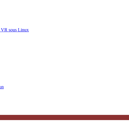
La VR sous Linux
un